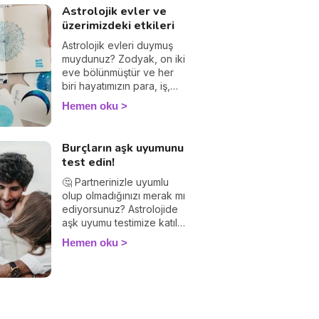
Astrolojik evler ve
üzerimizdeki etkileri
Astrolojik evleri duymuş
muydunuz? Zodyak, on iki
eve bölünmüştür ve her
biri hayatımızın para, iş,
aşk ve aile gibi konularla
Hemen oku
bağlantılı bir alanına
karşılık gelir. Doğum
saatinize göre
Burçların aşk uyumunu
hesaplanan bu evler,
test edin!
kişiliğinizi ve geleceğinizi
daha iyi anlamak
🤔 Partnerinizle uyumlu
açısından çok önemli bir
olup olmadığınızı merak mı
rol oynar. İşte astrolojik
ediyorsunuz? Astrolojide
evler ve anlamları!
aşk uyumu testimize katılın
ve ilişkinizin uyumluluk
Hemen oku
yüzdesini keşfedin.
Yapmanız gereken tek
şey, kendi burcunuzu ve
partnerinizin burcunu
girerek uyumunuzu
öğrenmek. Yorum