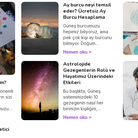
Ay burcu neyi temsil
eder? Ücretsiz Ay
Burcu Hesaplama
Güneş burcumuzu
hepimiz biliyoruz, ama
pek çok kişi ay burcunu
bilmiyor. Doğum
haritamızda Ay'ın konumu,
Hemen oku
Ay burcumuzu belirler ve
özellikle kadınlar için,
Astrolojide
kişiliğimiz hakkında çok
Gezegenlerin Rolü ve
şey ifade eder. Ay burcu,
Hayatımız Üzerindeki
duygu dünyanızı temsil
ım?
Etkileri
ettiğinden, bu durum onun
romantik ilişkilerde etkili
 önemli
Bu başlıkta, Güneş
olduğu anlamına gelir.
ın sizi
sistemimizdeki 10
Astrolog Marta Denise ile
gezegenin nasıl her
yaptığımız Ay burcu
unuzu
birimizin kişiliğini,
hesaplama aracını
niz
tercihlerini ve geleceğini
Hemen oku
kullanın. İç dünyanıza
selen
şekillendirdiğini detaylı bir
dalmaya hazır olun.
 Tek
şekilde inceleyebilirsiniz.
tici
duğunuz
Astrolojiye giriş yaparak,
zdan
her gezegenin