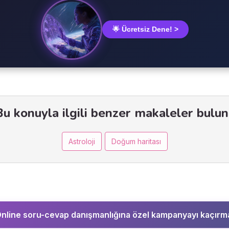
🌟 Ücretsiz Dene! >
Bu konuyla ilgili benzer makaleler bulun 
Astroloji
Doğum haritası
nline soru-cevap danışmanlığına özel kampanyayı kaçırm