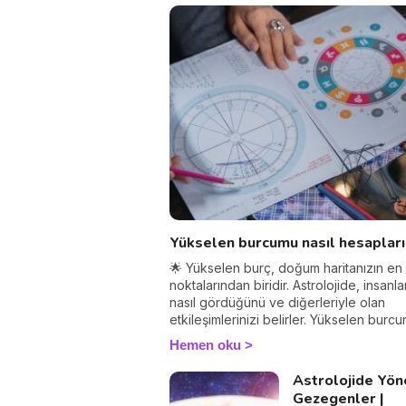
Yükselen burcumu nasıl hesaplar
🌟 Yükselen burç, doğum haritanızın en
noktalarından biridir. Astrolojide, insanlar
nasıl gördüğünü ve diğerleriyle olan
etkileşimlerinizi belirler. Yükselen burc
öğrenerek, Güneş burcunuz ve ilişkileri
Hemen oku
üzerindeki etkilerini keşfedin. Peki yük
burç hesaplama nasıl yapılır? Çok basit!
Astrolojide Yöne
ihtiyacınız olan doğum saatiniz ve doğ
Gezegenler |
yer. %100 güvenilir bir sonuç alacağını