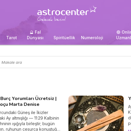
🔮 Fal
🟢 Onli
i
Tarot
Dünyası
Spiritüellik
Numeroloji
Uzmanl
Burç Yorumları Ücretsiz |
Y
Koçu Marta Denise
A
K
rcundaki Güneş ile İkizler
d
ki Ay altmışlığı — 11:29 Kalbinin
p
ihninin ışığıyla birleştir; bugün
ın, ruhunun cesurca konuştuğu