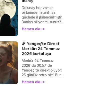
İnanış
Dolunay her zaman
birbirinden inanılmaz
güçlerle ilişkilendirilmiştir.
Bunları biliyor musunuz?
İşte 5 popüler inanış.
Hemen oku
🎉 Yengeç'te Direkt
Merkür: 24 Temmuz
2026 kurtuluşu
Merkür 24 Temmuz
2026'da 00.57'de
Yengeç'te direkt oluyor:
25 günlük retro bitti! Burç
burç neyin çözüldüğünü
Hemen oku
hatasız keşfedin.