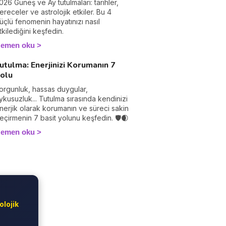
026 Güneş ve Ay tutulmaları: tarihler,
ereceler ve astrolojik etkiler. Bu 4
üçlü fenomenin hayatınızı nasıl
tkilediğini keşfedin.
emen oku
utulma: Enerjinizi Korumanın 7
olu
orgunluk, hassas duygular,
ykusuzluk... Tutulma sırasında kendinizi
nerjik olarak korumanın ve süreci sakin
eçirmenin 7 basit yolunu keşfedin. 🛡️🌒
emen oku
olojik