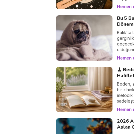
bir rehb
Hemen 
Bu 5 Bu
Dönemi
Balık'ta
gerginlik
geçecek.
olduğunu
anlatıyor
Hemen 
🧹 Bede
Hafifle
Beden, z
bir zihi
metodik 
sadeleşti
Hemen 
2026 A
Aslan G