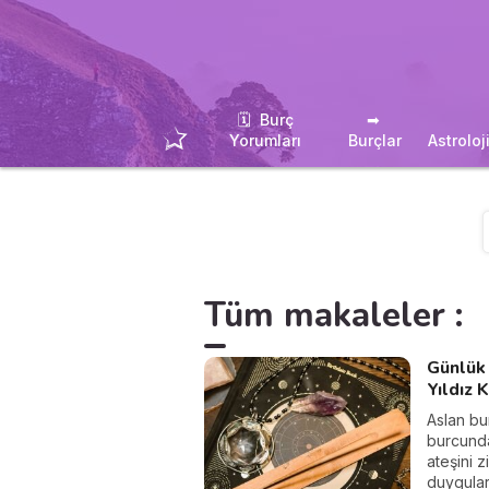
🗓 ️ Burç
➡ ️
Yorumları
Burçlar
Astroloj
Tüm makaleler :
Günlük 
Yıldız 
Aslan bu
burcunda
ateşini z
duygular