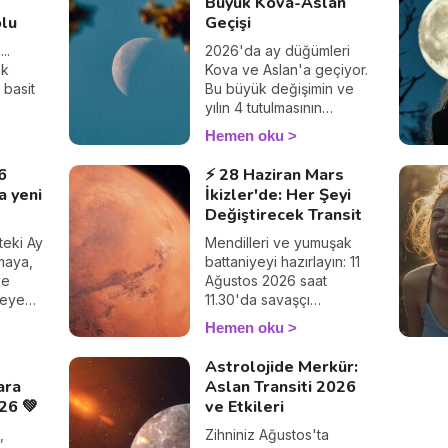
Büyük Kova-Aslan
olu
Geçişi
..
2026'da ay düğümleri
ak
Kova ve Aslan'a geçiyor.
 basit
Bu büyük değişimin ve
yılın 4 tutulmasının
burcunuza neler
Hemen oku
getireceğini keşfedin.
6
⚡ 28 Haziran Mars
a yeni
İkizler'de: Her Şeyi
Değiştirecek Transit
eki Ay
Mendilleri ve yumuşak
rmaya,
battaniyeyi hazırlayın: 11
ve
Ağustos 2026 saat
meye
11.30'da savaşçı
ini
gezegenimiz Mars kılıcını
Hemen oku
kınına koyuyor, İkizler'in
… İşte
zihinsel telaşını bırakıyor
Astrolojide Merkür:
ma
ve yaklaşık 27 Eylül'e
ara
Aslan Transiti 2026
s 2026
kadar Yengeç'in şefkatli,
26 💚
ve Etkileri
rcunun
ay enerjili burcuna
r tam
kıvrılıyor. Pek çok
,
Zihniniz Ağustos'ta