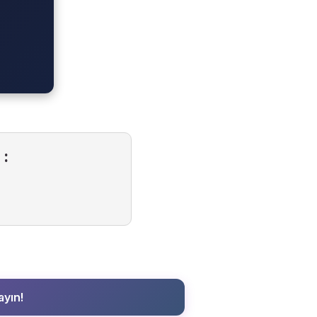
:
ayın!