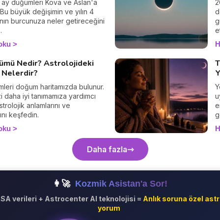
 ay düğümleri Kova ve Aslan'a
2
 Bu büyük değişimin ve yılın 4
d
ının burcunuza neler getireceğini
g
.
e
oku
H
ümü Nedir? Astrolojideki
T
i Nelerdir?
Y
leri doğum haritamızda bulunur.
Y
i daha iyi tanımamıza yardımcı
u
Astrolojik anlamlarını ve
e
ını keşfedin.
g
oku
H
Daha fazla
👩‍🚀
Kozmik Asistan'a Sor!
SA verileri + Astrocenter AI teknolojisi =
Anlık soruna özel astr
yorum