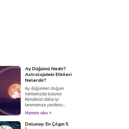
bırakmayı unutmayın,
düşüncelerinizi merak
ediyoruz! 💕🌈
Ay Düğümü Nedir?
Astrolojideki Etkileri
Nelerdir?
Ay düğümleri doğum
haritamızda bulunur.
Kendimizi daha iyi
tanımamıza yardımcı
olurlar. Astrolojik
Hemen oku
anlamlarını ve yorumlarını
keşfedin.
Dolunay: En Çılgın 5