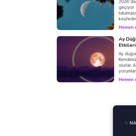
2026'da
geçiyor.
tutulmas
keşfedin
Hemen 
Ay Düğ
Etkiler
Ay düğüm
Kendimiz
olurlar. 
yorumlar
Hemen 
✨
NA