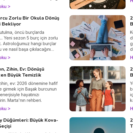
H
ere dönüşsün.
oku
rcu Zorlu Bir Okula Dönüş
2
 Bekliyor
B
 tutulma, öncü burçlarda
K
... Yeni sezon 5 burç için zorlu
d
 Astroloğumuz hangi burçlar
g
 ve nasıl başa çıkılacağını
d
.
k
oku
H
n, Zihin, Ev: Dönüşü
2
ten Büyük Temizlik
B
ihin, ev: 2026 dönemine hafif
Y
nle girmek için Başak burcunun
b
enerjisiyle hayatınızı
i
rin. Marta'nın rehberi.
k
oku
H
y Düğümleri: Büyük Kova-
2
eçişi
T