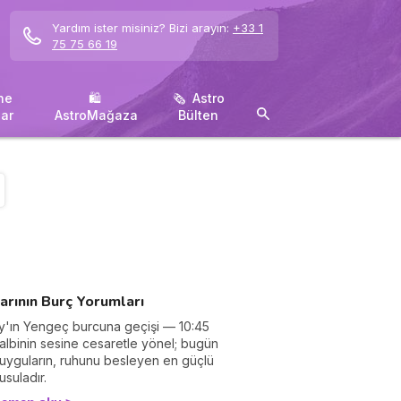
Yardım ister misiniz? Bizi arayın:
+33 1
75 75 66 19
ne
🛍 ️
🗞 ️ Astro
ar
AstroMağaza
Bülten
arının Burç Yorumları
y'ın Yengeç burcuna geçişi — 10:45
albinin sesine cesaretle yönel; bugün
uyguların, ruhunu besleyen en güçlü
usuladır.