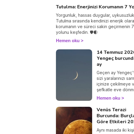
Tutulma: Enerjinizi Korumanın 7 Y
Yorgunluk, hassas duygular, uykusuzluk.
Tutulma sırasında kendinizi enerjik olar
korumanın ve süreci sakin geçirmenin 7
yolunu keşfedin. 🛡️🌒
Hemen oku
14 Temmuz 202
Yengeç burcund
ay
Geçen ay Yengeç't
sizi yaralarınızı sa
içinize çekilmeye 
şefkatle eve dön
davet etti. Kalbin iş
Hemen oku
sessizce, perde
arkasında yaptınız
Venüs Terazi
şimdi sahneye çık
Burcunda: Burçl
zamanı! 12 Ağusto
Göre Etkileri 20
yeni ayı, Aslan bu
20. derecesinde bi
Aynı masada iki kişi