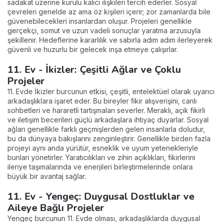
sadakat üzerine kurulu kalıcı ilişkileri tercih ederler. Sosyal
çevreleri genelde az ama öz kişileri içerir; zor zamanlarda bile
güvenebilecekleri insanlardan oluşur. Projeleri genellikle
gerçekçi, somut ve uzun vadeli sonuçlar yaratma arzusuyla
şekillenir. Hedeflerine kararlılık ve sabırla adım adım ilerleyerek
güvenli ve huzurlu bir gelecek inşa etmeye çalışırlar.
11. Ev - İkizler: Çeşitli Ağlar ve Çoklu
Projeler
11. Evde İkizler burcunun etkisi, çeşitli, entelektüel olarak uyarıcı
arkadaşlıklara işaret eder. Bu bireyler fikir alışverişini, canlı
sohbetleri ve hararetli tartışmaları severler. Meraklı, açık fikirli
ve iletişim becerileri güçlü arkadaşlara ihtiyaç duyarlar. Sosyal
ağları genellikle farklı geçmişlerden gelen insanlarla doludur,
bu da dünyaya bakışlarını zenginleştirir. Genellikle birden fazla
projeyi aynı anda yürütür, esneklik ve uyum yetenekleriyle
bunları yönetirler. Yaratıcılıkları ve zihin açıklıkları, fikirlerini
ileriye taşımalarında ve enerjileri birleştirmelerinde onlara
büyük bir avantaj sağlar.
11. Ev - Yengeç: Duygusal Dostluklar ve
Aileye Bağlı Projeler
Yengeç burcunun 11. Evde olması, arkadaşlıklarda duygusal