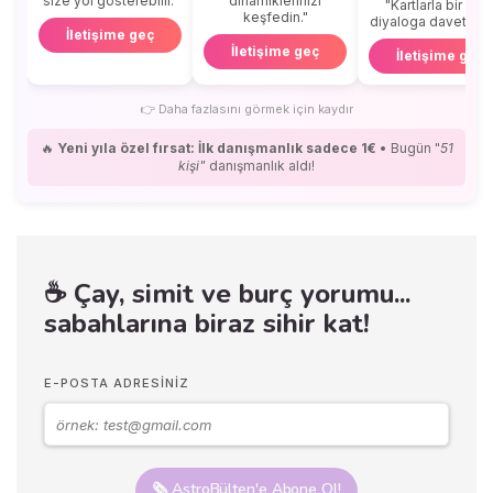
size yol gösterebilir."
dinamiklerinizi
"Kartlarla bir içse
keşfedin."
diyaloga davetlisini
İletişime geç
İletişime geç
İletişime geç
👉
Daha fazlasını görmek için kaydır
🔥
Yeni yıla özel fırsat: İlk danışmanlık sadece 1€
• Bugün "
51
kişi"
danışmanlık aldı!
☕ Çay, simit ve burç yorumu...
sabahlarına biraz sihir kat!
E-POSTA ADRESINIZ
🗞️ AstroBülten'e Abone Ol!