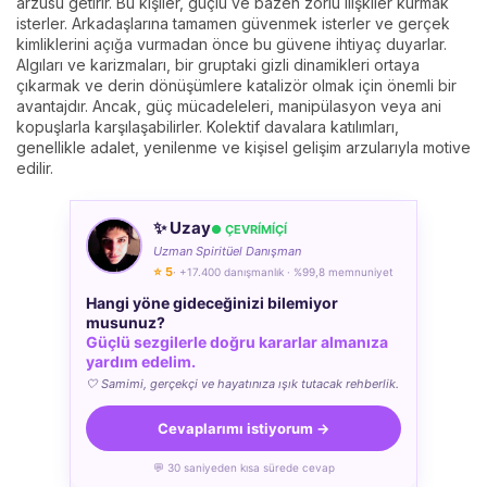
arzusu getirir. Bu kişiler, güçlü ve bazen zorlu ilişkiler kurmak
isterler. Arkadaşlarına tamamen güvenmek isterler ve gerçek
kimliklerini açığa vurmadan önce bu güvene ihtiyaç duyarlar.
Algıları ve karizmaları, bir gruptaki gizli dinamikleri ortaya
çıkarmak ve derin dönüşümlere katalizör olmak için önemli bir
avantajdır. Ancak, güç mücadeleleri, manipülasyon veya ani
kopuşlarla karşılaşabilirler. Kolektif davalara katılımları,
genellikle adalet, yenilenme ve kişisel gelişim arzularıyla motive
edilir.
✨ Uzay
● ÇEVRÍMÍÇÍ
Uzman Spiritüel Danışman
⭐ 5
· +17.400 danışmanlık · %99,8 memnuniyet
Hangi yöne gideceğinizi bilemiyor
musunuz?
Güçlü sezgilerle doğru kararlar almanıza
yardım edelim.
🤍 Samimi, gerçekçi ve hayatınıza ışık tutacak rehberlik.
Cevaplarımı istiyorum →
💬 30 saniyeden kısa sürede cevap