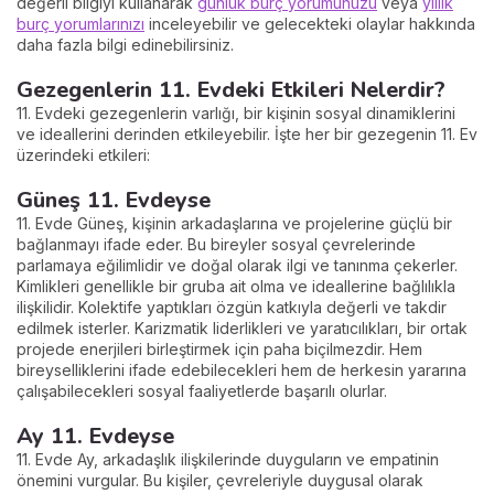
değerli bilgiyi kullanarak
günlük burç yorumunuzu
veya
yıllık
burç yorumlarınızı
inceleyebilir ve gelecekteki olaylar hakkında
daha fazla bilgi edinebilirsiniz.
Gezegenlerin 11. Evdeki Etkileri Nelerdir?
11. Evdeki gezegenlerin varlığı, bir kişinin sosyal dinamiklerini
ve ideallerini derinden etkileyebilir. İşte her bir gezegenin 11. Ev
üzerindeki etkileri:
Güneş 11. Evdeyse
11. Evde Güneş, kişinin arkadaşlarına ve projelerine güçlü bir
bağlanmayı ifade eder. Bu bireyler sosyal çevrelerinde
parlamaya eğilimlidir ve doğal olarak ilgi ve tanınma çekerler.
Kimlikleri genellikle bir gruba ait olma ve ideallerine bağlılıkla
ilişkilidir. Kolektife yaptıkları özgün katkıyla değerli ve takdir
edilmek isterler. Karizmatik liderlikleri ve yaratıcılıkları, bir ortak
projede enerjileri birleştirmek için paha biçilmezdir. Hem
bireyselliklerini ifade edebilecekleri hem de herkesin yararına
çalışabilecekleri sosyal faaliyetlerde başarılı olurlar.
Ay 11. Evdeyse
11. Evde Ay, arkadaşlık ilişkilerinde duyguların ve empatinin
önemini vurgular. Bu kişiler, çevreleriyle duygusal olarak