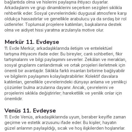
bağlantıda olma ve hislerini paylaşma ihtiyacı duyarlar.
Arkadaşlarını ve grup dinamiklerini seçerken sezgileri sıklıkla
rehberlik eder. Sosyal çevrelerindeki duygusal atmosfere karşı
oldukça hassastırlar ve genellikle arabulucu ya da sırdaş bir rol
üstlenirler. Toplumsal projelere katılımları, başkalarına destek
olma ve aidiyet hissi yaratma arzularıyla motive olur.
Merkür 11. Evdeyse
11. Evde Merkür, arkadaşlıklarında iletişim ve entelektüel
tartışma ihtiyacını ifade eder. Bu bireyler, canlı sohbetleri, fikir
tartışmalarını ve bilgi paylaşımını severler. Zekâları ve merakları,
sosyal gruplarını canlandırmak ve ortak projeleri ilerletmek için
önemli bir avantajdır. Sıklıkla farklı insanları birbirine bağlıyabilir
ve bilgilerin paylaşımını kolaylaştırabilirler. Kolektif davalara
katılımları, genellikle çevrelerindeki dünyayı anlama ve yenilikçi
çözümler bulma arzularına dayanır. Ancak, çevrelerini ve
projelerini sıklıkla değiştirirler; hareketlilik ve yenilik onlar için
önemlidir.
Venüs 11. Evdeyse
11. Evde Venüs, arkadaşlıklarında uyum, beraber keyifle zaman
geçirme ve estetik arzusunu ifade eder. Bu kişiler, hayatın
güzel anlarının paylaşıldığı, sıcak ve hoş ilişkilerden hoşlanırlar.