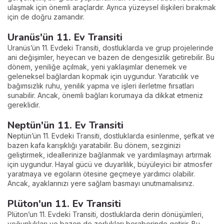
ulaşmak için önemli araçlardır. Ayrıca yüzeysel ilişkileri bırakmak
için de doğru zamandır.
Uranüs'ün 11. Ev Transiti
Uranüs’ün 11. Evdeki Transiti, dostluklarda ve grup projelerinde
ani değişimler, heyecan ve bazen de dengesizlik getirebilir. Bu
dönem, yeniliğe açılmak, yeni yaklaşımlar denemek ve
geleneksel bağlardan kopmak için uygundur. Yaratıcılık ve
bağımsızlık ruhu, yenilik yapma ve işleri ilerletme fırsatları
sunabilir. Ancak, önemli bağları korumaya da dikkat etmeniz
gereklidir.
Neptün'ün 11. Ev Transiti
Neptün’ün 11. Evdeki Transiti, dostluklarda esinlenme, şefkat ve
bazen kafa karışıklığı yaratabilir. Bu dönem, sezginizi
geliştirmek, ideallerinize bağlanmak ve yardımlaşmayı artırmak
için uygundur. Hayal gücü ve duyarlılık, büyüleyici bir atmosfer
yaratmaya ve egoların ötesine geçmeye yardımcı olabilir.
Ancak, ayaklarınızı yere sağlam basmayı unutmamalısınız.
Plüton'un 11. Ev Transiti
Plüton’un 11. Evdeki Transiti, dostluklarda derin dönüşümleri,
yoğunlukları ve bazen de zorlukları beraberinde getirir. Bu