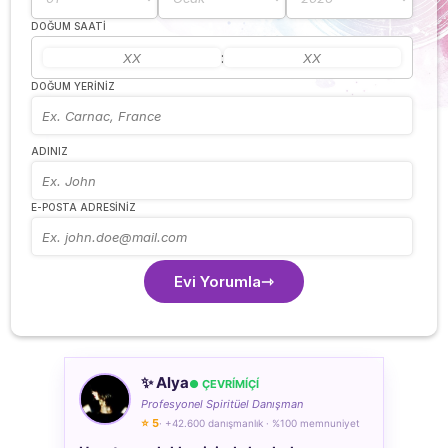
DOĞUM SAATI
:
DOĞUM YERINIZ
ADINIZ
E-POSTA ADRESINIZ
Evi Yorumla
✨ Alya
● ÇEVRÍMÍÇÍ
Profesyonel Spiritüel Danışman
⭐ 5
· +42.600 danışmanlık · %100 memnuniyet