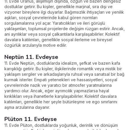
11. Evde Uranüs, alışılmışın dışında, özgün ve bazen dengesiz
dostluklar getirir. Bu kişiler, genellikle marjinal, sıra dışı ve
vizyoner bireylere ilgi duyarlar. Bağımsızlık ihtiyaçları ve yenilik
aşkları, sosyal çevrelerinde kabul gören normları
sorgulamalarına yol açar. Yaratıcılıkları ve ileri görüşlü
yaklaşımları, toplumsal projelerde değişim rüzgarı estirir. Ancak,
ani ayrılıklar veya sosyal çalkantılarla karşılaşabilirler. Kolektif
davalara katılımları, genellikle sosyal ilerleme ve bireysel
özgürlük arzularıyla motive edilir.
Neptün 11. Evdeyse
11. Evde Neptün, dostluklarda idealizm, şefkat ve bazen kafa
karışıklığı getirir. Bu kişiler, ilişkilerinde romantik veya mistik bir
yaklaşım sergiler ve arkadaşlarıyla ruhsal veya sanatsal bir bağ
kurmak isterler. Empati yetenekleri ve hassasiyetleri, sosyal
çevrelerinde nazik ve yaratıcı bir atmosfer yaratmalarına
yardımcı olur. Ancak, eğer ayrımcılık yapmazlarsa hayal
kırıklıkları veya ihanetlerle karşılaşabilirler. Kolektif davalara
katılımları, genellikle her şeyle bütünleşme ve ego sınırlarını
aşma arzularına dayanır.
Plüton 11. Evdeyse
11. Evde Plüton, dostluklarda yoğunluk, derinlik ve dönüşüm