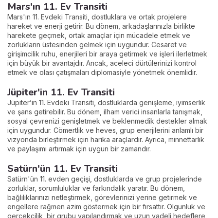
Mars'ın 11. Ev Transiti
Mars'ın 11. Evdeki Transiti, dostluklara ve ortak projelere
hareket ve enerji getirir. Bu dönem, arkadaşlarınızla birlikte
harekete geçmek, ortak amaçlar için mücadele etmek ve
zorlukların üstesinden gelmek için uygundur. Cesaret ve
girişimcilik ruhu, enerjileri bir araya getirmek ve işleri ilerletmek
için büyük bir avantajdır. Ancak, aceleci dürtülerinizi kontrol
etmek ve olası çatışmaları diplomasiyle yönetmek önemlidir.
Jüpiter'in 11. Ev Transiti
Jüpiter’in 11. Evdeki Transiti, dostluklarda genişleme, iyimserlik
ve şans getirebilir. Bu dönem, ilham verici insanlarla tanışmak,
sosyal çevrenizi genişletmek ve beklenmedik destekler almak
için uygundur. Cömertlik ve heves, grup enerjilerini anlamlı bir
vizyonda birleştirmek için harika araçlardır. Ayrıca, minnettarlık
ve paylaşımı artırmak için uygun bir zamandır.
Satürn'ün 11. Ev Transiti
Satürn'ün 11. evden geçişi, dostluklarda ve grup projelerinde
zorluklar, sorumluluklar ve farkındalık yaratır. Bu dönem,
bağlılıklarınızı netleştirmek, görevlerinizi yerine getirmek ve
engellere rağmen azim göstermek için bir fırsattır. Olgunluk ve
gerçekçilik, bir grubu yapılandırmak ve uzun vadeli hedeflere