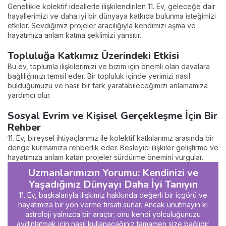
Genellikle kolektif ideallerle ilişkilendirilen 11. Ev, geleceğe dair
hayallerimizi ve daha iyi bir dünyaya katkıda bulunma isteğimizi
etkiler. Sevdiğimiz projeler aracılığıyla kendimizi aşma ve
hayatımıza anlam katma şeklimizi yansıtır.
Topluluğa Katkımız Üzerindeki Etkisi
Bu ev, toplumla ilişkilerimizi ve bizim için önemli olan davalara
bağlılığımızı temsil eder. Bir topluluk içinde yerimizi nasıl
bulduğumuzu ve nasıl bir fark yaratabileceğimizi anlamamıza
yardımcı olur.
Sosyal Evrim ve Kişisel Gerçekleşme İçin Bir
Rehber
11. Ev, bireysel ihtiyaçlarımız ile kolektif katkılarımız arasında bir
denge kurmamıza rehberlik eder. Besleyici ilişkiler geliştirme ve
hayatımıza anlam katan projeler sürdürme önemini vurgular.
Uzmanlarımızın Yorumu: Kendinizi ve
Yaşadığınız Dünyayı Daha İyi Tanıyın
11. Ev, başkalarıyla ilişkimiz hakkında değerli bir içgörü ve
hayatımıza bir yön verme fırsatı sunar. Ancak unutmayın ki
astroloji yalnızca bir araçtır; onu kendi yolculuğunuzu
aydınlatmak için nasıl kullanacağınız tamamen size bağlıdır.