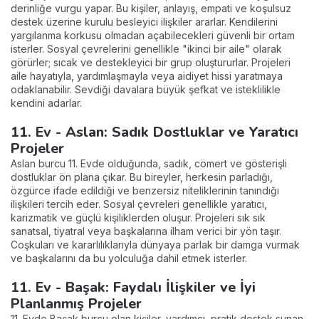
derinliğe vurgu yapar. Bu kişiler, anlayış, empati ve koşulsuz
destek üzerine kurulu besleyici ilişkiler ararlar. Kendilerini
yargılanma korkusu olmadan açabilecekleri güvenli bir ortam
isterler. Sosyal çevrelerini genellikle "ikinci bir aile" olarak
görürler; sıcak ve destekleyici bir grup oluştururlar. Projeleri
aile hayatıyla, yardımlaşmayla veya aidiyet hissi yaratmaya
odaklanabilir. Sevdiği davalara büyük şefkat ve isteklilikle
kendini adarlar.
11. Ev - Aslan: Sadık Dostluklar ve Yaratıcı
Projeler
Aslan burcu 11. Evde olduğunda, sadık, cömert ve gösterişli
dostluklar ön plana çıkar. Bu bireyler, herkesin parladığı,
özgürce ifade edildiği ve benzersiz niteliklerinin tanındığı
ilişkileri tercih eder. Sosyal çevreleri genellikle yaratıcı,
karizmatik ve güçlü kişiliklerden oluşur. Projeleri sık sık
sanatsal, tiyatral veya başkalarına ilham verici bir yön taşır.
Coşkuları ve kararlılıklarıyla dünyaya parlak bir damga vurmak
ve başkalarını da bu yolculuğa dahil etmek isterler.
11. Ev - Başak: Faydalı İlişkiler ve İyi
Planlanmış Projeler
11. Evde Başak burcu olan kişiler, yardımcı, pratik destek sunan