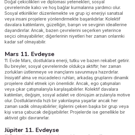
Doğal çekicilikleri ve diplomasi yetenekleri, sosyal
çevrelerinde kalıcı ve hoş bağlar kurmalarına yardımcı olur.
Sosyal etkinlikler düzenlemekte ve grup içi enerjiyi sanatsal
veya insani projelere yönlendirmekte başarılıdırlar. Kolektif
davalara katılımlarını, güzelliğin, barışın ve sevginin ideallerine
dayandırırlar. Ancak, bazen çevrelerini seçerken yeterince
seçici olmayabilirler; diğerlerinin niyetleri her zaman onlarınki
kadar saf olmayabilir.
Mars 11. Evdeyse
11. Evde Mars, dostluklara enerji, tutku ve bazen rekabet getirir.
Bu bireyler, sosyal çevrelerinde oldukça aktiftir; her zaman
zorlukları üstlenmeye ve inançlarını savunmaya hazırdırlar.
İnisiyatif alma ve mücadeleci ruhları, arkadaş gruplarını dinamik
projelere dahil etmek için önemlidir. Ancak, ego çatışmaları
veya çıkar çatışmalarıyla karşılaşabilirler. Kolektif davalara
katılımları, değişim, sosyal adalet ve dönüşüm arzularıyla motive
olur. Dostluklarında hızlı bir yakınlaşma yaşarlar ancak her
zaman sadık olmayabilirler; ilgilerini çeken başka bir grup veya
kişi varsa çabucak değişebilirler. Projelerde ise genellikle bir
aktivist gibi davranırlar.
Jüpiter 11. Evdeyse