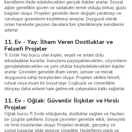
kendilerini ifade edebilecekleri gerçek ilişkiler ararlar. Sosyal
ağları genellikle güven ve sadakatin temel olduğu birkaç güçlü
bağdan oluşur. Projeleri genelde derin değişim yaratmayı ve
varoluşun gizemlerini keşfetmeyi amaçlar. Duygusal olarak
onları harekete geçiren davalara tüm içtenlikleriyle kendilerini
adarlar.
11. Ev - Yay: İlham Veren Dostluklar ve
Felsefi Projeler
11. Evde Yay burcu olan kişiler, neşeli ve anlam dolu
arkadaşlıklar kurarlar. İnançlarını paylaşabilecekleri, vizyonlarını
genişletebilecekleri ve yeni ufuklar keşfedebilecekleri ilişkiler
ararlar. Çevreleri genelde ilham veren, iyimser ve merak
duygusuna sahip bireylerden oluşur. Projeleri sıklıkla felsefi,
ruhsal veya insani bir boyut taşır. Coşkuyla ve cömertlikle
dünyayı daha anlamlı hale getirecek çalışmalara katkı sağlarlar.
11. Ev - Oğlak: Güvenilir İlişkiler ve Hırslı
Projeler
Oğlak burcu 11. Evde olduğunda, dostluklar sağlam ve faydacı
bir çizgide şekillenir. Sosyal çevreleri genelde etkili, deneyimli
ve hırslı insanlardan oluşur. Projeleri stratejik, gerçekçi ve
somut başarılar elde etmeye yöneliktir. Hedeflerini planlı ve