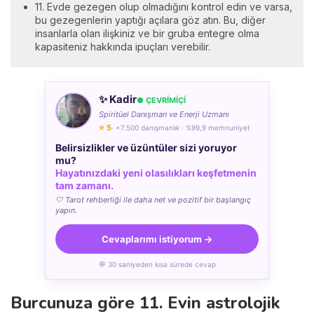
11. Evde gezegen olup olmadığını kontrol edin ve varsa,
bu gezegenlerin yaptığı açılara göz atın. Bu, diğer
insanlarla olan ilişkiniz ve bir gruba entegre olma
kapasiteniz hakkında ipuçları verebilir.
✨ Kadir
● ÇEVRÍMÍÇÍ
Spiritüel Danışman ve Enerji Uzmanı
⭐ 5
· +7.500 danışmanlık · %99,9 memnuniyet
Belirsizlikler ve üzüntüler sizi yoruyor
mu?
Hayatınızdaki yeni olasılıkları keşfetmenin
tam zamanı.
🤍 Tarot rehberliği ile daha net ve pozitif bir başlangıç
yapın.
Cevaplarımı istiyorum →
💬 30 saniyeden kısa sürede cevap
Burcunuza göre 11. Evin astrolojik