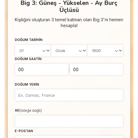
Big 3: Güneş - Yükselen - Ay Burç
Üçlüsü
Kişiliğini oluşturan 3 temel katman olan Big 3'ni hemen
hesapla!
DOĞUM TARIHIN
DOĞUM SAATIN
:
DOĞUM YERIN
(isteğe bağlı)
AD
E-POSTAN