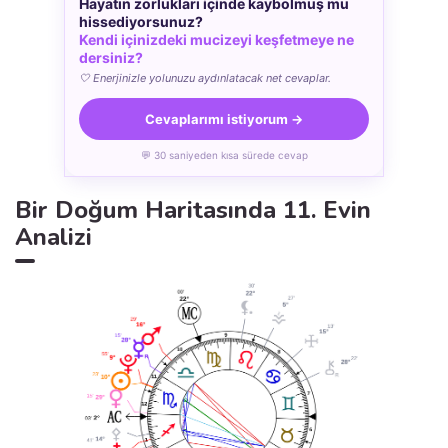
Hayatın zorlukları içinde kaybolmuş mu
hissediyorsunuz?
Kendi içinizdeki mucizeyi keşfetmeye ne
dersiniz?
🤍 Enerjinizle yolunuzu aydınlatacak net cevaplar.
Cevaplarımı istiyorum →
💬 30 saniyeden kısa sürede cevap
Bir Doğum Haritasında 11. Evin
Analizi