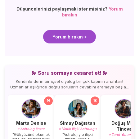
Düşüncelerinizi paylaşmak ister misiniz?
Yorum
bırakın
Yorum bırakın
💫 Soru sormaya cesaret et! 💫
Kendinle derin bir içsel diyalog bir çok kapının anahtarı!
Uzmanlar eşliğinde doğru soruların cevabını aramaya başla...
1€
1€
Marta Denise
Simay Dağıstan
Doğuş Mert
Tinova
⭐ Astrolog Yazar
⭐ Vedik İlişki Astrologu
"Gökyüzünü okumak
"Astrolojiyle ilişki
⭐ Tarot Yorumcus