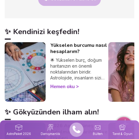
✨ Kendinizi keşfedin!
Yükselen burcumu nasıl
hesaplarım?
🌟 Yükselen burç, doğum
haritanızın en önemli
noktalarından biridir.
Astrolojide, insanların sizi
nasıl gördüğünü ve
Hemen oku
diğerleriyle olan
etkileşimlerinizi belirler.
Yükselen burcunuzu
öğrenerek, Güneş burcunuz
✨ Gökyüzünden ilham alın!
ve ilişkileriniz üzerindeki
etkilerini keşfedin. Peki
yükselen burç hesaplama
2026 Ay ve Güneş
nasıl yapılır? Çok basit! Tek
Tutulmaları: Tarihleri ve
AstroPaket 2026
Danışmanlık
Bülten
Tarot & Oyun
ihtiyacınız olan doğum
Etkileri