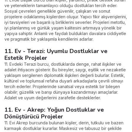
ve yeteneklerin tamamlayıcı olduğu dostlukları tercih eder.
Sosyal çevreleri genellikle güvenilir, çalışkan ve somut
projelere odaklanmış kişilerden oluşur. Yapıcı fikir alışverişlerini,
iyi tavsiyeleri ve başarılı iş birliklerini severler. Projeleri metotlu,
iyi planlanmış ve günlük yaşam kalitesini artırmaya yönelik bir
yapıya sahiptir. Anlamlı ve faydalı buldukları davalara ciddiyetle
ve pragmatik bir yaklaşımla kendilerini adarlar.
11. Ev - Terazi: Uyumlu Dostluklar ve
Estetik Projeler
11. Evdeki Terazi burcu, dostluklarda denge, rahat ilişkiler ve
adalet ihtiyacını gösterir. Bu bireyler, saygı, eşitlik ve nezaketle
yaklaşım sergilenen diplomatik ilişkileri değerli bulurlar. Estetik,
kültürel ve toplumsal refaha duyarlı arkadaşlarla çevrili olmayı
tercih ederler. Projelerinde sanatsal veya estetik bir bileşen
olabilir; güzellik ve barışı dünyaya kazandırmayı amaçlarlar.
Adalet ve uyum değerlerini zarafetle desteklerler.
11. Ev - Akrep: Yoğun Dostluklar ve
Dönüştürücü Projeler
11. Evi Akrep burcunda bulunan kişiler, derin, tutkulu ve bazen
karmaşık dostluklar kurarlar. Maskesiz ve tabusuz bir şekilde