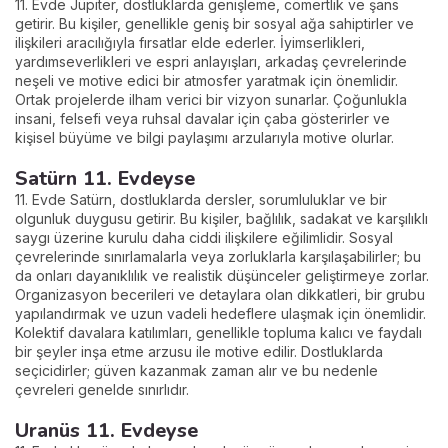
11. Evde Jüpiter, dostluklarda genişleme, cömertlik ve şans
getirir. Bu kişiler, genellikle geniş bir sosyal ağa sahiptirler ve
ilişkileri aracılığıyla fırsatlar elde ederler. İyimserlikleri,
yardımseverlikleri ve espri anlayışları, arkadaş çevrelerinde
neşeli ve motive edici bir atmosfer yaratmak için önemlidir.
Ortak projelerde ilham verici bir vizyon sunarlar. Çoğunlukla
insani, felsefi veya ruhsal davalar için çaba gösterirler ve
kişisel büyüme ve bilgi paylaşımı arzularıyla motive olurlar.
Satürn 11. Evdeyse
11. Evde Satürn, dostluklarda dersler, sorumluluklar ve bir
olgunluk duygusu getirir. Bu kişiler, bağlılık, sadakat ve karşılıklı
saygı üzerine kurulu daha ciddi ilişkilere eğilimlidir. Sosyal
çevrelerinde sınırlamalarla veya zorluklarla karşılaşabilirler; bu
da onları dayanıklılık ve realistik düşünceler geliştirmeye zorlar.
Organizasyon becerileri ve detaylara olan dikkatleri, bir grubu
yapılandırmak ve uzun vadeli hedeflere ulaşmak için önemlidir.
Kolektif davalara katılımları, genellikle topluma kalıcı ve faydalı
bir şeyler inşa etme arzusu ile motive edilir. Dostluklarda
seçicidirler; güven kazanmak zaman alır ve bu nedenle
çevreleri genelde sınırlıdır.
Uranüs 11. Evdeyse