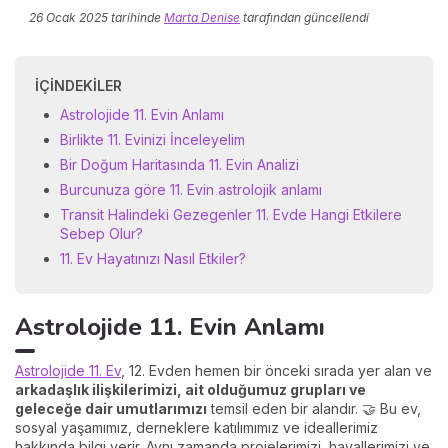
26 Ocak 2025
tarihinde
Marta Denise
tarafından güncellendi
İÇINDEKILER
Astrolojide 11. Evin Anlamı
Birlikte 11. Evinizi İnceleyelim
Bir Doğum Haritasında 11. Evin Analizi
Burcunuza göre 11. Evin astrolojik anlamı
Transit Halindeki Gezegenler 11. Evde Hangi Etkilere
Sebep Olur?
11. Ev Hayatınızı Nasıl Etkiler?
Astrolojide 11. Evin Anlamı
Astrolojide 11. Ev
, 12. Evden hemen bir önceki sırada yer alan ve
arkadaşlık ilişkilerimizi, ait olduğumuz grupları ve
geleceğe dair umutlarımızı
temsil eden bir alandır. 🤝 Bu ev,
sosyal yaşamımız, derneklere katılımımız ve ideallerimiz
hakkında bilgi verir. Aynı zamanda projelerimizi, hayallerimizi ve