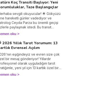
atürn Koç Transiti Başlıyor: Yeni
apsamlı açılım, nihayetinde gerçekten
çin düz duran Yıldız ve mayıs için düz
orumluluklar, Taze Başlangıçlar
et bir şekilde görmen için en iyi
uran Savaş Arabası – günlük yaşamımızı
üttefikin olacak.
tkileyecek enerjileri ortaya koyuyor.
erhaba sevgili okuyucular! 🌟 Gökyüzü
eni harekete geçirecek ve kaybettiğini
ine hareketli günler vadediyor ve
üşündüğün enerjiyi geri kazandıracak
strolog Ceyda Parza bu önemli geçişi
ir mevsime hazırlıklı ol.
izlerle paylaşmak istedi. Bu transit
028'e kadar hayatımızda etkisini
emen oku
österecek. Peki ama sizin haritanızda
eler değişecek? Hangi alanlarda yeni
 2026 Yıllık Tarot Yorumum: 13
orumluluklar, hangi kapılarda taze
artlık Evrensel Açılım
aşlangıçlar sizi bekliyor? Ceyda Parza
epsini yükselen burcunuza göre sizler
026'nın eşiğindeyiz ve evren size çok
çin derledi. Kahvenizi alın ve birlikte
zel bir mesaj gönderiyor! Yıllardır
eşfedelim!
rofesyonel olarak uyguladığım tarot
ratiğimle, yeni yıl için 13 kartlık özel bir
çılım yaptım: Merkez kartı Kader Çarkı
emen oku
e her aya özel 12 kart. Ortaya çıkan
ikaye inanılmaz! Bu açılım, 2026'nın
adece bir takvim yılı değil, tam bir kader
önüm noktası olduğunu gösteriyor.
cak'taki Yıldız kartından Aralık'taki
ünya kartına kadar uzanan bu yolculuk,
yanış, derinleşme ve büyük