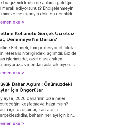
e bu gizemli kartın ne anlama geldiğini
i merak ediyorsunuz? Endişelenmeyin,
nlamı ve mesajlarıyla dolu bu derinlikli
art hakkında bilmeniz gereken her şeyi
emen oku
izin için açıklıyoruz.
elline Kehaneti: Gerçek Ücretsiz
al, Denemeye Ne Dersin?
elline Kehaneti, tüm profesyonel falcılar
çin referans niteliğindeki açılımdır. Biz de
azı işlerimizde, özel olarak sıkça
ullanıyoruz... ve ondan asla bıkmıyoruz.
eden mi? Çünkü onun kesinliği
emen oku
erçekten şaşırtıcı. Şüpheyle dolu bir
önemden mi geçiyorsun? Seni gece
üyük Bahar Açılımı: Önümüzdeki
ündüz meşgul eden bir soru mu var?
ylar İçin Öngörüler
ayatında bir şeylerin döndüğünü
issediyor ama bunu kelimelere
yleyse, 2026 baharının bize neler
ökemiyor musun? Belline Kehaneti sana
etireceğini keşfetmeye hazır mısın?
olambaçsız, yalakalık yapmadan,
enin için özel bir üç kart açılımı
azen rahatsız edici bir doğrulukla yanıt
erçekleştirdim; baharın her ayı için bir
erecek. Sallantıda olan bir aşk,
art, bu yenilenme mevsiminde sana
emen oku
ariyerinde bir dönüm noktası, seni
ehberlik etmesi için. Bu üç büyük arkana
eceleri uyanık tutan bir seçim... Bu
 mart için ters dönen Kader Çarkı, nisan