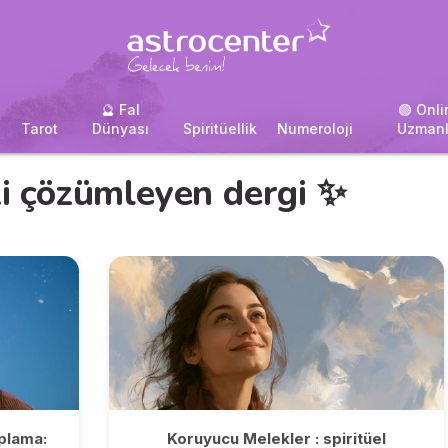
🔮 Fal
🟢 Onli
i
Tarot
Dünyası
Spiritüellik
Numeroloji
Uzmanl
izi çözümleyen dergi ✨
plama:
Koruyucu Melekler : spiritüel