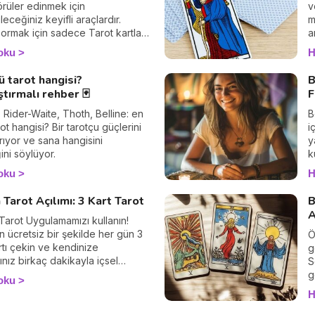
r, dinlemeye hazır mısınız? ✨
örüler edinmek için
v
leceğiniz keyifli araçlardır.
m
sormak için sadece Tarot kartları
a
r sanmayın, 32 kartlık bir iskambil
k
oku
H
kullanarak da bakım yapmak
s
r. Detaylar yazımızda!
ü tarot hangisi?
B
ştırmalı rehber 🃏
F
, Rider-Waite, Thoth, Belline: en
B
ot hangisi? Bir tarotçu güçlerini
i
ırıyor ve sana hangisini
y
ni söylüyor.
k
N
oku
H
g
d
Tarot Açılımı: 3 Kart Tarot
B
g
A
arot Uygulamamızı kullanın!
H
ücretsiz bir şekilde her gün 3
h
Ö
rtı çekin ve kendinize
d
g
ınız birkaç dakikayla içsel
d
S
nuzu güçlendirin. Tarot,
b
g
oku
 bildirmez, şu an içinde
v
k
H
ğunuz durumu anlamak,
k
r
ınızı keşfetmek ve
g
–