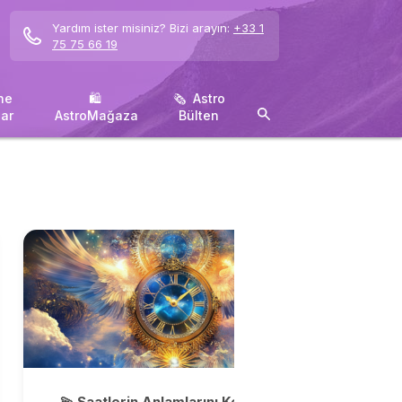
Yardım ister misiniz? Bizi arayın:
+33 1
75 75 66 19
ne
🛍 ️
🗞 ️ Astro
ar
AstroMağaza
Bülten
💫 Saatlerin Anlamlarını Keşfedin!