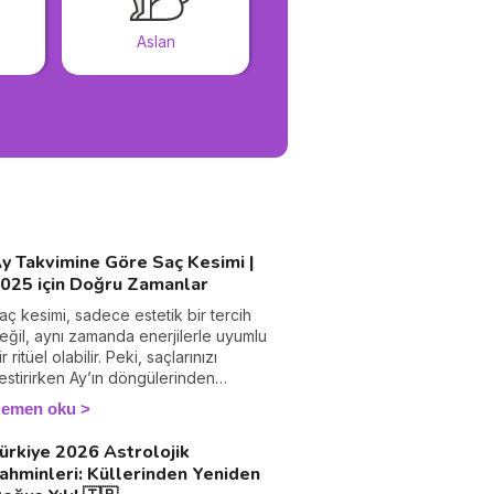
Aslan
Başak
y Takvimine Göre Saç Kesimi |
025 için Doğru Zamanlar
aç kesimi, sadece estetik bir tercih
eğil, aynı zamanda enerjilerle uyumlu
ir ritüel olabilir. Peki, saçlarınızı
estirirken Ay’ın döngülerinden
aydalanabileceğinizi biliyor musunuz?
emen oku
025 yılına özel saç kesim günlerini
eşfet Ay’ın evrelerine göre saç kesimi
ürkiye 2026 Astrolojik
itüelini güzellik sırlarına ekle!
ahminleri: Küllerinden Yeniden