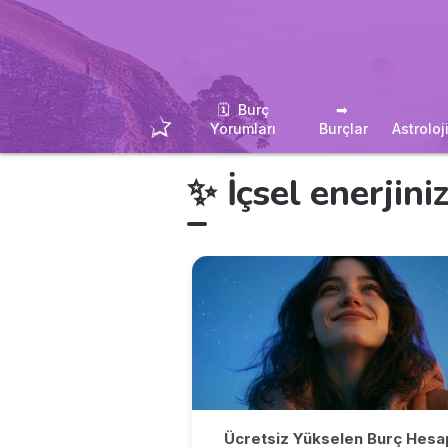
🗓 ️ Burç
➡ ️
Yorumları
Burçlar
Astroloj
✨ İçsel enerjin
Ücretsiz Yükselen Burç Hesa