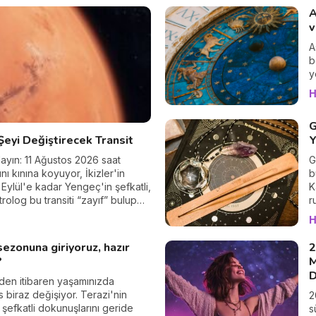
t
A
v
A
b
y
H
G
Şeyi Değiştirecek Transit
Y
layın: 11 Ağustos 2026 saat
G
ı kınına koyuyor, İkizler'in
b
7 Eylül'e kadar Yengeç'in şefkatli,
K
trolog bu transiti “zayıf” bulup
r
 yılın en insani geçişlerinden
s
H
eyin, kalbiniz anlayacak. 💛
ezonuna giriyoruz, hazır
2
?
M
D
den itibaren yaşamınızda
 biraz değişiyor. Terazi'nin
2
 şefkatli dokunuşlarını geride
s