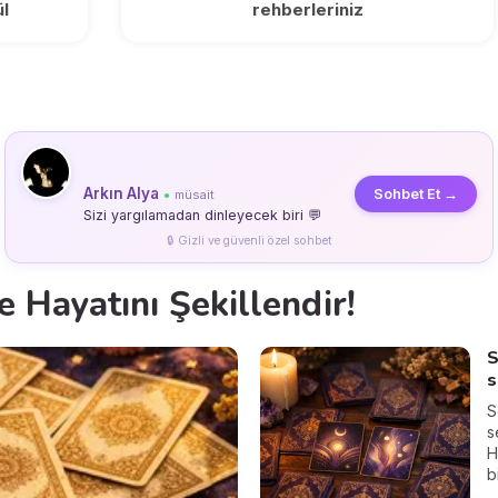
l
rehberleriniz
Arkın Alya
Sohbet Et →
müsait
●
Sizi yargılamadan dinleyecek biri 💬
🔒 Gizli ve güvenli özel sohbet
le Hayatını Şekillendir!
S
s
S
s
H
b