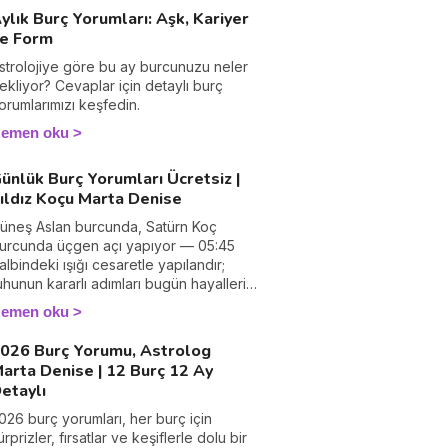
amamlanma enerjileriyle dolu.
ylık Burç Yorumları: Aşk, Kariyer
e Form
strolojiye göre bu ay burcunuzu neler
ekliyor? Cevaplar için detaylı burç
orumlarımızı keşfedin.
emen oku
ünlük Burç Yorumları Ücretsiz |
ıldız Koçu Marta Denise
üneş Aslan burcunda, Satürn Koç
urcunda üçgen açı yapıyor — 05:45
albindeki ışığı cesaretle yapılandır;
uhunun kararlı adımları bugün hayallerini
omut bir güce dönüştürüyor.
emen oku
026 Burç Yorumu, Astrolog
arta Denise | 12 Burç 12 Ay
etaylı
026 burç yorumları, her burç için
ürprizler, fırsatlar ve keşiflerle dolu bir