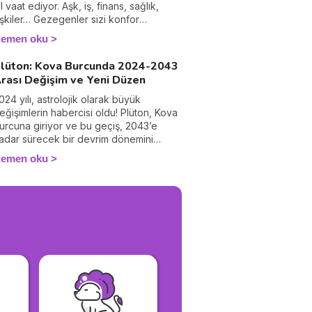
ıl vaat ediyor. Aşk, iş, finans, sağlık,
lişkiler… Gezegenler sizi konfor
lanınızdan çıkmaya, yeni meydan
emen oku
kumalara atılmaya ve günlük yaşamınızı
önüştürmeye teşvik etmek için diziliyor.
lüton: Kova Burcunda 2024-2043
026'nın büyük astrolojik eğilimlerini ay
rası Değişim ve Yeni Düzen
y ve burç burç hemen keşfedin,
ılınızın kilit anlarını önceden görün ve
024 yılı, astrolojik olarak büyük
ozmik enerjilerden tam anlamıyla
eğişimlerin habercisi oldu! Plüton, Kova
ararlanın. Değişimi kucaklamaya ve
urcuna giriyor ve bu geçiş, 2043’e
çinizdeki en iyi yanı ortaya çıkarmaya
adar sürecek bir devrim dönemini
azır mısınız? 2026 burç yorumlarımla
aşlatıyor. Fransız Devrimi ve Amerika
emen oku
endinizi yönlendirin ve kaderinizde bir
irleşik Devletleri Anayasası’nın yazıldığı
dım öne geçin!
önemde de Plüton Kova burcundaydı.
imdi, bu güçlü gezegenin etkisiyle
ayatımızda neler değişecek? Hangi
urçlar bu süreçten nasıl etkilenecek?
lüton’un Kova burcundaki yolculuğuna
irlikte göz atalım!