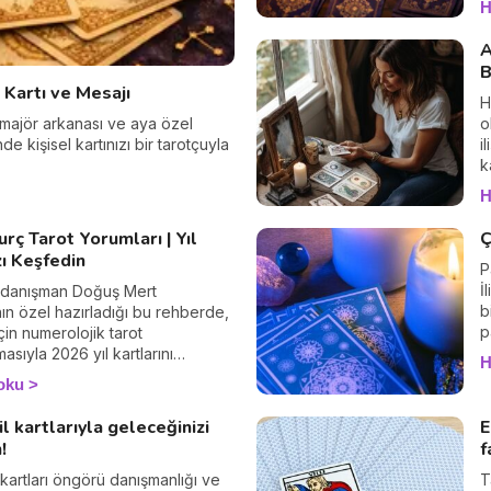
H
A
B
Kartı ve Mesajı
H
 majör arkanası ve aya özel
o
 kişisel kartınızı bir tarotçuyla
i
k
b
H
F
d
rç Tarot Yorumları | Yıl
Ç
(
zı Keşfedin
d
P
ç
İ
l danışman Doğuş Mert
t
b
ın özel hazırladığı bu rehberde,
g
p
çin numerolojik tarot
b
b
asıyla 2026 yıl kartlarını
H
m
ş
eksiniz. Her burç için özel
oku
sajları ve manifest ipuçları!
ihinizle kişisel yıl kartınızı
l kartlarıyla geleceğinizi
E
ın, 2026'nın size sunduğu
!
f
ı, dönüşüm noktalarını ve ruhsal
ği keşfedin. Çünkü evren sizinle
 kartları öngörü danışmanlığı ve
T