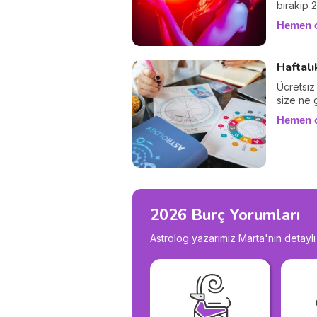
bırakıp 
etkisi al
Hemen 
değişiml
Haftalı
Ücretsiz 
size ne 
Hemen 
2026 Burç Yorumları
Astrolog yazarımız Marta'nın detaylı 