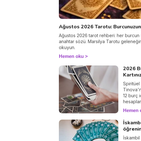
Ağustos 2026 Tarotu: Burcunuzun 
Ağustos 2026 tarot rehberi: her burcun
anahtar sözü. Marsilya Tarotu geleneğinde
okuyun.
Hemen oku
2026 Bu
Kartını
Spiritüe
Tinova'n
12 burç i
hesaplam
keşfedec
Hemen 
melek me
Doğum tar
İskambi
hesaplay
öğrenin
fırsatlar
rehberli
İskambil