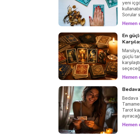
konuşuyo
yeni içg
kullanabi
Sorular 
kullanılı
Hemen 
destesi 
mümkündü
En güçl
Karşıla
Marsilya
güçlü tar
karşılaşt
seçeceği
Hemen 
Bedava 
Bedava T
Tamamen 
Tarot ka
ayıracağ
diyaloğu
Hemen 
geleceği
bulundu
duygular