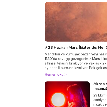
⚡ 28 Haziran Mars İkizler'de: Her 
Mendilleri ve yumuşak battaniyeyi hazır
11.30'da savaşçı gezegenimiz Mars kılıcın
zihinsel telaşını bırakıyor ve yaklaşık 2
ay enerjili burcuna kıvrılıyor. Pek çok as
burun kıvırır… ama ben size bunun neden
Hemen oku
biri olabileceğini göstereceğim. Beni izl
Akrep s
mısınız
23 Ekim'
ambiyans
nazik ve