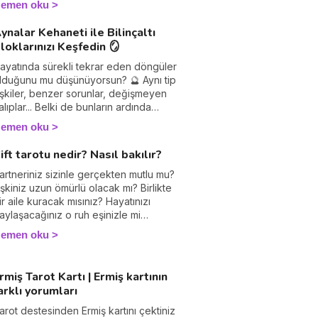
emen oku
ynalar Kehaneti ile Bilinçaltı
loklarınızı Keşfedin 🪞
ayatında sürekli tekrar eden döngüler
lduğunu mu düşünüyorsun? 🔮 Aynı tip
lişkiler, benzer sorunlar, değişmeyen
alıplar... Belki de bunların ardında
ilinçaltında saklı blokajlar yatıyor!
emen oku
ransız Medyum Dimitri d'Alfange
'Uvril'in tasarladığı Ayna Tarot Sistemi
ift tarotu nedir? Nasıl bakılır?
Aynalar Kehaneti) ruhunuzun
erinliklerindeki bu gizli engelleri ortaya
artneriniz sizinle gerçekten mutlu mu?
ıkaran devrim niteliğinde bir araç. Klasik
lişkiniz uzun ömürlü olacak mı? Birlikte
arottan farklı olarak, aynanın büyülü
ir aile kuracak mısınız? Hayatınızı
ücünü kullanarak size gerçekten
aylaşacağınız o ruh eşinizle mi
ilmeniz gerekenleri gösteriyor. Hazır
irliktesiniz? İlişkinizle ilgili gerçekleri
emen oku
ısın kendini gerçekten tanımaya? 💫
imdi keşfedin!
rmiş Tarot Kartı | Ermiş kartının
arklı yorumları
arot destesinden Ermiş kartını çektiniz