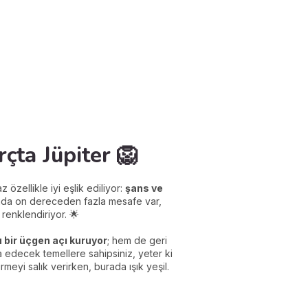
çta Jüpiter 🦁
zellikle iyi eşlik ediliyor:
şans ve
rında on dereceden fazla mesafe var,
renklendiriyor. 🌟
 bir üçgen açı kuruyor
; hem de geri
edecek temellere sahipsiniz, yeter ki
yi salık verirken, burada ışık yeşil.