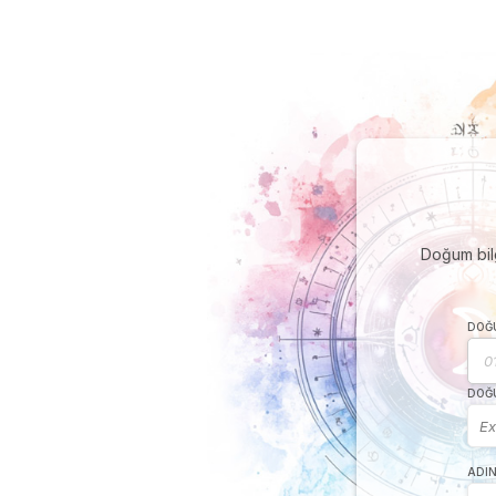
Doğum bilg
DOĞU
DOĞU
ADIN