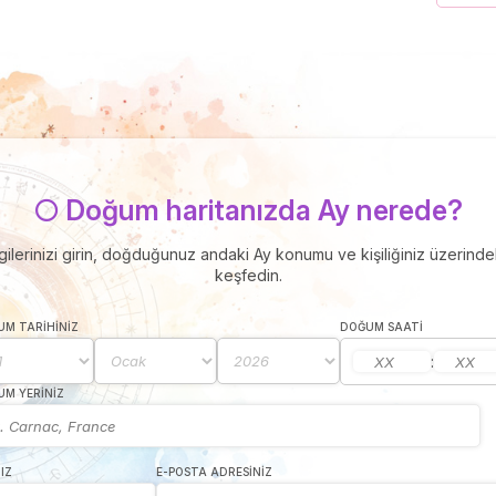
🌕 Doğum haritanızda Ay nerede?
ilerinizi girin, doğduğunuz andaki Ay konumu ve kişiliğiniz üzerindeki
keşfedin.
M TARIHINIZ
DOĞUM SAATI
:
M YERINIZ
IZ
E-POSTA ADRESINIZ