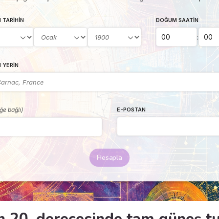
 TARIHIN
DOĞUM SAATIN
:
 YERIN
eğe bağlı)
E-POSTAN
Hesapla