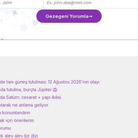
Gezegeni Yorumla
e tam güneş tutulması: 12 Ağustos 2026'nın olayı
a tutulma, burçta Jüpiter 🦁
a Satürn: cesaret + yapı ikilisi
olarak ne anlama geliyor
a konumlandırın
ak için önerilerim
yorumu
 alev alev bir dizi