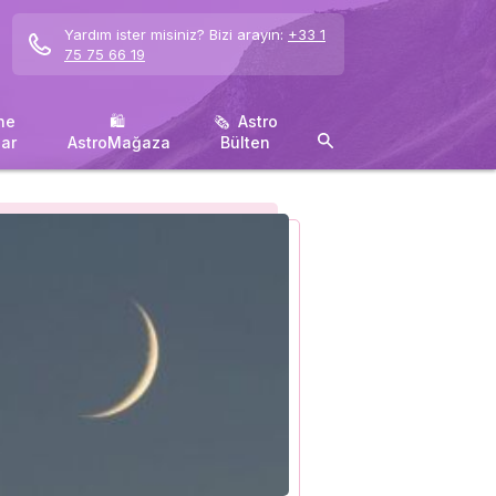
Yardım ister misiniz? Bizi arayın:
+33 1
75 75 66 19
ne
🛍 ️
🗞 ️ Astro
ar
AstroMağaza
Bülten