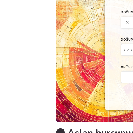
DOĞUM
DOĞUM
(ist
AD