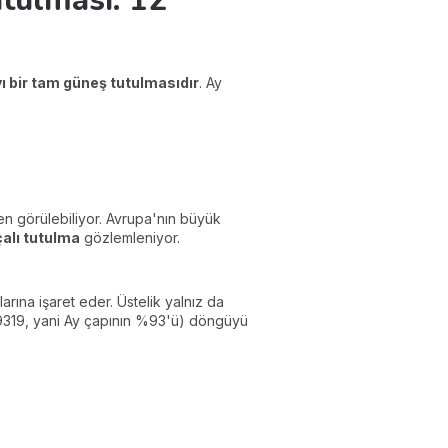
tulması: 12
ı bir tam güneş tutulmasıdır
. Ay
en görülebiliyor. Avrupa'nın büyük
alı tutulma
gözlemleniyor.
rına işaret eder. Üstelik yalnız da
319, yani Ay çapının %93'ü) döngüyü