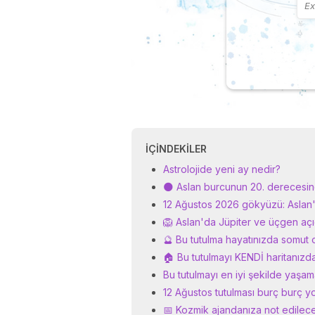
İÇINDEKILER
Astrolojide yeni ay nedir?
🌑 Aslan burcunun 20. derecesind
12 Ağustos 2026 gökyüzü: Aslan'd
🦁 Aslan'da Jüpiter ve üçgen açıd
🔮 Bu tutulma hayatınızda somut 
🏠 Bu tutulmayı KENDİ haritanızd
Bu tutulmayı en iyi şekilde yaşam
12 Ağustos tutulması burç burç 
📅 Kozmik ajandanıza not edilecek