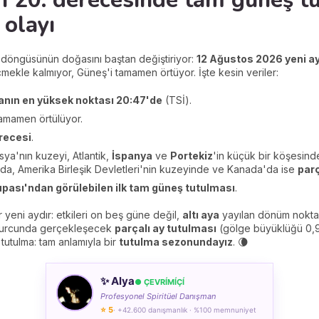
n 20. derecesinde tam güneş tu
 olayı
y döngüsünün doğasını baştan değiştiriyor:
12 Ağustos 2026 yeni ay
ekle kalmıyor, Güneş'i tamamen örtüyor. İşte kesin veriler:
anın en yüksek noktası 20:47'de
(TSİ).
tamamen örtülüyor.
recesi
.
ya'nın kuzeyi, Atlantik,
İspanya
ve
Portekiz
'in küçük bir köşesind
da, Amerika Birleşik Devletleri'nin kuzeyinde ve Kanada'da ise
parç
upası'ndan görülebilen ilk tam güneş tutulması
.
r yeni aydır: etkileri on beş güne değil,
altı aya
yayılan dönüm noktala
 burcunda gerçekleşecek
parçalı ay tutulması
(gölge büyüklüğü 0,9
 tutulma: tam anlamıyla bir
tutulma sezonundayız
. 🌘
✨ Alya
● ÇEVRÍMÍÇÍ
Profesyonel Spiritüel Danışman
⭐ 5
· +42.600 danışmanlık · %100 memnuniyet