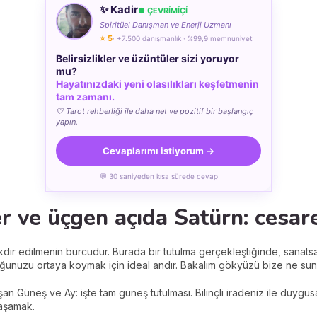
✨ Kadir
● ÇEVRÍMÍÇÍ
Spiritüel Danışman ve Enerji Uzmanı
⭐ 5
· +7.500 danışmanlık · %99,9 memnuniyet
Belirsizlikler ve üzüntüler sizi yoruyor
mu?
Hayatınızdaki yeni olasılıkları keşfetmenin
tam zamanı.
🤍 Tarot rehberliği ile daha net ve pozitif bir başlangıç
yapın.
Cevaplarımı istiyorum →
💬 30 saniyeden kısa sürede cevap
r ve üçgen açıda Satürn: cesaret
kdir edilmenin burcudur. Burada bir tutulma gerçekleştiğinde, sanatsal
ğunuzu ortaya koymak için ideal andır. Bakalım gökyüzü bize ne sun
n Güneş ve Ay: işte tam güneş tutulması. Bilinçli iradeniz ile duygusal
aşamak.