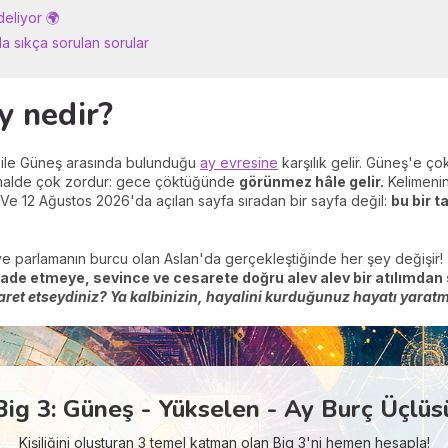
deliyor 🌍
a sıkça sorulan sorular
y nedir?
a ile Güneş arasında bulunduğu
ay evresine
karşılık gelir. Güneş'e ç
rmalde çok zordur: gece çöktüğünde
görünmez hâle gelir.
Kelimenin
 Ve 12 Ağustos 2026'da açılan sayfa sıradan bir sayfa değil:
bu bir 
n ve parlamanın burcu olan Aslan'da gerçekleştiğinde her şey değişir!
ifade etmeye, sevince ve cesarete doğru alev alev bir atılımdan
t etseydiniz? Ya kalbinizin, hayalini kurduğunuz hayatı yaratm
Big 3: Güneş - Yükselen - Ay Burç Üçlüs
Kişiliğini oluşturan 3 temel katman olan Big 3'ni hemen hesapla!