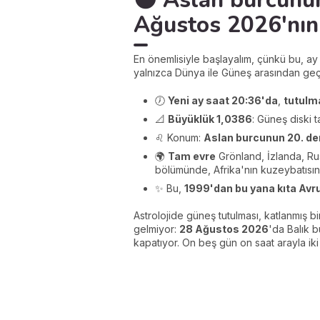
🌑 Aslan burcunu
Ağustos 2026'nın
En önemlisiyle başlayalım, çünkü bu, a
yalnızca Dünya ile Güneş arasından geçm
🕖
Yeni ay saat 20:36'da
,
tutulm
📐
Büyüklük 1,0386
: Güneş diski 
♌ Konum:
Aslan burcunun 20. de
🌍
Tam evre
Grönland, İzlanda, Rus
bölümünde, Afrika'nın kuzeybatısın
✨ Bu,
1999'dan bu yana kıta Avr
Astrolojide güneş tutulması, katlanmış bi
gelmiyor:
28 Ağustos 2026
'da Balık
kapatıyor. On beş gün on saat arayla iki