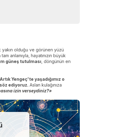
ok yakın olduğu ve görünen yüzü
 tam anlamıyla, hayatınızın büyük
tam güneş tutulması
, döngünün en
Artık Yengeç'te yaşadığımız o
 söz ediyoruz.
Aslan kulağınıza
asına izin verseydiniz?»
ü