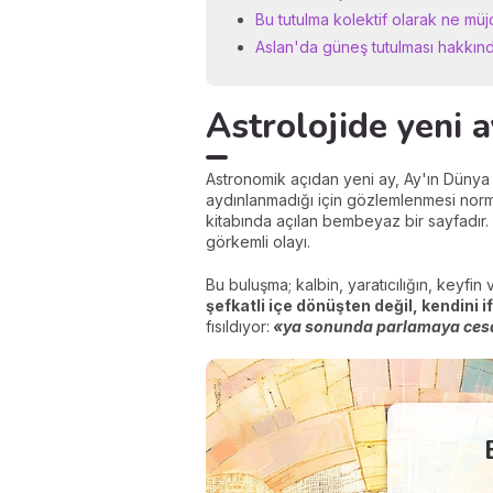
Bu tutulma kolektif olarak ne müj
Aslan'da güneş tutulması hakkınd
Astrolojide yeni a
Astronomik açıdan yeni ay, Ay'ın Düny
aydınlanmadığı için gözlemlenmesi no
kitabında açılan bembeyaz bir sayfadır.
görkemli olayı.
Bu buluşma; kalbin, yaratıcılığın, keyfi
şefkatli içe dönüşten değil, kendini 
fısıldıyor:
«ya sonunda parlamaya cesare