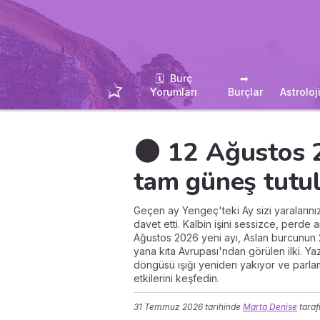
🗓 ️ Burç
➡ ️
Yorumları
Burçlar
Astroloj
🌑 12 Ağustos 
tam güneş tutu
Geçen ay Yengeç'teki Ay sizi yaraların
davet etti. Kalbin işini sessizce, perde
Ağustos 2026 yeni ayı, Aslan burcunun 
yana kıta Avrupası'ndan görülen ilki. Ya
döngüsü ışığı yeniden yakıyor ve parlam
etkilerini keşfedin.
31 Temmuz 2026
tarihinde
Marta Denise
taraf