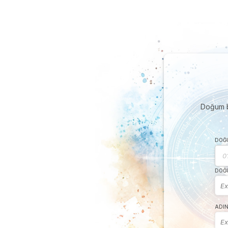
Doğum bi
DOĞU
DOĞU
ADIN