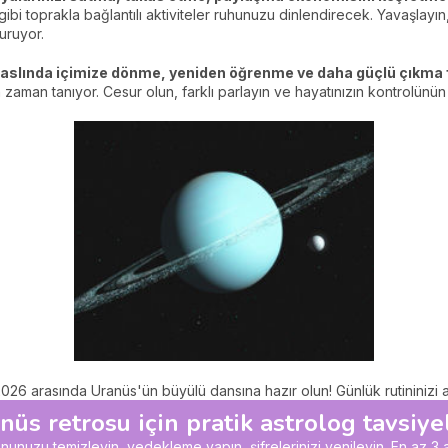
i toprakla bağlantılı aktiviteler ruhunuzu dinlendirecek. Yavaşlayın,
uruyor.
 aslında içimize dönme, yeniden öğrenme ve daha güçlü çıkma fı
 zaman tanıyor. Cesur olun, farklı parlayın ve hayatınızın kontrolünü
026 arasında Uranüs'ün büyülü dansına hazır olun! Günlük rutininizi a
nüs retrosu için pratik astrolog tavsiyel
fonunuzu temizleyin, yedekleme yapın, şifrelerinizi yenileyin. En az 