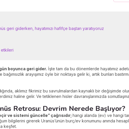
nüs geri giderken, hayatımızı hafifçe baştan yaratıyoruz
etkileri
 gün boyunca geri gider.
İşte tam da bu dönemlerde hayatımız adeta 
ağımsızlık arayışımız öyle bir noktaya gelir ki, artık bunları bastırmak
dığında, aklımız fikrimiz bu savrulmalardan kaynaklı bir değişimde o
rdimiz haline gelir. Ve tetiklenen hisler davranışlarımızda somutlaşma
anüs Retrosu: Devrim Nerede Başlıyor?
çir ve sistemi güncelle” çağrısıdır;
hangi alanda (ev) ve hangi t
ğum bilgilerini girerek Uranüs’ünün burç/ev konumunu anında hesap
la keşfet.