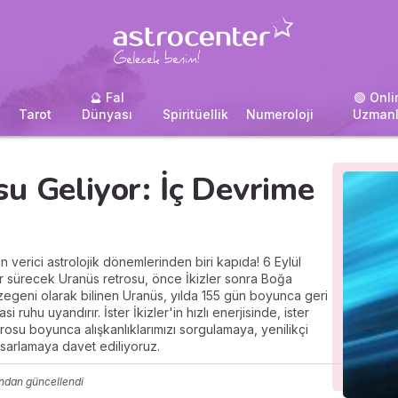
🔮 Fal
🟢 Onli
i
Tarot
Dünyası
Spiritüellik
Numeroloji
Uzmanl
u Geliyor: İç Devrime
verici astrolojik dönemlerinden biri kapıda! 6 Eylül
 sürecek Uranüs retrosu, önce İkizler sonra Boğa
geni olarak bilinen Uranüs, yılda 155 gün boyunca geri
uhu uyandırır. İster İkizler'in hızlı enerjisinde, ister
rosu boyunca alışkanlıklarımızı sorgulamaya, yenilikçi
asarlamaya davet ediliyoruz.
ından güncellendi