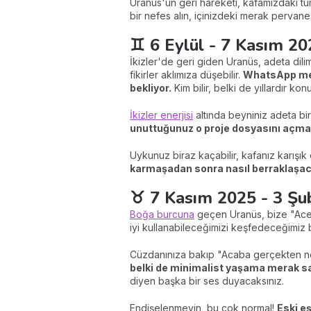
Uranüs'ün geri hareketi, kafamızdaki tüm
bir nefes alın, içinizdeki merak pervanes
♊ 6 Eylül - 7 Kasım 20
İkizler'de geri giden Uranüs, adeta dil
fikirler aklımıza düşebilir.
WhatsApp mesa
bekliyor.
Kim bilir, belki de yıllardır k
İkizler enerjisi
altında beyniniz adeta bir
unuttuğunuz o proje dosyasını açma
Uykunuz biraz kaçabilir, kafanız karışık
karmaşadan sonra nasıl berraklaşac
♉ 7 Kasım 2025 - 3 Şub
Boğa burcuna
geçen Uranüs, bize "Acel
iyi kullanabileceğimizi keşfedeceğimiz b
Cüzdanınıza bakıp "Acaba gerçekten ne
belki de minimalist yaşama merak sa
diyen başka bir ses duyacaksınız.
Endişelenmeyin, bu çok normal!
Eski e