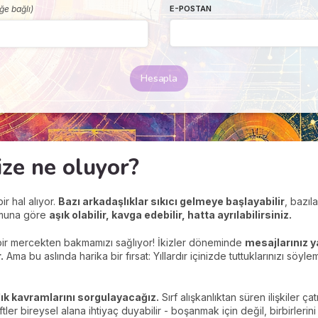
eğe bağlı)
E-POSTAN
Hesapla
mize ne oluyor?
r hal alıyor.
Bazı arkadaşlıklar sıkıcı gelmeye başlayabilir
, bazıl
muna göre
aşık olabilir, kavga edebilir, hatta ayrılabilirsiniz.
 bir mercekten bakmamızı sağlıyor! İkizler döneminde
mesajlarınız y
.
Ama bu aslında harika bir fırsat: Yıllardır içinizde tuttuklarınızı söy
lık kavramlarını sorgulayacağız.
Sırf alışkanlıktan süren ilişkiler ça
iftler bireysel alana ihtiyaç duyabilir - boşanmak için değil, birbirlerin