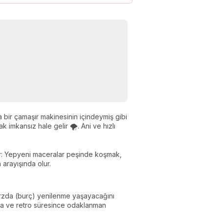
bir çamaşır makinesinin içindeymiş gibi
 imkansız hale gelir 🌪️. Ani ve hızlı
lur: Yepyeni maceralar peşinde koşmak,
 arayışında olur.
arzda (burç) yenilenme yaşayacağını
la ve retro süresince odaklanman