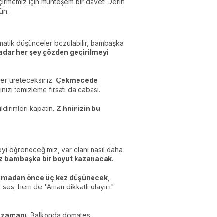
eçirmemiz için muhteşem bir davet! Derin
ün.
omatik düşünceler bozulabilir, bambaşka
adar her şey gözden geçirilmeyi
ler üreteceksiniz.
Çekmecede
ızı temizleme fırsatı da cabası.
dirimleri kapatın.
Zihninizin bu
i öğreneceğimiz, var olanı nasıl daha
iniz bambaşka bir boyut kazanacak.
apmadan önce üç kez düşünecek,
r ses, hem de "Aman dikkatli olayım"
 zamanı.
Balkonda domates