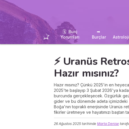
🗓 ️ Burç
➡ ️
Yorumları
Burçlar
Astroloj
⚡ Uranüs Retros
Hazır mısınız?
Hazır mısınız? Çünkü 2025'in en heyecan 
2025'te başlayıp 3 Şubat 2026'ya kadar
burcunda gerçekleşecek. Özgürlük geze
gider ve bu dönemde adeta içimizdeki asi r
Boğa'nın topraklı enerjisinde Uranüs ret
fikirler üretmeye ve hayatımızı baştan t
26 Ağustos 2025
tarihinde
Marta Denise
taraf