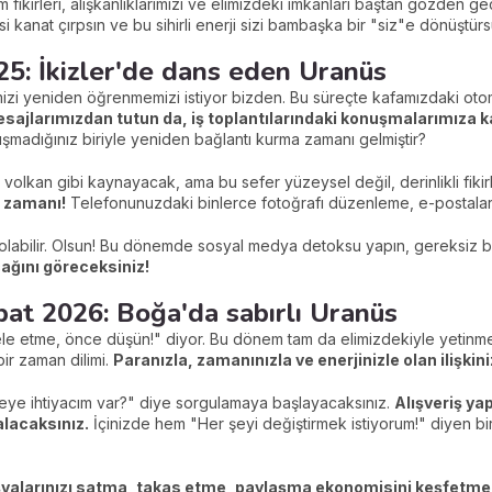
 fikirleri, alışkanlıklarımızı ve elimizdeki imkanları baştan gözden g
i kanat çırpsın ve bu sihirli enerji sizi bambaşka bir "siz"e dönüştürs
25: İkizler'de dans eden Uranüs
imizi yeniden öğrenmemizi istiyor bizden. Bu süreçte kafamızdaki ot
jlarımızdan tutun da, iş toplantılarındaki konuşmalarımıza k
onuşmadığınız biriyle yeniden bağlantı kurma zamanı gelmiştir?
 volkan gibi kaynayacak, ama bu sefer yüzeysel değil, derinlikli fikir
 zamanı!
Telefonunuzdaki binlerce fotoğrafı düzenleme, e-postaların
 olabilir. Olsun! Bu dönemde sosyal medya detoksu yapın, gereksiz bil
ağını göreceksiniz!
at 2026: Boğa'da sabırlı Uranüs
e etme, önce düşün!" diyor. Bu dönem tam da elimizdekiyle yetinmey
ir zaman dilimi.
Paranızla, zamanınızla ve enerjinizle olan ilişk
ye ihtiyacım var?" diye sorgulamaya başlayacaksınız.
Alışveriş y
lacaksınız.
İçinizde hem "Her şeyi değiştirmek istiyorum!" diyen bi
şyalarınızı satma, takas etme, paylaşma ekonomisini keşfetme