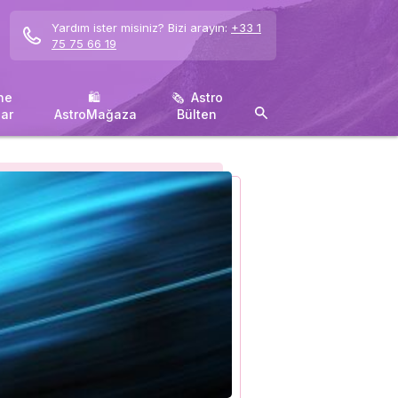
Yardım ister misiniz? Bizi arayın:
+33 1
75 75 66 19
ne
🛍 ️
🗞 ️ Astro
ar
AstroMağaza
Bülten