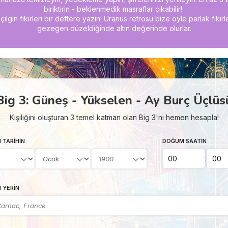
biriktirin - beklenmedik masraflar çıkabilir!
çılgın fikirleri bir deftere yazın! Uranüs retrosu bize öyle parlak fikir
gezegen düzeldiğinde altın değerinde olurlar.
Big 3: Güneş - Yükselen - Ay Burç Üçlüs
Kişiliğini oluşturan 3 temel katman olan Big 3'ni hemen hesapla!
 TARIHIN
DOĞUM SAATIN
:
 YERIN