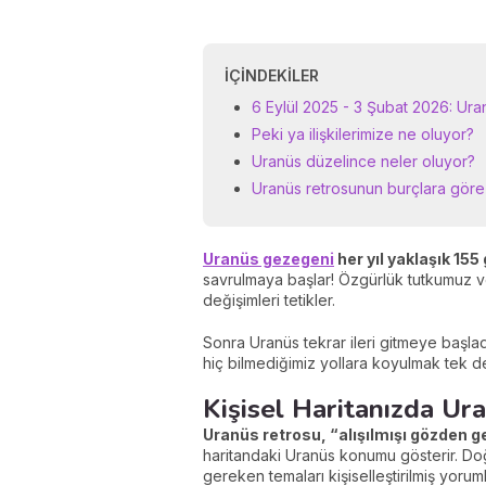
İÇINDEKILER
6 Eylül 2025 - 3 Şubat 2026: Ura
Peki ya ilişkilerimize ne oluyor?
Uranüs düzelince neler oluyor?
Uranüs retrosunun burçlara göre 
Uranüs gezegeni
her yıl yaklaşık 155
savrulmaya başlar! Özgürlük tutkumuz ve b
değişimleri tetikler.
Sonra Uranüs tekrar ileri gitmeye başla
hiç bilmediğimiz yollara koyulmak tek de
Kişisel Haritanızda Ur
Uranüs retrosu, “alışılmışı gözden ge
haritandaki Uranüs konumu gösterir. Do
gereken temaları kişiselleştirilmiş yorum