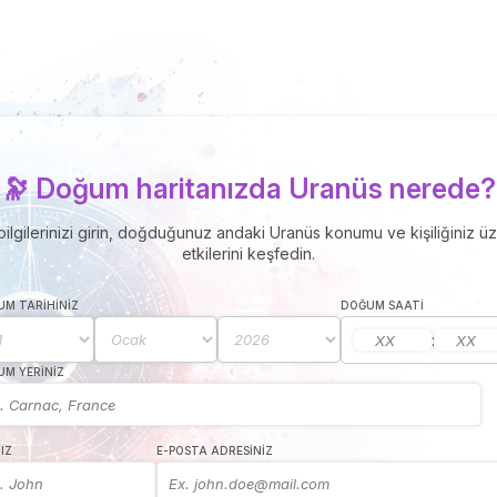
🔭 Doğum haritanızda Uranüs nerede?
lgilerinizi girin, doğduğunuz andaki Uranüs konumu ve kişiliğiniz ü
etkilerini keşfedin.
M TARIHINIZ
DOĞUM SAATI
:
M YERINIZ
IZ
E-POSTA ADRESINIZ