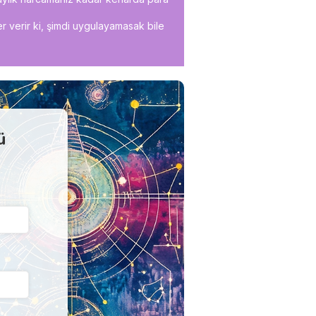
ler verir ki, şimdi uygulayamasak bile
ü