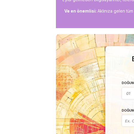
Ve en önemlisi:
Aklınıza gelen tüm 
DOĞUM
DOĞUM