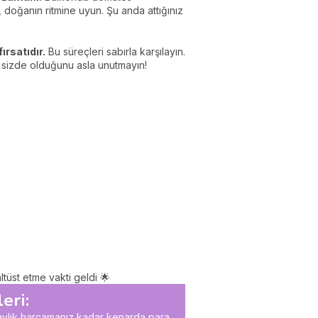
 doğanın ritmine uyun. Şu anda attığınız
rsatıdır.
Bu süreçleri sabırla karşılayın.
n sizde olduğunu asla unutmayın!
ltüst etme vakti geldi 🌟
eri:
3 aylık harcamanız kadar kenarda para