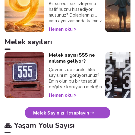
Bir süredir sizi izleyen o
hafif hüznü hissediyor
musunuz? Dolaplarınızı…
ama aynı zamanda kalbinizi
de ayıklamak için
Hemen oku
duyduğunuz o ani istek? 😌
İçiniz rahat olsun, vaktinden
Melek sayıları
önce nostaljik
olmuyorsunuz! Bir açıklaması
Melek sayısı 555 ne
var ve bu açıklama sayılarda
anlama geliyor?
yazılı. Ağustos 2026,
numerolojik döngünün son
Çevrenizde sürekli 555
sayısı olan 9'un ritminde
sayısını mı görüyorsunuz?
titreşiyor: büyük kapanışların
Emin olun bu bir tesadüf
ve güzel bırakışların sayısı.
değil ve koruyucu meleğiniz
Kısacası, kapanması
sizinle iletişim kurmaya
gerekeni kapatmak… ve
Hemen oku
çalışıyor. Yaşamınızda olumlu
yenilenmeye yer açmak için
yönde büyük değişimler
ideal ay. Rahatça yerleşin,
gerçekleşecek. Bu işaret
her şeyi anlatıyoruz. ✨
Melek Sayınızı Hesaplayın
ise size, sizi engelleyen tüm
negatif düşünceden
🙏 Yaşam Yolu Sayısı
kurtulmanız gerektiğini
hatırlatıyor. 555 sayısının