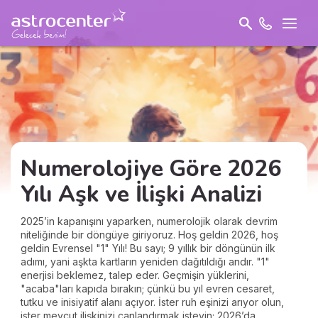
Numerolojiye Göre 2026
Yılı Aşk ve İlişki Analizi
2025’in kapanışını yaparken, numerolojik olarak devrim
niteliğinde bir döngüye giriyoruz. Hoş geldin 2026, hoş
geldin Evrensel "1" Yılı! Bu sayı; 9 yıllık bir döngünün ilk
adımı, yani aşkta kartların yeniden dağıtıldığı andır. "1"
enerjisi beklemez, talep eder. Geçmişin yüklerini,
"acaba"ları kapıda bırakın; çünkü bu yıl evren cesaret,
tutku ve inisiyatif alanı açıyor. İster ruh eşinizi arıyor olun,
ister mevcut ilişkinizi canlandırmak isteyin; 2026’da