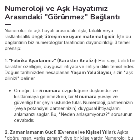
Numeroloji ve Aşk Hayatımız
Arasındaki "Görünmez" Bağlantı
Numeroloji ile aşk hayatı arasındaki ilişki, falcılık veya
rastlantısallık değil;
titreşim ve uyum matematiğidir.
İşte bu
bağlantının biz numerologlar tarafından dayandırıldığı 3 temel
prensip:
1. "Fabrika Ayarlarımız" (Karakter Analizi):
Her sayı, belirli bir
karakter özelliğini, duygusal ihtiyacı ve iletişim dilini temsil eder.
Doğum tarihinizden hesaplanan
Yaşam Yolu Sayısı
, sizin "aşk
dilinizi" belirler.
Örneğin; bir
5 numara
özgürlüğüne düşkündür ve
kısıtlanmaya gelemezken, bir
6 numara
yuvayı ve
güvenliği her şeyin üstünde tutar. Numeroloji, partnerinizin
(veya potansiyel partnerinizin) duygusal ihtiyaçlarını
anlamanızı sağlar. Bu, "Neden anlaşamıyoruz?" sorusunun
cevabıdır.
2. Zamanlamanın Gücü (Evrensel ve Kişisel Yıllar):
Aşkta
"doğru insan, yanlış zaman" diye bir klişe vardır. Numeroloji bu