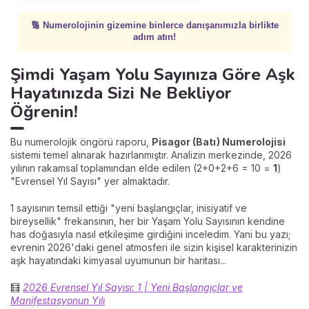
🔢 Numerolojinin gizemine binlerce danışanımızla birlikte
adım atın!
Şimdi Yaşam Yolu Sayınıza Göre Aşk
Hayatınızda Sizi Ne Bekliyor
Öğrenin!
Bu numerolojik öngörü raporu,
Pisagor (Batı) Numerolojisi
sistemi temel alınarak hazırlanmıştır. Analizin merkezinde, 2026
yılının rakamsal toplamından elde edilen (2+0+2+6 = 10 =
1
)
"Evrensel Yıl Sayısı" yer almaktadır.
1 sayısının temsil ettiği "yeni başlangıçlar, inisiyatif ve
bireysellik" frekansının, her bir Yaşam Yolu Sayısının kendine
has doğasıyla nasıl etkileşime girdiğini inceledim. Yani bu yazı;
evrenin 2026'daki genel atmosferi ile sizin kişisel karakterinizin
aşk hayatındaki kimyasal uyumunun bir haritası...
🧮
2026 Evrensel Yıl Sayısı: 1 | Yeni Başlangıçlar ve
Manifestasyonun Yılı