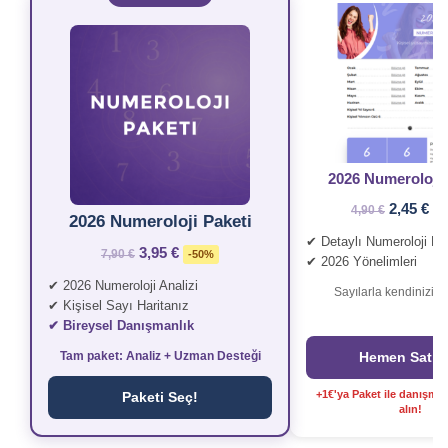
2026 Numeroloji 
2,45 €
4,90 €
-
2026 Numeroloji Paketi
✔ Detaylı Numeroloji Ra
3,95 €
7,90 €
-50%
✔ 2026 Yönelimleri
✔ 2026 Numeroloji Analizi
Sayılarla kendinizi k
✔ Kişisel Sayı Haritanız
✔ Bireysel Danışmanlık
Tam paket: Analiz + Uzman Desteği
Hemen Satın 
+1€'ya Paket ile danışman
Paketi Seç!
alın!