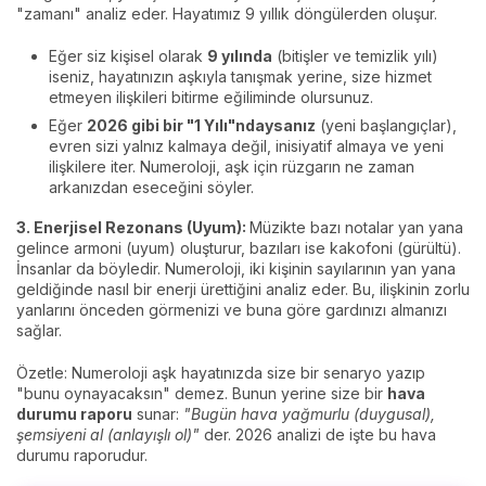
"zamanı" analiz eder. Hayatımız 9 yıllık döngülerden oluşur.
Eğer siz kişisel olarak
9 yılında
(bitişler ve temizlik yılı)
iseniz, hayatınızın aşkıyla tanışmak yerine, size hizmet
etmeyen ilişkileri bitirme eğiliminde olursunuz.
Eğer
2026 gibi bir "1 Yılı"ndaysanız
(yeni başlangıçlar),
evren sizi yalnız kalmaya değil, inisiyatif almaya ve yeni
ilişkilere iter. Numeroloji, aşk için rüzgarın ne zaman
arkanızdan eseceğini söyler.
3. Enerjisel Rezonans (Uyum):
Müzikte bazı notalar yan yana
gelince armoni (uyum) oluşturur, bazıları ise kakofoni (gürültü).
İnsanlar da böyledir. Numeroloji, iki kişinin sayılarının yan yana
geldiğinde nasıl bir enerji ürettiğini analiz eder. Bu, ilişkinin zorlu
yanlarını önceden görmenizi ve buna göre gardınızı almanızı
sağlar.
Özetle: Numeroloji aşk hayatınızda size bir senaryo yazıp
"bunu oynayacaksın" demez. Bunun yerine size bir
hava
durumu raporu
sunar:
"Bugün hava yağmurlu (duygusal),
şemsiyeni al (anlayışlı ol)"
der. 2026 analizi de işte bu hava
durumu raporudur.