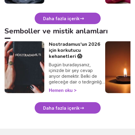
Daha fazla içerik
Semboller ve mistik anlamları
Nostradamus'un 2026
için korkutucu
kehanetleri 😱
Bugün buradaysanız,
içinizde bir şey cevap
arıyor demektir. Belki de
geleceğe dair o tedirginliği
hissediyorsunuz, 2026'da
Hemen oku
bizi neyin beklediğini
anlama ihtiyacı
duyuyorsunuz. Sizi çok iyi
Daha fazla içerik
anlıyorum. Hepimiz özellikle
bu belirsiz zamanlarda
tutunacak bir dal arıyoruz.
16. yüzyılın vizyoneri
Nostradamus, büyülemeye