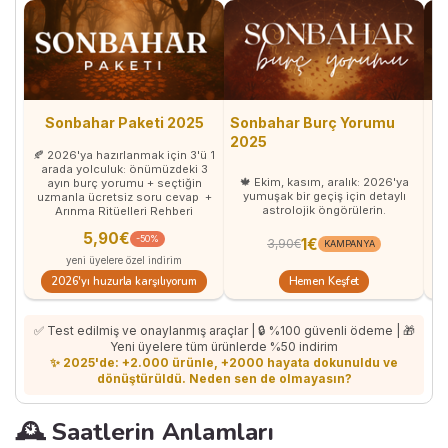
Sonbahar Paketi 2025
Sonbahar Burç Yorumu
So
2025
🍂 2026'ya hazırlanmak için 3'ü 1
arada yolculuk: önümüzdeki 3
🍁 Ekim, kasım, aralık: 2026'ya
ayın burç yorumu + seçtiğin
ka
yumuşak bir geçiş için detaylı
uzmanla ücretsiz soru cevap +
astrolojik öngörülerin.
Arınma Ritüelleri Rehberi
5,90€
-50%
1€
3,90€
KAMPANYA
yeni üyelere özel indirim
Hemen Keşfet
2026'yı huzurla karşılıyorum
✅ Test edilmiş ve onaylanmış araçlar | 🔒 %100 güvenli ödeme | 🎁
Yeni üyelere tüm ürünlerde %50 indirim
✨ 2025'de: +2.000 ürünle, +2000 hayata dokunuldu ve
dönüştürüldü. Neden sen de olmayasın?
🕰️ Saatlerin Anlamları