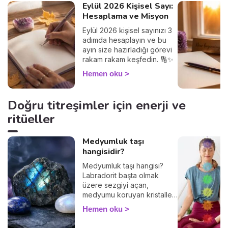
Eylül 2026 Kişisel Sayı:
anlamını keşfedin!
Hesaplama ve Misyon
Eylül 2026 kişisel sayınızı 3
adımda hesaplayın ve bu
ayın size hazırladığı görevi
rakam rakam keşfedin. 🔢✨
Hemen oku
Doğru titreşimler için enerji ve
ritüeller
Medyumluk taşı
hangisidir?
Medyumluk taşı hangisi?
Labradorit başta olmak
üzere sezgiyi açan,
medyumu koruyan kristalleri
ve nasıl kullanılacağını
Hemen oku
keşfedin.