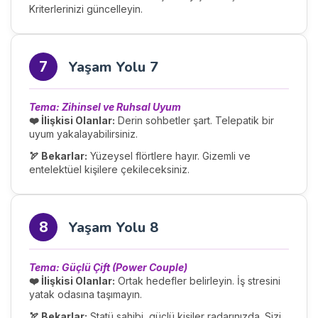
Kriterlerinizi güncelleyin.
Yaşam Yolu 7
7
Tema: Zihinsel ve Ruhsal Uyum
❤️ İlişkisi Olanlar:
Derin sohbetler şart. Telepatik bir
uyum yakalayabilirsiniz.
🏹 Bekarlar:
Yüzeysel flörtlere hayır. Gizemli ve
entelektüel kişilere çekileceksiniz.
Yaşam Yolu 8
8
Tema: Güçlü Çift (Power Couple)
❤️ İlişkisi Olanlar:
Ortak hedefler belirleyin. İş stresini
yatak odasına taşımayın.
🏹 Bekarlar:
Statü sahibi, güçlü kişiler radarınızda. Sizi