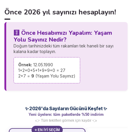
Önce 2026 yıl sayınızı hesaplayın!
🧮 Önce Hesabımızı Yapalım: Yaşam
Yolu Sayınız Nedir?
Doğum tarihinizdeki tüm rakamları tek haneli bir sayı
kalana kadar toplayın.
Örnek:
12.05.1990
1+2+0+5+1+9+9+0 = 27
2+7 =
9
(Yaşam Yolu Sayınız)
✨ 2026'da Sayıların Gücünü Keşfet ✨
Yeni üyelere: tüm paketlerde %50 indirim
👉 Tüm teklifleri görmek için kaydır 👈
⭐ EN İYİ SEÇİM