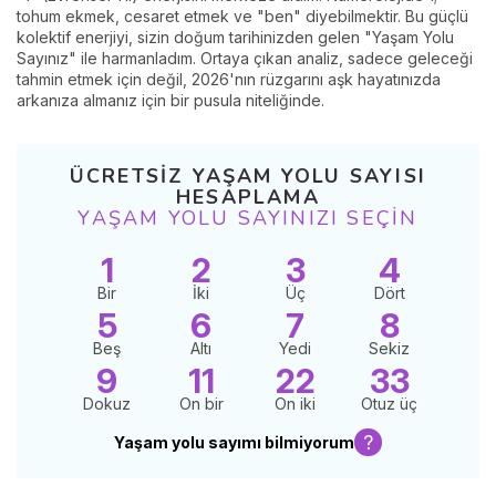
tohum ekmek, cesaret etmek ve "ben" diyebilmektir. Bu güçlü
kolektif enerjiyi, sizin doğum tarihinizden gelen "Yaşam Yolu
Sayınız" ile harmanladım. Ortaya çıkan analiz, sadece geleceği
tahmin etmek için değil, 2026'nın rüzgarını aşk hayatınızda
arkanıza almanız için bir pusula niteliğinde.
ÜCRETSIZ YAŞAM YOLU SAYISI
HESAPLAMA
YAŞAM YOLU SAYINIZI SEÇIN
1
2
3
4
Bir
İki
Üç
Dört
5
6
7
8
Beş
Altı
Yedi
Sekiz
9
11
22
33
Dokuz
On bir
On iki
Otuz üç
?
Yaşam yolu sayımı bilmiyorum