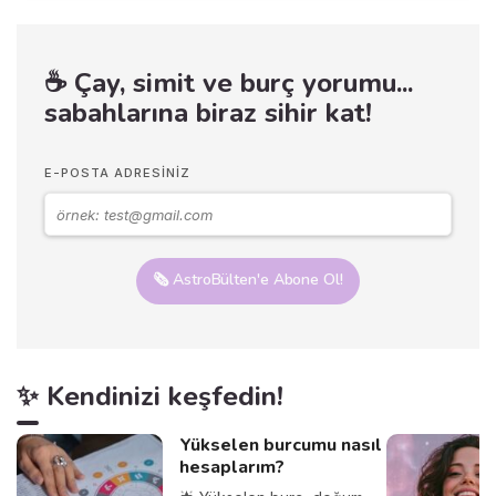
☕ Çay, simit ve burç yorumu...
sabahlarına biraz sihir kat!
E-POSTA ADRESINIZ
🗞️ AstroBülten'e Abone Ol!
✨ Kendinizi keşfedin!
Yükselen burcumu nasıl
hesaplarım?