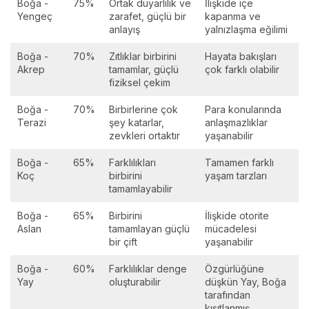
Boğa -
75%
Ortak duyarlılık ve
İlişkide içe
Yengeç
zarafet, güçlü bir
kapanma ve
anlayış
yalnızlaşma eğilimi
Boğa -
70%
Zıtlıklar birbirini
Hayata bakışları
Akrep
tamamlar, güçlü
çok farklı olabilir
fiziksel çekim
Boğa -
70%
Birbirlerine çok
Para konularında
Terazi
şey katarlar,
anlaşmazlıklar
zevkleri ortaktır
yaşanabilir
Boğa -
65%
Farklılıkları
Tamamen farklı
Koç
birbirini
yaşam tarzları
tamamlayabilir
Boğa -
65%
Birbirini
İlişkide otorite
Aslan
tamamlayan güçlü
mücadelesi
bir çift
yaşanabilir
Boğa -
60%
Farklılıklar denge
Özgürlüğüne
Yay
oluşturabilir
düşkün Yay, Boğa
tarafından
kısıtlanmış