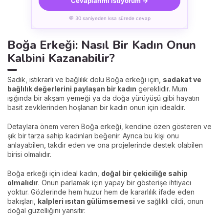
Cevaplarımı istiyorum →
💬 30 saniyeden kısa sürede cevap
Boğa Erkeği: Nasıl Bir Kadın Onun
Kalbini Kazanabilir?
Sadık, istikrarlı ve bağlılık dolu Boğa erkeği için,
sadakat ve
bağlılık değerlerini paylaşan bir kadın
gereklidir. Mum
ışığında bir akşam yemeği ya da doğa yürüyüşü gibi hayatın
basit zevklerinden hoşlanan bir kadın onun için idealdir.
Detaylara önem veren Boğa erkeği, kendine özen gösteren ve
şık bir tarza sahip kadınları beğenir. Ayrıca bu kişi onu
anlayabilen, takdir eden ve ona projelerinde destek olabilen
birisi olmalıdır.
Boğa erkeği için ideal kadın,
doğal bir çekiciliğe sahip
olmalıdır
. Onun parlamak için yapay bir gösterişe ihtiyacı
yoktur. Gözlerinde hem huzur hem de kararlılık ifade eden
bakışları,
kalpleri ısıtan gülümsemesi
ve sağlıklı cildi, onun
doğal güzelliğini yansıtır.