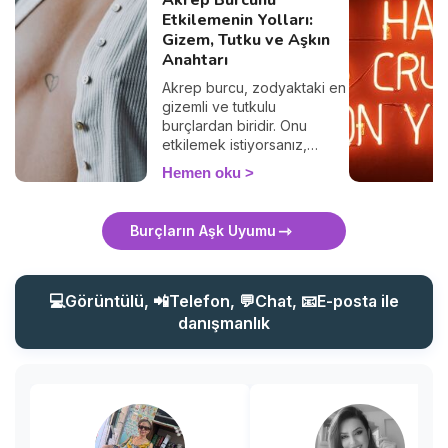
Etkilemenin Yolları:
Gizem, Tutku ve Aşkın
Anahtarı
Akrep burcu, zodyaktaki en
gizemli ve tutkulu
burçlardan biridir. Onu
etkilemek istiyorsanız,
sıradan yaklaşımlardan uzak
Hemen oku
durmalısınız. Akrep, derin
duygulara sahip, zeki ve
gizemli kişilere çekilir. Peki,
Burçların Aşk Uyumu
bir Akrep burcunu nasıl
etkileyebilirsiniz? Onun
ilgisini çekmek ve kalbini
kazanmak için bilmeniz
💻Görüntülü, 📲Telefon, 💬Chat, 📧E-posta ile
gereken tüm sırları bu
danışmanlık
yazıda bulacaksınız. Hazır
mısınız?