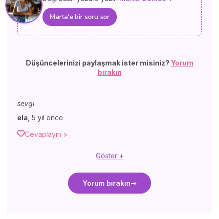
Marta'e bir soru sor
Düşüncelerinizi paylaşmak ister misiniz?
Yorum
bırakın
sevgi
ela
,
5 yıl önce
Cevaplayın >
Göster +
Yorum bırakın