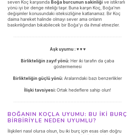
seven Koç karşısında
Boğa burcunun sakinliği
ve istikrarlı
yönü iyi bir denge niteliği taşır. Buna karşın Koç, Boğa’nın
değişimler konusundaki isteksizliğine katlanamaz. Bir Koç
daima hareket halinde olmayı sever ama onların
baskınlığından bıkabilecek bir Boğa’yı da ihmal etmezler.
Aşk uyumu :
♥ ♥ ♥
Birlikteliğin zayıf yönü:
Her iki tarafın da çaba
göstermemesi
Birlikteliğin güçlü yönü:
Aralarındaki bazı benzerlikler
İlişki tavsiyesi:
Ortak hedeflere sahip olun!
BOĞANIN KOÇLA UYUMU: BU IKI BURÇ
BIRBIRIYLE NEDEN UYUMLU?
İlişkileri nasıl olursa olsun, bu iki burç için esas olan doğru