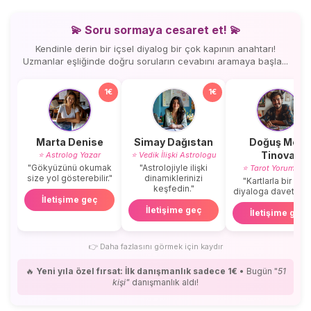
💫 Soru sormaya cesaret et! 💫
Kendinle derin bir içsel diyalog bir çok kapının anahtarı!
Uzmanlar eşliğinde doğru soruların cevabını aramaya başla...
1€
1€
Marta Denise
Simay Dağıstan
Doğuş Mert
Tinova
⭐ Astrolog Yazar
⭐ Vedik İlişki Astrologu
"Gökyüzünü okumak
"Astrolojiyle ilişki
⭐ Tarot Yorumcus
size yol gösterebilir."
dinamiklerinizi
"Kartlarla bir içse
keşfedin."
diyaloga davetlisini
İletişime geç
İletişime geç
İletişime geç
👉
Daha fazlasını görmek için kaydır
🔥
Yeni yıla özel fırsat: İlk danışmanlık sadece 1€
• Bugün "
51
kişi"
danışmanlık aldı!