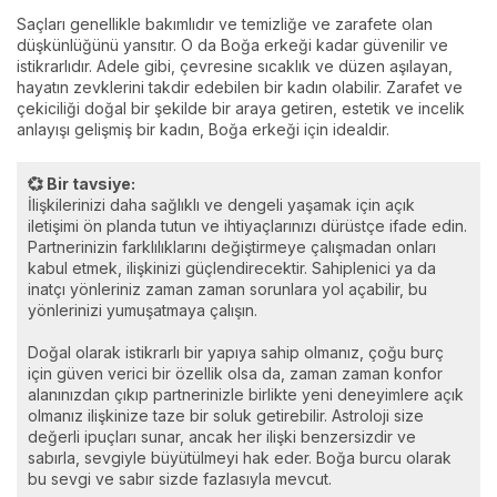
Saçları genellikle bakımlıdır ve temizliğe ve zarafete olan
düşkünlüğünü yansıtır. O da Boğa erkeği kadar güvenilir ve
istikrarlıdır. Adele gibi, çevresine sıcaklık ve düzen aşılayan,
hayatın zevklerini takdir edebilen bir kadın olabilir. Zarafet ve
çekiciliği doğal bir şekilde bir araya getiren, estetik ve incelik
anlayışı gelişmiş bir kadın, Boğa erkeği için idealdir.
💞 Bir tavsiye:
İlişkilerinizi daha sağlıklı ve dengeli yaşamak için açık
iletişimi ön planda tutun ve ihtiyaçlarınızı dürüstçe ifade edin.
Partnerinizin farklılıklarını değiştirmeye çalışmadan onları
kabul etmek, ilişkinizi güçlendirecektir. Sahiplenici ya da
inatçı yönleriniz zaman zaman sorunlara yol açabilir, bu
yönlerinizi yumuşatmaya çalışın.
Doğal olarak istikrarlı bir yapıya sahip olmanız, çoğu burç
için güven verici bir özellik olsa da, zaman zaman konfor
alanınızdan çıkıp partnerinizle birlikte yeni deneyimlere açık
olmanız ilişkinize taze bir soluk getirebilir. Astroloji size
değerli ipuçları sunar, ancak her ilişki benzersizdir ve
sabırla, sevgiyle büyütülmeyi hak eder. Boğa burcu olarak
bu sevgi ve sabır sizde fazlasıyla mevcut.