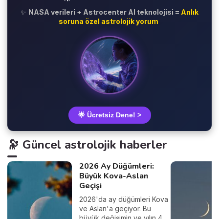
✨
NASA verileri + Astrocenter AI teknolojisi =
Anlık
soruna özel astrolojik yorum
🌟 Ücretsiz Dene! >
🔭 Güncel astrolojik haberler
2026 Ay Düğümleri:
Büyük Kova-Aslan
Geçişi
2026'da ay düğümleri Kova
ve Aslan'a geçiyor. Bu
büyük değişimin ve yılın 4