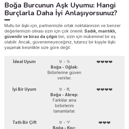
Boğa Burcunun Aşk Uyumu: Hangi
Burçlarla Daha İyi Anlaşıyorsunuz?
Mutlu bir ilişki için, partnerinizle ortak noktalarınızın ve benzer
değerlerinizin olması sizin için çok önemli.
Sadık, mantıklı,
güvenilir ve biraz da çılgın
biri, sizin için mükemmel bir eş
olabilir. Ancak, güvenemeyeceğiniz, tutarsız bir kişiyle ilişki
yaşamak kesinlikle size göre değil.
İdeal Uyum
♉ - ♑
❤️❤️❤️❤️
Boğa - Oğlak:
Birbirlerine güven
verirler.
İyi Bir Uyum
♉ - ♏
❤️❤️❤️❤️
Boğa - Akrep:
Farklılar ama
birbirlerini
tamamlarlar.
Tatlı Bir Çift
♉ - ♈
❤️❤️❤️
Boğa - Koç: