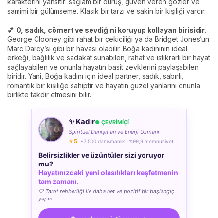
karakterini yansıtır: sağlam bir duruş, güven veren gözler ve
samimi bir gülümseme. Klasik bir tarzı ve sakin bir kişiliği vardır.
💕
O, sadık, cömert ve sevdiğini koruyup kollayan birisidir.
George Clooney gibi rahat bir çekiciliği ya da Bridget Jones’un
Marc Darcy’si gibi bir havası olabilir. Boğa kadınının ideal
erkeği, bağlılık ve sadakat sunabilen, rahat ve istikrarlı bir hayat
sağlayabilen ve onunla hayatın basit zevklerini paylaşabilen
biridir. Yani, Boğa kadını için ideal partner, sadık, sabırlı,
romantik bir kişiliğe sahiptir ve hayatın güzel yanlarını onunla
birlikte takdir etmesini bilir.
✨ Kadir
● ÇEVRÍMÍÇÍ
Spiritüel Danışman ve Enerji Uzmanı
⭐ 5
· +7.500 danışmanlık · %99,9 memnuniyet
Belirsizlikler ve üzüntüler sizi yoruyor
mu?
Hayatınızdaki yeni olasılıkları keşfetmenin
tam zamanı.
🤍 Tarot rehberliği ile daha net ve pozitif bir başlangıç
yapın.