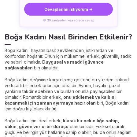
Cevaplarımı istiyorum →
💬 30 saniyeden kısa sürede cevap
Boğa Kadını Nasıl Birinden Etkilenir?
Boğa kadını, hayatın basit zevklerinden, istikrardan ve
konfordan hoşlanır. Onun için mükemmel erkek, güvenilir, sadık
ve sabırlı olmalıdır.
Duygusal ve maddi güvence
sağlayabilen
biri olmalıdır.
Boğa kadını değişime karşı direnç gösterir, bu yüzden istikrarlı
ve tutarlı bir erkek onun için idealdir. Ayrıca, hayatın güzel
yanlarını takdir edebilen ve bunları onunla paylaşabilen biri
olmalıdır. Romantik bir erkek,
onu etkilemek ve kalbini
kazanmak için zaman ayırmaya hazır olan
biri, Boğa kadını
için doğru kişi olacaktır 💓.
Boğa kadını için ideal erkek,
klasik bir çekiciliğe sahip,
sakin, güven verici bir duruşu
olan birisidir. Fiziksel olarak,
güçlü ve belirgin yüz hatlarına sahip olabilir, bu da onun sağlam