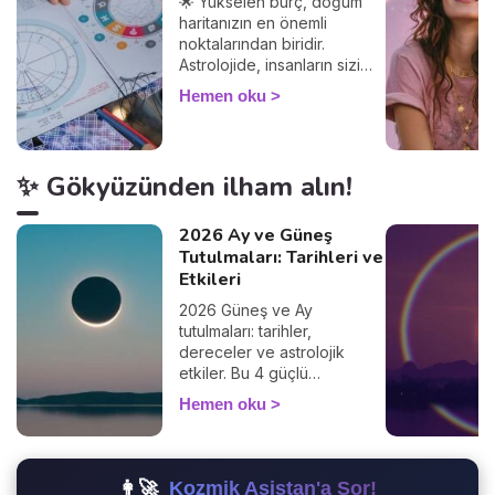
🌟 Yükselen burç, doğum
haritanızın en önemli
noktalarından biridir.
Astrolojide, insanların sizi
nasıl gördüğünü ve
Hemen oku
diğerleriyle olan
etkileşimlerinizi belirler.
Yükselen burcunuzu
öğrenerek, Güneş burcunuz
✨ Gökyüzünden ilham alın!
ve ilişkileriniz üzerindeki
etkilerini keşfedin. Peki
yükselen burç hesaplama
2026 Ay ve Güneş
nasıl yapılır? Çok basit! Tek
Tutulmaları: Tarihleri ve
ihtiyacınız olan doğum
Etkileri
saatiniz ve doğduğunuz yer.
2026 Güneş ve Ay
%100 güvenilir bir sonuç
tutulmaları: tarihler,
alacağınızdan emin
dereceler ve astrolojik
olabilirsiniz 🙏.
etkiler. Bu 4 güçlü
fenomenin hayatınızı nasıl
Hemen oku
etkilediğini keşfedin.
👩‍🚀
Kozmik Asistan'a Sor!