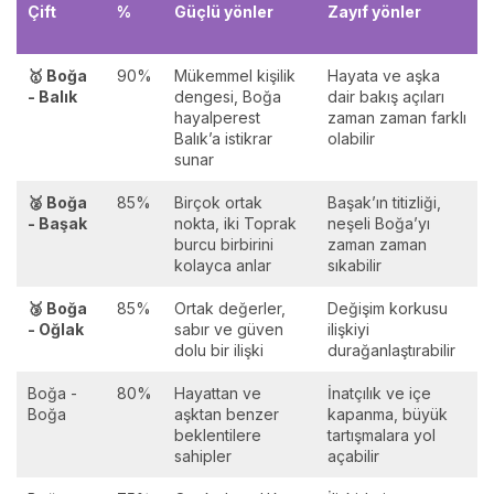
Çift
%
Güçlü yönler
Zayıf yönler
🥇 Boğa
90%
Mükemmel kişilik
Hayata ve aşka
- Balık
dengesi, Boğa
dair bakış açıları
hayalperest
zaman zaman farklı
Balık’a istikrar
olabilir
sunar
🥈 Boğa
85%
Birçok ortak
Başak’ın titizliği,
- Başak
nokta, iki Toprak
neşeli Boğa’yı
burcu birbirini
zaman zaman
kolayca anlar
sıkabilir
🥉 Boğa
85%
Ortak değerler,
Değişim korkusu
- Oğlak
sabır ve güven
ilişkiyi
dolu bir ilişki
durağanlaştırabilir
Boğa -
80%
Hayattan ve
İnatçılık ve içe
Boğa
aşktan benzer
kapanma, büyük
beklentilere
tartışmalara yol
sahipler
açabilir