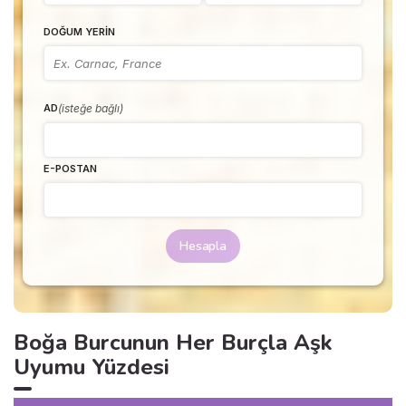
DOĞUM YERIN
(isteğe bağlı)
AD
E-POSTAN
Hesapla
Boğa Burcunun Her Burçla Aşk
Uyumu Yüzdesi