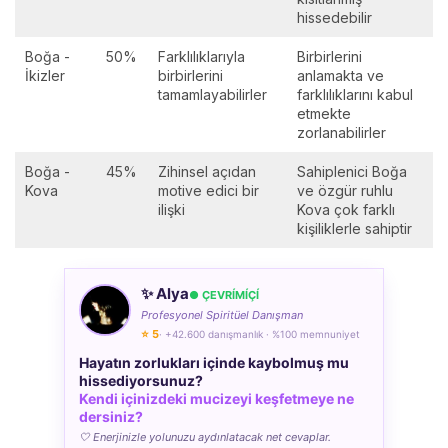
hissedebilir
Boğa -
50%
Farklılıklarıyla
Birbirlerini
İkizler
birbirlerini
anlamakta ve
tamamlayabilirler
farklılıklarını kabul
etmekte
zorlanabilirler
Boğa -
45%
Zihinsel açıdan
Sahiplenici Boğa
Kova
motive edici bir
ve özgür ruhlu
ilişki
Kova çok farklı
kişiliklerle sahiptir
✨ Alya
● ÇEVRÍMÍÇÍ
Profesyonel Spiritüel Danışman
⭐ 5
· +42.600 danışmanlık · %100 memnuniyet
Hayatın zorlukları içinde kaybolmuş mu
hissediyorsunuz?
Kendi içinizdeki mucizeyi keşfetmeye ne
dersiniz?
🤍 Enerjinizle yolunuzu aydınlatacak net cevaplar.