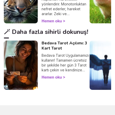
yönlendirir. Monotonluktan
nefret ederler, hareket
ararlar. Zeki ve
karizmatiktirler.
Hemen oku
🪄 Daha fazla sihirli dokunuş!
Bedava Tarot Açılımı: 3
Kart Tarot
Bedava Tarot Uygulamamızı
kullanın! Tamamen ücretsiz
bir şekilde her gün 3 Tarot
kartı çekin ve kendinize
ayıracağınız birkaç
Hemen oku
dakikayla içsel
diyaloğunuzu güçlendirin.
Tarot, geleceği bildirmez,
şu an içinde bulunduğunuz
durumu anlamak,
duygularınızı keşfetmek ve
farkındalığınızı artırmak için
kullanılır. Haydi başlayalım!