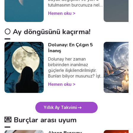
tutulmasının burcunuza neler
getireceğini keşfedin.
Hemen oku
🌕 Ay döngüsünü kaçırma!
Dolunay: En Çılgın 5
İnanış
Dolunay her zaman
birbirinden inanılmaz
güçlerle ilişkilendirilmiştir.
Bunları biliyor musunuz? İşte
5 popüler inanış.
Hemen oku
Yıllık Ay Takvimi
💌 Burçlar arası uyum
Akrep Burcunu