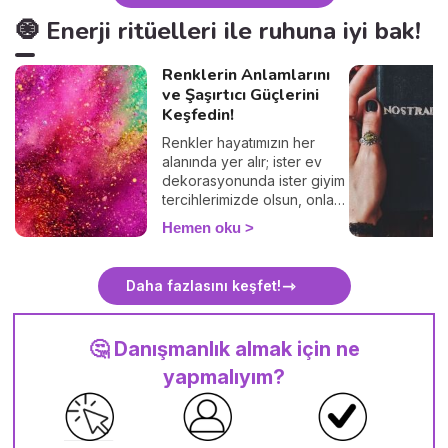
duygularınızı keşfetmek ve
🧿 Enerji ritüelleri ile ruhuna iyi bak!
farkındalığınızı artırmak için
kullanılır. Haydi başlayalım!
Renklerin Anlamlarını
ve Şaşırtıcı Güçlerini
Keşfedin!
Renkler hayatımızın her
alanında yer alır; ister ev
dekorasyonunda ister giyim
tercihlerimizde olsun, onları
her gün kullanırız. Ancak
Hemen oku
çoğu kişi bilmez ki, her renk
belirli bir sembolik anlama
sahiptir. Bu anlamları doğru
Daha fazlasını keşfet!
kullanarak aşkı, şansı ve
uyumu hayatınıza
çekebilirsiniz... Hangi rengin
🤔 Danışmanlık almak için ne
ne anlama geldiğini hemen
keşfedin!
yapmalıyım?