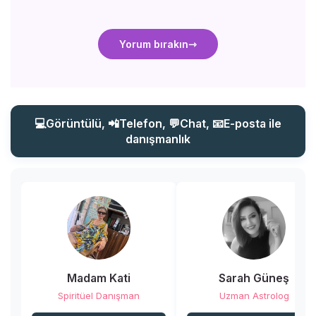
Yorum bırakın
💻Görüntülü, 📲Telefon, 💬Chat, 📧E-posta ile
danışmanlık
Madam Kati
Sarah Güneş
Spiritüel Danışman
Uzman Astrolog