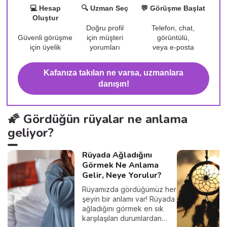
💻 Hesap
🔍 Uzman Seç
💬 Görüşme Başlat
Oluştur
Doğru profil
Telefon, chat,
Güvenli görüşme
için müşteri
görüntülü,
için üyelik
yorumları
veya e-posta
Kafanıza takılan ne varsa, uzmanlara
danışın!
🌠 Gördüğün rüyalar ne anlama
geliyor?
Rüyada Ağladığını
Görmek Ne Anlama
Gelir, Neye Yorulur?
Rüyamızda gördüğümüz her
şeyin bir anlamı var! Rüyada
ağladığını görmek en sık
karşılaşılan durumlardan