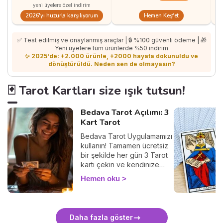
yeni üyelere özel indirim
Hemen Keşfet
2026'yı huzurla karşılıyorum
✅ Test edilmiş ve onaylanmış araçlar | 🔒 %100 güvenli ödeme | 🎁
Yeni üyelere tüm ürünlerde %50 indirim
✨ 2025'de: +2.000 ürünle, +2000 hayata dokunuldu ve
dönüştürüldü. Neden sen de olmayasın?
🃏 Tarot Kartları size ışık tutsun!
Bedava Tarot Açılımı: 3
Kart Tarot
Bedava Tarot Uygulamamızı
kullanın! Tamamen ücretsiz
bir şekilde her gün 3 Tarot
kartı çekin ve kendinize
ayıracağınız birkaç
Hemen oku
dakikayla içsel
diyaloğunuzu güçlendirin.
Tarot, geleceği bildirmez,
şu an içinde bulunduğunuz
Daha fazla göster
durumu anlamak,