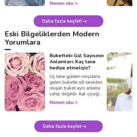
biridir. Peki rüyada ağlamak
Hemen oku
ne anlama gelir?
Daha fazla keşfet!
Eski Bilgeliklerden Modern
Yorumlara
Buketteki Gül Sayısının
Anlamları: Kaç tane
hediye etmeliyiz?
Üç tane gülden meydana
gelen buketle elli taneden
oluşan buket aynı anlama
sahip değildir. Aşk çiçeği
olarak kabul edilen gül içten
Hemen oku
özürleri ifade edebileceği
gibi evlilik teklifi etmek için
de kullanılır. Her şey tercih
ettiğiniz sayıya bağlıdır!
Daha fazla keşfet
Sevdiğiniz kişiye incelikli bir
mesaj göndermek