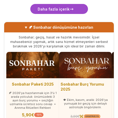
Daha fazla içerik
🍂 Sonbahar dönüşümüne hazırlan
Sonbahar; geçiş, hasat ve hazırlık mevsimidir. İçsel
muhasebenizi yapmak, artık sana hizmet etmeyenleri serbest
bırakmak ve 2026'yı karşılamak için ideal bir zaman dilimi.
Sonbahar Paketi 2025
Sonbahar Burç Yorumu
So
2025
🍂 2026'ya hazırlanmak için 3'ü 1
arada yolculuk: önümüzdeki 3
🍁 Ekim, kasım, aralık: 2026'ya
ayın burç yorumu + seçtiğin
ka
yumuşak bir geçiş için detaylı
uzmanla ücretsiz soru cevap +
astrolojik öngörülerin.
Arınma Ritüelleri Rehberi
5,90€
-50%
1€
3,90€
KAMPANYA