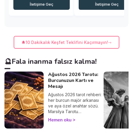
İletişime Geç
İletişime Geç
🔔10 Dakikalık Keşfet Teklifini Kaçırmayın!
🔮Fala inanma falsız kalma!
Ağustos 2026 Tarotu:
Burcunuzun Kartı ve
Mesajı
Ağustos 2026 tarot rehberi:
her burcun majör arkanası
ve aya özel anahtar sözü.
Marsilya Tarotu
geleneğinde kişisel kartınızı
Hemen oku
bir tarotçuyla okuyun.