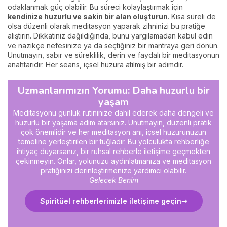
odaklanmak güç olabilir. Bu süreci kolaylaştırmak için
kendinize huzurlu ve sakin bir alan oluşturun
. Kısa süreli de
olsa düzenli olarak meditasyon yaparak zihninizi bu pratiğe
alıştırın. Dikkatiniz dağıldığında, bunu yargılamadan kabul edin
ve nazikçe nefesinize ya da seçtiğiniz bir mantraya geri dönün.
Unutmayın, sabır ve süreklilik, derin ve faydalı bir meditasyonun
anahtarıdır. Her seans, içsel huzura atılmış bir adımdır.
Uzmanlarımızın Yorumu: Daha huzurlu bir
yaşam
Meditasyonu günlük rutininize dahil ederek daha dengeli ve
huzurlu bir yaşama adım atarsınız. Unutmayın, düzenli pratik
çok önemlidir ve her meditasyon anı, içsel huzurunuzun
temeline yerleştirilen bir tuğladır. Bu yolculukta rehberliğe
ihtiyaç duyarsanız, bir ruhsal rehberle iletişime geçmekten
çekinmeyin. Onlar, yolunuzu aydınlatmanıza ve meditasyon
pratiğinizi derinleştirmenize yardımcı olabilir.
Gelecek Benim
Spiritüel rehberlerimizle iletişime geçin