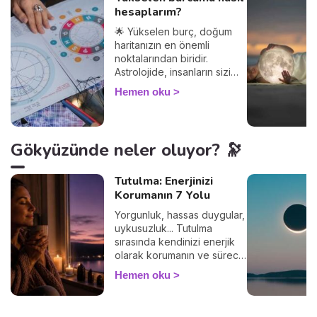
hesaplarım?
🌟 Yükselen burç, doğum
haritanızın en önemli
noktalarından biridir.
Astrolojide, insanların sizi
nasıl gördüğünü ve
Hemen oku
diğerleriyle olan
etkileşimlerinizi belirler.
Yükselen burcunuzu
öğrenerek, Güneş burcunuz
Gökyüzünde neler oluyor? 🔭
ve ilişkileriniz üzerindeki
etkilerini keşfedin. Peki
yükselen burç hesaplama
Tutulma: Enerjinizi
nasıl yapılır? Çok basit! Tek
Korumanın 7 Yolu
ihtiyacınız olan doğum
Yorgunluk, hassas duygular,
saatiniz ve doğduğunuz yer.
uykusuzluk... Tutulma
%100 güvenilir bir sonuç
sırasında kendinizi enerjik
alacağınızdan emin
olarak korumanın ve süreci
olabilirsiniz 🙏.
sakin geçirmenin 7 basit
Hemen oku
yolunu keşfedin. 🛡️🌒