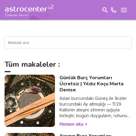
Tüm makaleler :
Günlük Burç Yorumları
Ücretsiz | Yıldız Koçu Marta
Denise
Aslan burcundaki Güneş ile İkizler
burcundaki Ay altmışlığı — 11:29
Kalbinin ateşini zihninin ışığıyla
birleştir; bugün duyguların, ruhunun
cesurca konuştuğu bir rehbere
Hemen oku
dönüşsün.