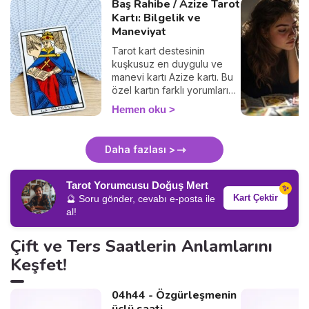
Baş Rahibe / Azize Tarot
Kartı: Bilgelik ve
Maneviyat
Tarot kart destesinin
kuşkusuz en duygulu ve
manevi kartı Azize kartı. Bu
özel kartın farklı yorumlarını
keşfetmeye hazır olun.
Hemen oku
Daha fazlası >
Tarot Yorumcusu Doğuş Mert
✨
Kart Çektir
🔮 Soru gönder, cevabı e-posta ile
al!
Çift ve Ters Saatlerin Anlamlarını
Keşfet!
04h44 - Özgürleşmenin
üçlü saati