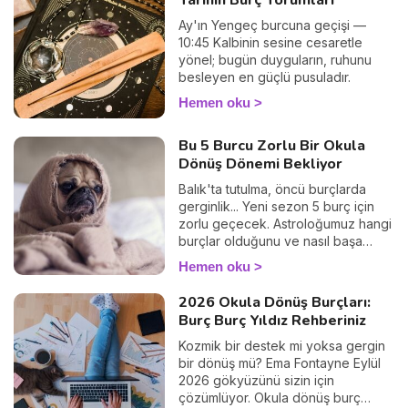
Yarının Burç Yorumları
Ay'ın Yengeç burcuna geçişi —
10:45 Kalbinin sesine cesaretle
yönel; bugün duyguların, ruhunu
besleyen en güçlü pusuladır.
Hemen oku
Bu 5 Burcu Zorlu Bir Okula
Dönüş Dönemi Bekliyor
Balık'ta tutulma, öncü burçlarda
gerginlik... Yeni sezon 5 burç için
zorlu geçecek. Astroloğumuz hangi
burçlar olduğunu ve nasıl başa
çıkılacağını anlatıyor.
Hemen oku
2026 Okula Dönüş Burçları:
Burç Burç Yıldız Rehberiniz
Kozmik bir destek mi yoksa gergin
bir dönüş mü? Ema Fontayne Eylül
2026 gökyüzünü sizin için
çözümlüyor. Okula dönüş burç