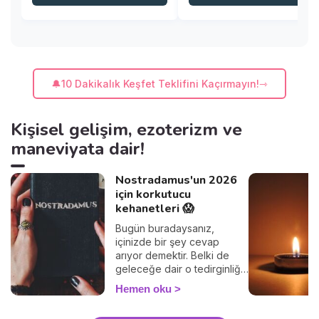
🔔10 Dakikalık Keşfet Teklifini Kaçırmayın!
Kişisel gelişim, ezoterizm ve
maneviyata dair!
Nostradamus'un 2026
için korkutucu
kehanetleri 😱
Bugün buradaysanız,
içinizde bir şey cevap
arıyor demektir. Belki de
geleceğe dair o tedirginliği
hissediyorsunuz, 2026'da
Hemen oku
bizi neyin beklediğini
anlama ihtiyacı