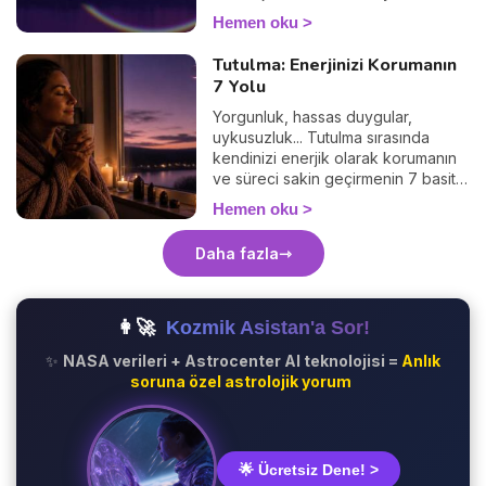
keşfedin.
Hemen oku
Tutulma: Enerjinizi Korumanın
7 Yolu
Yorgunluk, hassas duygular,
uykusuzluk... Tutulma sırasında
kendinizi enerjik olarak korumanın
ve süreci sakin geçirmenin 7 basit
yolunu keşfedin. 🛡️🌒
Hemen oku
Daha fazla
👩‍🚀
Kozmik Asistan'a Sor!
✨
NASA verileri + Astrocenter AI teknolojisi =
Anlık
soruna özel astrolojik yorum
🌟 Ücretsiz Dene! >