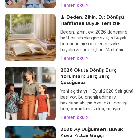
yorumlarınızı hemen keşfedin!
Hemen oku
🧹 Beden, Zihin, Ev: Dönüşü
Hafifleten Büyük Temizlik
Beden, zihin, ev: 2026 dönemine
hafif bir zihinle girmek için Başak
burcunun metodik enerjisiyle
hayatınızı sadeleştirin. Marta'nın
rehberi.
Hemen oku
2026 Okula Dönüş Burç
Yorumları: Burç Burç
Çocuğunuz
Yeni eğitim yılı 1 Eylül 2026 Salı günü
başlıyor. Bu önemli adıma iyi
hazırlanmak için özel okul dönüşü
burç yorumlarımızı kaçırmayın!
Hemen oku
2026 Ay Düğümleri: Büyük
Kova-Aslan Geçişi