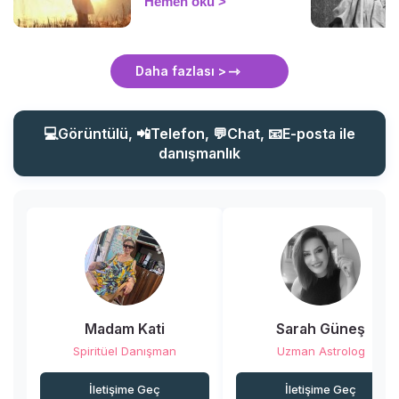
Hemen oku
seslenmeyi bilirsek
yardımımıza koşmaya her
zaman hazırdır. İşte
koruyucu meleğinizle
Daha fazlası >
iletişim kurmanın püf
noktaları!
💻Görüntülü, 📲Telefon, 💬Chat, 📧E-posta ile
danışmanlık
Madam Kati
Sarah Güneş
Spiritüel Danışman
Uzman Astrolog
İletişime Geç
İletişime Geç