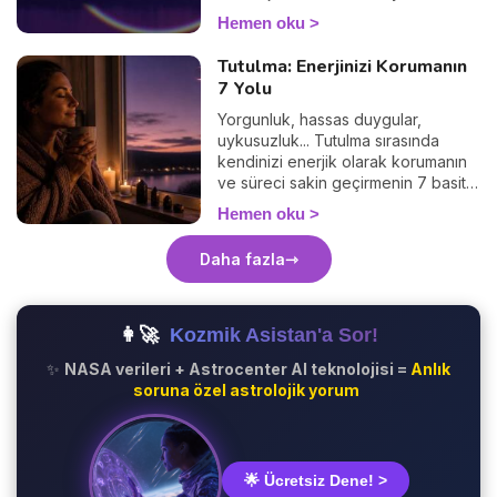
keşfedin.
Hemen oku
Tutulma: Enerjinizi Korumanın
7 Yolu
Yorgunluk, hassas duygular,
uykusuzluk... Tutulma sırasında
kendinizi enerjik olarak korumanın
ve süreci sakin geçirmenin 7 basit
yolunu keşfedin. 🛡️🌒
Hemen oku
Daha fazla
👩‍🚀
Kozmik Asistan'a Sor!
✨
NASA verileri + Astrocenter AI teknolojisi =
Anlık
soruna özel astrolojik yorum
🌟 Ücretsiz Dene! >