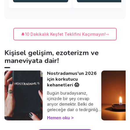
🔔10 Dakikalık Keşfet Teklifini Kaçırmayın!
Kişisel gelişim, ezoterizm ve
maneviyata dair!
Nostradamus'un 2026
için korkutucu
kehanetleri 😱
Bugün buradaysanız,
içinizde bir şey cevap
arıyor demektir. Belki de
geleceğe dair o tedirginliği
hissediyorsunuz, 2026'da
Hemen oku
bizi neyin beklediğini
anlama ihtiyacı