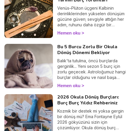
Yarının Burç Yorumları
Venüs–Plüton üçgeni Kalbinin
derinliklerinden yükselen dönüşüm
gücüne güven; sevgiyle attığın her
adım, ruhunu daha özgür bir
hakikate taşır.
Hemen oku
Bu 5 Burcu Zorlu Bir Okula
Dönüş Dönemi Bekliyor
Balık'ta tutulma, öncü burçlarda
gerginlik... Yeni sezon 5 burç için
zorlu geçecek. Astroloğumuz hangi
burçlar olduğunu ve nasıl başa
çıkılacağını anlatıyor.
Hemen oku
2026 Okula Dönüş Burçları:
Burç Burç Yıldız Rehberiniz
Kozmik bir destek mi yoksa gergin
bir dönüş mü? Ema Fontayne Eylül
2026 gökyüzünü sizin için
çözümlüyor. Okula dönüş burç