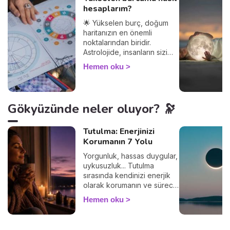
hesaplarım?
🌟 Yükselen burç, doğum
haritanızın en önemli
noktalarından biridir.
Astrolojide, insanların sizi
nasıl gördüğünü ve
Hemen oku
diğerleriyle olan
etkileşimlerinizi belirler.
Yükselen burcunuzu
öğrenerek, Güneş burcunuz
Gökyüzünde neler oluyor? 🔭
ve ilişkileriniz üzerindeki
etkilerini keşfedin. Peki
yükselen burç hesaplama
Tutulma: Enerjinizi
nasıl yapılır? Çok basit! Tek
Korumanın 7 Yolu
ihtiyacınız olan doğum
Yorgunluk, hassas duygular,
saatiniz ve doğduğunuz yer.
uykusuzluk... Tutulma
%100 güvenilir bir sonuç
sırasında kendinizi enerjik
alacağınızdan emin
olarak korumanın ve süreci
olabilirsiniz 🙏.
sakin geçirmenin 7 basit
Hemen oku
yolunu keşfedin. 🛡️🌒