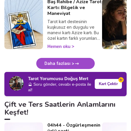
Baş Rahibe / Azize Tarot
Kartı: Bilgelik ve
Maneviyat
Tarot kart destesinin
kuşkusuz en duygulu ve
manevi kartı Azize kartı. Bu
özel kartın farklı yorumlarını
keşfetmeye hazır olun.
Hemen oku
Daha fazlası >
Tarot Yorumcusu Doğuş Mert
✨
Kart Çektir
🔮 Soru gönder, cevabı e-posta ile
al!
Çift ve Ters Saatlerin Anlamlarını
Keşfet!
04h44 - Özgürleşmenin
üçlü saati