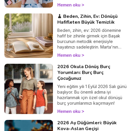
yorumlarınızı hemen keşfedin!
Hemen oku
🧹 Beden, Zihin, Ev: Dönüşü
Hafifleten Büyük Temizlik
Beden, zihin, ev: 2026 dönemine
hafif bir zihinle girmek için Başak
burcunun metodik enerjisiyle
hayatınızı sadeleştirin. Marta'nın
rehberi.
Hemen oku
2026 Okula Dönüş Burç
Yorumları: Burç Burç
Çocuğunuz
Yeni eğitim yılı 1 Eylül 2026 Salı günü
başlıyor. Bu önemli adıma iyi
hazırlanmak için özel okul dönüşü
burç yorumlarımızı kaçırmayın!
Hemen oku
2026 Ay Düğümleri: Büyük
Kova-Aslan Geçişi