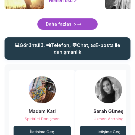
Hemen oku
seslenmeyi bilirsek
yardımımıza koşmaya her
zaman hazırdır. İşte
koruyucu meleğinizle
Daha fazlası >
iletişim kurmanın püf
noktaları!
💻Görüntülü, 📲Telefon, 💬Chat, 📧E-posta ile
danışmanlık
Madam Kati
Sarah Güneş
Spiritüel Danışman
Uzman Astrolog
İletişime Geç
İletişime Geç