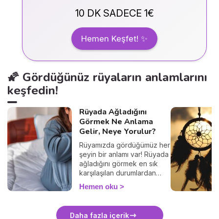
10 DK SADECE 1€
Hemen Keşfet! ✨
🌠 Gördüğünüz rüyaların anlamlarını
keşfedin!
Rüyada Ağladığını
Görmek Ne Anlama
Gelir, Neye Yorulur?
Rüyamızda gördüğümüz her
şeyin bir anlamı var! Rüyada
ağladığını görmek en sık
karşılaşılan durumlardan
biridir. Peki rüyada ağlamak
Hemen oku
ne anlama gelir?
Daha fazla içerik