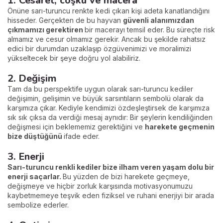
1. Cesaret, coşku ve macera
Önüne sarı-turuncu renkte kedi çıkan kişi adeta kanatlandığını
hisseder. Gerçekten de bu hayvan
güvenli alanımızdan
çıkmamızı gerektiren
bir macerayı temsil eder. Bu süreçte risk
almamız ve cesur olmamız gerekir. Ancak bu şekilde rahatsız
edici bir durumdan uzaklaşıp özgüvenimizi ve moralimizi
yükseltecek bir şeye doğru yol alabiliriz.
2. Değişim
Tam da bu perspektife uygun olarak sarı-turuncu kediler
değişimin, gelişimin ve büyük sarsıntıların sembolü olarak da
karşımıza çıkar. Kediyle kendimizi özdeşleştirsek de karşımıza
sık sık çıksa da verdiği mesaj aynıdır: Bir şeylerin kendiliğinden
değişmesi için beklememiz gerektiğini ve
harekete geçmenin
bize düştüğünü
ifade eder.
3. Enerji
Sarı-turuncu renkli kediler bize ilham veren yaşam dolu bir
enerji saçarlar.
Bu yüzden de bizi harekete geçmeye,
değişmeye ve hiçbir zorluk karşısında motivasyonumuzu
kaybetmemeye teşvik eden fiziksel ve ruhani enerjiyi bir arada
sembolize ederler.