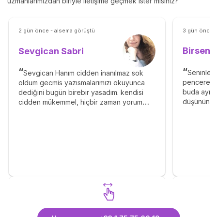
uzmanlarımızdan biriyle iletişime geçmek ister misiniz?
2 gün önce - alsema görüştü
3 gün önce 
Birsen 
Sevgican Sabri
Seninle k
Sevgican Hanım cidden inanılmaz sok
pencerede
oldum gecmis yazısmalarımızı okuyunca
buda ayrı 
dediğini bugün birebir yasadım. kendisi
düşününce 
cidden mükemmel, hiçbir zaman yorum
çınlattığım
yazın lütfen bile demez. Cok naif, cok
yüreğine s
yetenekli, harika biri!
Sevgican Sabri uzmanımızı
Birsen 