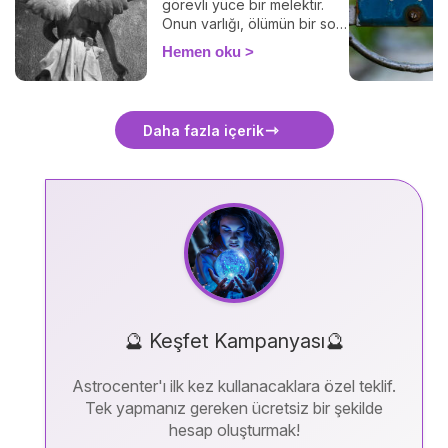
görevli yüce bir melektir.
Onun varlığı, ölümün bir son
değil, ilahi bir başlangıç
Hemen oku
olduğunu hatırlatır. Bu
yazımızda Azrail’in görevini,
sembollerini ve ölüm anında
okunabilecek anlamlı bir
Daha fazla içerik
duayı bulabilirsiniz.
🔮 Keşfet Kampanyası🔮
Astrocenter'ı ilk kez kullanacaklara özel teklif.
Tek yapmanız gereken ücretsiz bir şekilde
hesap oluşturmak!