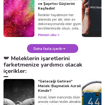
ve Şaşırtıcı Güçlerini
Keşfedin!
Renkler hayatımızın her
alanında yer alır; ister ev
dekorasyonunda ister giyim
tercihlerimizde olsun, onları
her gün kullanırız. Ancak
Hemen oku
çoğu kişi bilmez ki, her renk
belirli bir sembolik anlama
sahiptir. Bu anlamları doğru
Daha fazla içerik
kullanarak aşkı, şansı ve
uyumu hayatınıza
🪽 Meleklerin işaretlerini
çekebilirsiniz... Hangi rengin
farketmenize yardımcı olacak
ne anlama geldiğini hemen
keşfedin!
içerikler:
"Geleceği Getiren"
Melek: Başmelek Azrail
Kimdir?
Azrail, İslam inancında ölüm
anında ruhları teslim almakla