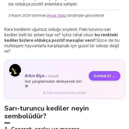
ise oldukça pozitif anlamlara sahiptir.
3 Kasım 2024
tarihinde
Perse Tobur
tarafından güncellendi
Kara kedilerin uğursuz olduğu söylenir. Peki turuncu-sarı
kediler belli bir anlam taşır mı? İçiniz rahat olsun
bu renkteki
kediler bizlere oldukça pozitif mesajlar verir!
Sizce de bu
muhteşem hayvanlarla karşılaşmak için güzel bir sebep değil
mi?
Arkın Alya
Sohbet Et →
müsait
●
Sizi yargılamadan dinleyecek biri
💬
🔒 Gizli ve güvenli özel sohbet
Sarı-turuncu kediler neyin
sembolüdür?