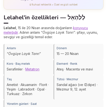
🕯️ Ruhsal rehberlik • Özel ve gizli sohbet
Lelahel'in özellikleri — לֶלַהְאֵל
Lelahel
, 15 ile 20 Nisan arasında doğanların
koruyucu
meleğidir
. Adının anlamı
“Övgüye Layık Tanrı”
: şifayı, uyumu,
sevgiyi ve güzelliği temsil eder.
Anlamı
Dönem
“Övgüye Layık Tanrı”
15 — 20 Nisan
Koro · Baş melek
Element · Renk
Serafimler ·
Metatron
Ateş · Macenta ve mavi
Taş
Tütsü · Mezmur
Ametist · Akuamarin · Florit ·
Sandal ağacı (ve Œdipe) ·
Yeşim · Labradorit · Opal ·
Mezmur 9, 12. ayet
Turkuaz · Zirkon
Yönetim günleri · Saat