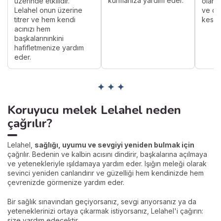
kurmanıza yardım eder.
üzerinde etkilidir.
olan 
Lelahel onun üzerine
ve çek
titrer ve hem kendi
keskin
acınızı hem
başkalarınınkini
hafifletmenize yardım
eder.
✦ ✦ ✦
Koruyucu melek Lelahel neden
çağrılır?
Lelahel,
sağlığı, uyumu ve sevgiyi yeniden bulmak için
çağrılır. Bedenin ve kalbin acısını dindirir, başkalarına açılmaya
ve yetenekleriyle ışıldamaya yardım eder. Işığın meleği olarak
sevinci yeniden canlandırır ve güzelliği hem kendinizde hem
çevrenizde görmenize yardım eder.
Bir sağlık sınavından geçiyorsanız, sevgi arıyorsanız ya da
yeteneklerinizi ortaya çıkarmak istiyorsanız, Lelahel'i çağırın:
size yardım edecektir.