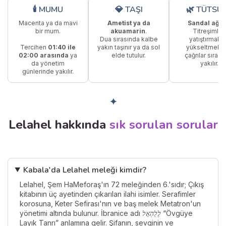
🕯 MUMU
💎 TAŞI
🌿 TÜTSÜ
Macenta ya da mavi
Ametist ya da
Sandal ağa
bir mum.
akuamarin
.
Titreşimleri
Dua sırasında kalbe
yatıştırmak 
Tercihen
01:40 ile
yakın taşınır ya da sol
yükseltmek i
02:00 arasında
ya
elde tutulur.
çağrılar sırası
da yönetim
yakılır.
günlerinde yakılır.
✦
Lelahel hakkında
sık sorulan sorular
Kabala'da Lelahel meleği kimdir?
Lelahel, Şem HaMeforaş'ın 72 meleğinden 6.'sıdır; Çıkış
kitabının üç ayetinden çıkarılan ilahi isimler. Serafimler
korosuna, Keter Sefirası'nın ve baş melek Metatron'un
yönetimi altında bulunur. İbranice adı
לֶלַהְאֵל
“Övgüye
Layık Tanrı” anlamına gelir. Şifanın, sevginin ve