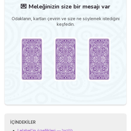
💌 Meleğinizin size bir mesajı var
Odaklanın, kartları çevirin ve size ne söylemek istediğini
keşfedin.
İÇINDEKILER
Lelahel'in özellikleri — לֶלַהְאֵל