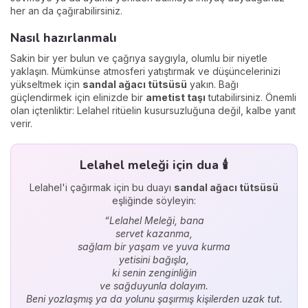
her an da çağırabilirsiniz.
Nasıl hazırlanmalı
Sakin bir yer bulun ve çağrıya saygıyla, olumlu bir niyetle
yaklaşın. Mümkünse atmosferi yatıştırmak ve düşüncelerinizi
yükseltmek için
sandal ağacı tütsüsü
yakın. Bağı
güçlendirmek için elinizde bir
ametist taşı
tutabilirsiniz. Önemli
olan içtenliktir: Lelahel ritüelin kusursuzluğuna değil, kalbe yanıt
verir.
Lelahel meleği için dua 🕯️
Lelahel'i çağırmak için bu duayı
sandal ağacı tütsüsü
eşliğinde söyleyin:
“Lelahel Meleği, bana
servet kazanma,
sağlam bir yaşam ve yuva kurma
yetisini bağışla,
ki senin zenginliğin
ve sağduyunla dolayım.
Beni yozlaşmış ya da yolunu şaşırmış kişilerden uzak tut.