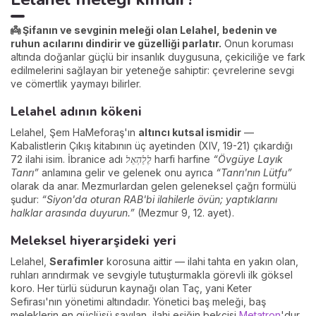
👼 Şifanın ve sevginin meleği olan Lelahel, bedenin ve
ruhun acılarını dindirir ve güzelliği parlatır.
Onun koruması
altında doğanlar güçlü bir insanlık duygusuna, çekiciliğe ve fark
edilmelerini sağlayan bir yeteneğe sahiptir: çevrelerine sevgi
ve cömertlik yaymayı bilirler.
Lelahel adının kökeni
Lelahel, Şem HaMeforaş'ın
altıncı kutsal ismidir
—
Kabalistlerin Çıkış kitabının üç ayetinden (XIV, 19-21) çıkardığı
72 ilahi isim. İbranice adı
לֶלַהְאֵל
harfi harfine
“Övgüye Layık
Tanrı”
anlamına gelir ve gelenek onu ayrıca
“Tanrı'nın Lütfu”
olarak da anar. Mezmurlardan gelen geleneksel çağrı formülü
şudur:
“Siyon'da oturan RAB'bi ilahilerle övün; yaptıklarını
halklar arasında duyurun.”
(Mezmur 9, 12. ayet).
Meleksel hiyerarşideki yeri
Lelahel,
Serafimler
korosuna aittir — ilahi tahta en yakın olan,
ruhları arındırmak ve sevgiyle tutuşturmakla görevli ilk göksel
koro. Her türlü südurun kaynağı olan Taç, yani Keter
Sefirası'nın yönetimi altındadır. Yönetici baş meleği, baş
meleklerin en güçlüsü sayılan, ilahi eşiğin bekçisi
Metatron
'dur.