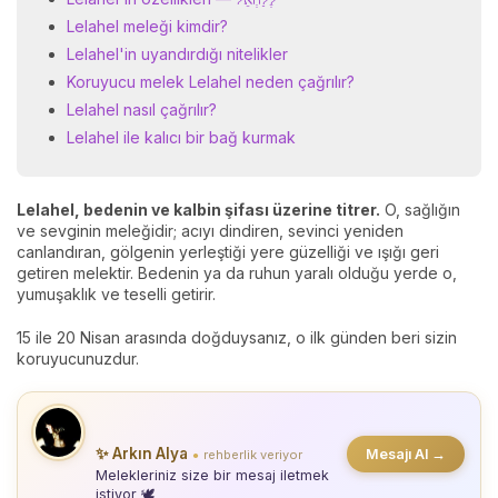
Lelahel meleği kimdir?
Lelahel'in uyandırdığı nitelikler
Koruyucu melek Lelahel neden çağrılır?
Lelahel nasıl çağrılır?
Lelahel ile kalıcı bir bağ kurmak
Lelahel, bedenin ve kalbin şifası üzerine titrer.
O, sağlığın
ve sevginin meleğidir; acıyı dindiren, sevinci yeniden
canlandıran, gölgenin yerleştiği yere güzelliği ve ışığı geri
getiren melektir. Bedenin ya da ruhun yaralı olduğu yerde o,
yumuşaklık ve teselli getirir.
15 ile 20 Nisan arasında doğduysanız, o ilk günden beri sizin
koruyucunuzdur.
✨ Arkın Alya
Mesajı Al →
rehberlik veriyor
●
Melekleriniz size bir mesaj iletmek
istiyor 🕊️