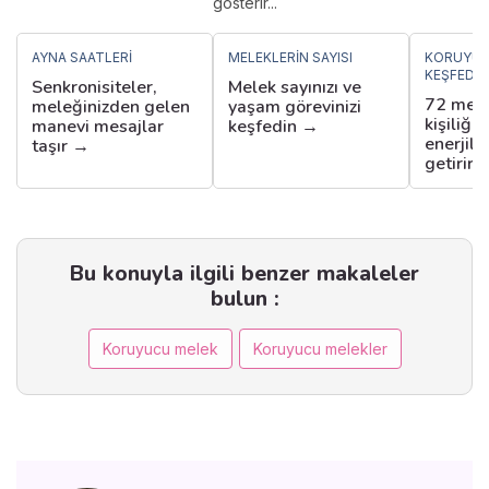
gösterir...
AYNA SAATLERI
MELEKLERIN SAYISI
KORUYUC
KEŞFEDIN
Senkronisiteler,
Melek sayınızı ve
72 mele
meleğinizden gelen
yaşam görevinizi
kişiliği
manevi mesajlar
keşfedin →
enerjile
taşır →
getirir 
Bu konuyla ilgili benzer makaleler
bulun :
Koruyucu melek
Koruyucu melekler