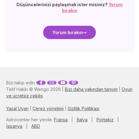
Düşüncelerinizi paylaşmak ister misiniz?
Yorum
bırakın
Yorum bırakın
Bizi takip edin
Telif Hakkı © Wengo 2026 |
Bizi daha yakından tanıyın
|
Oyun
ve ücretsiz çekiliş
Yasal Uyarı
|
Çerez yönetimi
|
Gizlilik Politikası
Astrocenter her yerde.
Fransa
|
İtalya
|
Portekiz
|
İspanya
|
ABD