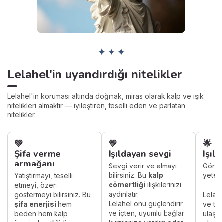
✦ ✦ ✦
Lelahel'in uyandırdığı nitelikler
Lelahel'in koruması altında doğmak, miras olarak kalp ve ışık
nitelikleri almaktır — iyileştiren, teselli eden ve parlatan
nitelikler.
💚
💛
🌟
Şifa verme
Işıldayan sevgi
Işıl
armağanı
Sevgi verir ve almayı
Görül
bilirsiniz. Bu
kalp
yetene
Yatıştırmayı, teselli
cömertliği
ilişkilerinizi
etmeyi, özen
aydınlatır.
göstermeyi bilirsiniz. Bu
Lelah
Lelahel onu güçlendirir
şifa enerjisi
hem
ve to
ve içten, uyumlu bağlar
beden hem kalp
ulaşm