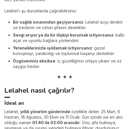
Lelahel'i şu durumlarda çağırabilirsiniz:
Bir sağlık sınavından geçiyorsanız
: Lelahel acıyı dindirir
ve bedenin ve ruhun şifasını destekler.
Sevgi arıyor ya da bir ilişkiyi korumak istiyorsanız
: kalbi
açar ve uyumlu bağlara yönlendirir.
Yeteneklerinizle ışıldamak istiyorsanız
: güzel
konuşmayı, yaratıcılığı ve toplumsal başarıyı destekler.
Özgüveniniz eksikse
: iç güzelliğinizi ortaya çıkarır ve öz
saygıyı besler.
✦ ✦ ✦
Lelahel nasıl çağrılır?
İdeal an
Lelahel,
yıllık yönetim günlerinde
özellikle dinler: 25 Mart, 6
Haziran, 18 Ağustos, 30 Ekim ve 11 Ocak. Gün içinde ise en alıcı
olduğu zaman
01:40 ile 02:00 arasıdır
. Onu; şifa bulmaya,
sevmeye ya da uyumu yeniden bulmaya ihtiyaç duyduğunuz