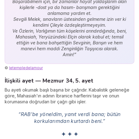
Başarabilmem için, bir zamanlar hayat yoldaşlarım olan
kişilerle -dost ya da hasım- barışmam gerektiğini
anlamama yardım et.
Sevgili Melek, sınavların üstesinden gelmeme izin ver ki
kendimi Çileyle özdeşleştirmeyeyim.
Ve Özlerin, Varlığımın tüm köşelerini arındırdığında, beni,
Mahasiah, Yeryüzündeki Elçin olarak kabul et; temsil
ettiğin ve bana bahşettiğin Sevginin, Barışın ve hem
manevi hem maddi Zenginliğin Taşıyıcısı olarak.
Amin!”
©
letempledelamour
İlişkili ayet — Mezmur 34, 5. ayet
Bu ayeti okumak başlı başına bir çağrıdır. Kabalistik geleneğe
göre, Mahasiah'ın adının İbranice harflerini taşır ve onun
korumasına doğrudan bir çağrı gibi işler.
“RAB'be yöneldim, yanıt verdi bana; bütün
korkularımdan kurtardı beni.”
✦ ✦ ✦