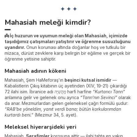
✦ ✦ ✦
Mahasiah meleği kimdir?
👼 İç huzurun ve uyumun meleği olan Mahasiah, içimizde
taşıdığımız çatışmaları yatıştırır ve öğrenme susuzluğunu
uyandırır.
Onun koruması altında doğanlar hoş ve tutkulu bir
mizaca, dürüst zevklere karşı belirgin bir eğilime ve gerçek bir
öğrenme yetisine sahiptir.
Mahasiah adının kökeni
Mahasiah, Şem HaMeforaş'ın
beşinci kutsal ismidir
—
Kabalistlerin Çıkış kitabının üç ayetinden (XIV, 19-21) çıkardığı
72 ilahi isim. İbranice adı
מַהֲשִׁיָה
harfi harfine
“Kurtarıcı Tanrı”
anlamına gelir ve gelenek onu ayrıca
“Tanrı'nın Sevinci”
olarak
da anar. Mezmurlardan gelen geleneksel çağrı formülü şudur:
“RAB'be yöneldim, yanıt verdi bana; bütün korkularımdan
kurtardı beni.”
(Mezmur 34, 5. ayet).
Meleksel hiyerarşideki yeri
Mahasiah,
Serafimler
korosuna aittir — ilahi tahta en yakın