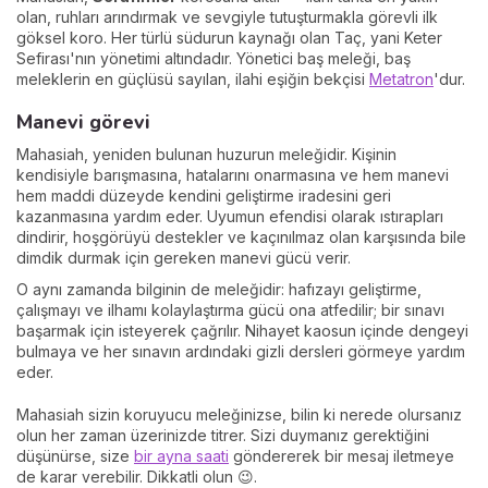
olan, ruhları arındırmak ve sevgiyle tutuşturmakla görevli ilk
göksel koro. Her türlü südurun kaynağı olan Taç, yani Keter
Sefirası'nın yönetimi altındadır. Yönetici baş meleği, baş
meleklerin en güçlüsü sayılan, ilahi eşiğin bekçisi
Metatron
'dur.
Manevi görevi
Mahasiah, yeniden bulunan huzurun meleğidir. Kişinin
kendisiyle barışmasına, hatalarını onarmasına ve hem manevi
hem maddi düzeyde kendini geliştirme iradesini geri
kazanmasına yardım eder. Uyumun efendisi olarak ıstırapları
dindirir, hoşgörüyü destekler ve kaçınılmaz olan karşısında bile
dimdik durmak için gereken manevi gücü verir.
O aynı zamanda bilginin de meleğidir: hafızayı geliştirme,
çalışmayı ve ilhamı kolaylaştırma gücü ona atfedilir; bir sınavı
başarmak için isteyerek çağrılır. Nihayet kaosun içinde dengeyi
bulmaya ve her sınavın ardındaki gizli dersleri görmeye yardım
eder.
Mahasiah sizin koruyucu meleğinizse, bilin ki nerede olursanız
olun her zaman üzerinizde titrer. Sizi duymanız gerektiğini
düşünürse, size
bir ayna saati
göndererek bir mesaj iletmeye
de karar verebilir. Dikkatli olun 😉.