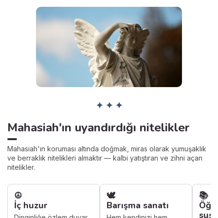
✦ ✦ ✦
Mahasiah'ın uyandırdığı nitelikler
Mahasiah'ın koruması altında doğmak, miras olarak yumuşaklık
ve berraklık nitelikleri almaktır — kalbi yatıştıran ve zihni açan
nitelikler.
☮️
🕊️
📚
İç huzur
Barışma sanatı
Öğr
sus
Dinginliğe özlem duyar
Hem kendinizi hem