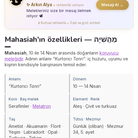
✨ Arkın Alya
Mesajı Al →
rehberlik veriyor
●
Melekleriniz size bir mesaj iletmek
istiyor 🕊️
🕯️ Ruhsal rehberlik • Özel ve gizli sohbet
Mahasiah'ın özellikleri — מַהֲשִׁיָה
Mahasiah
, 10 ile 14 Nisan arasında doğanların
koruyucu
meleğidir
. Adının anlamı
“Kurtarıcı Tanrı”
: iç huzuru, uyumu ve
kişinin kendisiyle barışmasını temsil eder.
Anlamı
Dönem
“Kurtarıcı Tanrı”
10 — 14 Nisan
Koro · Baş melek
Element · Renk
Serafimler ·
Metatron
Ateş · Çivit ve turkuaz
Taş
Tütsü · Mezmur
Ametist · Akuamarin · Florit ·
Günlük (oliban) · Mezmur
Yeşim · Labradorit · Opal ·
34, 5. ayet
Turkuaz · Zirkon