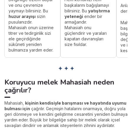
ve onu çevrenize
başkalarını bağışlamayı
Anlam
yaymayı bilirsiniz. Bu
bilirsiniz. Bu
yatıştırma
derin
huzur arayışı
sizin
yeteneği
ender bir
pusulanızdır.
armağandır.
Mahasi
Mahasiah onun üzerine
Mahasiah onu
başar
titrer ve tedirginlik sizi
güçlendirir ve yaraları
bilgi
ele geçirdiğinde
kapatan davranışları
değerl
sükûneti yeniden
size fısıldar.
ve ilh
bulmanıza yardım eder.
keskin
✦ ✦ ✦
Koruyucu melek Mahasiah neden
çağrılır?
Mahasiah,
kişinin kendisiyle barışması ve hayatında uyumu
bulması için
çağrılır. Geçmişin hatalarını onarmaya, doğru yola
geri dönmeye ve kendini geliştirme cesaretini yeniden bulmaya
yardım eder. Büyük bir bilgeliğe sahip bir melek olarak içsel
savaşları dindirir ve anlamak isteyenlerin zihnini aydınlatır.