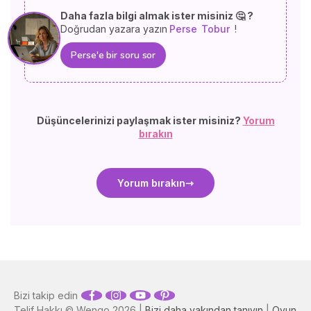
Daha fazla bilgi almak ister misiniz 🤔 ?
Doğrudan yazara yazın
Perse
Tobur
!
Perse'e bir soru sor
Düşüncelerinizi paylaşmak ister misiniz?
Yorum
bırakın
Yorum bırakın
Bizi takip edin
Telif Hakkı © Wengo 2026 |
Bizi daha yakından tanıyın
|
Oyun