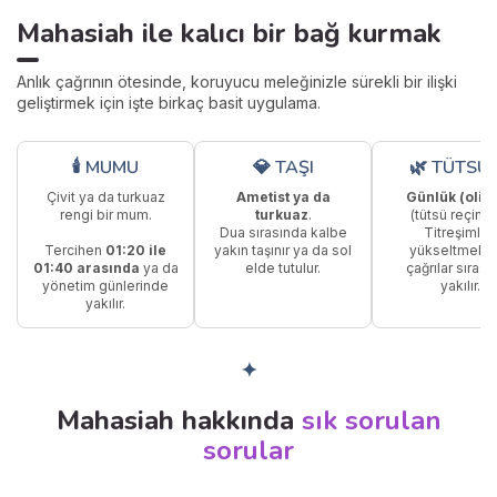
Mahasiah ile kalıcı bir bağ kurmak
Anlık çağrının ötesinde, koruyucu meleğinizle sürekli bir ilişki
geliştirmek için işte birkaç basit uygulama.
🕯 MUMU
💎 TAŞI
🌿 TÜTSÜ
Çivit ya da turkuaz
Ametist ya da
Günlük (olib
rengi bir mum.
turkuaz
.
(tütsü reçines
Dua sırasında kalbe
Titreşimleri
Tercihen
01:20 ile
yakın taşınır ya da sol
yükseltmek i
01:40 arasında
ya da
elde tutulur.
çağrılar sırası
yönetim günlerinde
yakılır.
yakılır.
✦
Mahasiah hakkında
sık sorulan
sorular