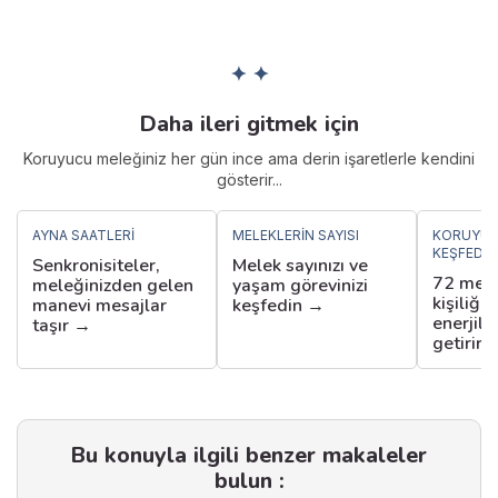
✦ ✦
Daha ileri gitmek için
Koruyucu meleğiniz her gün ince ama derin işaretlerle kendini
gösterir...
AYNA SAATLERI
MELEKLERIN SAYISI
KORUYUC
KEŞFEDIN
Senkronisiteler,
Melek sayınızı ve
72 mele
meleğinizden gelen
yaşam görevinizi
kişiliği
manevi mesajlar
keşfedin →
enerjile
taşır →
getirir 
Bu konuyla ilgili benzer makaleler
bulun :