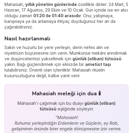
Mahasiah,
yıllık yönetim günlerinde
özellikle dinler: 24 Mart, 5
Haziran, 17 Ağustos, 29 Ekim ve 10 Ocak. Gün içinde ise en alıcı
olduğu zaman
01:20 ile 01:40 arasıdır
. Onu; yatışmaya,
barışmaya ya da anlamaya ihtiyaç duyduğunuz her an da
çağırabilirsiniz.
Nasıl hazırlanmalı
Sakin ve huzurlu bir yere yerleşin, derin nefes alın ve
niyetinizin büyümesine izin verin. Mümkünse mekânı arındırmak
ve düşüncelerinizi yükseltmek için
günlük (oliban) tütsüsü
yakın. Bağı güçlendirmek için elinizde bir
ametist taşı
tutabilirsiniz. Önemli olan içtenliktir: Mahasiah ritüelin
kusursuzluğuna değil, kalbe yanıt verir.
Mahasiah meleği için dua 🕯️
Mahasiah'ı çağırmak için bu duayı
günlük (oliban)
tütsüsü
eşliğinde söyleyin:
“Mahasiah!
Ruhuma yerleştirdiğin Erdemlerin ve Güçlerin, ey Rab,
gelişimimin önünde birer engele dönüşmesine izin verme.