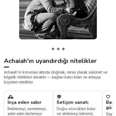
✦ ✦ ✦
Achaiah'ın uyandırdığı nitelikler
Achaiah'ın koruması altında doğmak, miras olarak sükûnet ve
bilgelik nitelikleri almaktır — bağları kalıcı kılan ve anlayışı
büyüten nitelikler.
🕰️
💬
🤍
İnşa eden sabır
İletişim sanatı
Bağ
güc
Beklemeyi, azmetmeyi,
Doğru sözcükleri bulur
adım adım ilerlemeyi
ve dinlemeyi bilirsiniz.
Sayfa