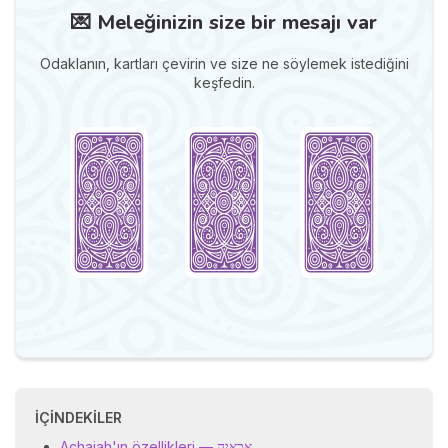
💌 Meleğinizin size bir mesajı var
Odaklanın, kartları çevirin ve size ne söylemek istediğini
keşfedin.
İÇINDEKILER
Achaiah'ın özellikleri — אָכָאִיָה