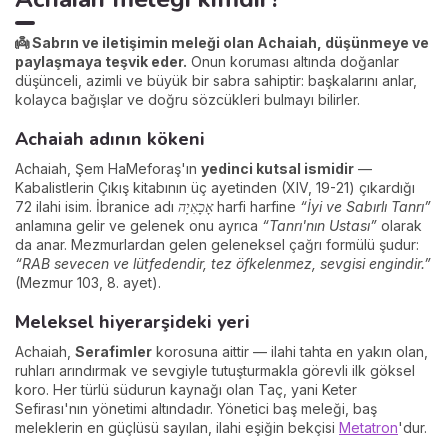
👼 Sabrın ve iletişimin meleği olan Achaiah, düşünmeye ve
paylaşmaya teşvik eder.
Onun koruması altında doğanlar
düşünceli, azimli ve büyük bir sabra sahiptir: başkalarını anlar,
kolayca bağışlar ve doğru sözcükleri bulmayı bilirler.
Achaiah adının kökeni
Achaiah, Şem HaMeforaş'ın
yedinci kutsal ismidir
—
Kabalistlerin Çıkış kitabının üç ayetinden (XIV, 19-21) çıkardığı
72 ilahi isim. İbranice adı
אָכָאִיָה
harfi harfine
“İyi ve Sabırlı Tanrı”
anlamına gelir ve gelenek onu ayrıca
“Tanrı'nın Ustası”
olarak
da anar. Mezmurlardan gelen geleneksel çağrı formülü şudur:
“RAB sevecen ve lütfedendir, tez öfkelenmez, sevgisi engindir.”
(Mezmur 103, 8. ayet).
Meleksel hiyerarşideki yeri
Achaiah,
Serafimler
korosuna aittir — ilahi tahta en yakın olan,
ruhları arındırmak ve sevgiyle tutuşturmakla görevli ilk göksel
koro. Her türlü südurun kaynağı olan Taç, yani Keter
Sefirası'nın yönetimi altındadır. Yönetici baş meleği, baş
meleklerin en güçlüsü sayılan, ilahi eşiğin bekçisi
Metatron
'dur.