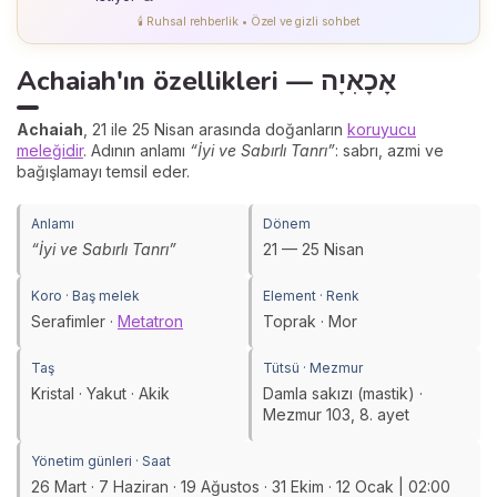
🕯️ Ruhsal rehberlik • Özel ve gizli sohbet
Achaiah'ın özellikleri — אָכָאִיָה
Achaiah
, 21 ile 25 Nisan arasında doğanların
koruyucu
meleğidir
. Adının anlamı
“İyi ve Sabırlı Tanrı”
: sabrı, azmi ve
bağışlamayı temsil eder.
Anlamı
Dönem
“İyi ve Sabırlı Tanrı”
21 — 25 Nisan
Koro · Baş melek
Element · Renk
Serafimler ·
Metatron
Toprak · Mor
Taş
Tütsü · Mezmur
Kristal · Yakut · Akik
Damla sakızı (mastik) ·
Mezmur 103, 8. ayet
Yönetim günleri · Saat
26 Mart · 7 Haziran · 19 Ağustos · 31 Ekim · 12 Ocak | 02:00