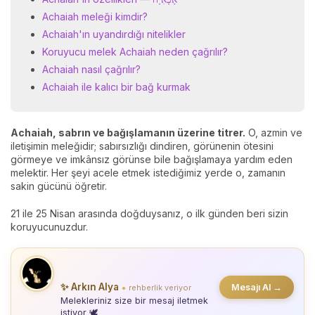
Achaiah meleği kimdir?
Achaiah'ın uyandırdığı nitelikler
Koruyucu melek Achaiah neden çağrılır?
Achaiah nasıl çağrılır?
Achaiah ile kalıcı bir bağ kurmak
Achaiah, sabrın ve bağışlamanın üzerine titrer.
O, azmin ve
iletişimin meleğidir; sabırsızlığı dindiren, görünenin ötesini
görmeye ve imkânsız görünse bile bağışlamaya yardım eden
melektir. Her şeyi acele etmek istediğimiz yerde o, zamanın
sakin gücünü öğretir.
21 ile 25 Nisan arasında doğduysanız, o ilk günden beri sizin
koruyucunuzdur.
✨ Arkın Alya
Mesajı Al →
rehberlik veriyor
●
Melekleriniz size bir mesaj iletmek
istiyor 🕊️