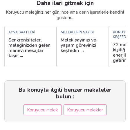
Daha ileri gitmek için
Koruyucu meleğiniz her gün ince ama derin işaretlerle kendini
gösterir...
AYNA SAATLERI
MELEKLERIN SAYISI
KORUYUC
KEŞFEDIN
Senkronisiteler,
Melek sayınızı ve
72 mele
meleğinizden gelen
yaşam görevinizi
kişiliği
manevi mesajlar
keşfedin →
enerjile
taşır →
getirir 
Bu konuyla ilgili benzer makaleler
bulun :
Koruyucu melek
Koruyucu melekler