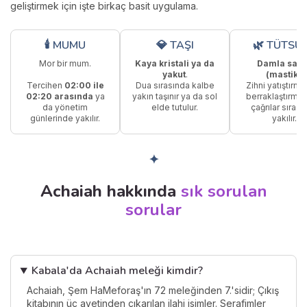
geliştirmek için işte birkaç basit uygulama.
🕯 MUMU
💎 TAŞI
🌿 TÜTSÜ
Mor bir mum.
Kaya kristali ya da
Damla sakı
yakut
.
(mastik)
.
Tercihen
02:00 ile
Dua sırasında kalbe
Zihni yatıştırm
02:20 arasında
ya
yakın taşınır ya da sol
berraklaştırmak
da yönetim
elde tutulur.
çağrılar sırası
günlerinde yakılır.
yakılır.
✦
Achaiah hakkında
sık sorulan
sorular
Kabala'da Achaiah meleği kimdir?
Achaiah, Şem HaMeforaş'ın 72 meleğinden 7.'sidir; Çıkış
kitabının üç ayetinden çıkarılan ilahi isimler. Serafimler