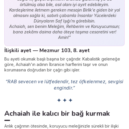
örtülmüş olsa bile, asıl olanı iyi ayırt edebileyim.
Kardeşlerime iletmem gereken mesajın Birlik'e giden bir yol
olmasını sağla ki, sabırlı çabamla İnsanlar Yücelerdeki
Dünyaların Saf Işığı'nı görebilsin.
Achaiah, sen benim Meleğim, Rehberim ve Koruyucumsun;
bana zekâmı daima daha öteye taşıma cesaretini ver!
Amin!”
İlişkili ayet — Mezmur 103, 8. ayet
Bu ayeti okumak başlı başına bir çağrıdır. Kabalistik geleneğe
göre, Achaiah'ın adının İbranice harflerini taşır ve onun
korumasına doğrudan bir çağrı gibi işler.
“RAB sevecen ve lütfedendir, tez öfkelenmez, sevgisi
engindir.”
✦ ✦ ✦
Achaiah ile kalıcı bir bağ kurmak
Anlık çağrının ötesinde, koruyucu meleğinizle sürekli bir ilişki