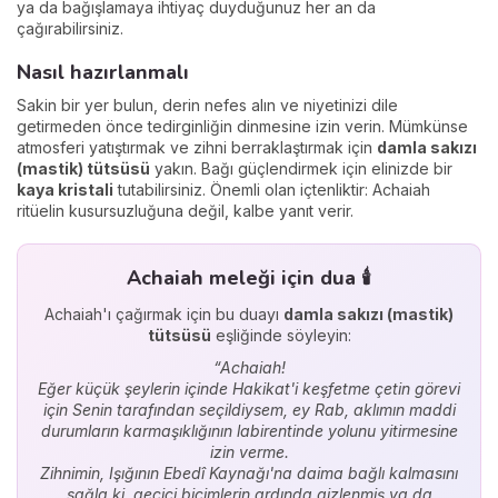
ya da bağışlamaya ihtiyaç duyduğunuz her an da
çağırabilirsiniz.
Nasıl hazırlanmalı
Sakin bir yer bulun, derin nefes alın ve niyetinizi dile
getirmeden önce tedirginliğin dinmesine izin verin. Mümkünse
atmosferi yatıştırmak ve zihni berraklaştırmak için
damla sakızı
(mastik) tütsüsü
yakın. Bağı güçlendirmek için elinizde bir
kaya kristali
tutabilirsiniz. Önemli olan içtenliktir: Achaiah
ritüelin kusursuzluğuna değil, kalbe yanıt verir.
Achaiah meleği için dua 🕯️
Achaiah'ı çağırmak için bu duayı
damla sakızı (mastik)
tütsüsü
eşliğinde söyleyin:
“Achaiah!
Eğer küçük şeylerin içinde Hakikat'i keşfetme çetin görevi
için Senin tarafından seçildiysem, ey Rab, aklımın maddi
durumların karmaşıklığının labirentinde yolunu yitirmesine
izin verme.
Zihnimin, Işığının Ebedî Kaynağı'na daima bağlı kalmasını
sağla ki, geçici biçimlerin ardında gizlenmiş ya da