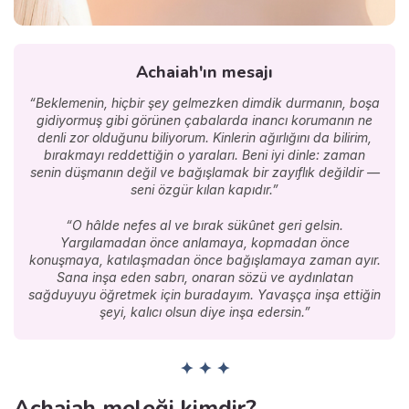
Achaiah'ın mesajı
“Beklemenin, hiçbir şey gelmezken dimdik durmanın, boşa
gidiyormuş gibi görünen çabalarda inancı korumanın ne
denli zor olduğunu biliyorum. Kinlerin ağırlığını da bilirim,
bırakmayı reddettiğin o yaraları. Beni iyi dinle: zaman
senin düşmanın değil ve bağışlamak bir zayıflık değildir —
seni özgür kılan kapıdır.”
“O hâlde nefes al ve bırak sükûnet geri gelsin.
Yargılamadan önce anlamaya, kopmadan önce
konuşmaya, katılaşmadan önce bağışlamaya zaman ayır.
Sana inşa eden sabrı, onaran sözü ve aydınlatan
sağduyuyu öğretmek için buradayım. Yavaşça inşa ettiğin
şeyi, kalıcı olsun diye inşa edersin.”
✦ ✦ ✦
Achaiah meleği kimdir?