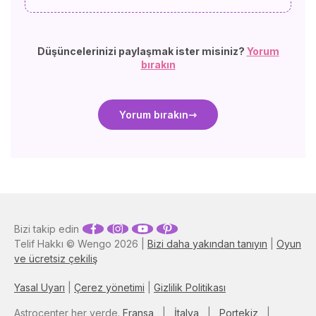
Düşüncelerinizi paylaşmak ister misiniz?
Yorum
bırakın
Yorum bırakın
Bizi takip edin
Telif Hakkı © Wengo 2026 |
Bizi daha yakından tanıyın
|
Oyun
ve ücretsiz çekiliş
Yasal Uyarı
|
Çerez yönetimi
|
Gizlilik Politikası
Astrocenter her yerde.
Fransa
|
İtalya
|
Portekiz
|