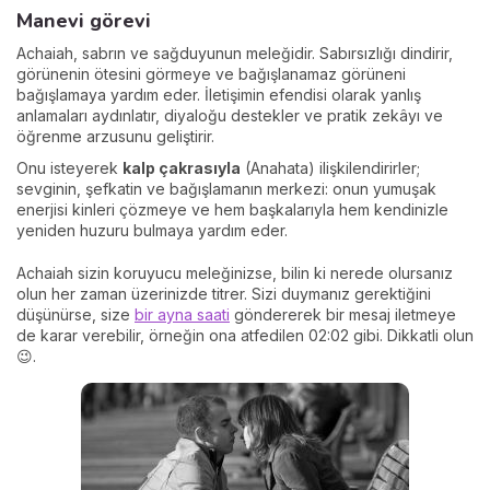
Manevi görevi
Achaiah, sabrın ve sağduyunun meleğidir. Sabırsızlığı dindirir,
görünenin ötesini görmeye ve bağışlanamaz görüneni
bağışlamaya yardım eder. İletişimin efendisi olarak yanlış
anlamaları aydınlatır, diyaloğu destekler ve pratik zekâyı ve
öğrenme arzusunu geliştirir.
Onu isteyerek
kalp çakrasıyla
(Anahata) ilişkilendirirler;
sevginin, şefkatin ve bağışlamanın merkezi: onun yumuşak
enerjisi kinleri çözmeye ve hem başkalarıyla hem kendinizle
yeniden huzuru bulmaya yardım eder.
Achaiah sizin koruyucu meleğinizse, bilin ki nerede olursanız
olun her zaman üzerinizde titrer. Sizi duymanız gerektiğini
düşünürse, size
bir ayna saati
göndererek bir mesaj iletmeye
de karar verebilir, örneğin ona atfedilen 02:02 gibi. Dikkatli olun
😉.