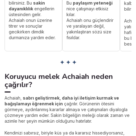
bilirsiniz. Bu
sakin
Bu
paylaşım yeteneği
kalbin
dayanıklılık
engellerin
nice çatışmayı etkisiz
bilirsi
üstesinden gelir.
kılar.
Achaiah onun üzerine
Achaiah onu güçlendirir
Achai
titrer ve sonuçlar
ve yaralayan değil,
yatış
gecikirken dimdik
yakınlaştıran sözü size
hafifl
durmanıza yardım eder.
fısıldar.
bu ba
besler
✦ ✦ ✦
Koruyucu melek Achaiah neden
çağrılır?
Achaiah,
sabrı geliştirmek, daha iyi iletişim kurmak ve
bağışlamayı öğrenmek için
çağrılır. Görünenin ötesini
görmeye, aydınlanmış kararlar almaya ve çatışmaları diyalogla
çözmeye yardım eder. Sakin bilgeliğin meleği olarak zaman ve
azimle her şeyin mümkün olduğunu hatırlatır.
Kendinizi sabırsız, biriyle küs ya da kararsız hissediyorsanız,