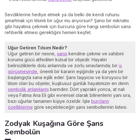
Sevdiklerine hediye etmek ya da belki de kendi ruhunu
şımartmak için tılsımlı bir uğur mu arıyorsun? Şansı bir mıknatıs
gibi hayatına çekmek için burcuna göre hangi sembolün sana
rehberlik etmesi gerektiğini hemen keşfet.
Uğur Getiren Tılsım Nedir?
Uğur getiren bir nesne,
şansı
kendine çekme ve sahibini
koruma gücü atfedilen kutsal bir objedir. Hayatın
belirsizliklerle dolu anlarında ve zorlu sınavlarında; bir
iş
görüşmesinde
, önemli bir kararın eşiğinde ya da yeni bir
başlangıçta sana eşlik eder. Şans taşıyıcısı ve koruyucu bir
tılsım olan bu objeler, kuşkusuz günlük hayatımızın en derin
sembolik anlamlarını
barındırır. Dört yapraklı yonca, at nalı
veya Fatma Ana Eli gibi evrensel olarak bilinenlerin yanı sıra,
bazı uğurlar tamamen kişiye özeldir. İşte
burçların
özelliklerine
göre seçebileceğin şans sembollerinin listesi.
Zodyak Kuşağına Göre Şans
Sembolün