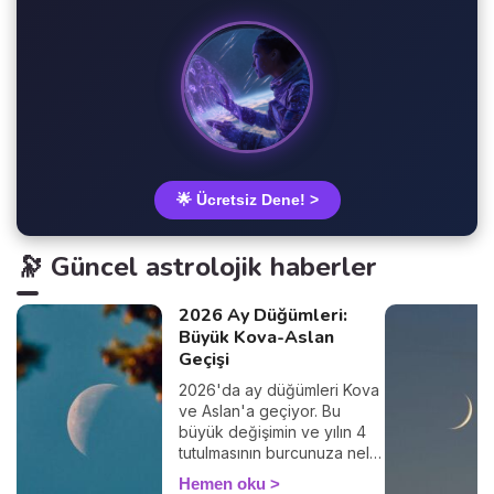
🌟 Ücretsiz Dene! >
🔭 Güncel astrolojik haberler
2026 Ay Düğümleri:
Büyük Kova-Aslan
Geçişi
2026'da ay düğümleri Kova
ve Aslan'a geçiyor. Bu
büyük değişimin ve yılın 4
tutulmasının burcunuza neler
getireceğini keşfedin.
Hemen oku