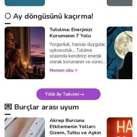
🌕 Ay döngüsünü kaçırma!
Tutulma: Enerjinizi
Korumanın 7 Yolu
Yorgunluk, hassas duygular,
uykusuzluk... Tutulma
sırasında kendinizi enerjik
olarak korumanın ve süreci
sakin geçirmenin 7 basit
Hemen oku
yolunu keşfedin. 🛡️🌒
Yıllık Ay Takvimi
💌 Burçlar arası uyum
Akrep Burcunu
Etkilemenin Yolları:
Gizem, Tutku ve Aşkın