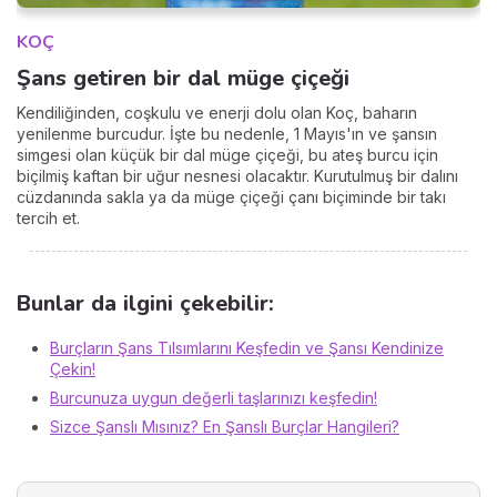
KOÇ
Şans getiren bir dal müge çiçeği
Kendiliğinden, coşkulu ve enerji dolu olan Koç, baharın
yenilenme burcudur. İşte bu nedenle, 1 Mayıs'ın ve şansın
simgesi olan küçük bir dal müge çiçeği, bu ateş burcu için
biçilmiş kaftan bir uğur nesnesi olacaktır. Kurutulmuş bir dalını
cüzdanında sakla ya da müge çiçeği çanı biçiminde bir takı
tercih et.
Bunlar da ilgini çekebilir:
Burçların Şans Tılsımlarını Keşfedin ve Şansı Kendinize
Çekin!
Burcunuza uygun değerli taşlarınızı keşfedin!
Sizce Şanslı Mısınız? En Şanslı Burçlar Hangileri?