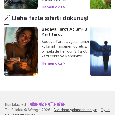
karizmatiktirler.
Hemen oku
🪄 Daha fazla sihirli dokunuş!
Bedava Tarot Açılımı: 3
Kart Tarot
Bedava Tarot Uygulamamızı
kullanın! Tamamen ücretsiz
bir şekilde her gün 3 Tarot
kartı çekin ve kendinize
ayıracağınız birkaç
Hemen oku
dakikayla içsel
diyaloğunuzu güçlendirin.
Tarot, geleceği bildirmez,
şu an içinde bulunduğunuz
durumu anlamak,
duygularınızı keşfetmek ve
farkındalığınızı artırmak için
kullanılır. Haydi başlayalım!
Bizi takip edin
Telif Hakkı © Wengo 2026 |
Bizi daha yakından tanıyın
|
Oyun