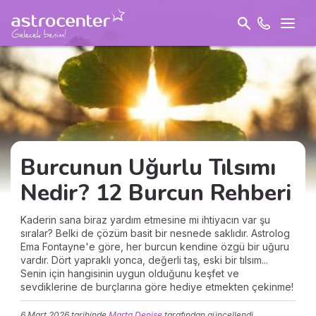
Burcunun Uğurlu Tılsımı
Nedir? 12 Burcun Rehberi
Kaderin sana biraz yardım etmesine mi ihtiyacın var şu
sıralar? Belki de çözüm basit bir nesnede saklıdır. Astrolog
Ema Fontayne'e göre, her burcun kendine özgü bir uğuru
vardır. Dört yapraklı yonca, değerli taş, eski bir tılsım...
Senin için hangisinin uygun olduğunu keşfet ve
sevdiklerine de burçlarına göre hediye etmekten çekinme!
6 Mart 2026
tarihinde
Marta Denise
tarafından güncellendi