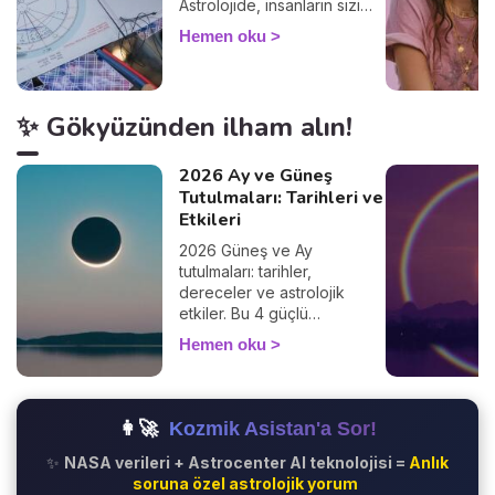
Astrolojide, insanların sizi
nasıl gördüğünü ve
Hemen oku
diğerleriyle olan
etkileşimlerinizi belirler.
Yükselen burcunuzu
öğrenerek, Güneş burcunuz
✨ Gökyüzünden ilham alın!
ve ilişkileriniz üzerindeki
etkilerini keşfedin. Peki
yükselen burç hesaplama
2026 Ay ve Güneş
nasıl yapılır? Çok basit! Tek
Tutulmaları: Tarihleri ve
ihtiyacınız olan doğum
Etkileri
saatiniz ve doğduğunuz yer.
2026 Güneş ve Ay
%100 güvenilir bir sonuç
tutulmaları: tarihler,
alacağınızdan emin
dereceler ve astrolojik
olabilirsiniz 🙏.
etkiler. Bu 4 güçlü
fenomenin hayatınızı nasıl
Hemen oku
etkilediğini keşfedin.
👩‍🚀
Kozmik Asistan'a Sor!
✨
NASA verileri + Astrocenter AI teknolojisi =
Anlık
soruna özel astrolojik yorum