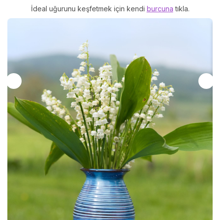
İdeal uğurunu keşfetmek için kendi
burcuna
tıkla.
B
D
Bo
dö
ka
mü
ye
ko