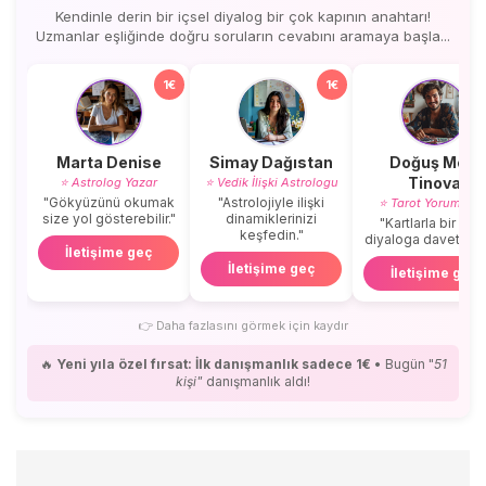
Kendinle derin bir içsel diyalog bir çok kapının anahtarı!
Uzmanlar eşliğinde doğru soruların cevabını aramaya başla...
1€
1€
Marta Denise
Simay Dağıstan
Doğuş Mert
Tinova
⭐ Astrolog Yazar
⭐ Vedik İlişki Astrologu
"Gökyüzünü okumak
"Astrolojiyle ilişki
⭐ Tarot Yorumcus
size yol gösterebilir."
dinamiklerinizi
"Kartlarla bir içse
keşfedin."
diyaloga davetlisini
İletişime geç
İletişime geç
İletişime geç
👉
Daha fazlasını görmek için kaydır
🔥
Yeni yıla özel fırsat: İlk danışmanlık sadece 1€
• Bugün "
51
kişi"
danışmanlık aldı!