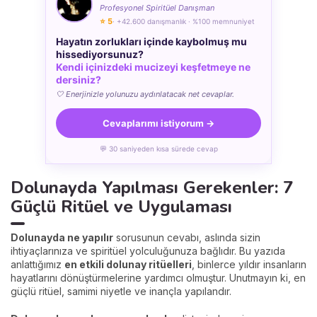
Profesyonel Spiritüel Danışman
⭐ 5
· +42.600 danışmanlık · %100 memnuniyet
Hayatın zorlukları içinde kaybolmuş mu
hissediyorsunuz?
Kendi içinizdeki mucizeyi keşfetmeye ne
dersiniz?
🤍 Enerjinizle yolunuzu aydınlatacak net cevaplar.
Cevaplarımı istiyorum →
💬 30 saniyeden kısa sürede cevap
Dolunayda Yapılması Gerekenler: 7
Güçlü Ritüel ve Uygulaması
Dolunayda ne yapılır
sorusunun cevabı, aslında sizin
ihtiyaçlarınıza ve spiritüel yolculuğunuza bağlıdır. Bu yazıda
anlattığımız
en etkili dolunay ritüelleri
, binlerce yıldır insanların
hayatlarını dönüştürmelerine yardımcı olmuştur. Unutmayın ki, en
güçlü ritüel, samimi niyetle ve inançla yapılandır.