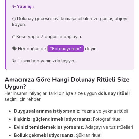
✨ Yapılışı:
🌕 Dolunay gecesi mavi kumaşa bitkileri ve gümüş objeyi
koyun.
👜Kese yapıp 7 düğümle bağlayın.
🗣️ Her düğümde
"Korunuyorum"
deyin.
💫 Tılsımı hep yanınızda taşıyın.
Amacınıza Göre Hangi Dolunay Ritüeli Size
Uygun?
Her insanın ihtiyaçları farklıdır. İşte size uygun
dolunay ritüeli
seçimi için rehber:
Duygusal arınma istiyorsanız:
Yazma ve yakma ritüeli
İlişkinizi güçlendirmek istiyorsanız:
Fotoğraf ritüeli
Evinizi temizlemek istiyorsanız:
Adaçayı ve tuz ritüelleri
Bolluk çekmek istiyorsanız:
Şükran ritüeli