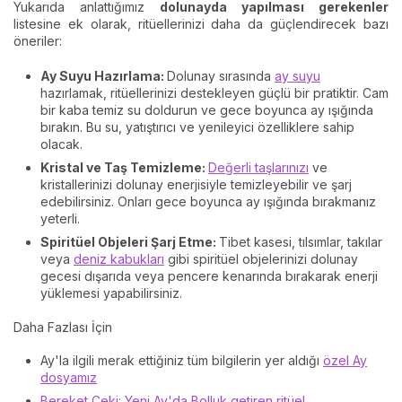
Yukarıda anlattığımız
dolunayda yapılması gerekenler
listesine ek olarak, ritüellerinizi daha da güçlendirecek bazı
öneriler:
Ay Suyu Hazırlama:
Dolunay sırasında
ay suyu
hazırlamak, ritüellerinizi destekleyen güçlü bir pratiktir. Cam
bir kaba temiz su doldurun ve gece boyunca ay ışığında
bırakın. Bu su, yatıştırıcı ve yenileyici özelliklere sahip
olacak.
Kristal ve Taş Temizleme:
Değerli taşlarınızı
ve
kristallerinizi dolunay enerjisiyle temizleyebilir ve şarj
edebilirsiniz. Onları gece boyunca ay ışığında bırakmanız
yeterli.
Spiritüel Objeleri Şarj Etme:
Tibet kasesi, tılsımlar, takılar
veya
deniz kabukları
gibi spiritüel objelerinizi dolunay
gecesi dışarıda veya pencere kenarında bırakarak enerji
yüklemesi yapabilirsiniz.
Daha Fazlası İçin
Ay'la ilgili merak ettiğiniz tüm bilgilerin yer aldığı
özel Ay
dosyamız
Bereket Çeki: Yeni Ay'da Bolluk getiren ritüel