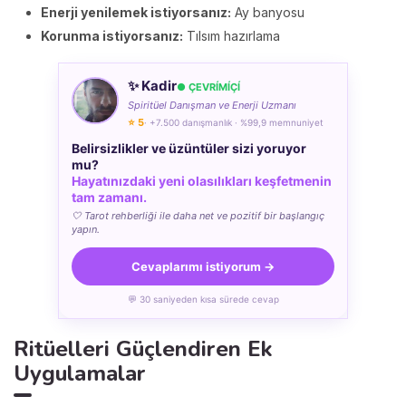
Enerji yenilemek istiyorsanız:
Ay banyosu
Korunma istiyorsanız:
Tılsım hazırlama
✨ Kadir
● ÇEVRÍMÍÇÍ
Spiritüel Danışman ve Enerji Uzmanı
⭐ 5
· +7.500 danışmanlık · %99,9 memnuniyet
Belirsizlikler ve üzüntüler sizi yoruyor
mu?
Hayatınızdaki yeni olasılıkları keşfetmenin
tam zamanı.
🤍 Tarot rehberliği ile daha net ve pozitif bir başlangıç
yapın.
Cevaplarımı istiyorum →
💬 30 saniyeden kısa sürede cevap
Ritüelleri Güçlendiren Ek
Uygulamalar