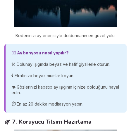
Bedeninizi ay enerjisiyle doldurmanın en güzel yolu.
🧘‍♀️
Ay banyosu nasıl yapılır?
👗 Dolunay ışığında beyaz ve hafif giysilerle oturun.
🕯️ Etrafınıza beyaz mumlar koyun.
👁️ Gözlerinizi kapatıp ay ışığının içinize dolduğunu hayal
edin.
⏱️ En az 20 dakika meditasyon yapın.
🌿 7. Koruyucu Tılsım Hazırlama