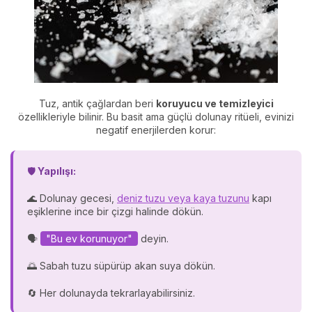
Tuz, antik çağlardan beri
koruyucu ve temizleyici
özellikleriyle bilinir. Bu basit ama güçlü dolunay ritüeli, evinizi
negatif enerjilerden korur:
🛡️
Yapılışı:
🌊 Dolunay gecesi,
deniz tuzu veya kaya tuzunu
kapı
eşiklerine ince bir çizgi halinde dökün.
🗣️
"Bu ev korunuyor"
deyin.
🌅 Sabah tuzu süpürüp akan suya dökün.
🔄 Her dolunayda tekrarlayabilirsiniz.