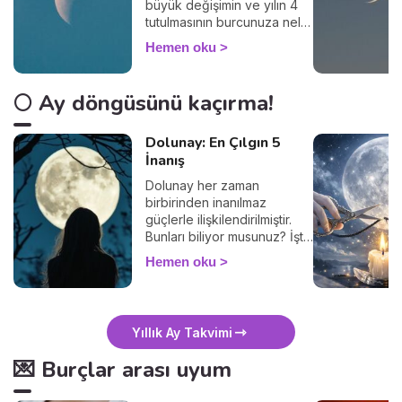
büyük değişimin ve yılın 4
tutulmasının burcunuza neler
getireceğini keşfedin.
Hemen oku
🌕 Ay döngüsünü kaçırma!
Dolunay: En Çılgın 5
İnanış
Dolunay her zaman
birbirinden inanılmaz
güçlerle ilişkilendirilmiştir.
Bunları biliyor musunuz? İşte
5 popüler inanış.
Hemen oku
Yıllık Ay Takvimi
💌 Burçlar arası uyum