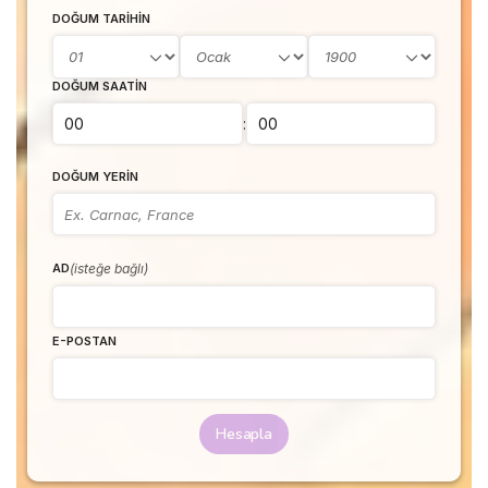
DOĞUM TARIHIN
DOĞUM SAATIN
:
DOĞUM YERIN
(isteğe bağlı)
AD
E-POSTAN
Hesapla