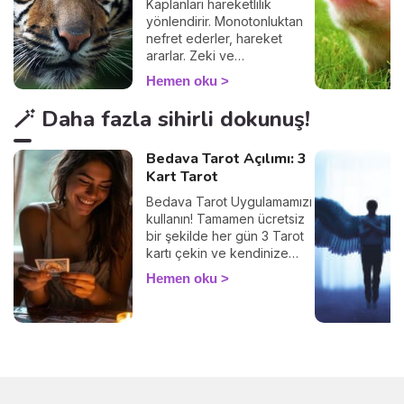
Kaplanları hareketlilik
yönlendirir. Monotonluktan
nefret ederler, hareket
ararlar. Zeki ve
karizmatiktirler.
Hemen oku
🪄 Daha fazla sihirli dokunuş!
Bedava Tarot Açılımı: 3
Kart Tarot
Bedava Tarot Uygulamamızı
kullanın! Tamamen ücretsiz
bir şekilde her gün 3 Tarot
kartı çekin ve kendinize
ayıracağınız birkaç
Hemen oku
dakikayla içsel
diyaloğunuzu güçlendirin.
Tarot, geleceği bildirmez,
şu an içinde bulunduğunuz
durumu anlamak,
duygularınızı keşfetmek ve
farkındalığınızı artırmak için