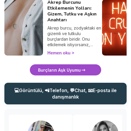
Akrep Burcunu
Etkilemenin Yolları:
Gizem, Tutku ve Aşkın
Anahtarı
Akrep burcu, zodyaktaki en
gizemli ve tutkulu
burçlardan biridir. Onu
etkilemek istiyorsanız,
sıradan yaklaşımlardan uzak
Hemen oku
durmalısınız. Akrep, derin
duygulara sahip, zeki ve
gizemli kişilere çekilir. Peki,
Burçların Aşk Uyumu
bir Akrep burcunu nasıl
etkileyebilirsiniz? Onun
ilgisini çekmek ve kalbini
kazanmak için bilmeniz
💻Görüntülü, 📲Telefon, 💬Chat, 📧E-posta ile
gereken tüm sırları bu
danışmanlık
yazıda bulacaksınız. Hazır
mısınız?