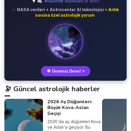
👩‍🚀
Kozmik Asistan'a Sor!
✨
NASA verileri + Astrocenter AI teknolojisi =
Anlık
soruna özel astrolojik yorum
🌟 Ücretsiz Dene! >
🔭 Güncel astrolojik haberler
2026 Ay Düğümleri:
Büyük Kova-Aslan
Geçişi
2026'da ay düğümleri Kova
ve Aslan'a geçiyor. Bu