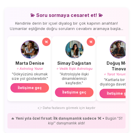
💫 Soru sormaya cesaret et! 💫
Kendinle derin bir içsel diyalog bir çok kapının anahtarı!
Uzmanlar eşliğinde doğru soruların cevabını aramaya başla...
1€
1€
Marta Denise
Simay Dağıstan
Doğuş Mert
Tinova
⭐ Astrolog Yazar
⭐ Vedik İlişki Astrologu
"Gökyüzünü okumak
"Astrolojiyle ilişki
⭐ Tarot Yorumcus
size yol gösterebilir."
dinamiklerinizi
"Kartlarla bir içse
keşfedin."
diyaloga davetlisini
İletişime geç
İletişime geç
İletişime geç
👉
Daha fazlasını görmek için kaydır
🔥
Yeni yıla özel fırsat: İlk danışmanlık sadece 1€
• Bugün "
51
kişi"
danışmanlık aldı!