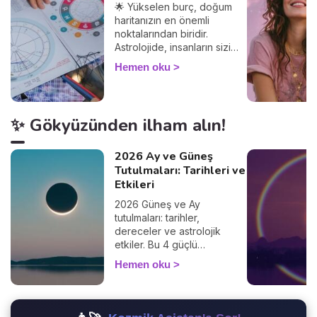
🌟 Yükselen burç, doğum
haritanızın en önemli
noktalarından biridir.
Astrolojide, insanların sizi
nasıl gördüğünü ve
Hemen oku
diğerleriyle olan
etkileşimlerinizi belirler.
Yükselen burcunuzu
öğrenerek, Güneş burcunuz
✨ Gökyüzünden ilham alın!
ve ilişkileriniz üzerindeki
etkilerini keşfedin. Peki
yükselen burç hesaplama
2026 Ay ve Güneş
nasıl yapılır? Çok basit! Tek
Tutulmaları: Tarihleri ve
ihtiyacınız olan doğum
Etkileri
saatiniz ve doğduğunuz yer.
2026 Güneş ve Ay
%100 güvenilir bir sonuç
tutulmaları: tarihler,
alacağınızdan emin
dereceler ve astrolojik
olabilirsiniz 🙏.
etkiler. Bu 4 güçlü
fenomenin hayatınızı nasıl
Hemen oku
etkilediğini keşfedin.