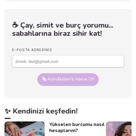
☕ Çay, simit ve burç yorumu...
sabahlarına biraz sihir kat!
E-POSTA ADRESINIZ
🗞️ AstroBülten'e Abone Ol!
✨ Kendinizi keşfedin!
Yükselen burcumu nasıl
hesaplarım?