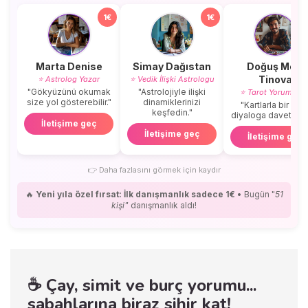
1€
1€
Marta Denise
Simay Dağıstan
Doğuş Mert
Tinova
⭐ Astrolog Yazar
⭐ Vedik İlişki Astrologu
"Gökyüzünü okumak
"Astrolojiyle ilişki
⭐ Tarot Yorumcus
size yol gösterebilir."
dinamiklerinizi
"Kartlarla bir içse
keşfedin."
diyaloga davetlisini
İletişime geç
İletişime geç
İletişime geç
👉
Daha fazlasını görmek için kaydır
🔥
Yeni yıla özel fırsat: İlk danışmanlık sadece 1€
• Bugün "
51
kişi"
danışmanlık aldı!
☕ Çay, simit ve burç yorumu...
sabahlarına biraz sihir kat!