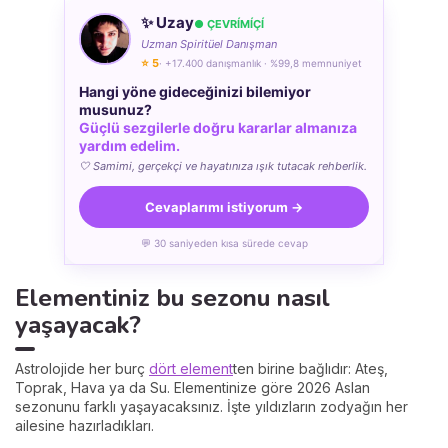
✨ Uzay
● ÇEVRÍMÍÇÍ
Uzman Spiritüel Danışman
⭐ 5
· +17.400 danışmanlık · %99,8 memnuniyet
Hangi yöne gideceğinizi bilemiyor
musunuz?
Güçlü sezgilerle doğru kararlar almanıza
yardım edelim.
🤍 Samimi, gerçekçi ve hayatınıza ışık tutacak rehberlik.
Cevaplarımı istiyorum →
💬 30 saniyeden kısa sürede cevap
Elementiniz bu sezonu nasıl
yaşayacak?
Astrolojide her burç
dört element
ten birine bağlıdır: Ateş,
Toprak, Hava ya da Su. Elementinize göre 2026 Aslan
sezonunu farklı yaşayacaksınız. İşte yıldızların zodyağın her
ailesine hazırladıkları.