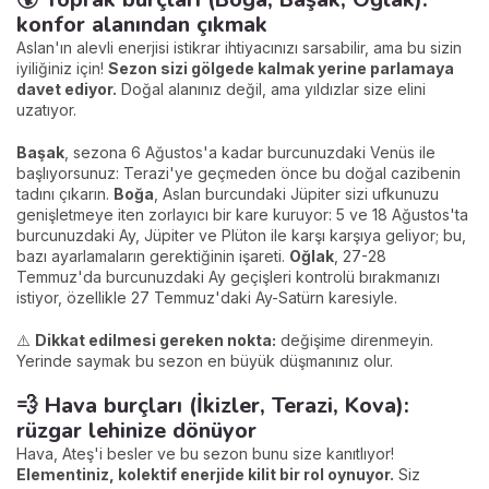
konfor alanından çıkmak
Aslan'ın alevli enerjisi istikrar ihtiyacınızı sarsabilir, ama bu sizin
iyiliğiniz için!
Sezon sizi gölgede kalmak yerine parlamaya
davet ediyor.
Doğal alanınız değil, ama yıldızlar size elini
uzatıyor.
Başak
, sezona 6 Ağustos'a kadar burcunuzdaki Venüs ile
başlıyorsunuz: Terazi'ye geçmeden önce bu doğal cazibenin
tadını çıkarın.
Boğa
, Aslan burcundaki Jüpiter sizi ufkunuzu
genişletmeye iten zorlayıcı bir kare kuruyor: 5 ve 18 Ağustos'ta
burcunuzdaki Ay, Jüpiter ve Plüton ile karşı karşıya geliyor; bu,
bazı ayarlamaların gerektiğinin işareti.
Oğlak
, 27-28
Temmuz'da burcunuzdaki Ay geçişleri kontrolü bırakmanızı
istiyor, özellikle 27 Temmuz'daki Ay-Satürn karesiyle.
⚠️
Dikkat edilmesi gereken nokta:
değişime direnmeyin.
Yerinde saymak bu sezon en büyük düşmanınız olur.
💨 Hava burçları (İkizler, Terazi, Kova):
rüzgar lehinize dönüyor
Hava, Ateş'i besler ve bu sezon bunu size kanıtlıyor!
Elementiniz, kolektif enerjide kilit bir rol oynuyor.
Siz