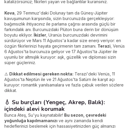
katalizörsünüz; fikirleri yayan ve bağlantılar kuransınız.
Kova
, 29 Temmuz'daki Dolunay tam da Güneş-Jüpiter
kavuşumunun karşısında, sizin burcunuzda gerçekleşiyor:
bağımsızlık ihtiyacınız ile parlama çağrısı arasında güçlü bir
farkındalık anı. Burcunuzdaki Plüton buna derin bir dönüşüm
boyutu ekliyor.
İkizler
, Uranüs burcunuzdaki devrimini
sürdürüyor ve Mars 11 Ağustos'a kadar size enerji veriyor: en
özgün fikirlerinizi hayata geçirmenin tam zamanı.
Terazi
, Venüs
6 Ağustos'ta burcunuza geliyor ve 17 Ağustos'ta Jüpiter ile
uyumlu bir altmışlık kuruyor: aşk, güzellik ve diplomasi sizin
süper güçleriniz.
⚠️
Dikkat edilmesi gereken nokta:
Terazi'deki Venüs, 11
Ağustos'ta Neptün ile ve 21 Ağustos'ta Satürn ile karşıt açı
kuruyor: romantik yanılsamalara ve fazla çabuk verilen sözlere
dikkat.
💧 Su burçları (Yengeç, Akrep, Balık):
içindeki alevi korumak
Bunca Ateş, Su'yu kaynatabilir!
Bu sezon, çevredeki
yoğunluğa kapılmamanızı
ve aynı zamanda kendi
hedeflerinizi beslemek için hassasiyetinizden güç almanızı