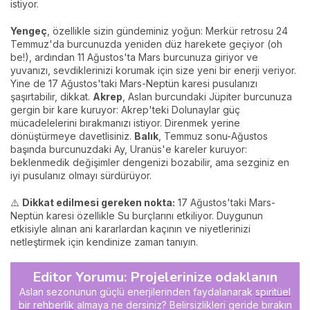
istiyor.
Yengeç
, özellikle sizin gündeminiz yoğun: Merkür retrosu 24
Temmuz'da burcunuzda yeniden düz harekete geçiyor (oh
be!), ardından 11 Ağustos'ta Mars burcunuza giriyor ve
yuvanızı, sevdiklerinizi korumak için size yeni bir enerji veriyor.
Yine de 17 Ağustos'taki Mars-Neptün karesi pusulanızı
şaşırtabilir, dikkat.
Akrep
, Aslan burcundaki Jüpiter burcunuza
gergin bir kare kuruyor: Akrep'teki Dolunaylar güç
mücadelelerini bırakmanızı istiyor. Direnmek yerine
dönüştürmeye davetlisiniz.
Balık
, Temmuz sonu-Ağustos
başında burcunuzdaki Ay, Uranüs'e kareler kuruyor:
beklenmedik değişimler dengenizi bozabilir, ama sezginiz en
iyi pusulanız olmayı sürdürüyor.
⚠️
Dikkat edilmesi gereken nokta:
17 Ağustos'taki Mars-
Neptün karesi özellikle Su burçlarını etkiliyor. Duygunun
etkisiyle alınan ani kararlardan kaçının ve niyetlerinizi
netleştirmek için kendinize zaman tanıyın.
Editor Yorumu: Projelerinize odaklanın
Aslan sezonunun güçlü enerjilerinden faydalanarak
spiritüel
bir rehberlik
almaya ne dersiniz? Belirsizlikleri geride bırakın