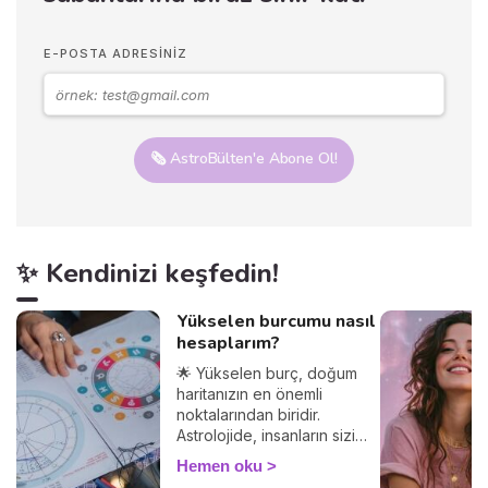
E-POSTA ADRESINIZ
🗞️ AstroBülten'e Abone Ol!
✨ Kendinizi keşfedin!
Yükselen burcumu nasıl
hesaplarım?
🌟 Yükselen burç, doğum
haritanızın en önemli
noktalarından biridir.
Astrolojide, insanların sizi
nasıl gördüğünü ve
Hemen oku
diğerleriyle olan