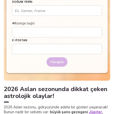
DOĞUM YERIN
(isteğe bağlı)
AD
E-POSTAN
Hesapla
2026 Aslan sezonunda dikkat çeken
astrolojik olaylar!
2026 Aslan sezonu, gökyüzünde adeta bir gösteri yaşanacak!
Bunun nadir bir sebebi var:
büyük şans gezegeni
Jüpiter
,