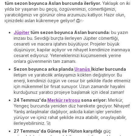
tüm sezon boyunca Aslan burcunda ilerliyor.
Yaklaşık on iki
yılda bir yaşanan bu geçiş, özgüvenimizi, cömertliğimizi,
yaratıcılığımızı ve görünür olma arzumuzu katlıyor. Hazır olun,
içinizdeki aslan kükremeye geliyor! 🦁✨
Jüpiter
tüm sezon boyunca Aslan burcunda:
bu yazın
imzası bu. Sevdiği burçta ilerleyen Jüpiter cömertliği,
cesareti ve macera iştahını büyütüyor. Projeler büyük
düşünüyor, kapılar açılıyor ve nihayet kendimize inanmaya
cesaret ediyoruz. Yeteneklerinizi küçümsemek yerine
onlara güvenmenin tam zamanı.
Sezon boyunca arka planda
Uranüs
İkizler burcunda
iletişim ve yaratıcılık anlayışımızı kökten değiştiriyor. Bu
enerji, kendimizi özgün ve cesur bir şekilde ifade etmemiz
için mükemmel bir fırsat sunuyor. Uzun zamandır hayalini
kurduğunuz yaratıcı projeye başlamak için ideal zaman!
24 Temmuz'da
Merkür retrosu
sona eriyor:
Merkür,
Yengeç burcunda yeniden düz harekete geçiyor. Nihayet!
Yanlış anlaşılmalar dağılıyor, askıda kalan işler yeniden
yürüyor ve içiniz rahat şekilde imza atabilir, onaylayabilir,
ilerleyebilirsiniz. 🚀
27 Temmuz'da Güneş ile Plüton karşıtlığı
güç