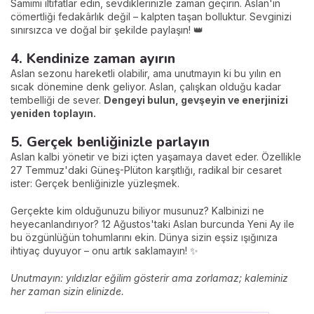
Samimi iltifatlar edin, sevdiklerinizle zaman geçirin. Aslan'ın
cömertliği fedakârlık değil – kalpten taşan bolluktur. Sevginizi
sınırsızca ve doğal bir şekilde paylaşın! 👑
4. Kendinize zaman ayırın
Aslan sezonu hareketli olabilir, ama unutmayın ki bu yılın en
sıcak dönemine denk geliyor. Aslan, çalışkan olduğu kadar
tembelliği de sever.
Dengeyi bulun, gevşeyin ve enerjinizi
yeniden toplayın.
5. Gerçek benliğinizle parlayın
Aslan kalbi yönetir ve bizi içten yaşamaya davet eder. Özellikle
27 Temmuz'daki Güneş-Plüton karşıtlığı, radikal bir cesaret
ister: Gerçek benliğinizle yüzleşmek.
Gerçekte kim olduğunuzu biliyor musunuz? Kalbinizi ne
heyecanlandırıyor? 12 Ağustos'taki Aslan burcunda Yeni Ay ile
bu özgünlüğün tohumlarını ekin. Dünya sizin eşsiz ışığınıza
ihtiyaç duyuyor – onu artık saklamayın! ✨
Unutmayın: yıldızlar eğilim gösterir ama zorlamaz; kaleminiz
her zaman sizin elinizde.