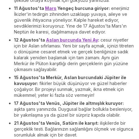
şekilde ortaya koymak için gökyüzü yanınızda.
11 Ağustos'ta
Mars
Yengeç burcuna giriyor:
enerjimiz
İkizler'in tedirgin zihninden uzaklaşıp yuvaya, aileye ve
güvenlik ihtiyacına yöneliyor. Kalple hareket ediyor,
sevdiklerimizi koruyoruz. Yine de 17 Ağustos'ta Mars'ın
Neptün ile karesi, dağılmamaya davet ediyor.
12 Ağustos'ta
Aslan burcunda Yeni Ay
:
cesur niyetler
için bir Aslan sıfırlaması. Yeni bir sayfa açmak, içinizi titreten
o dönüşüme cesaret etmek ve gerçek benliğinize sadık
kalarak yeniden başlamak için tam zamanı. Aynı gün
Merkür ile Plüton karşıtlığı derin gerçeklerin gün yüzüne
çıkmasını sağlayabilir.
15 Ağustos'ta Merkür, Aslan burcundaki Jüpiter ile
kavuşuyor:
fikirler büyük düşünüyor ve güzel haberler
çoğalıyor. Bir projeyi sunmak, yazmak, ikna etmek için
mükemmel; yeter ki fazla söz vermeyin!
17 Ağustos'ta Venüs, Jüpiter ile altmışlık kuruyor:
aşkta şans yanınızda. Duygusal bağlar bollukla besleniyor,
bir yakınlaşma ya da güzel bir sürpriz kapıda olabilir.
21 Ağustos'ta Venüs, Satürn ile karşıt:
ilişkilerde bir
gerçeklik testi. Bağlarınızın sağlamlığını ölçmek ve olgunca
sorumluluk almak için bir davet.