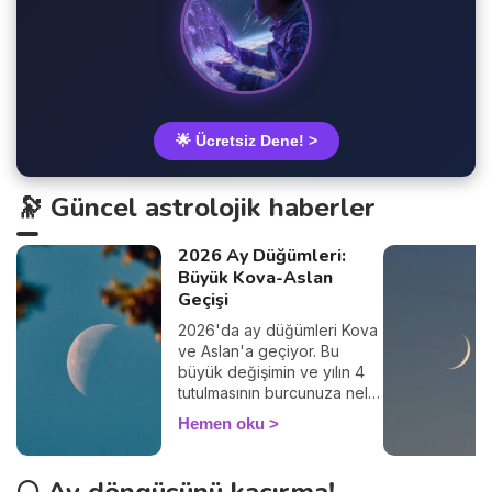
🌟 Ücretsiz Dene! >
🔭 Güncel astrolojik haberler
2026 Ay Düğümleri:
Büyük Kova-Aslan
Geçişi
2026'da ay düğümleri Kova
ve Aslan'a geçiyor. Bu
büyük değişimin ve yılın 4
tutulmasının burcunuza neler
getireceğini keşfedin.
Hemen oku
🌕 Ay döngüsünü kaçırma!