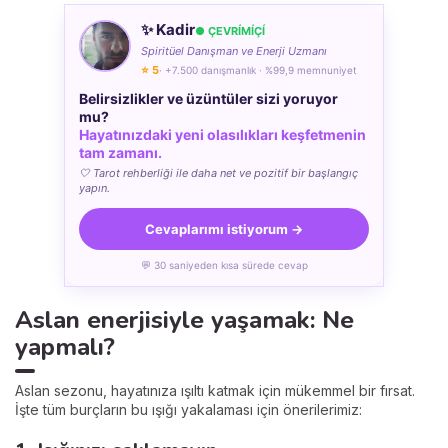
✨ Kadir
● ÇEVRÍMÍÇÍ
Spiritüel Danışman ve Enerji Uzmanı
⭐ 5
· +7.500 danışmanlık · %99,9 memnuniyet
Belirsizlikler ve üzüntüler sizi yoruyor
mu?
Hayatınızdaki yeni olasılıkları keşfetmenin
tam zamanı.
🤍 Tarot rehberliği ile daha net ve pozitif bir başlangıç
yapın.
Cevaplarımı istiyorum →
💬 30 saniyeden kısa sürede cevap
Aslan enerjisiyle yaşamak: Ne
yapmalı?
Aslan sezonu, hayatınıza ışıltı katmak için mükemmel bir fırsat.
İşte tüm burçların bu ışığı yakalaması için önerilerimiz: