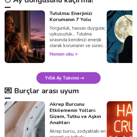
Tutulma: Enerjinizi
Korumanın 7 Yolu
Yorgunluk, hassas duygular,
uykusuzluk... Tutulma
sırasında kendinizi enerjik
olarak korumanın ve süreci
sakin geçirmenin 7 basit
Hemen oku
yolunu keşfedin. 🛡️🌒
Yıllık Ay Takvimi
💌 Burçlar arası uyum
Akrep Burcunu
Etkilemenin Yolları:
Gizem, Tutku ve Aşkın
Anahtarı
Akrep burcu, zodyaktaki en
gizemli ve tutkulu