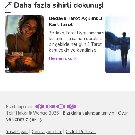
🪄 Daha fazla sihirli dokunuş!
Bedava Tarot Açılımı: 3
Kart Tarot
Bedava Tarot Uygulamamızı
kullanın! Tamamen ücretsiz
bir şekilde her gün 3 Tarot
kartı çekin ve kendinize
ayıracağınız birkaç
Hemen oku
dakikayla içsel
diyaloğunuzu güçlendirin.
Tarot, geleceği bildirmez,
şu an içinde bulunduğunuz
durumu anlamak,
duygularınızı keşfetmek ve
farkındalığınızı artırmak için
kullanılır. Haydi başlayalım!
Bizi takip edin
Telif Hakkı © Wengo 2026 |
Bizi daha yakından tanıyın
|
Oyun
ve ücretsiz çekiliş
Yasal Uyarı
|
Çerez yönetimi
|
Gizlilik Politikası