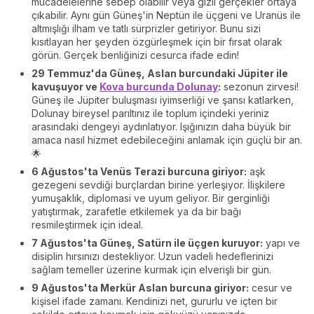
mücadelelerine sebep olabilir veya gizli gerçekler ortaya
çıkabilir. Aynı gün Güneş'in Neptün ile üçgeni ve Uranüs ile
altmışlığı ilham ve tatlı sürprizler getiriyor. Bunu sizi
kısıtlayan her şeyden özgürleşmek için bir fırsat olarak
görün. Gerçek benliğinizi cesurca ifade edin!
29 Temmuz'da Güneş, Aslan burcundaki Jüpiter ile
kavuşuyor ve
Kova burcunda Dolunay
:
sezonun zirvesi!
Güneş ile Jüpiter buluşması iyimserliği ve şansı katlarken,
Dolunay bireysel parıltınız ile toplum içindeki yeriniz
arasındaki dengeyi aydınlatıyor. Işığınızın daha büyük bir
amaca nasıl hizmet edebileceğini anlamak için güçlü bir an.
🌟
6 Ağustos'ta Venüs Terazi burcuna giriyor:
aşk
gezegeni sevdiği burçlardan birine yerleşiyor. İlişkilere
yumuşaklık, diplomasi ve uyum geliyor. Bir gerginliği
yatıştırmak, zarafetle etkilemek ya da bir bağı
resmileştirmek için ideal.
7 Ağustos'ta Güneş, Satürn ile üçgen kuruyor:
yapı ve
disiplin hırsınızı destekliyor. Uzun vadeli hedeflerinizi
sağlam temeller üzerine kurmak için elverişli bir gün.
9 Ağustos'ta Merkür Aslan burcuna giriyor:
cesur ve
kişisel ifade zamanı. Kendinizi net, gururlu ve içten bir