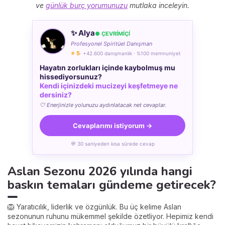
ve
günlük burç yorumunuzu
mutlaka inceleyin.
✨ Alya
● ÇEVRÍMÍÇÍ
Profesyonel Spiritüel Danışman
⭐ 5
· +42.600 danışmanlık · %100 memnuniyet
Hayatın zorlukları içinde kaybolmuş mu
hissediyorsunuz?
Kendi içinizdeki mucizeyi keşfetmeye ne
dersiniz?
🤍 Enerjinizle yolunuzu aydınlatacak net cevaplar.
Cevaplarımı istiyorum →
💬 30 saniyeden kısa sürede cevap
Aslan Sezonu 2026 yılında hangi
baskın temaları gündeme getirecek?
🦁 Yaratıcılık, liderlik ve özgünlük. Bu üç kelime Aslan
sezonunun ruhunu mükemmel şekilde özetliyor. Hepimiz kendi