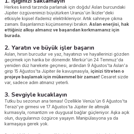
1. Işığınızı saklamayın
Herkes kendi tarzında parlamak için doğdu! Aslan burcundaki
Jüpiter özgüvenimizi büyütürken Uranüs'ün İkizler'deki
etkisiyle kişisel ifademiz elektrikleniyor. Artık sahneye çıkma
zamanı. Başarılarınızı küçümsemeyi bırakın.
Aslan enerjisi, hak
ettiğiniz alkışı almanız ve başarıdan korkmamanız için
burada.
2. Yaratın ve büyük işler başarın
Aslan, hırsın burcudur ve yaz, hayatınızı ve hayallerinizi gözden
geçirmek için harika bir dönemdir. Merkür'ün 24 Temmuz'da
yeniden düz harekete geçmesi, ardından 9 Ağustos'ta Aslan'a
girip 15 Ağustos'ta Jüpiter ile kavuşmasıyla,
içinizi titreten o
projeye başlamak için mükemmel bir zaman!
Cesaret sizde
var, sadece adım atmanız yeterli.
3. Sevgiyle kucaklayın
Tutku bu sezonun ana teması! Özellikle Venüs'ün 6 Ağustos'ta
Terazi'ye girmesi ve 17 Ağustos'ta Jüpiter ile altmışlık
kurmasıyla, romantizm ve duygusal bağlar güçleniyor. Aşka açık
olun, duygularınızı özgürce yaşayın. Manipülasyona ya da
karmaşaya gerek yok.