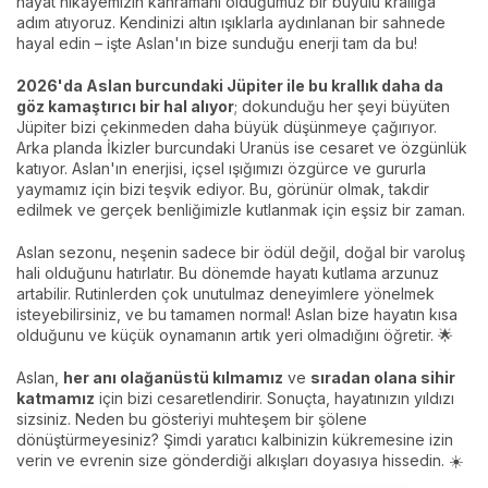
hayat hikayemizin kahramanı olduğumuz bir büyülü krallığa
adım atıyoruz. Kendinizi altın ışıklarla aydınlanan bir sahnede
hayal edin – işte Aslan'ın bize sunduğu enerji tam da bu!
2026'da Aslan burcundaki Jüpiter ile bu krallık daha da
göz kamaştırıcı bir hal alıyor
; dokunduğu her şeyi büyüten
Jüpiter bizi çekinmeden daha büyük düşünmeye çağırıyor.
Arka planda İkizler burcundaki Uranüs ise cesaret ve özgünlük
katıyor. Aslan'ın enerjisi, içsel ışığımızı özgürce ve gururla
yaymamız için bizi teşvik ediyor. Bu, görünür olmak, takdir
edilmek ve gerçek benliğimizle kutlanmak için eşsiz bir zaman.
Aslan sezonu, neşenin sadece bir ödül değil, doğal bir varoluş
hali olduğunu hatırlatır. Bu dönemde hayatı kutlama arzunuz
artabilir. Rutinlerden çok unutulmaz deneyimlere yönelmek
isteyebilirsiniz, ve bu tamamen normal! Aslan bize hayatın kısa
olduğunu ve küçük oynamanın artık yeri olmadığını öğretir. 🌟
Aslan,
her anı olağanüstü kılmamız
ve
sıradan olana sihir
katmamız
için bizi cesaretlendirir. Sonuçta, hayatınızın yıldızı
sizsiniz. Neden bu gösteriyi muhteşem bir şölene
dönüştürmeyesiniz? Şimdi yaratıcı kalbinizin kükremesine izin
verin ve evrenin size gönderdiği alkışları doyasıya hissedin. ☀️