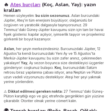
🔥
Ateş burçları
(Koç, Aslan, Yay): yazın
kralları
Hemen söyleyelim:
bu sizin sezonunuz.
Aslan burcundaki
Jüpiter, Ateş'in tüm enerjisini büyütüyor; olağanüstü bir
özgüven ve yaratıcılık dalgasıyla taşınıyorsunuz. 29
Temmuz'daki Güneş-Jüpiter kavuşumu sizin için tam bir havai
fişek gösterisi: kapılar açılıyor, iyimserlik taşıyor ve projeleriniz
görkemli bir boyut kazanıyor.
Aslan
, her şeyin merkezindesiniz. Burcunuzdaki Jüpiter, 12
Ağustos'ta kendi burcunuzdaki Yeni Ay ve 15 Ağustos'ta
Merkür-Jüpiter kavuşumu: bu sizin zafer anınız, çekinmeden
yakalayın!
Yay
, Ay sezon boyunca size destekleyici üçgenler
gönderiyor: coşkunuz bulaşıcı.
Koç
, burcunuzdaki Satürn
retrosu biraz yapılanma çabası istiyor, ama Neptün ve Plüton
uzun vadeli vizyonunuzu destekliyor. Ateşi her şeyi yakmak
yerine yönlendirin.
⚠️
Dikkat edilmesi gereken nokta:
27 Temmuz'daki Güneş-
Plüton karşıtlığı ego ve güç etrafında gerginlikleri gün yüzüne
çıkarabilir. Otoriter olmak yerine cömert kalın.
🌍 Toprak burçları (Boğa, Başak, Oğlak):