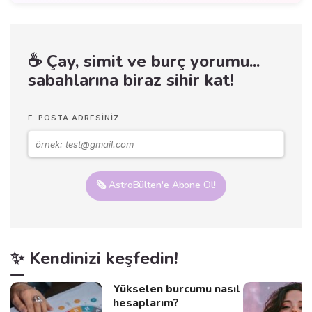
☕ Çay, simit ve burç yorumu...
sabahlarına biraz sihir kat!
E-POSTA ADRESINIZ
🗞️ AstroBülten'e Abone Ol!
✨ Kendinizi keşfedin!
Yükselen burcumu nasıl
hesaplarım?