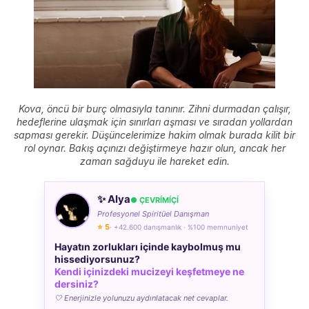
Kova, öncü bir burç olmasıyla tanınır. Zihni durmadan çalışır,
hedeflerine ulaşmak için sınırları aşması ve sıradan yollardan
sapması gerekir. Düşüncelerimize hakim olmak burada kilit bir
rol oynar. Bakış açınızı değiştirmeye hazır olun, ancak her
zaman sağduyu ile hareket edin.
✨ Alya
● ÇEVRÍMÍÇÍ
Profesyonel Spiritüel Danışman
⭐ 5
· +42.600 danışmanlık · %100 memnuniyet
Hayatın zorlukları içinde kaybolmuş mu
hissediyorsunuz?
Kendi içinizdeki mucizeyi keşfetmeye ne
dersiniz?
🤍 Enerjinizle yolunuzu aydınlatacak net cevaplar.