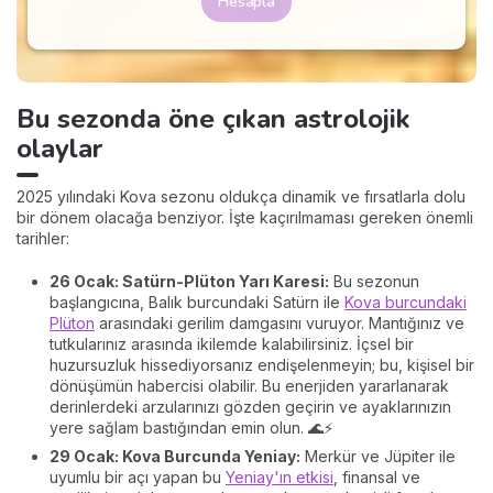
Hesapla
Bu sezonda öne çıkan astrolojik
olaylar
2025 yılındaki Kova sezonu oldukça dinamik ve fırsatlarla dolu
bir dönem olacağa benziyor. İşte kaçırılmaması gereken önemli
tarihler:
26 Ocak: Satürn-Plüton Yarı Karesi:
Bu sezonun
başlangıcına, Balık burcundaki Satürn ile
Kova burcundaki
Plüton
arasındaki gerilim damgasını vuruyor. Mantığınız ve
tutkularınız arasında ikilemde kalabilirsiniz. İçsel bir
huzursuzluk hissediyorsanız endişelenmeyin; bu, kişisel bir
dönüşümün habercisi olabilir. Bu enerjiden yararlanarak
derinlerdeki arzularınızı gözden geçirin ve ayaklarınızın
yere sağlam bastığından emin olun. 🌊⚡
29 Ocak: Kova Burcunda Yeniay:
Merkür ve Jüpiter ile
uyumlu bir açı yapan bu
Yeniay'ın etkisi
, finansal ve