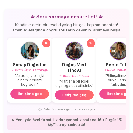
💫 Soru sormaya cesaret et! 💫
Kendinle derin bir içsel diyalog bir çok kapının anahtarı!
Uzmanlar eşliğinde doğru soruların cevabını aramaya başla...
1€
1€
1€
Simay Dağıstan
Doğuş Mert
Perse Tobur
Tinova
⭐ Vedik İlişki Astrologu
⭐ Rüya Yorumcus
ak
"Astrolojiyle ilişki
"Bilinçaltınızı ve
⭐ Tarot Yorumcusu
r."
dinamiklerinizi
duygularınızı
"Kartlarla bir içsel
keşfedin."
farkedin."
diyaloga davetlisiniz."
İletişime geç
İletişime geç
İletişime geç
👉
Daha fazlasını görmek için kaydır
🔥
Yeni yıla özel fırsat: İlk danışmanlık sadece 1€
• Bugün "
51
kişi"
danışmanlık aldı!