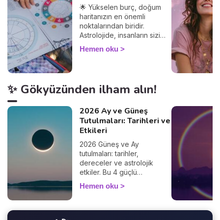
🌟 Yükselen burç, doğum
haritanızın en önemli
noktalarından biridir.
Astrolojide, insanların sizi
nasıl gördüğünü ve
Hemen oku
diğerleriyle olan
etkileşimlerinizi belirler.
Yükselen burcunuzu
öğrenerek, Güneş burcunuz
✨ Gökyüzünden ilham alın!
ve ilişkileriniz üzerindeki
etkilerini keşfedin. Peki
yükselen burç hesaplama
2026 Ay ve Güneş
nasıl yapılır? Çok basit! Tek
Tutulmaları: Tarihleri ve
ihtiyacınız olan doğum
Etkileri
saatiniz ve doğduğunuz yer.
2026 Güneş ve Ay
%100 güvenilir bir sonuç
tutulmaları: tarihler,
alacağınızdan emin
dereceler ve astrolojik
olabilirsiniz 🙏.
etkiler. Bu 4 güçlü
fenomenin hayatınızı nasıl
Hemen oku
etkilediğini keşfedin.