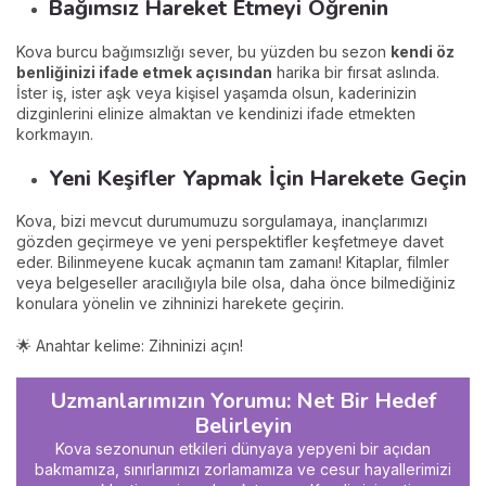
Bağımsız Hareket Etmeyi Öğrenin
Kova burcu bağımsızlığı sever, bu yüzden bu sezon
kendi öz
benliğinizi ifade etmek açısından
harika bir fırsat aslında.
İster iş, ister aşk veya kişisel yaşamda olsun, kaderinizin
dizginlerini elinize almaktan ve kendinizi ifade etmekten
korkmayın.
Yeni Keşifler Yapmak İçin Harekete Geçin
Kova, bizi mevcut durumumuzu sorgulamaya, inançlarımızı
gözden geçirmeye ve yeni perspektifler keşfetmeye davet
eder. Bilinmeyene kucak açmanın tam zamanı! Kitaplar, filmler
veya belgeseller aracılığıyla bile olsa, daha önce bilmediğiniz
konulara yönelin ve zihninizi harekete geçirin.
🌟 Anahtar kelime: Zihninizi açın!
Uzmanlarımızın Yorumu: Net Bir Hedef
Belirleyin
Kova sezonunun etkileri dünyaya yepyeni bir açıdan
bakmamıza, sınırlarımızı zorlamamıza ve cesur hayallerimizi