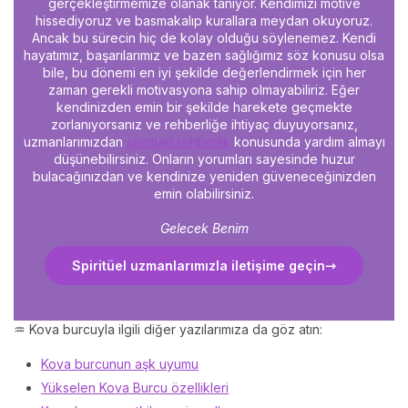
gerçekleştirmemize olanak tanıyor. Kendimizi motive
hissediyoruz ve basmakalıp kurallara meydan okuyoruz.
Ancak bu sürecin hiç de kolay olduğu söylenemez. Kendi
hayatımız, başarılarımız ve bazen sağlığımız söz konusu olsa
bile, bu dönemi en iyi şekilde değerlendirmek için her
zaman gerekli motivasyona sahip olmayabiliriz. Eğer
kendinizden emin bir şekilde harekete geçmekte
zorlanıyorsanız ve rehberliğe ihtiyaç duyuyorsanız,
uzmanlarımızdan
spiritüel rehberlik
konusunda yardım almayı
düşünebilirsiniz. Onların yorumları sayesinde huzur
bulacağınızdan ve kendinize yeniden güveneceğinizden
emin olabilirsiniz.
Gelecek Benim
Spiritüel uzmanlarımızla iletişime geçin
♒ Kova burcuyla ilgili diğer yazılarımıza da göz atın:
Kova burcunun aşk uyumu
Yükselen Kova Burcu özellikleri