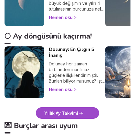
büyük değişimin ve yılın 4
tutulmasının burcunuza neler
getireceğini keşfedin.
Hemen oku
🌕 Ay döngüsünü kaçırma!
Dolunay: En Çılgın 5
İnanış
Dolunay her zaman
birbirinden inanılmaz
güçlerle ilişkilendirilmiştir.
Bunları biliyor musunuz? İşte
5 popüler inanış.
Hemen oku
Yıllık Ay Takvimi
💌 Burçlar arası uyum