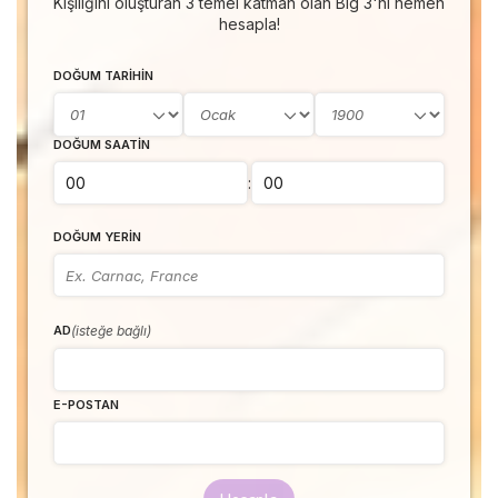
Kişiliğini oluşturan 3 temel katman olan Big 3'ni hemen
hesapla!
DOĞUM TARIHIN
DOĞUM SAATIN
:
DOĞUM YERIN
(isteğe bağlı)
AD
E-POSTAN