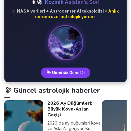
👩‍🚀
Kozmik Asistan'a Sor!
✨
NASA verileri + Astrocenter AI teknolojisi =
Anlık
soruna özel astrolojik yorum
🌟 Ücretsiz Dene! >
🔭 Güncel astrolojik haberler
2026 Ay Düğümleri:
Büyük Kova-Aslan
Geçişi
2026'da ay düğümleri Kova
ve Aslan'a geçiyor. Bu