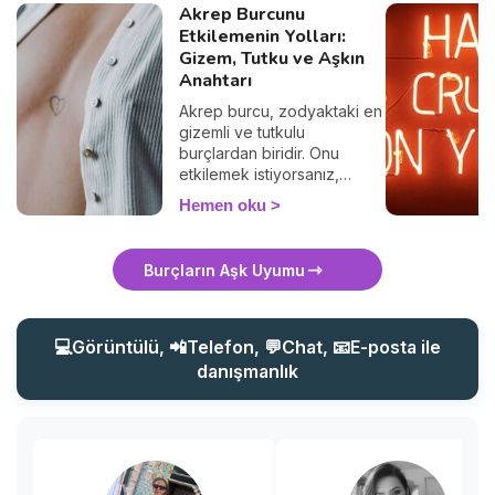
Akrep Burcunu
Etkilemenin Yolları:
Gizem, Tutku ve Aşkın
Anahtarı
Akrep burcu, zodyaktaki en
gizemli ve tutkulu
burçlardan biridir. Onu
etkilemek istiyorsanız,
sıradan yaklaşımlardan uzak
Hemen oku
durmalısınız. Akrep, derin
duygulara sahip, zeki ve
gizemli kişilere çekilir. Peki,
Burçların Aşk Uyumu
bir Akrep burcunu nasıl
etkileyebilirsiniz? Onun
ilgisini çekmek ve kalbini
kazanmak için bilmeniz
💻Görüntülü, 📲Telefon, 💬Chat, 📧E-posta ile
gereken tüm sırları bu
danışmanlık
yazıda bulacaksınız. Hazır
mısınız?