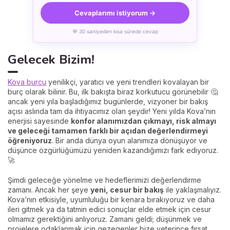
Cevaplarımı istiyorum →
💬 30 saniyeden kısa sürede cevap
Gelecek Bizim!
Kova burcu
yenilikçi, yaratıcı ve yeni trendleri kovalayan bir
burç olarak bilinir. Bu, ilk bakışta biraz korkutucu görünebilir 🤔
ancak yeni yıla başladığımız bugünlerde, vizyoner bir bakış
açısı aslında tam da ihtiyacımız olan şeydir! Yeni yılda Kova’nın
enerjisi sayesinde
konfor alanımızdan çıkmayı, risk almayı
ve geleceği tamamen farklı bir açıdan değerlendirmeyi
öğreniyoruz
. Bir anda dünya oyun alanımıza dönüşüyor ve
düşünce özgürlüğümüzü yeniden kazandığımızı fark ediyoruz.
🚀
Şimdi geleceğe yönelme ve hedeflerimizi değerlendirme
zamanı. Ancak her şeye
yeni, cesur bir bakış
ile yaklaşmalıyız.
Kova’nın etkisiyle, uyumluluğu bir kenara bırakıyoruz ve daha
ileri gitmek ya da tatmin edici sonuçlar elde etmek için cesur
olmamız gerektiğini anlıyoruz. Zamanı geldi; düşünmek ve
projelere odaklanmak için gezegenler bize yeterince fırsat