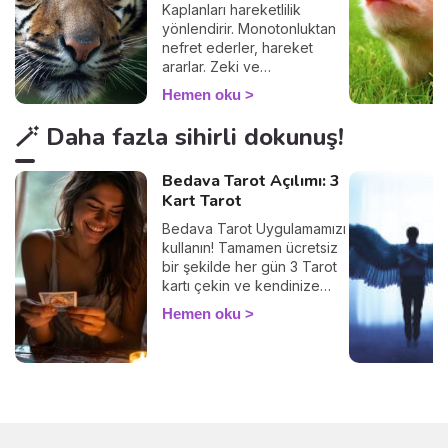
Kaplanları hareketlilik
yönlendirir. Monotonluktan
nefret ederler, hareket
ararlar. Zeki ve
karizmatiktirler.
Hemen oku
🪄 Daha fazla sihirli dokunuş!
Bedava Tarot Açılımı: 3
Kart Tarot
Bedava Tarot Uygulamamızı
kullanın! Tamamen ücretsiz
bir şekilde her gün 3 Tarot
kartı çekin ve kendinize
ayıracağınız birkaç
Hemen oku
dakikayla içsel
diyaloğunuzu güçlendirin.
Tarot, geleceği bildirmez,
şu an içinde bulunduğunuz
durumu anlamak,
duygularınızı keşfetmek ve
farkındalığınızı artırmak için