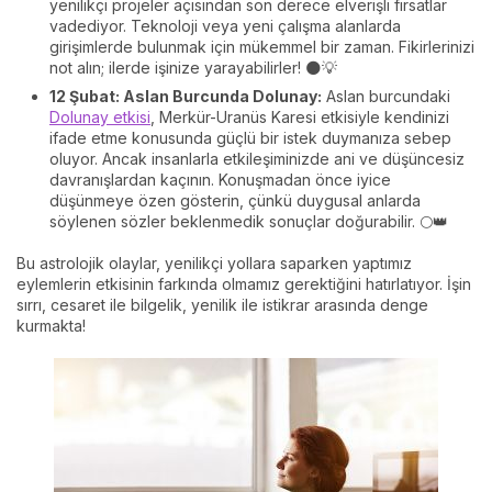
yenilikçi projeler açısından son derece elverişli fırsatlar
vadediyor. Teknoloji veya yeni çalışma alanlarda
girişimlerde bulunmak için mükemmel bir zaman. Fikirlerinizi
not alın; ilerde işinize yarayabilirler! 🌑💡
12 Şubat: Aslan Burcunda Dolunay:
Aslan burcundaki
Dolunay etkisi
, Merkür-Uranüs Karesi etkisiyle kendinizi
ifade etme konusunda güçlü bir istek duymanıza sebep
oluyor. Ancak insanlarla etkileşiminizde ani ve düşüncesiz
davranışlardan kaçının. Konuşmadan önce iyice
düşünmeye özen gösterin, çünkü duygusal anlarda
söylenen sözler beklenmedik sonuçlar doğurabilir. 🌕👑
Bu astrolojik olaylar, yenilikçi yollara saparken yaptımız
eylemlerin etkisinin farkında olmamız gerektiğini hatırlatıyor. İşin
sırrı, cesaret ile bilgelik, yenilik ile istikrar arasında denge
kurmakta!