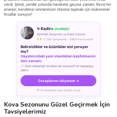
verdi. Şimdi, yenilik yolunda harekete geçme zamanı. Kova’nın
enerjisi, kendimizi sınırlarımızın ötesine taşımak için mükemmel
fırsatlar sunuyor!
✨ Kadir
● ÇEVRÍMÍÇÍ
Spiritüel Danışman ve Enerji Uzmanı
⭐ 5
· +7.500 danışmanlık · %99,9 memnuniyet
Belirsizlikler ve üzüntüler sizi yoruyor
mu?
Hayatınızdaki yeni olasılıkları keşfetmenin
tam zamanı.
🤍 Tarot rehberliği ile daha net ve pozitif bir başlangıç
yapın.
Cevaplarımı istiyorum →
💬 30 saniyeden kısa sürede cevap
Kova Sezonunu Güzel Geçirmek İçin
Tavsiyelerimiz