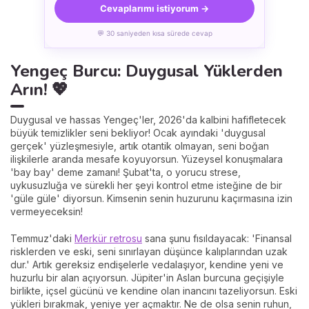
Cevaplarımı istiyorum →
💬 30 saniyeden kısa sürede cevap
Yengeç Burcu: Duygusal Yüklerden
Arın! 💖
Duygusal ve hassas Yengeç'ler, 2026'da kalbini hafifletecek
büyük temizlikler seni bekliyor! Ocak ayındaki 'duygusal
gerçek' yüzleşmesiyle, artık otantik olmayan, seni boğan
ilişkilerle aranda mesafe koyuyorsun. Yüzeysel konuşmalara
'bay bay' deme zamanı! Şubat'ta, o yorucu strese,
uykusuzluğa ve sürekli her şeyi kontrol etme isteğine de bir
'güle güle' diyorsun. Kimsenin senin huzurunu kaçırmasına izin
vermeyeceksin!
Temmuz'daki
Merkür retrosu
sana şunu fısıldayacak: 'Finansal
risklerden ve eski, seni sınırlayan düşünce kalıplarından uzak
dur.' Artık gereksiz endişelerle vedalaşıyor, kendine yeni ve
huzurlu bir alan açıyorsun. Jüpiter'in Aslan burcuna geçişiyle
birlikte, içsel gücünü ve kendine olan inancını tazeliyorsun. Eski
yükleri bırakmak, yeniye yer açmaktır. Ne de olsa senin ruhun,