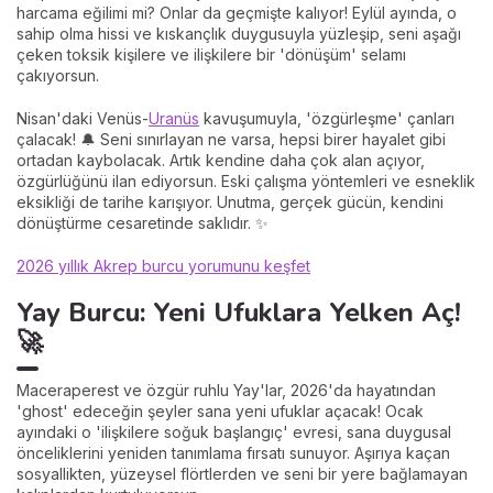
harcama eğilimi mi? Onlar da geçmişte kalıyor! Eylül ayında, o
sahip olma hissi ve kıskançlık duygusuyla yüzleşip, seni aşağı
çeken toksik kişilere ve ilişkilere bir 'dönüşüm' selamı
çakıyorsun.
Nisan'daki Venüs-
Uranüs
kavuşumuyla, 'özgürleşme' çanları
çalacak! 🔔 Seni sınırlayan ne varsa, hepsi birer hayalet gibi
ortadan kaybolacak. Artık kendine daha çok alan açıyor,
özgürlüğünü ilan ediyorsun. Eski çalışma yöntemleri ve esneklik
eksikliği de tarihe karışıyor. Unutma, gerçek gücün, kendini
dönüştürme cesaretinde saklıdır. ✨
2026 yıllık Akrep burcu yorumunu keşfet
Yay Burcu: Yeni Ufuklara Yelken Aç!
🚀
Maceraperest ve özgür ruhlu Yay'lar, 2026'da hayatından
'ghost' edeceğin şeyler sana yeni ufuklar açacak! Ocak
ayındaki o 'ilişkilere soğuk başlangıç' evresi, sana duygusal
önceliklerini yeniden tanımlama fırsatı sunuyor. Aşırıya kaçan
sosyallikten, yüzeysel flörtlerden ve seni bir yere bağlamayan