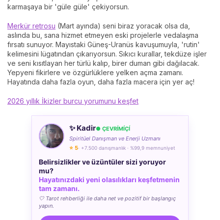
karmaşaya bir 'güle güle' çekiyorsun.
Merkür retrosu
(Mart ayında) seni biraz yoracak olsa da,
aslında bu, sana hizmet etmeyen eski projelerle vedalaşma
fırsatı sunuyor. Mayıstaki Güneş-Uranüs kavuşumuyla, 'rutin'
kelimesini lügatından çıkarıyorsun. Sıkıcı kurallar, tekdüze işler
ve seni kısıtlayan her türlü kalıp, birer duman gibi dağılacak.
Yepyeni fikirlere ve özgürlüklere yelken açma zamanı.
Hayatında daha fazla oyun, daha fazla macera için yer aç!
2026 yıllık İkizler burcu yorumunu keşfet
✨ Kadir
● ÇEVRÍMÍÇÍ
Spiritüel Danışman ve Enerji Uzmanı
⭐ 5
· +7.500 danışmanlık · %99,9 memnuniyet
Belirsizlikler ve üzüntüler sizi yoruyor
mu?
Hayatınızdaki yeni olasılıkları keşfetmenin
tam zamanı.
🤍 Tarot rehberliği ile daha net ve pozitif bir başlangıç
yapın.