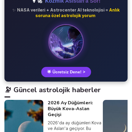
👩‍🚀
Kozmik Asistan'a Sor!
✨
NASA verileri + Astrocenter AI teknolojisi =
Anlık
soruna özel astrolojik yorum
🌟 Ücretsiz Dene! >
🔭 Güncel astrolojik haberler
2026 Ay Düğümleri:
Büyük Kova-Aslan
Geçişi
2026'da ay düğümleri Kova
ve Aslan'a geçiyor. Bu