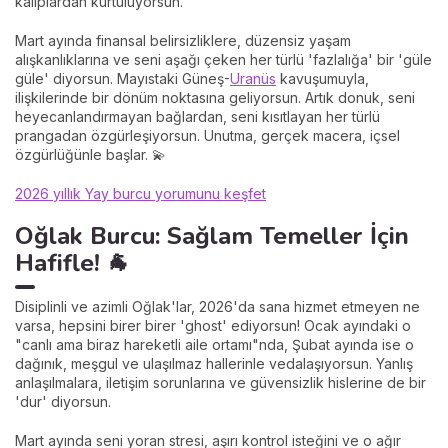
kalıplardan kurtuluyorsun.
Mart ayında finansal belirsizliklere, düzensiz yaşam
alışkanlıklarına ve seni aşağı çeken her türlü 'fazlalığa' bir 'güle
güle' diyorsun. Mayıstaki Güneş-
Uranüs
kavuşumuyla,
ilişkilerinde bir dönüm noktasına geliyorsun. Artık donuk, seni
heyecanlandırmayan bağlardan, seni kısıtlayan her türlü
prangadan özgürleşiyorsun. Unutma, gerçek macera, içsel
özgürlüğünle başlar. 💫
2026 yıllık Yay burcu yorumunu keşfet
Oğlak Burcu: Sağlam Temeller İçin
Hafifle! 🐐
Disiplinli ve azimli Oğlak'lar, 2026'da sana hizmet etmeyen ne
varsa, hepsini birer birer 'ghost' ediyorsun! Ocak ayındaki o
"canlı ama biraz hareketli aile ortamı"nda, Şubat ayında ise o
dağınık, meşgul ve ulaşılmaz hallerinle vedalaşıyorsun. Yanlış
anlaşılmalara, iletişim sorunlarına ve güvensizlik hislerine de bir
'dur' diyorsun.
Mart ayında seni yoran stresi, aşırı kontrol isteğini ve o ağır