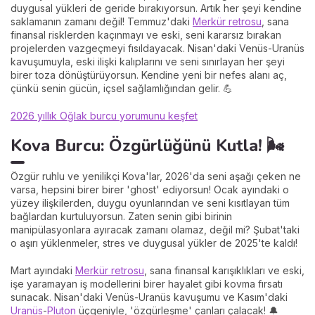
duygusal yükleri de geride bırakıyorsun. Artık her şeyi kendine
saklamanın zamanı değil! Temmuz'daki
Merkür retrosu
, sana
finansal risklerden kaçınmayı ve eski, seni kararsız bırakan
projelerden vazgeçmeyi fısıldayacak. Nisan'daki Venüs-Uranüs
kavuşumuyla, eski ilişki kalıplarını ve seni sınırlayan her şeyi
birer toza dönüştürüyorsun. Kendine yeni bir nefes alanı aç,
çünkü senin gücün, içsel sağlamlığından gelir. 💪
2026 yıllık Oğlak burcu yorumunu keşfet
Kova Burcu: Özgürlüğünü Kutla! 🌬️
Özgür ruhlu ve yenilikçi Kova'lar, 2026'da seni aşağı çeken ne
varsa, hepsini birer birer 'ghost' ediyorsun! Ocak ayındaki o
yüzey ilişkilerden, duygu oyunlarından ve seni kısıtlayan tüm
bağlardan kurtuluyorsun. Zaten senin gibi birinin
manipülasyonlara ayıracak zamanı olamaz, değil mi? Şubat'taki
o aşırı yüklenmeler, stres ve duygusal yükler de 2025'te kaldı!
Mart ayındaki
Merkür retrosu
, sana finansal karışıklıkları ve eski,
işe yaramayan iş modellerini birer hayalet gibi kovma fırsatı
sunacak. Nisan'daki Venüs-Uranüs kavuşumu ve Kasım'daki
Uranüs
-
Pluton
üçgeniyle, 'özgürleşme' çanları çalacak! 🔔