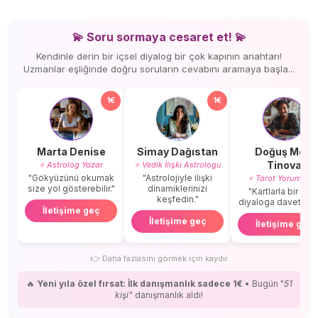
💫 Soru sormaya cesaret et! 💫
Kendinle derin bir içsel diyalog bir çok kapının anahtarı!
Uzmanlar eşliğinde doğru soruların cevabını aramaya başla...
1€
1€
Marta Denise
Simay Dağıstan
Doğuş Mert
Tinova
⭐ Astrolog Yazar
⭐ Vedik İlişki Astrologu
"Gökyüzünü okumak
"Astrolojiyle ilişki
⭐ Tarot Yorumcus
size yol gösterebilir."
dinamiklerinizi
"Kartlarla bir içse
keşfedin."
diyaloga davetlisini
İletişime geç
İletişime geç
İletişime geç
👉
Daha fazlasını görmek için kaydır
🔥
Yeni yıla özel fırsat: İlk danışmanlık sadece 1€
• Bugün "
51
kişi"
danışmanlık aldı!