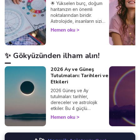
🌟 Yükselen burç, doğum
haritanızın en önemli
noktalarından biridir.
Astrolojide, insanların sizi
nasıl gördüğünü ve
Hemen oku
diğerleriyle olan
etkileşimlerinizi belirler.
Yükselen burcunuzu
öğrenerek, Güneş burcunuz
✨ Gökyüzünden ilham alın!
ve ilişkileriniz üzerindeki
etkilerini keşfedin. Peki
yükselen burç hesaplama
2026 Ay ve Güneş
nasıl yapılır? Çok basit! Tek
Tutulmaları: Tarihleri ve
ihtiyacınız olan doğum
Etkileri
saatiniz ve doğduğunuz yer.
2026 Güneş ve Ay
%100 güvenilir bir sonuç
tutulmaları: tarihler,
alacağınızdan emin
dereceler ve astrolojik
olabilirsiniz 🙏.
etkiler. Bu 4 güçlü
fenomenin hayatınızı nasıl
Hemen oku
etkilediğini keşfedin.