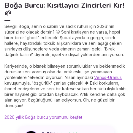
Boğa Burcu: Kısıtlayıcı Zincirleri Kır!
🌱
Sevgili Boğa, senin o sabırlı ve sadık ruhun için 2026'nın
sürprizi ne olacak dersin? 🤫 Seni kısıtlayan ne varsa, hepsi
birer birer 'ghost' edilecek! Şubat ayında o gergin, sinirli
hallere, hayatındaki toksik alışkanlıklara ve seni aşağı çeken
sınırlayıcı düşüncelere veda etmenin zamanı geldi. 'Bırak
dağınık kalsın!' diyerek, içsel ve dışsal yüklerden arınıyorsun.
Kariyerinde, o bitmek bilmeyen sorumluluklar ve beklenmedik
durumlar seni yormuş olsa da, artık eski, işe yaramayan
yöntemlere 'elveda' diyorsun. Nisan ayındaki
Venüs-Uranüs
kavuşumuyla, 'özgürlük' çanları çalacak! 🔔 Eski korkuların,
ihanet endişelerin ve seni bir kafese sokan her türlü ilişki kalıbı,
birer hayalet gibi ortadan kaybolacak. Artık kendine daha çok
alan açıyor, özgürlüğünü ilan ediyorsun. Oh, ne güzel bir
dönüşüm!
2026 yıllık Boğa burcu yorumunu keşfet