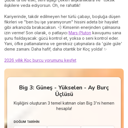
ilişkilere veda ediyorsun. Oh, ne rahatlık!
Kariyerinde, takdir edilmeyen her türlü çabayı, boşluğa düşen
fikirleri ve "ben bu işe yaramıyorum" hissini adeta bir hayalet
gibi arkanızda bırakacaksın. 💨 Kimsenin enerjinden çalmasına
izin verme! Son olarak, o patlayıcı
Mars-Pluton
kavuşumu sana
şunu fısıldayacak: gücü kontrol et, yoksa o seni kontrol eder.
Yani, öfke patlamalarına ve gereksiz çatışmalara da 'güle güle'
deme zamanı. Daha hafif, daha otantik bir Koç yolda! ✨
2026 yıllık Koç burcu yorumunu keşfet
Big 3: Güneş - Yükselen - Ay Burç
Üçlüsü
Kişiliğini oluşturan 3 temel katman olan Big 3'ni hemen
hesapla!
DOĞUM TARIHIN