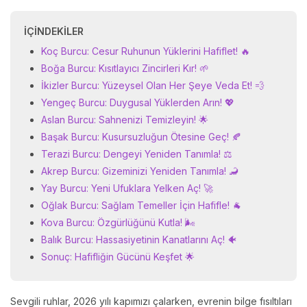
İÇINDEKILER
Koç Burcu: Cesur Ruhunun Yüklerini Hafiflet! 🔥
Boğa Burcu: Kısıtlayıcı Zincirleri Kır! 🌱
İkizler Burcu: Yüzeysel Olan Her Şeye Veda Et! 💨
Yengeç Burcu: Duygusal Yüklerden Arın! 💖
Aslan Burcu: Sahnenizi Temizleyin! 🌟
Başak Burcu: Kusursuzluğun Ötesine Geç! 🍂
Terazi Burcu: Dengeyi Yeniden Tanımla! ⚖️
Akrep Burcu: Gizeminizi Yeniden Tanımla! 🦂
Yay Burcu: Yeni Ufuklara Yelken Aç! 🚀
Oğlak Burcu: Sağlam Temeller İçin Hafifle! 🐐
Kova Burcu: Özgürlüğünü Kutla! 🌬️
Balık Burcu: Hassasiyetinin Kanatlarını Aç! 🐠
Sonuç: Hafifliğin Gücünü Keşfet 🌟
Sevgili ruhlar, 2026 yılı kapımızı çalarken, evrenin bilge fısıltıları