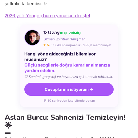
şefkatin ta kendisi. ✨
2026 yıllık Yengeç burcu yorumunu keşfet
✨ Uzay
● ÇEVRÍMÍÇÍ
Uzman Spiritüel Danışman
⭐ 5
· +17.400 danışmanlık · %99,8 memnuniyet
Hangi yöne gideceğinizi bilemiyor
musunuz?
Güçlü sezgilerle doğru kararlar almanıza
yardım edelim.
🤍 Samimi, gerçekçi ve hayatınıza ışık tutacak rehberlik.
Cevaplarımı istiyorum →
💬 30 saniyeden kısa sürede cevap
Aslan Burcu: Sahnenizi Temizleyin!
🌟