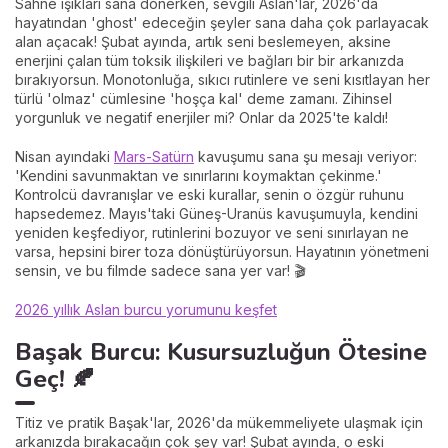
Sahne ışıkları sana dönerken, sevgili Aslan'lar, 2026'da
hayatından 'ghost' edeceğin şeyler sana daha çok parlayacak
alan açacak! Şubat ayında, artık seni beslemeyen, aksine
enerjini çalan tüm toksik ilişkileri ve bağları bir bir arkanızda
bırakıyorsun. Monotonluğa, sıkıcı rutinlere ve seni kısıtlayan her
türlü 'olmaz' cümlesine 'hoşça kal' deme zamanı. Zihinsel
yorgunluk ve negatif enerjiler mi? Onlar da 2025'te kaldı!
Nisan ayındaki
Mars-Satürn
kavuşumu sana şu mesajı veriyor:
'Kendini savunmaktan ve sınırlarını koymaktan çekinme.'
Kontrolcü davranışlar ve eski kurallar, senin o özgür ruhunu
hapsedemez. Mayıs'taki Güneş-Uranüs kavuşumuyla, kendini
yeniden keşfediyor, rutinlerini bozuyor ve seni sınırlayan ne
varsa, hepsini birer toza dönüştürüyorsun. Hayatının yönetmeni
sensin, ve bu filmde sadece sana yer var! 🎬
2026 yıllık Aslan burcu yorumunu keşfet
Başak Burcu: Kusursuzluğun Ötesine
Geç! 🍂
Titiz ve pratik Başak'lar, 2026'da mükemmeliyete ulaşmak için
arkanızda bırakacağın çok şey var! Şubat ayında, o eski