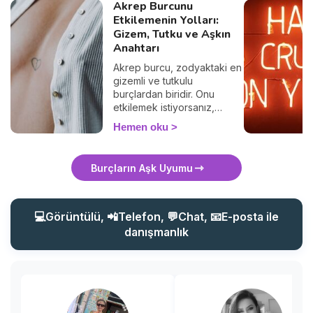
Akrep Burcunu
Etkilemenin Yolları:
Gizem, Tutku ve Aşkın
Anahtarı
Akrep burcu, zodyaktaki en
gizemli ve tutkulu
burçlardan biridir. Onu
etkilemek istiyorsanız,
sıradan yaklaşımlardan uzak
Hemen oku
durmalısınız. Akrep, derin
duygulara sahip, zeki ve
gizemli kişilere çekilir. Peki,
Burçların Aşk Uyumu
bir Akrep burcunu nasıl
etkileyebilirsiniz? Onun
ilgisini çekmek ve kalbini
kazanmak için bilmeniz
💻Görüntülü, 📲Telefon, 💬Chat, 📧E-posta ile
gereken tüm sırları bu
danışmanlık
yazıda bulacaksınız. Hazır
mısınız?