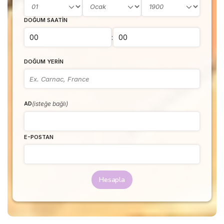
DOĞUM SAATIN
:
DOĞUM YERIN
(isteğe bağlı)
AD
E-POSTAN
Hesapla