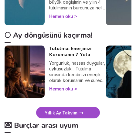
büyük değişimin ve yılın 4
tutulmasının burcunuza neler
getireceğini keşfedin.
Hemen oku
🌕 Ay döngüsünü kaçırma!
Tutulma: Enerjinizi
Korumanın 7 Yolu
Yorgunluk, hassas duygular,
uykusuzluk... Tutulma
sırasında kendinizi enerjik
olarak korumanın ve süreci
sakin geçirmenin 7 basit
Hemen oku
yolunu keşfedin. 🛡️🌒
Yıllık Ay Takvimi
💌 Burçlar arası uyum