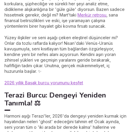
korkulara, şüpheciliğe ve sürekli her şeyi analiz etme,
didikleme alışkanlığına bir 'güle güle' diyorsun. Bazen sadece
hissetmek gerekir, değil mi? Mart'taki
Merkür retrosu
, sana
finansal belirsizlikleri ve eski, işe yaramayan çalışma
yöntemlerini birer hayalet gibi kovma fırsatı sunacak.
Yüzey ilişkiler ve seni aşağı çeken eleştirel düşünceler mi?
Onlar da tozlu raflarda kalıyor! Nisan'daki Venüs-Uranüs
kavuşumuyla, seni kısıtlayan tüm bağlardan özgürleşiyor,
kendine yeni bir nefes alanı açıyorsun. Kendini aşırı yoran
zihinsel yükleri ve geçmişin yaralarını geride bırakarak,
hafifliğin tadını çıkar. Unutma, gerçek mükemmeliyet, iç
huzurunla başlar. ✨
2026 yıllık Başak burcu yorumunu keşfet
Terazi Burcu: Dengeyi Yeniden
Tanımla! ⚖️
Harmoni aşığı Terazi'ler, 2026'da dengeyi yeniden kurmak için
hayatından neleri 'ghost' edeceğini tahmin et! Ocak ayında,
seni yoran tüm o 'iki arada bir derede kalma' hallerine ve