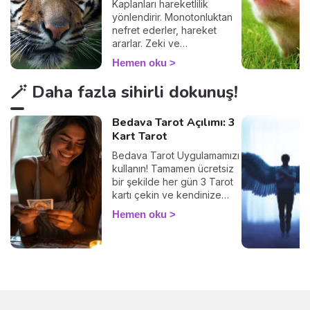
Kaplanları hareketlilik
yönlendirir. Monotonluktan
nefret ederler, hareket
ararlar. Zeki ve
karizmatiktirler.
Hemen oku
🪄 Daha fazla sihirli dokunuş!
Bedava Tarot Açılımı: 3
Kart Tarot
Bedava Tarot Uygulamamızı
kullanın! Tamamen ücretsiz
bir şekilde her gün 3 Tarot
kartı çekin ve kendinize
ayıracağınız birkaç
Hemen oku
dakikayla içsel
diyaloğunuzu güçlendirin.
Tarot, geleceği bildirmez,
şu an içinde bulunduğunuz
durumu anlamak,
duygularınızı keşfetmek ve
farkındalığınızı artırmak için