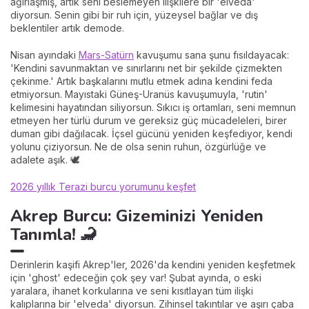
ağırlaşmış, artık seni beslemeyen ilişkilere bir 'elveda'
diyorsun. Senin gibi bir ruh için, yüzeysel bağlar ve dış
beklentiler artık demode.
Nisan ayındaki
Mars-Satürn
kavuşumu sana şunu fısıldayacak:
'Kendini savunmaktan ve sınırlarını net bir şekilde çizmekten
çekinme.' Artık başkalarını mutlu etmek adına kendini feda
etmiyorsun. Mayıstaki Güneş-Uranüs kavuşumuyla, 'rutin'
kelimesini hayatından siliyorsun. Sıkıcı iş ortamları, seni memnun
etmeyen her türlü durum ve gereksiz güç mücadeleleri, birer
duman gibi dağılacak. İçsel gücünü yeniden keşfediyor, kendi
yolunu çiziyorsun. Ne de olsa senin ruhun, özgürlüğe ve
adalete aşık. 🕊️
2026 yıllık Terazi burcu yorumunu keşfet
Akrep Burcu: Gizeminizi Yeniden
Tanımla! 🦂
Derinlerin kaşifi Akrep'ler, 2026'da kendini yeniden keşfetmek
için 'ghost' edeceğin çok şey var! Şubat ayında, o eski
yaralara, ihanet korkularına ve seni kısıtlayan tüm ilişki
kalıplarına bir 'elveda' diyorsun. Zihinsel takıntılar ve aşırı çaba