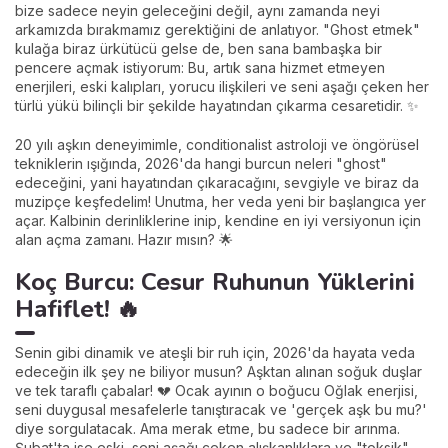
bize sadece neyin geleceğini değil, aynı zamanda neyi
arkamızda bırakmamız gerektiğini de anlatıyor. "Ghost etmek"
kulağa biraz ürkütücü gelse de, ben sana bambaşka bir
pencere açmak istiyorum: Bu, artık sana hizmet etmeyen
enerjileri, eski kalıpları, yorucu ilişkileri ve seni aşağı çeken her
türlü yükü bilinçli bir şekilde hayatından çıkarma cesaretidir. ✨
20 yılı aşkın deneyimimle, conditionalist astroloji ve öngörüsel
tekniklerin ışığında, 2026'da hangi burcun neleri "ghost"
edeceğini, yani hayatından çıkaracağını, sevgiyle ve biraz da
muzipçe keşfedelim! Unutma, her veda yeni bir başlangıca yer
açar. Kalbinin derinliklerine inip, kendine en iyi versiyonun için
alan açma zamanı. Hazır mısın? 🌟
Koç Burcu: Cesur Ruhunun Yüklerini
Hafiflet! 🔥
Senin gibi dinamik ve ateşli bir ruh için, 2026'da hayata veda
edeceğin ilk şey ne biliyor musun? Aşktan alınan soğuk duşlar
ve tek taraflı çabalar! 💔 Ocak ayının o boğucu Oğlak enerjisi,
seni duygusal mesafelerle tanıştıracak ve 'gerçek aşk bu mu?'
diye sorgulatacak. Ama merak etme, bu sadece bir arınma.
Şubat'ta ise eski, seni aşağı çeken alışkanlıklara ve "toksik"