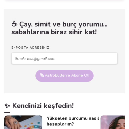
☕ Çay, simit ve burç yorumu...
sabahlarına biraz sihir kat!
E-POSTA ADRESINIZ
🗞️ AstroBülten'e Abone Ol!
✨ Kendinizi keşfedin!
Yükselen burcumu nasıl
hesaplarım?