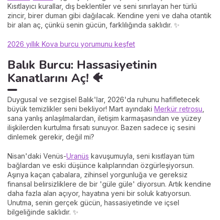
Kısıtlayıcı kurallar, dış beklentiler ve seni sınırlayan her türlü
zincir, birer duman gibi dağılacak. Kendine yeni ve daha otantik
bir alan aç, çünkü senin gücün, farklılığında saklıdır. ✨
2026 yıllık Kova burcu yorumunu keşfet
Balık Burcu: Hassasiyetinin
Kanatlarını Aç! 🐠
Duygusal ve sezgisel Balık'lar, 2026'da ruhunu hafifletecek
büyük temizlikler seni bekliyor! Mart ayındaki
Merkür retrosu
,
sana yanlış anlaşılmalardan, iletişim karmaşasından ve yüzey
ilişkilerden kurtulma fırsatı sunuyor. Bazen sadece iç sesini
dinlemek gerekir, değil mi?
Nisan'daki Venüs-
Uranüs
kavuşumuyla, seni kısıtlayan tüm
bağlardan ve eski düşünce kalıplarından özgürleşiyorsun.
Aşırıya kaçan çabalara, zihinsel yorgunluğa ve gereksiz
finansal belirsizliklere de bir 'güle güle' diyorsun. Artık kendine
daha fazla alan açıyor, hayatına yeni bir soluk katıyorsun.
Unutma, senin gerçek gücün, hassasiyetinde ve içsel
bilgeliğinde saklıdır. ✨