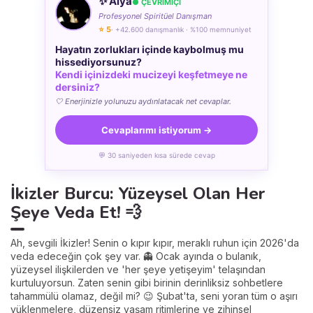
✨ Alya
● ÇEVRÍMÍÇÍ
Profesyonel Spiritüel Danışman
⭐ 5
· +42.600 danışmanlık · %100 memnuniyet
Hayatın zorlukları içinde kaybolmuş mu
hissediyorsunuz?
Kendi içinizdeki mucizeyi keşfetmeye ne
dersiniz?
🤍 Enerjinizle yolunuzu aydınlatacak net cevaplar.
Cevaplarımı istiyorum →
💬 30 saniyeden kısa sürede cevap
İkizler Burcu: Yüzeysel Olan Her
Şeye Veda Et! 💨
Ah, sevgili İkizler! Senin o kıpır kıpır, meraklı ruhun için 2026'da
veda edeceğin çok şey var. 👻 Ocak ayında o bulanık,
yüzeysel ilişkilerden ve 'her şeye yetişeyim' telaşından
kurtuluyorsun. Zaten senin gibi birinin derinliksiz sohbetlere
tahammülü olamaz, değil mi? 😉 Şubat'ta, seni yoran tüm o aşırı
yüklenmelere, düzensiz yaşam ritimlerine ve zihinsel