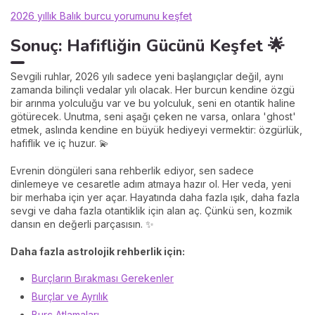
2026 yıllık Balık burcu yorumunu keşfet
Sonuç: Hafifliğin Gücünü Keşfet 🌟
Sevgili ruhlar, 2026 yılı sadece yeni başlangıçlar değil, aynı
zamanda bilinçli vedalar yılı olacak. Her burcun kendine özgü
bir arınma yolculuğu var ve bu yolculuk, seni en otantik haline
götürecek. Unutma, seni aşağı çeken ne varsa, onlara 'ghost'
etmek, aslında kendine en büyük hediyeyi vermektir: özgürlük,
hafiflik ve iç huzur. 💫
Evrenin döngüleri sana rehberlik ediyor, sen sadece
dinlemeye ve cesaretle adım atmaya hazır ol. Her veda, yeni
bir merhaba için yer açar. Hayatında daha fazla ışık, daha fazla
sevgi ve daha fazla otantiklik için alan aç. Çünkü sen, kozmik
dansın en değerli parçasısın. ✨
Daha fazla astrolojik rehberlik için:
Burçların Bırakması Gerekenler
Burçlar ve Ayrılık
Burç Atlamaları