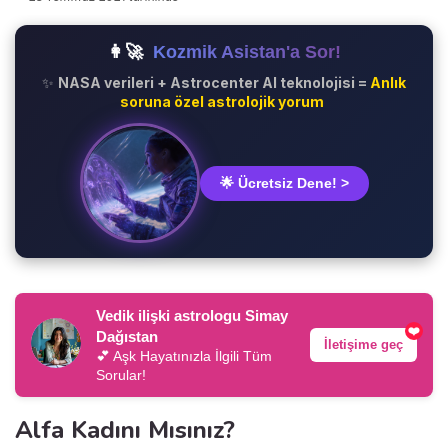
👩‍🚀
Kozmik Asistan'a Sor!
✨
NASA verileri + Astrocenter AI teknolojisi =
Anlık
soruna özel astrolojik yorum
🌟 Ücretsiz Dene! >
Vedik ilişki astrologu Simay
❤️
Dağıstan
İletişime geç
💕 Aşk Hayatınızla İlgili Tüm
Sorular!
Alfa Kadını Mısınız?