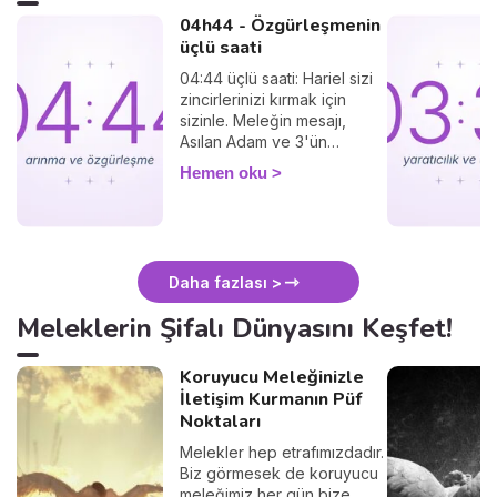
04h44 - Özgürleşmenin
üçlü saati
04:44 üçlü saati: Hariel sizi
zincirlerinizi kırmak için
sizinle. Meleğin mesajı,
Asılan Adam ve 3'ün
titreşimi.
Hemen oku
Daha fazlası >
Meleklerin Şifalı Dünyasını Keşfet!
Koruyucu Meleğinizle
İletişim Kurmanın Püf
Noktaları
Melekler hep etrafımızdadır.
Biz görmesek de koruyucu
meleğimiz her gün bize