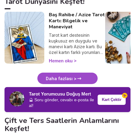
Tarot Dünyasını Keşfet!
Baş Rahibe / Azize Tarot
Kartı: Bilgelik ve
Maneviyat
Tarot kart destesinin
kuşkusuz en duygulu ve
manevi kartı Azize kartı. Bu
özel kartın farklı yorumlarını
keşfetmeye hazır olun.
Hemen oku
Daha fazlası >
Tarot Yorumcusu Doğuş Mert
✨
Kart Çektir
🔮 Soru gönder, cevabı e-posta ile
al!
Çift ve Ters Saatlerin Anlamlarını
Keşfet!