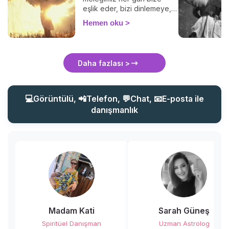
eşlik eder, bizi dinlemeye,
teselli etmeye ve ona
Hemen oku
seslenmeyi bilirsek
yardımımıza koşmaya her
zaman hazırdır. İşte
koruyucu meleğinizle
Daha fazlası >
iletişim kurmanın püf
noktaları!
💻Görüntülü, 📲Telefon, 💬Chat, 📧E-posta ile
danışmanlık
Madam Kati
Sarah Güneş
Spiritüel Danışman
Uzman Astrolog