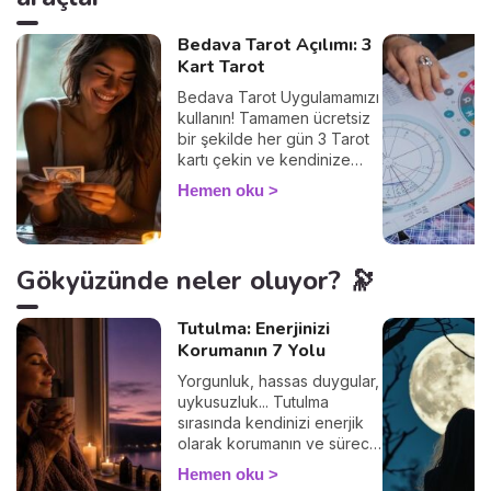
Bedava Tarot Açılımı: 3
Kart Tarot
Bedava Tarot Uygulamamızı
kullanın! Tamamen ücretsiz
bir şekilde her gün 3 Tarot
kartı çekin ve kendinize
ayıracağınız birkaç
Hemen oku
dakikayla içsel
diyaloğunuzu güçlendirin.
Tarot, geleceği bildirmez,
şu an içinde bulunduğunuz
Gökyüzünde neler oluyor? 🔭
durumu anlamak,
duygularınızı keşfetmek ve
farkındalığınızı artırmak için
Tutulma: Enerjinizi
kullanılır. Haydi başlayalım!
Korumanın 7 Yolu
Yorgunluk, hassas duygular,
uykusuzluk... Tutulma
sırasında kendinizi enerjik
olarak korumanın ve süreci
sakin geçirmenin 7 basit
Hemen oku
yolunu keşfedin. 🛡️🌒