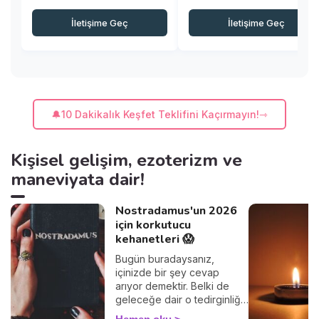
İletişime Geç
İletişime Geç
🔔10 Dakikalık Keşfet Teklifini Kaçırmayın!
Kişisel gelişim, ezoterizm ve
maneviyata dair!
Nostradamus'un 2026
için korkutucu
kehanetleri 😱
Bugün buradaysanız,
içinizde bir şey cevap
arıyor demektir. Belki de
geleceğe dair o tedirginliği
hissediyorsunuz, 2026'da