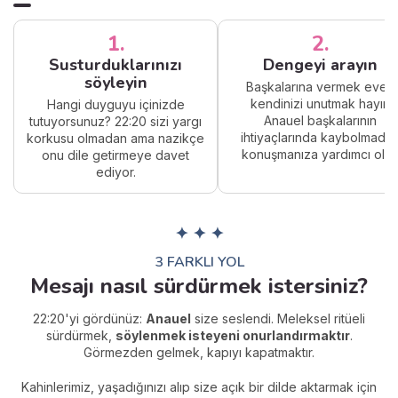
1.
2.
Susturduklarınızı
Dengeyi arayın
söyleyin
Başkalarına vermek evet;
kendinizi unutmak hayır.
Hangi duyguyu içinizde
Anauel başkalarının
tutuyorsunuz? 22:20 sizi yargı
ihtiyaçlarında kaybolmada
korkusu olmadan ama nazikçe
konuşmanıza yardımcı olur.
onu dile getirmeye davet
ediyor.
✦ ✦ ✦
3 FARKLI YOL
Mesajı nasıl sürdürmek istersiniz?
22:20'yi gördünüz:
Anauel
size seslendi. Meleksel ritüeli
sürdürmek,
söylenmek isteyeni onurlandırmaktır
.
Görmezden gelmek, kapıyı kapatmaktır.
Kahinlerimiz, yaşadığınızı alıp size açık bir dilde aktarmak için