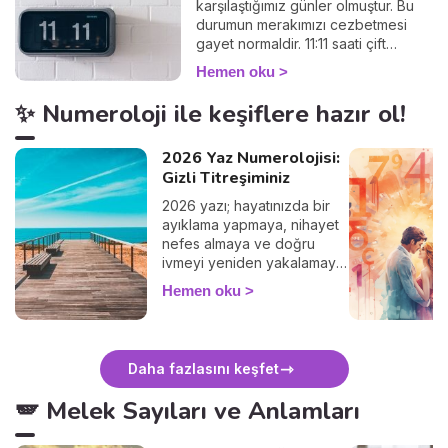
karşılaştığımız günler olmuştur. Bu
durumun merakımızı cezbetmesi
gayet normaldir. 11:11 saati çift
saatler arasında bile özel bir
Hemen oku
konuma sahiptir. Bu ilgi çekici çift
saatin ardında ne gibi mesajların
✨ Numeroloji ile keşiflere hazır ol!
saklı olduğunu keşfedin!
2026 Yaz Numerolojisi:
Gizli Titreşiminiz
2026 yazı; hayatınızda bir
ayıklama yapmaya, nihayet
nefes almaya ve doğru
ivmeyi yeniden yakalamaya
davet ediyor. Kişisel yılınıza
Hemen oku
göre bu mevsim; aşkta
farkındalıklar, uzaklara gitme
arzusu, aile içinde huzur ve
özgürleştiren kararlar
Daha fazlasını keşfet
arasında şekilleniyor.
Hassas, aydınlık, zaman
🪽 Melek Sayıları ve Anlamları
zaman elektrik yüklü… ama
her hâlükârda yenilenme