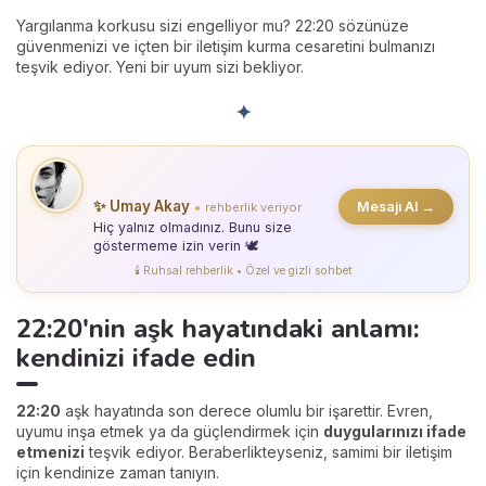
Yargılanma korkusu sizi engelliyor mu? 22:20 sözünüze
güvenmenizi ve içten bir iletişim kurma cesaretini bulmanızı
teşvik ediyor. Yeni bir uyum sizi bekliyor.
✦
✨ Umay Akay
Mesajı Al →
rehberlik veriyor
●
Hiç yalnız olmadınız. Bunu size
göstermeme izin verin 🕊️
🕯️ Ruhsal rehberlik • Özel ve gizli sohbet
22:20'nin aşk hayatındaki anlamı:
kendinizi ifade edin
22:20
aşk hayatında son derece olumlu bir işarettir. Evren,
uyumu inşa etmek ya da güçlendirmek için
duygularınızı ifade
etmenizi
teşvik ediyor. Beraberlikteyseniz, samimi bir iletişim
için kendinize zaman tanıyın.