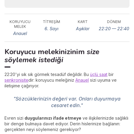
KORUYUCU
TITREŞIM
KART
DÖNEM
MELEK
6. Sayı
Aşıklar
22:20 — 22:40
Anauel
Koruyucu melekinizinim
size
söylemek istediği
22:20'yi sık sık görmek tesadüf değildir. Bu
üçlü saat
bir
senkronisite
dir: koruyucu meleğiniz
Anauel
sizi uyuma ve
iletişime çağırıyor.
"Sözcüklerinizin değeri var. Onları duyurmaya
cesaret edin."
Evren sizi
duygularınızı ifade etmeye
ve ilişkilerinizde sağlıklı
bir denge bulmaya davet ediyor. Derin hislerinize bağlanın:
gerçekten neyi söylemeniz gerekiyor?