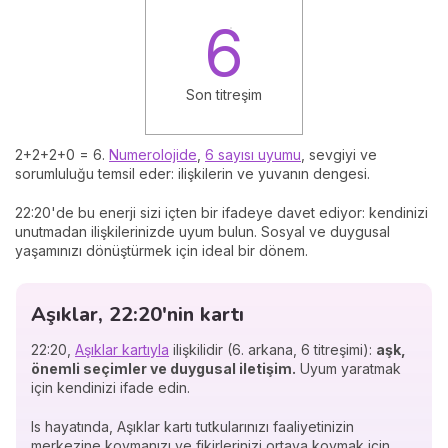
6
Son titreşim
2+2+2+0 = 6.
Numerolojide
,
6 sayısı uyumu
, sevgiyi ve
sorumluluğu temsil eder: ilişkilerin ve yuvanın dengesi.
22:20'de bu enerji sizi içten bir ifadeye davet ediyor: kendinizi
unutmadan ilişkilerinizde uyum bulun. Sosyal ve duygusal
yaşamınızı dönüştürmek için ideal bir dönem.
Aşıklar, 22:20'nin kartı
22:20,
Aşıklar kartıyla
ilişkilidir (6. arkana, 6 titreşimi):
aşk,
önemli seçimler ve duygusal iletişim.
Uyum yaratmak
için kendinizi ifade edin.
Is hayatında, Aşıklar kartı tutkularınızı faaliyetinizin
merkezine koymanızı ve fikirlerinizi ortaya koymak için