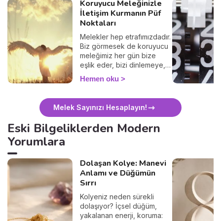
vadeden bir dönem. Anne-
Koruyucu Meleğinizle
Marie Pellegrin’in
İletişim Kurmanın Püf
öngörüleriyle bu yaz
Noktaları
mevsiminin neler
Melekler hep etrafımızdadır.
getireceğini birlikte
Biz görmesek de koruyucu
keşfedelim.
meleğimiz her gün bize
Numeroloğumuz, yazın tüm
eşlik eder, bizi dinlemeye,
sırlarını sizin için açıklıyor.
teselli etmeye ve ona
Geriye yalnızca sayınızı
Hemen oku
seslenmeyi bilirsek
hesaplamak ve her şeyi
yardımımıza koşmaya her
öğrenmek kalıyor.
zaman hazırdır. İşte
Melek Sayınızı Hesaplayın!
koruyucu meleğinizle
iletişim kurmanın püf
Eski Bilgeliklerden Modern
noktaları!
Yorumlara
Dolaşan Kolye: Manevi
Anlamı ve Düğümün
Sırrı
Kolyeniz neden sürekli
dolaşıyor? İçsel düğüm,
yakalanan enerji, koruma: