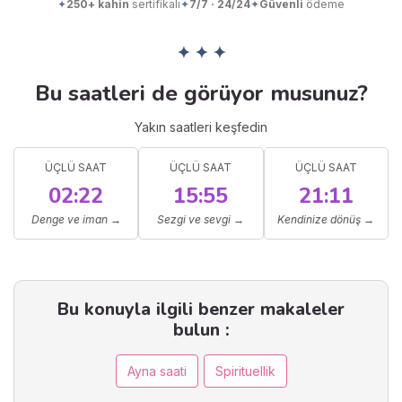
✦
250+ kahin
sertifikalı
✦
7/7 · 24/24
✦
Güvenli
ödeme
✦ ✦ ✦
Bu saatleri de görüyor musunuz?
Yakın saatleri keşfedin
ÜÇLÜ SAAT
ÜÇLÜ SAAT
ÜÇLÜ SAAT
02:22
15:55
21:11
Denge ve iman
→
Sezgi ve sevgi
→
Kendinize dönüş
→
Bu konuyla ilgili benzer makaleler
bulun :
Ayna saati
Spirituellik