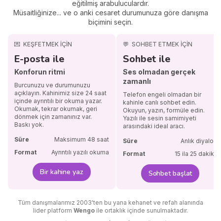
eğitilmiş arabuluculardır.
Müsaitliğinize... ve o anki cesaret durumunuza göre danışma
biçimini seçin.
💌
KEŞFETMEK İÇİN
💬
SOHBET ETMEK İÇİN
E-posta ile
Sohbet ile
Konforun ritmi
Ses olmadan gerçek
zamanlı
Burcunuzu ve durumunuzu
açıklayın. Kahinimiz size 24 saat
Telefon engeli olmadan bir
içinde ayrıntılı bir okuma yazar.
kahinle canlı sohbet edin.
Okumak, tekrar okumak, geri
Okuyun, yazın, formüle edin.
dönmek için zamanınız var.
Yazılı ile sesin samimiyeti
Baskı yok.
arasındaki ideal aracı.
Süre
Maksimum 48 saat
Süre
Anlık diyalog
Format
Ayrıntılı yazılı okuma
Format
15 ila 25 dakika
Bir kahine yaz
Sohbet başlat
Tüm danışmalarımız 2003'ten bu yana kehanet ve refah alanında
lider platform
Wengo
ile ortaklık içinde sunulmaktadır.