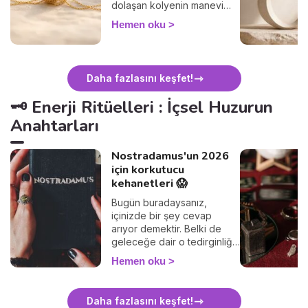
dolaşan kolyenin manevi
anlamını ve nazikçe
Hemen oku
çözmenin yolunu keşfedin.
Daha fazlasını keşfet!
🗝️ Enerji Ritüelleri : İçsel Huzurun
Anahtarları
Nostradamus'un 2026
için korkutucu
kehanetleri 😱
Bugün buradaysanız,
içinizde bir şey cevap
arıyor demektir. Belki de
geleceğe dair o tedirginliği
hissediyorsunuz, 2026'da
Hemen oku
bizi neyin beklediğini
anlama ihtiyacı
duyuyorsunuz. Sizi çok iyi
Daha fazlasını keşfet!
anlıyorum. Hepimiz özellikle