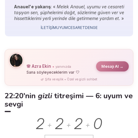
Anauel'e yakarış
: «
Melek Anauel, uyumu ve cesareti
taşıyan sen, şüphelerimi dağıt, sözlerime güven ver ve
hissettiklerimi yerli yerinde dile getirmeme yardım et.
»
İLETIŞIM
UYUM
CESARET
DENGE
🌸 Azra Ekin
Mesajı Al →
yanınızda
●
Sana söyleyeceklerim var 🤍
🌿 Şifa ve eşlik • Özel ve gizli sohbet
22:20'nin
gizli
titreşimi — 6: uyum ve
sevgi
2
2
2
0
+
+
+