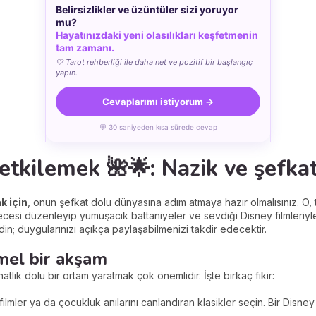
Belirsizlikler ve üzüntüler sizi yoruyor
mu?
Hayatınızdaki yeni olasılıkları keşfetmenin
tam zamanı.
🤍 Tarot rehberliği ile daha net ve pozitif bir başlangıç
yapın.
Cevaplarımı istiyorum →
💬 30 saniyeden kısa sürede cevap
etkilemek 🌺🌟: Nazik ve şefkat
k için
, onun şefkat dolu dünyasına adım atmaya hazır olmalısınız. O,
gecesi düzenleyip yumuşacık battaniyeler ve sevdiği Disney filmleriy
din; duygularınızı açıkça paylaşabilmenizi takdir edecektir.
mel bir akşam
tlık dolu bir ortam yaratmak çok önemlidir. İşte birkaç fikir:
filmler ya da çocukluk anılarını canlandıran klasikler seçin. Bir Disney