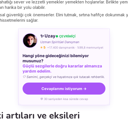
hatlığı sever ve lezzetli yemekler yemekten hoşlanırlar. Birlikte y
n harika bir yolu olabilir.
l güvenliği çok önemserler. Elini tutmak, sırtına hafifçe dokunmak ya 
issetmelerini sağlar.
✨ Uzay
● ÇEVRÍMÍÇÍ
Uzman Spiritüel Danışman
⭐ 5
· +17.400 danışmanlık · %99,8 memnuniyet
Hangi yöne gideceğinizi bilemiyor
musunuz?
Güçlü sezgilerle doğru kararlar almanıza
yardım edelim.
🤍 Samimi, gerçekçi ve hayatınıza ışık tutacak rehberlik.
Cevaplarımı istiyorum →
💬 30 saniyeden kısa sürede cevap
i artıları ve eksileri