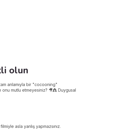
li olun
 tam anlamıyla bir "cocooning"
le onu mutlu etmeyesiniz? 🎥👸 Duygusal
 filmiyle asla yanlış yapmazsınız.