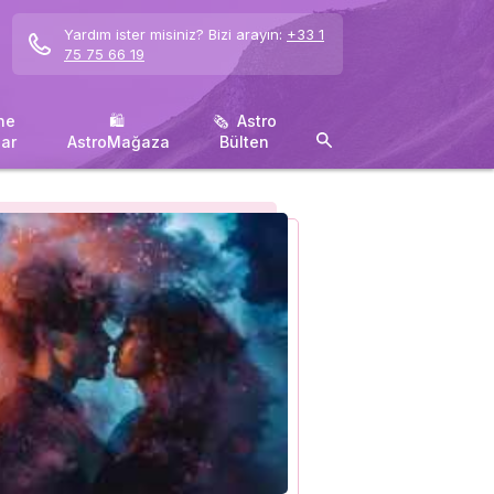
Yardım ister misiniz? Bizi arayın:
+33 1
75 75 66 19
ne
🛍 ️
🗞 ️ Astro
ar
AstroMağaza
Bülten