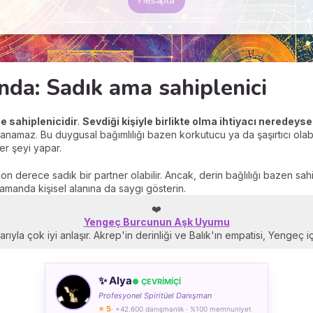
Hesapla
nda: Sadık ama sahiplenici
e sahiplenicidir
.
Sevdiği kişiyle birlikte olma ihtiyacı neredeyse
namaz. Bu duygusal bağımlılığı bazen korkutucu ya da şaşırtıcı olab
her şeyi yapar.
 derece sadık bir partner olabilir. Ancak, derin bağlılığı bazen sahip
 zamanda kişisel alanına da saygı gösterin.
❤️
Yengeç Burcunun Aşk Uyumu
ıyla çok iyi anlaşır. Akrep'in derinliği ve Balık'ın empatisi, Yengeç
✨ Alya
● ÇEVRÍMÍÇÍ
Profesyonel Spiritüel Danışman
⭐ 5
· +42.600 danışmanlık · %100 memnuniyet