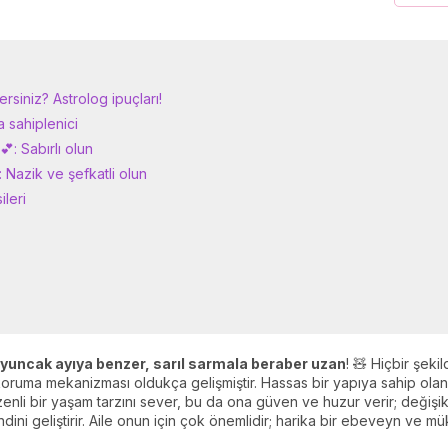
ersiniz? Astrolog ipuçları!
 sahiplenici
: Sabırlı olun
 Nazik ve şefkatli olun
ileri
oyuncak ayıya benzer, sarıl sarmala beraber uzan
! 🧸 Hiçbir şek
 koruma mekanizması oldukça gelişmiştir. Hassas bir yapıya sahip ol
Düzenli bir yaşam tarzını sever, bu da ona güven ve huzur verir; deği
ini geliştirir. Aile onun için çok önemlidir; harika bir ebeveyn ve mük