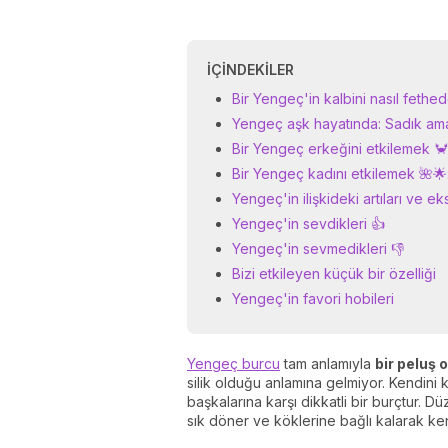
İÇINDEKILER
Bir Yengeç'in kalbini nasıl fethed
Yengeç aşk hayatında: Sadık ama
Bir Yengeç erkeğini etkilemek 🦀
Bir Yengeç kadını etkilemek 🌺🌟:
Yengeç'in ilişkideki artıları ve eks
Yengeç'in sevdikleri 👍
Yengeç'in sevmedikleri 👎
Bizi etkileyen küçük bir özelliği
Yengeç'in favori hobileri
Yengeç burcu
tam anlamıyla
bir peluş 
silik olduğu anlamına gelmiyor. Kendini
başkalarına karşı dikkatli bir burçtur. 
sık döner ve köklerine bağlı kalarak kend