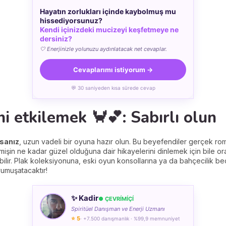
Hayatın zorlukları içinde kaybolmuş mu
hissediyorsunuz?
Kendi içinizdeki mucizeyi keşfetmeye ne
dersiniz?
🤍 Enerjinizle yolunuzu aydınlatacak net cevaplar.
Cevaplarımı istiyorum →
💬 30 saniyeden kısa sürede cevap
i etkilemek 🦀💕: Sabırlı olun
rsanız
, uzun vadeli bir oyuna hazır olun. Bu beyefendiler gerçek roma
işin ne kadar güzel olduğuna dair hikayelerini dinlemek için bile o
ir. Plak koleksiyonuna, eski oyun konsollarına ya da bahçecilik becer
yumuşatacaktır!
✨ Kadir
● ÇEVRÍMÍÇÍ
Spiritüel Danışman ve Enerji Uzmanı
⭐ 5
· +7.500 danışmanlık · %99,9 memnuniyet