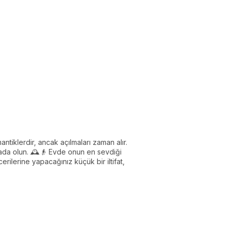
ntiklerdir, ancak açılmaları zaman alır.
rada olun. 🕰️👴 Evde onun en sevdiği
ilerine yapacağınız küçük bir iltifat,