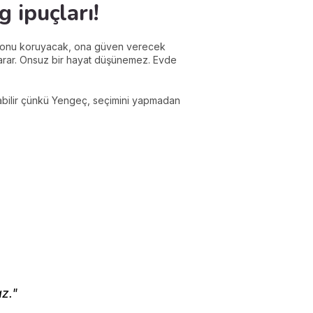
g ipuçları!
ve onu koruyacak, ona güven verecek
ş arar. Onsuz bir hayat düşünemez. Evde
abilir çünkü Yengeç, seçimini yapmadan
z."