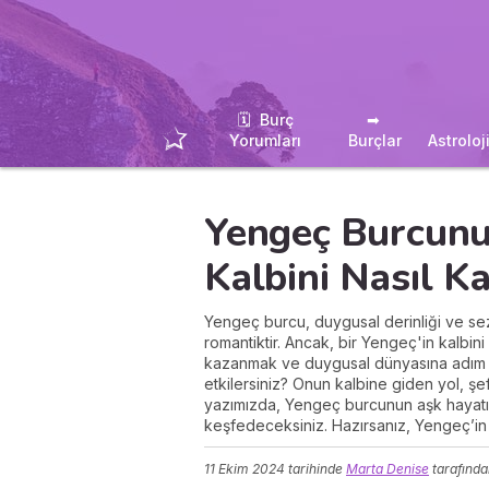
🗓 ️ Burç
➡ ️
Yorumları
Burçlar
Astroloj
Yengeç Burcunu
Kalbini Nasıl Ka
Yengeç burcu, duygusal derinliği ve sezg
romantiktir. Ancak, bir Yengeç'in kalbi
kazanmak ve duygusal dünyasına adım a
etkilersiniz? Onun kalbine giden yol, şe
yazımızda, Yengeç burcunun aşk hayatına
keşfedeceksiniz. Hazırsanız, Yengeç’in 
11 Ekim 2024
tarihinde
Marta Denise
tarafında