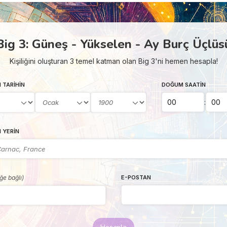
Big 3: Güneş - Yükselen - Ay Burç Üçlüs
Kişiliğini oluşturan 3 temel katman olan Big 3'ni hemen hesapla!
 TARIHIN
DOĞUM SAATIN
:
 YERIN
eğe bağlı)
E-POSTAN