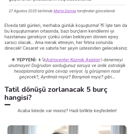
27 Ağustos 2025
tarihinde
Marta Denise
tarafından güncellendi
Elveda tatil günleri, merhaba günlük koşuşturma! 👋 İşte tam da
bu koşuşturmanın ortasında, bazı burçların kendilerini iyi
hazırlaması gerekiyor çünkü onları bekleyen dönem epey
sarsıcı olacak... Ama merak etmeyin, her fırtına sonunda
dinecek! Cesaret ve sabırla her şeyin üstesinden geleceksiniz.
🌟
YEPYENİ
:
👩‍🚀
Astrocenter Kozmik Asistan
'ı denemeyi
unutmayın!
Doğrudan sorduğunuz soruya ve anlık astrolojik
hesaplamalara göre cevap veriyor. İş görüşmem nasıl
geçecek?, Ayrılmalı mıyız? Barışmalı mıyız? gibi...
Tatil dönüşü zorlanacak 5 burç
hangisi?
Acaba listede var mısınız? Hadi birlikte keşfedelim!