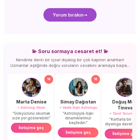
Yorum bırakın
💫 Soru sormaya cesaret et! 💫
Kendinle derin bir içsel diyalog bir çok kapının anahtarı!
Uzmanlar eşliğinde doğru soruların cevabını aramaya başla...
1€
1€
Marta Denise
Simay Dağıstan
Doğuş Mert
Tinova
⭐ Astrolog Yazar
⭐ Vedik İlişki Astrologu
"Gökyüzünü okumak
"Astrolojiyle ilişki
⭐ Tarot Yorumcus
size yol gösterebilir."
dinamiklerinizi
"Kartlarla bir içse
keşfedin."
diyaloga davetlisini
İletişime geç
İletişime geç
İletişime geç