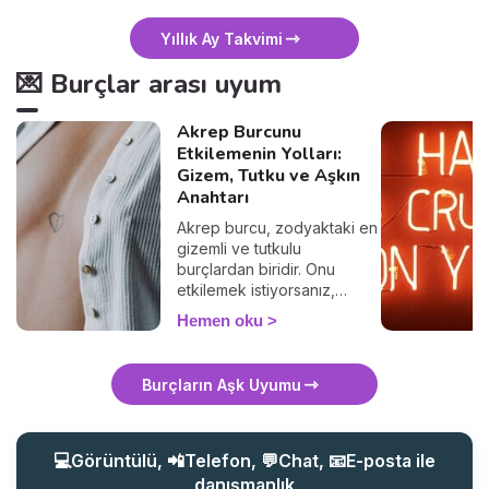
Yıllık Ay Takvimi
💌 Burçlar arası uyum
Akrep Burcunu
Etkilemenin Yolları:
Gizem, Tutku ve Aşkın
Anahtarı
Akrep burcu, zodyaktaki en
gizemli ve tutkulu
burçlardan biridir. Onu
etkilemek istiyorsanız,
sıradan yaklaşımlardan uzak
Hemen oku
durmalısınız. Akrep, derin
duygulara sahip, zeki ve
gizemli kişilere çekilir. Peki,
Burçların Aşk Uyumu
bir Akrep burcunu nasıl
etkileyebilirsiniz? Onun
ilgisini çekmek ve kalbini
kazanmak için bilmeniz
💻Görüntülü, 📲Telefon, 💬Chat, 📧E-posta ile
gereken tüm sırları bu
danışmanlık