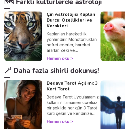
🗺️ Farklı kültürlerde astroloji
Çin Astrolojisi Kaplan
Burcu: Özellikleri ve
Karakteri
Kaplanları hareketlilik
yönlendirir. Monotonluktan
nefret ederler, hareket
ararlar. Zeki ve
karizmatiktirler.
Hemen oku
🪄 Daha fazla sihirli dokunuş!
Bedava Tarot Açılımı: 3
Kart Tarot
Bedava Tarot Uygulamamızı
kullanın! Tamamen ücretsiz
bir şekilde her gün 3 Tarot
kartı çekin ve kendinize
ayıracağınız birkaç
Hemen oku
dakikayla içsel