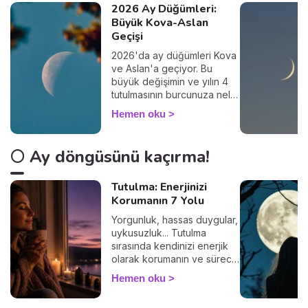
2026 Ay Düğümleri:
Büyük Kova-Aslan
Geçişi
2026'da ay düğümleri Kova
ve Aslan'a geçiyor. Bu
büyük değişimin ve yılın 4
tutulmasının burcunuza neler
getireceğini keşfedin.
Hemen oku
🌕 Ay döngüsünü kaçırma!
Tutulma: Enerjinizi
Korumanın 7 Yolu
Yorgunluk, hassas duygular,
uykusuzluk... Tutulma
sırasında kendinizi enerjik
olarak korumanın ve süreci
sakin geçirmenin 7 basit
Hemen oku
yolunu keşfedin. 🛡️🌒