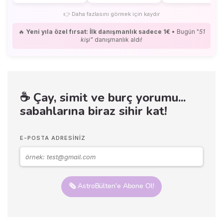
👉
Daha fazlasını görmek için kaydır
🔥
Yeni yıla özel fırsat: İlk danışmanlık sadece 1€
• Bugün "
51
kişi"
danışmanlık aldı!
☕ Çay, simit ve burç yorumu...
sabahlarına biraz sihir kat!
E-POSTA ADRESINIZ
🗞️ AstroBülten'e Abone Ol!