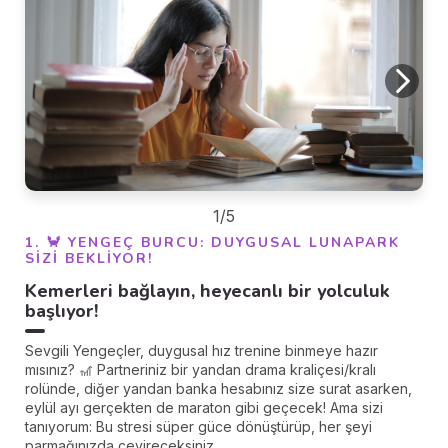
1/5
1. 🦀 YENGEÇ BURCU: DUYGUSAL LUNAPARK
SIZI BEKLIYOR!
Kemerleri bağlayın, heyecanlı bir yolculuk
başlıyor!
Sevgili Yengeçler, duygusal hız trenine binmeye hazır
mısınız? 🎢 Partneriniz bir yandan drama kraliçesi/kralı
rolünde, diğer yandan banka hesabınız size surat asarken,
eylül ayı gerçekten de maraton gibi geçecek! Ama sizi
tanıyorum: Bu stresi süper güce dönüştürüp, her şeyi
parmağınızda çevireceksiniz.