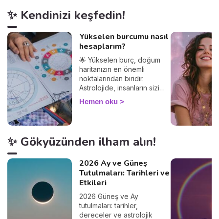
✨ Kendinizi keşfedin!
Yükselen burcumu nasıl
hesaplarım?
🌟 Yükselen burç, doğum
haritanızın en önemli
noktalarından biridir.
Astrolojide, insanların sizi
nasıl gördüğünü ve
Hemen oku
diğerleriyle olan
etkileşimlerinizi belirler.
Yükselen burcunuzu
öğrenerek, Güneş burcunuz
✨ Gökyüzünden ilham alın!
ve ilişkileriniz üzerindeki
etkilerini keşfedin. Peki
yükselen burç hesaplama
2026 Ay ve Güneş
nasıl yapılır? Çok basit! Tek
Tutulmaları: Tarihleri ve
ihtiyacınız olan doğum
Etkileri
saatiniz ve doğduğunuz yer.
2026 Güneş ve Ay
%100 güvenilir bir sonuç
tutulmaları: tarihler,
alacağınızdan emin
dereceler ve astrolojik
olabilirsiniz 🙏.