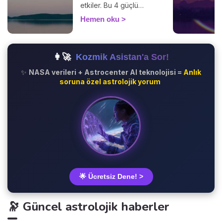
etkiler. Bu 4 güçlü
fenomenin hayatınızı nasıl
Hemen oku
etkilediğini keşfedin.
👩‍🚀
Kozmik Asistan'a Sor!
✨
NASA verileri + Astrocenter AI teknolojisi =
Anlık
soruna özel astrolojik yorum
🌟 Ücretsiz Dene! >
🔭 Güncel astrolojik haberler