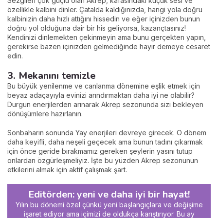
Sezgileri çok güçlü olan Akrep, kafasındaki küçük sesi ve
özellikle kalbini dinler. Çatalda kaldığınızda, hangi yola doğru
kalbinizin daha hızlı attığını hissedin ve eğer içinizden bunun
doğru yol olduğuna dair bir his geliyorsa, kazançtasınız!
Kendinizi dinlemekten çekinmeyin ama bunu gerçekten yapın,
gerekirse bazen içinizden gelmediğinde hayır demeye cesaret
edin.
3. Mekanını temizle
Bu büyük yenilenme ve canlanma dönemine eşlik etmek için
beyaz adaçayıyla evinizi arındırmaktan daha iyi ne olabilir?
Durgun enerjilerden arınarak Akrep sezonunda sizi bekleyen
dönüşümlere hazırlanın.
Sonbaharın sonunda Yay enerjileri devreye girecek. O dönem
daha keyifli, daha neşeli geçecek ama bunun tadını çıkarmak
için önce geride bırakmamız gereken şeylerin yasını tutup
onlardan özgürleşmeliyiz. İşte bu yüzden Akrep sezonunun
etkilerini almak için aktif çalışmak şart.
Editörden: yeni ve daha iyi bir hayat!
Yılın bu dönemi özel çünkü yeni başlangıçlara ve değişime
işaret ediyor ama içimizi de oldukça karıştırıyor. Bu ay