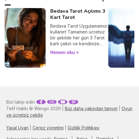
Bedava Tarot Açılımı: 3
Kart Tarot
Bedava Tarot Uygulamamızı
kullanın! Tamamen ücretsiz
bir şekilde her gün 3 Tarot
kartı çekin ve kendinize
ayıracağınız birkaç
Hemen oku
dakikayla içsel
diyaloğunuzu güçlendirin.
Tarot, geleceği bildirmez,
şu an içinde bulunduğunuz
durumu anlamak,
duygularınızı keşfetmek ve
farkındalığınızı artırmak için
kullanılır. Haydi başlayalım!
Bizi takip edin
Telif Hakkı © Wengo 2026 |
Bizi daha yakından tanıyın
|
Oyun
ve ücretsiz çekiliş
Yasal Uyarı
|
Çerez yönetimi
|
Gizlilik Politikası
Astrocenter her yerde.
Fransa
|
İtalya
|
Portekiz
|