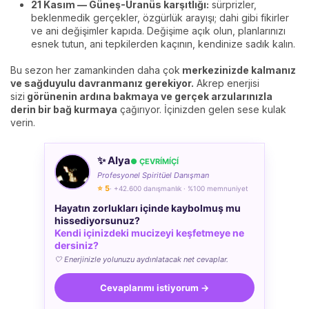
21 Kasım — Güneş-Uranüs karşıtlığı:
sürprizler,
beklenmedik gerçekler, özgürlük arayışı; dahi gibi fikirler
ve ani değişimler kapıda. Değişime açık olun, planlarınızı
esnek tutun, ani tepkilerden kaçının, kendinize sadık kalın.
Bu sezon her zamankinden daha çok
merkezinizde kalmanız
ve sağduyulu davranmanız gerekiyor.
Akrep enerjisi
sizi
görünenin ardına bakmaya ve gerçek arzularınızla
derin bir bağ kurmaya
çağırıyor. İçinizden gelen sese kulak
verin.
✨ Alya
● ÇEVRÍMÍÇÍ
Profesyonel Spiritüel Danışman
⭐ 5
· +42.600 danışmanlık · %100 memnuniyet
Hayatın zorlukları içinde kaybolmuş mu
hissediyorsunuz?
Kendi içinizdeki mucizeyi keşfetmeye ne
dersiniz?
🤍 Enerjinizle yolunuzu aydınlatacak net cevaplar.
Cevaplarımı istiyorum →