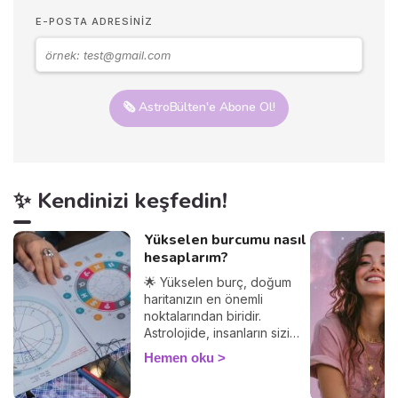
E-POSTA ADRESINIZ
🗞️ AstroBülten'e Abone Ol!
✨ Kendinizi keşfedin!
Yükselen burcumu nasıl
hesaplarım?
🌟 Yükselen burç, doğum
haritanızın en önemli
noktalarından biridir.
Astrolojide, insanların sizi
nasıl gördüğünü ve
Hemen oku
diğerleriyle olan
etkileşimlerinizi belirler.