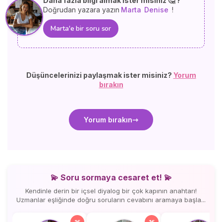
Daha fazla bilgi almak ister misiniz 🤔 ?
Doğrudan yazara yazın
Marta
Denise
!
Marta'e bir soru sor
Düşüncelerinizi paylaşmak ister misiniz?
Yorum
bırakın
Yorum bırakın
💫 Soru sormaya cesaret et! 💫
Kendinle derin bir içsel diyalog bir çok kapının anahtarı!
Uzmanlar eşliğinde doğru soruların cevabını aramaya başla...
1€
1€