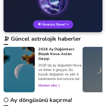
🌟 Ücretsiz Dene! >
🔭 Güncel astrolojik haberler
2026 Ay Düğümleri:
Büyük Kova-Aslan
Geçişi
2026'da ay düğümleri Kova
ve Aslan'a geçiyor. Bu
büyük değişimin ve yılın 4
tutulmasının burcunuza neler
getireceğini keşfedin.
Hemen oku
🌕 Ay döngüsünü kaçırma!