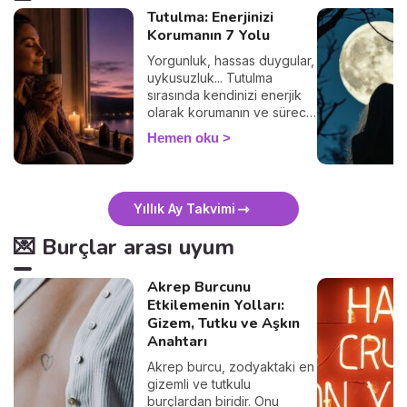
Tutulma: Enerjinizi
Korumanın 7 Yolu
Yorgunluk, hassas duygular,
uykusuzluk... Tutulma
sırasında kendinizi enerjik
olarak korumanın ve süreci
sakin geçirmenin 7 basit
Hemen oku
yolunu keşfedin. 🛡️🌒
Yıllık Ay Takvimi
💌 Burçlar arası uyum
Akrep Burcunu
Etkilemenin Yolları:
Gizem, Tutku ve Aşkın
Anahtarı
Akrep burcu, zodyaktaki en
gizemli ve tutkulu
burçlardan biridir. Onu