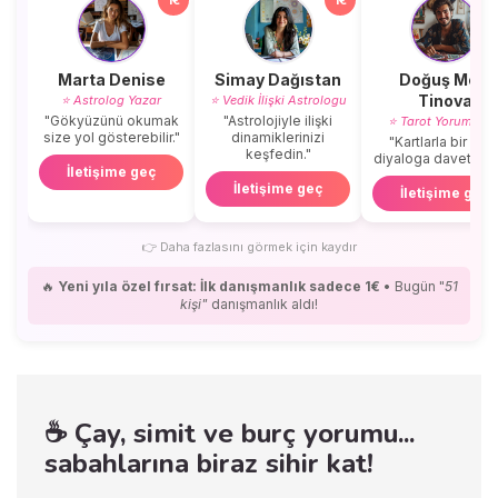
Marta Denise
Simay Dağıstan
Doğuş Mert
Tinova
⭐ Astrolog Yazar
⭐ Vedik İlişki Astrologu
"Gökyüzünü okumak
"Astrolojiyle ilişki
⭐ Tarot Yorumcus
size yol gösterebilir."
dinamiklerinizi
"Kartlarla bir içse
keşfedin."
diyaloga davetlisini
İletişime geç
İletişime geç
İletişime geç
👉
Daha fazlasını görmek için kaydır
🔥
Yeni yıla özel fırsat: İlk danışmanlık sadece 1€
• Bugün "
51
kişi"
danışmanlık aldı!
☕ Çay, simit ve burç yorumu...
sabahlarına biraz sihir kat!