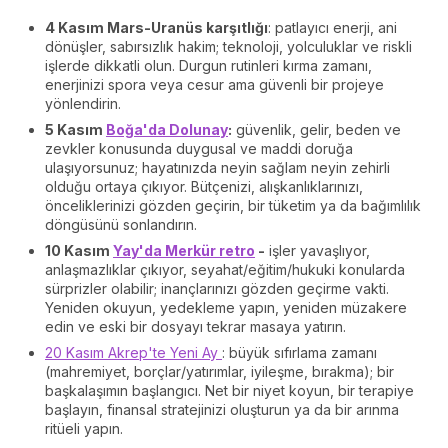
4 Kasım Mars-Uranüs karşıtlığı
: patlayıcı enerji, ani
dönüşler, sabırsızlık hakim; teknoloji, yolculuklar ve riskli
işlerde dikkatli olun. Durgun rutinleri kırma zamanı,
enerjinizi spora veya cesur ama güvenli bir projeye
yönlendirin.
5 Kasım
Boğa'da Dolunay
:
güvenlik, gelir, beden ve
zevkler konusunda duygusal ve maddi doruğa
ulaşıyorsunuz; hayatınızda neyin sağlam neyin zehirli
olduğu ortaya çıkıyor. Bütçenizi, alışkanlıklarınızı,
önceliklerinizi gözden geçirin, bir tüketim ya da bağımlılık
döngüsünü sonlandırın.
10 Kasım
Yay'da Merkür retro
-
işler yavaşlıyor,
anlaşmazlıklar çıkıyor, seyahat/eğitim/hukuki konularda
sürprizler olabilir; inançlarınızı gözden geçirme vakti.
Yeniden okuyun, yedekleme yapın, yeniden müzakere
edin ve eski bir dosyayı tekrar masaya yatırın.
20 Kasım Akrep'te Yeni Ay
: büyük sıfırlama zamanı
(mahremiyet, borçlar/yatırımlar, iyileşme, bırakma); bir
başkalaşımın başlangıcı. Net bir niyet koyun, bir terapiye
başlayın, finansal stratejinizi oluşturun ya da bir arınma
ritüeli yapın.