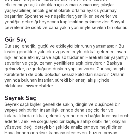
etkilenmeye açık oldukları için zaman zaman iniş çıkışlar
yaşayabilirler, ancak genel olarak ortama ayak uydurmayı
başarırlar. Spontane ve neşelidirler; yenilikleri severler ve
yeniliğin getirdiği heyecana kapılmaktan çekinmezler. Sosyal
çevrelerinde sıcak ve cana yakın yönleriyle sevilen biri olurlar.
Gür Saç
Gür saç, enerjik, güçlü ve etkileyici bir ruhun yansımasıdır. Bu
kişiler genellikle yüksek özgüvenleriyle dikkat çekerler. İnsan
ilişkilerinde etkileyici ve açık sözlüdürler. Hareketli bir yaşantıyı
severler ve çoğu zaman yeniliklere açık bireylerdir. Baskıya
gelmezler, özgürlüğüne düşkün yapıları vardır. Gür saçları gibi
karakterleri de dolu doludur, sessiz kaldıkları nadirdir. Onların
yanında bulunan insanlar, sürekli bir enerji akışı içinde
olduklarını hissedebilirler.
Seyrek Saç
Seyrek saçlı kişiler genellikle sakin, dingin ve düşünceli bir
yapıya sahiptirler. İnsan ilişkilerinde daha seçicidirler ve
kalabalıklarda dikkat çekmek yerine derin bağlar kurmayı tercih
ederler. Zeki ve sorgulayıcı bir kişiliğe sahip olabilirler, olayları
yüzeysel değil detaylı bir şekilde analiz etmeye meyillidirler.
Hayatlarında gereksiz karmaşa istemeyen, huzuru arayan