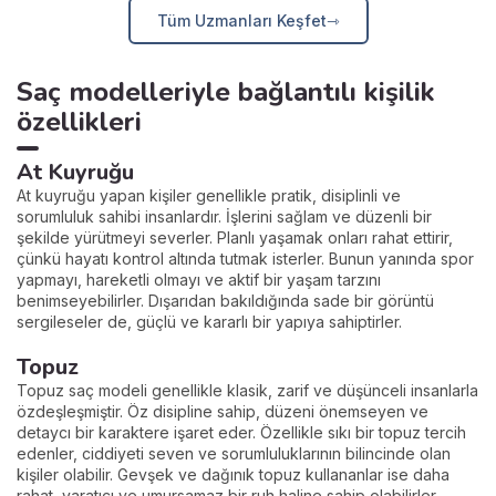
Tüm Uzmanları Keşfet
Saç modelleriyle bağlantılı kişilik
özellikleri
At Kuyruğu
At kuyruğu yapan kişiler genellikle pratik, disiplinli ve
sorumluluk sahibi insanlardır. İşlerini sağlam ve düzenli bir
şekilde yürütmeyi severler. Planlı yaşamak onları rahat ettirir,
çünkü hayatı kontrol altında tutmak isterler. Bunun yanında spor
yapmayı, hareketli olmayı ve aktif bir yaşam tarzını
benimseyebilirler. Dışarıdan bakıldığında sade bir görüntü
sergileseler de, güçlü ve kararlı bir yapıya sahiptirler.
Topuz
Topuz saç modeli genellikle klasik, zarif ve düşünceli insanlarla
özdeşleşmiştir. Öz disipline sahip, düzeni önemseyen ve
detaycı bir karaktere işaret eder. Özellikle sıkı bir topuz tercih
edenler, ciddiyeti seven ve sorumluluklarının bilincinde olan
kişiler olabilir. Gevşek ve dağınık topuz kullananlar ise daha
rahat, yaratıcı ve umursamaz bir ruh haline sahip olabilirler.