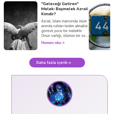
"Geleceği Getiren"
Melek: Başmelek Azrail
Kimdir?
Azrail, İslam inancında ölüm
anında ruhları teslim almakla
görevli yüce bir melektir.
Onun varlığı, ölümün bir son
değil, ilahi bir başlangıç
Hemen oku
olduğunu hatırlatır. Bu
yazımızda Azrail’in görevini,
sembollerini ve ölüm anında
okunabilecek anlamlı bir
Daha fazla içerik
duayı bulabilirsiniz.