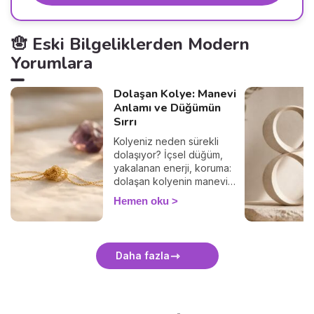
🪬 Eski Bilgeliklerden Modern
Yorumlara
Dolaşan Kolye: Manevi
Anlamı ve Düğümün
Sırrı
Kolyeniz neden sürekli
dolaşıyor? İçsel düğüm,
yakalanan enerji, koruma:
dolaşan kolyenin manevi
anlamını ve nazikçe
Hemen oku
çözmenin yolunu keşfedin.
Daha fazla