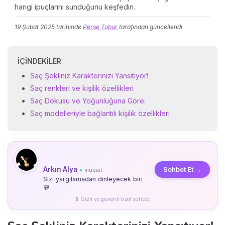
hangi ipuçlarını sunduğunu keşfedin.
19 Şubat 2025
tarihinde
Perse Tobur
tarafından güncellendi
İÇINDEKILER
Saç Şekliniz Karakterinizi Yansıtıyor!
Saç renkleri ve kişilik özellikleri
Saç Dokusu ve Yoğunluğuna Göre:
Saç modelleriyle bağlantılı kişilik özellikleri
Arkın Alya
Sohbet Et →
müsait
●
Sizi yargılamadan dinleyecek biri
💬
🔒 Gizli ve güvenli özel sohbet