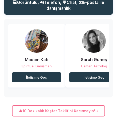
💻Görüntülü, 📲Telefon, 💬Chat, 📧E-posta ile
danışmanlık
Madam Kati
Sarah Güneş
Spiritüel Danışman
Uzman Astrolog
İletişime Geç
İletişime Geç
🔔10 Dakikalık Keşfet Teklifini Kaçırmayın!