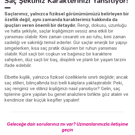
Saç Şekliniz Karakterinizi Yansıtıyor!
Saçlarımız, yalnızca fiziksel görünümümüzü belirleyen bir
özellik değil, aynı zamanda karakterimiz hakkında da
ipuçları veren önemli bir detaydır.
Rengi, dokusu, uzunluğu
ve hatta şekliyle, saçlar kişiliğimizin sessiz ama etkili bir
yansıması olabilir. Kimi zaman cesareti ve asi ruhu, kimi zaman
sadeliği ve sakinliği temsil ederler. Gür saçlar enerjik bir yapıyı
simgelerken, kısa saç pratik düşünen bir ruhun yansıması
olabilir. Kızıl saçlı biri coşkun ve bağımsız bir karaktere
sahipken, düz saçlı bir baş, disiplinli ve planlı bir yaşam tarzını
ifade edebilir.
Elbette kişilik, yalnızca fiziksel özelliklerle sınırlı değildir; ancak
saç stilleri, bilinçaltında bizi belli kalıplara yaklaştırabilir. Peki,
saç renginiz ve stiliniz kişiliğinizi nasıl yansıtıyor? Gelin, saç
tiplerine göre yapılan bu genel analizlere birlikte göz atalım ve
kendinize dair küçük keşifler yapalım!
Geleceğe dair sorularınız mı var? Uzmanlarımızla iletişime
geçin