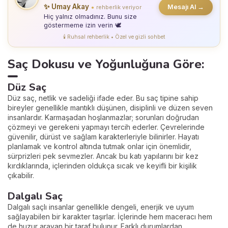
✨ Umay Akay
Mesajı Al →
rehberlik veriyor
●
Hiç yalnız olmadınız. Bunu size
göstermeme izin verin 🕊️
🕯️ Ruhsal rehberlik • Özel ve gizli sohbet
Saç Dokusu ve Yoğunluğuna Göre:
Düz Saç
Düz saç, netlik ve sadeliği ifade eder. Bu saç tipine sahip
bireyler genellikle mantıklı düşünen, disiplinli ve düzen seven
insanlardır. Karmaşadan hoşlanmazlar; sorunları doğrudan
çözmeyi ve gerekeni yapmayı tercih ederler. Çevrelerinde
güvenilir, dürüst ve sağlam karakterleriyle bilinirler. Hayatı
planlamak ve kontrol altında tutmak onlar için önemlidir,
sürprizleri pek sevmezler. Ancak bu katı yapılarını bir kez
kırdıklarında, içlerinden oldukça sıcak ve keyifli bir kişilik
çıkabilir.
Dalgalı Saç
Dalgalı saçlı insanlar genellikle dengeli, enerjik ve uyum
sağlayabilen bir karakter taşırlar. İçlerinde hem maceracı hem
de huzur arayan bir taraf bulunur. Farklı durumlardan