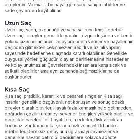
bireylerdir. Minimalist bir hayat görüşüne sahip olabilirler ve
sade şeylerden keyif alırlar.
Uzun Saç
Uzun saç, sabrı, özgürlüğü ve sanatsal ruhu temsil edebilir.
Uzun saçlı bireyler genellikle yaratıcı, özgür düşünen ve kendi
yolunu çizen insanlardır. Detaylara önem verirler ve hayallerinin
peşinden gitmekten çekinmezler. Sabırlı ve azimli yapıları
sayesinde hedeflerine ulaşmada kararlı olabilirler. Genellikle
duygusal yönleri güçlüdür; olayları derinlemesine hissederler
ve kolay unutmazlar. Çevrelerindeki insanlara karşı sıcak ve
şefkatli olabilirler ama aynı zamanda bağımsızlıklarına da
düşkündürler.
Kısa Saç
Kısa saç, pratiklik, kararlılık ve cesareti simgeler. Kısa saçlı
insanlar genellikle özgüvenli, net konuşan ve sonuç odaklı
bireyler olarak bilinirler. Hayatı fazla karmaşık hale getirmeden,
doğrudan çözüm üretmeyi severler. Enerjileri yüksek olabilir ve
genellikle hareketli bir hayatı tercih ederler. Risk almaktan
korkmaz, zor kararlar karşısında hızlı ve mantıklı hareket
edebilirler. Gereksiz detaylarla uğraşmayı sevmezler ve
genellikle hayatın getirdiği değişimlere kolayca adapte