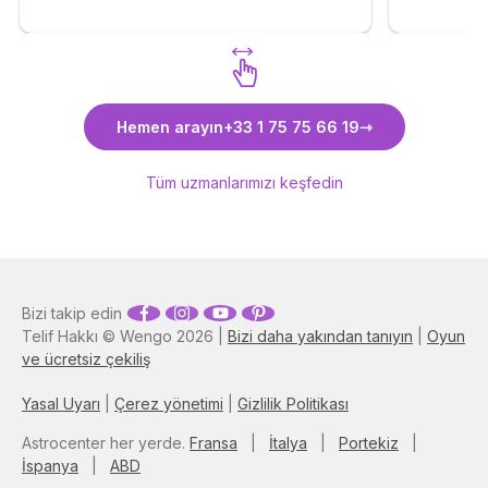
Alya ARKIN uzmanımızı keşfedin
Sevgica
Hemen arayın
+33 1 75 75 66 19
keşfedi
Tüm uzmanlarımızı keşfedin
Bizi takip edin
Telif Hakkı © Wengo 2026 |
Bizi daha yakından tanıyın
|
Oyun
ve ücretsiz çekiliş
Yasal Uyarı
|
Çerez yönetimi
|
Gizlilik Politikası
Astrocenter her yerde.
Fransa
|
İtalya
|
Portekiz
|
İspanya
|
ABD