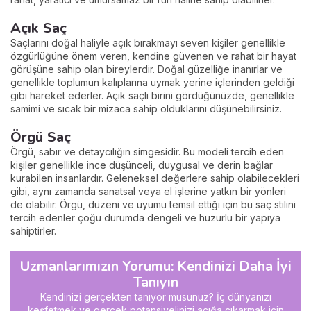
Açık Saç
Saçlarını doğal haliyle açık bırakmayı seven kişiler genellikle
özgürlüğüne önem veren, kendine güvenen ve rahat bir hayat
görüşüne sahip olan bireylerdir. Doğal güzelliğe inanırlar ve
genellikle toplumun kalıplarına uymak yerine içlerinden geldiği
gibi hareket ederler. Açık saçlı birini gördüğünüzde, genellikle
samimi ve sıcak bir mizaca sahip olduklarını düşünebilirsiniz.
Örgü Saç
Örgü, sabır ve detaycılığın simgesidir. Bu modeli tercih eden
kişiler genellikle ince düşünceli, duygusal ve derin bağlar
kurabilen insanlardır. Geleneksel değerlere sahip olabilecekleri
gibi, aynı zamanda sanatsal veya el işlerine yatkın bir yönleri
de olabilir. Örgü, düzeni ve uyumu temsil ettiği için bu saç stilini
tercih edenler çoğu durumda dengeli ve huzurlu bir yapıya
sahiptirler.
Uzmanlarımızın Yorumu: Kendinizi Daha İyi
Tanıyın
Kendinizi gerçekten tanıyor musunuz? İç dünyanızı
keşfetmek ve gerçek potansiyelinizi açığa çıkarmak için