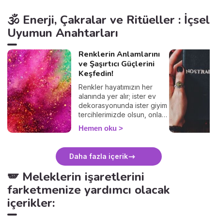
🕉️ Enerji, Çakralar ve Ritüeller : İçsel
Uyumun Anahtarları
Renklerin Anlamlarını
ve Şaşırtıcı Güçlerini
Keşfedin!
Renkler hayatımızın her
alanında yer alır; ister ev
dekorasyonunda ister giyim
tercihlerimizde olsun, onları
her gün kullanırız. Ancak
Hemen oku
çoğu kişi bilmez ki, her renk
belirli bir sembolik anlama
sahiptir. Bu anlamları doğru
Daha fazla içerik
kullanarak aşkı, şansı ve
uyumu hayatınıza
🪽 Meleklerin işaretlerini
çekebilirsiniz... Hangi rengin
farketmenize yardımcı olacak
ne anlama geldiğini hemen
keşfedin!
içerikler: