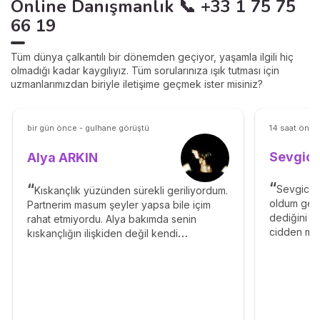
Online Danışmanlık 📞 +33 1 75 75
66 19
Tüm dünya çalkantılı bir dönemden geçiyor, yaşamla ilgili hiç
olmadığı kadar kaygılıyız. Tüm sorularınıza ışık tutması için
uzmanlarımızdan biriyle iletişime geçmek ister misiniz?
bir gün önce - gulhane görüştü
14 saat önce
Sevgica
Alya ARKIN
Sevgican
Kıskançlık yüzünden sürekli geriliyordum.
oldum gecm
Partnerim masum şeyler yapsa bile içim
dediğini b
rahat etmiyordu. Alya bakımda senin
cidden mü
kıskançlığın ilişkiden değil kendi
yazın lütf
güvensizliğinden geliyor. Bunu fark
yetenekli, 
edersen hava değişir demişti. Kontrol
etmeyi bıraktım. Son günlerde aramızdaki
gerginlik belirgin şekilde düştü. Dedikleri
çıkıyor.