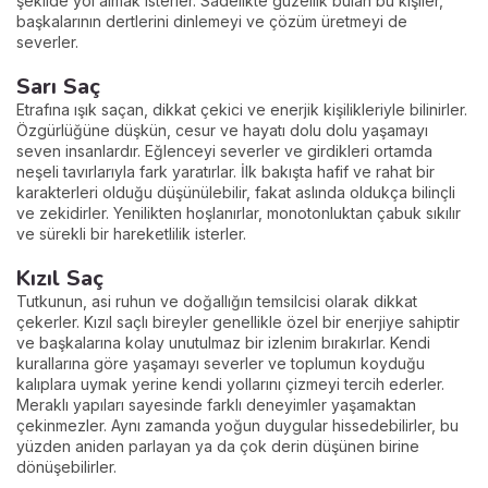
şekilde yol almak isterler. Sadelikte güzellik bulan bu kişiler,
başkalarının dertlerini dinlemeyi ve çözüm üretmeyi de
severler.
Sarı Saç
Etrafına ışık saçan, dikkat çekici ve enerjik kişilikleriyle bilinirler.
Özgürlüğüne düşkün, cesur ve hayatı dolu dolu yaşamayı
seven insanlardır. Eğlenceyi severler ve girdikleri ortamda
neşeli tavırlarıyla fark yaratırlar. İlk bakışta hafif ve rahat bir
karakterleri olduğu düşünülebilir, fakat aslında oldukça bilinçli
ve zekidirler. Yenilikten hoşlanırlar, monotonluktan çabuk sıkılır
ve sürekli bir hareketlilik isterler.
Kızıl Saç
Tutkunun, asi ruhun ve doğallığın temsilcisi olarak dikkat
çekerler. Kızıl saçlı bireyler genellikle özel bir enerjiye sahiptir
ve başkalarına kolay unutulmaz bir izlenim bırakırlar. Kendi
kurallarına göre yaşamayı severler ve toplumun koyduğu
kalıplara uymak yerine kendi yollarını çizmeyi tercih ederler.
Meraklı yapıları sayesinde farklı deneyimler yaşamaktan
çekinmezler. Aynı zamanda yoğun duygular hissedebilirler, bu
yüzden aniden parlayan ya da çok derin düşünen birine
dönüşebilirler.