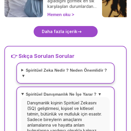
ağladığını görmek en sık
karşılaşılan durumlardan
biridir. Peki rüyada ağlamak
Hemen oku
ne anlama gelir?
Daha fazla içerik
👉 Sıkça Sorulan Sorular
Spiritüel Zeka Nedir ? Neden Önemlidir ?
▼
Spiritüel Danışmanlık Ne İşe Yarar ? ▼
Danışmanlık kişinin Spiritüel Zekasını
(SQ) geliştirmesi, kişisel ve kitlesel
tatmin, bütünlük ve mutluluk için esastır.
Sadece bireylerin amaçlarını
anlamalarına ve hayatta anlam
bulmalarına yardımcı olmakla kalmaz,