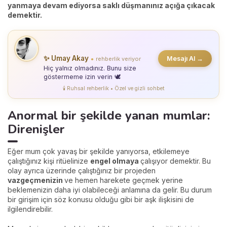
yanmaya devam ediyorsa saklı düşmanınız açığa çıkacak
demektir.
✨ Umay Akay
Mesajı Al →
rehberlik veriyor
●
Hiç yalnız olmadınız. Bunu size
göstermeme izin verin 🕊️
🕯️ Ruhsal rehberlik • Özel ve gizli sohbet
Anormal bir şekilde yanan mumlar:
Direnişler
Eğer mum çok yavaş bir şekilde yanıyorsa, etkilemeye
çalıştığınız kişi ritüelinize
engel olmaya
çalışıyor demektir. Bu
olay ayrıca üzerinde çalıştığınız bir projeden
vazgeçmenizin
ve hemen harekete geçmek yerine
beklemenizin daha iyi olabileceği anlamına da gelir. Bu durum
bir girişim için söz konusu olduğu gibi bir aşk ilişkisini de
ilgilendirebilir.