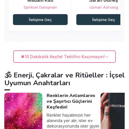
Madam Kati
Sarah Güneş
Spiritüel Danışman
Uzman Astrolog
İletişime Geç
İletişime Geç
🔔10 Dakikalık Keşfet Teklifini Kaçırmayın!
🕉️ Enerji, Çakralar ve Ritüeller : İçsel
Uyumun Anahtarları
Renklerin Anlamlarını
ve Şaşırtıcı Güçlerini
Keşfedin!
Renkler hayatımızın her
alanında yer alır; ister ev
dekorasyonunda ister giyim