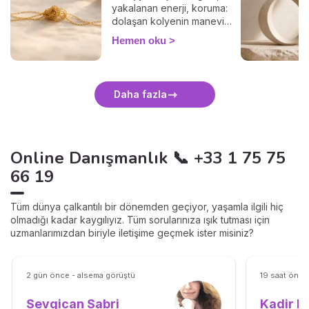
yakalanan enerji, koruma:
dolaşan kolyenin manevi
anlamını ve nazikçe
Hemen oku
çözmenin yolunu keşfedin.
Daha fazla
Online Danışmanlık 📞 +33 1 75 75
66 19
Tüm dünya çalkantılı bir dönemden geçiyor, yaşamla ilgili hiç
olmadığı kadar kaygılıyız. Tüm sorularınıza ışık tutması için
uzmanlarımızdan biriyle iletişime geçmek ister misiniz?
2 gün önce - alsema görüştü
19 saat önce
Kadir B
Sevgican Sabri