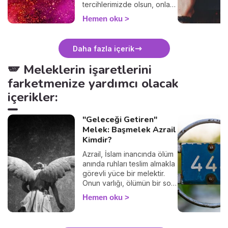
tercihlerimizde olsun, onları
her gün kullanırız. Ancak
Hemen oku
çoğu kişi bilmez ki, her renk
belirli bir sembolik anlama
sahiptir. Bu anlamları doğru
Daha fazla içerik
kullanarak aşkı, şansı ve
uyumu hayatınıza
🪽 Meleklerin işaretlerini
çekebilirsiniz... Hangi rengin
farketmenize yardımcı olacak
ne anlama geldiğini hemen
keşfedin!
içerikler:
"Geleceği Getiren"
Melek: Başmelek Azrail
Kimdir?
Azrail, İslam inancında ölüm
anında ruhları teslim almakla
görevli yüce bir melektir.
Onun varlığı, ölümün bir son
değil, ilahi bir başlangıç
Hemen oku
olduğunu hatırlatır. Bu
yazımızda Azrail’in görevini,
sembollerini ve ölüm anında