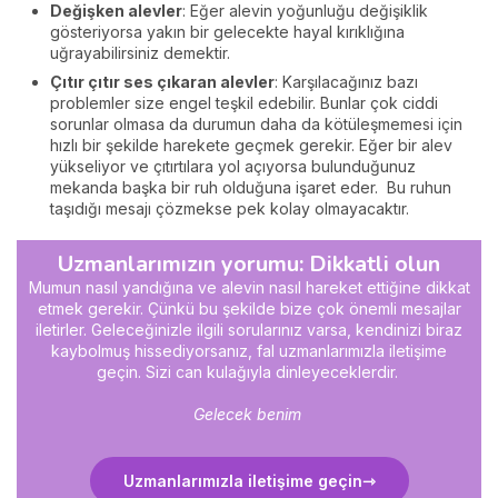
Değişken alevler
: Eğer alevin yoğunluğu değişiklik
gösteriyorsa yakın bir gelecekte hayal kırıklığına
uğrayabilirsiniz demektir.
Çıtır çıtır ses çıkaran alevler
: Karşılacağınız bazı
problemler size engel teşkil edebilir. Bunlar çok ciddi
sorunlar olmasa da durumun daha da kötüleşmemesi için
hızlı bir şekilde harekete geçmek gerekir. Eğer bir alev
yükseliyor ve çıtırtılara yol açıyorsa bulunduğunuz
mekanda başka bir ruh olduğuna işaret eder. Bu ruhun
taşıdığı mesajı çözmekse pek kolay olmayacaktır.
Uzmanlarımızın yorumu: Dikkatli olun
Mumun nasıl yandığına ve alevin nasıl hareket ettiğine dikkat
etmek gerekir. Çünkü bu şekilde bize çok önemli mesajlar
iletirler.
G
eleceğinizle ilgili sorularınız varsa, kendinizi biraz
kaybolmuş hissediyorsanız, fal uzmanlarımızla iletişime
geçin. Sizi can kulağıyla dinleyeceklerdir.
Gelecek benim
Uzmanlarımızla iletişime geçin