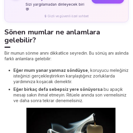
Sizi yargılamadan dinleyecek biri
💬
🔒 Gizli ve güvenli özel sohbet
Sönen mumlar ne anlamlara
gelebilir?
Bir mumun sönme anını dikkatlice seyredin. Bu sönüş anı aslında
farklı anlamlara gelebilir:
Eğer mum yanar yanmaz söndüyse
, koruyucu meleğiniz
isteğinizi gerçekleştirirken karşılaştığınız zorluklarda
yardımınıza koşacak demektir.
Eğer birkaç defa sebepsiz yere sönüyorsa
bu apaçık
mesajı sakın ihmal etmeyin. Ritüele anında son vermelisiniz
ve daha sonra tekrar denemelisiniz.