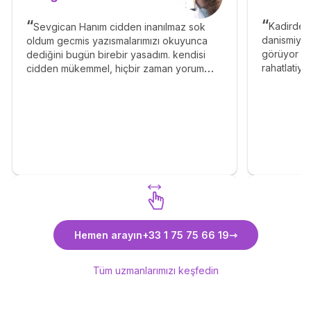
Kadirden
Sevgican Hanım cidden inanılmaz sok
danismiyo
oldum gecmis yazısmalarımızı okuyunca
görüyor ve
dediğini bugün birebir yasadım. kendisi
rahatlatiyo
cidden mükemmel, hiçbir zaman yorum
var!
yazın lütfen bile demez. Cok naif, cok
yetenekli, harika biri!
Sevgican Sabri uzmanımızı
Kadir B
Hemen arayın
+33 1 75 75 66 19
keşfedin
Tüm uzmanlarımızı keşfedin