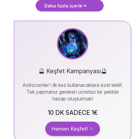
okunabilecek anlamlı bir
Daha fazla içerik
duayı bulabilirsiniz.
🔮 Keşfet Kampanyası🔮
Astrocenter'ı ilk kez kullanacaklara özel teklif.
Tek yapmanız gereken ücretsiz bir şekilde
hesap oluşturmak!
10 DK SADECE 1€
Hemen Keşfet! ✨