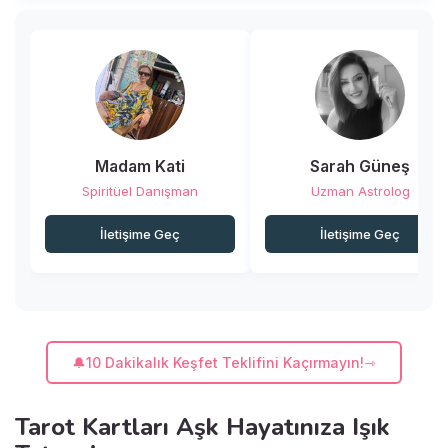
keşfedelim ve belki de ruh
eşinizi bulmanıza bir adım
daha yaklaşalım!
Madam Kati
Sarah Güneş
Spiritüel Danışman
Uzman Astrolog
İletişime Geç
İletişime Geç
🔔10 Dakikalık Keşfet Teklifini Kaçırmayın!
Tarot Kartları Aşk Hayatınıza Işık