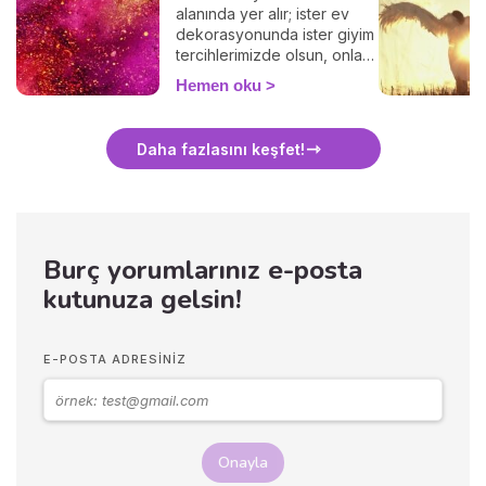
alanında yer alır; ister ev
dekorasyonunda ister giyim
tercihlerimizde olsun, onları
her gün kullanırız. Ancak
Hemen oku
çoğu kişi bilmez ki, her renk
belirli bir sembolik anlama
sahiptir. Bu anlamları doğru
Daha fazlasını keşfet!
kullanarak aşkı, şansı ve
uyumu hayatınıza
çekebilirsiniz... Hangi rengin
ne anlama geldiğini hemen
keşfedin!
Burç yorumlarınız e-posta
kutunuza gelsin!
E-POSTA ADRESINIZ
Onayla