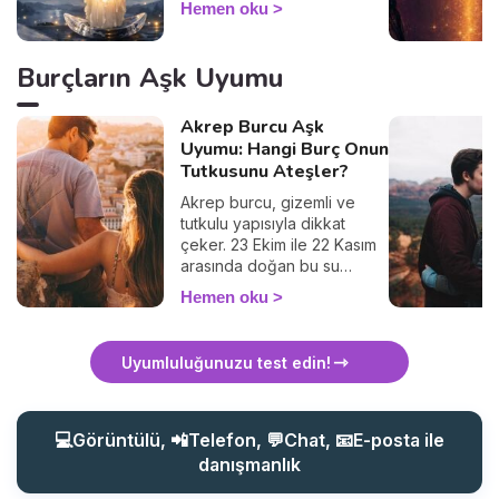
Hemen oku
gücüyle adım adım
özgürleş.
Burçların Aşk Uyumu
Akrep Burcu Aşk
Uyumu: Hangi Burç Onun
Tutkusunu Ateşler?
Akrep burcu, gizemli ve
tutkulu yapısıyla dikkat
çeker. 23 Ekim ile 22 Kasım
arasında doğan bu su
burcu, Mars ve Plüton’un
Hemen oku
etkisi altında, derin duygular
ve güçlü bir çekim gücü
taşır. Ancak, bu yoğun enerji
Uyumluluğunuzu test edin!
her burçla uyum sağlamaz.
Peki, Akrep burcu olarak
hangi burçlarla en iyi
anlaşırsınız? Hangi burçlar
💻Görüntülü, 📲Telefon, 💬Chat, 📧E-posta ile
sizinle uzun vadede uyumlu
danışmanlık
olabilir? Gelin, aşk
uyumunuzu birlikte