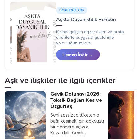
ÜCRETSİZ PDF
Aşkta Dayanıklılık Rehberi
Kişisel gelişim egzersizleri ve pratik
önerilerle duygusal güçlenme
yolculuğunuz için.
Hemen İndir →
Aşk ve ilişkiler ile ilgili içerikler
Geyik Dolunayı 2026:
Toksik Bağları Kes ve
Özgürleş
Seni sessizce tüketen o
bağı kesmek için gökyüzü
bir pencere açıyor.
Kova'daki Geyik
Dolunayı'nın arındırıcı