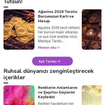
Tutsun!
Ağustos 2026 Tarotu:
Burcunuzun Kartı ve
Mesajı
Ağustos 2026 tarot rehberi:
her burcun majör arkanası
ve aya özel anahtar sözü.
Marsilya Tarotu
geleneğinde kişisel kartınızı
Hemen oku
bir tarotçuyla okuyun.
Aşk Tarotu
Ruhsal dünyanızı zenginleştirecek
içerikler
Renklerin Anlamlarını
ve Şaşırtıcı Güçlerini
Keşfedin!
Renkler hayatımızın her