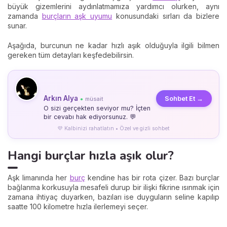
büyük gizemlerini aydınlatmamıza yardımcı olurken, aynı
zamanda
burçların aşk uyumu
konusundaki sırları da bizlere
sunar.
Aşağıda, burcunun ne kadar hızlı aşık olduğuyla ilgili bilmen
gereken tüm detayları keşfedebilirsin.
Arkın Alya
Sohbet Et →
müsait
●
O sizi gerçekten seviyor mu? İçten
bir cevabı hak ediyorsunuz. 💬
💜 Kalbinizi rahatlatın • Özel ve gizli sohbet
Hangi burçlar hızla aşık olur?
Aşk limanında her
burç
kendine has bir rota çizer. Bazı burçlar
bağlanma korkusuyla mesafeli durup bir ilişki fikrine ısınmak için
zamana ihtiyaç duyarken, bazıları ise duyguların seline kapılıp
saatte 100 kilometre hızla ilerlemeyi seçer.