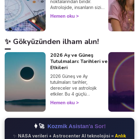
noktalarından biridir.
Astrolojide, insanların sizi
nasıl gördüğünü ve
Hemen oku
diğerleriyle olan
etkileşimlerinizi belirler.
Yükselen burcunuzu
öğrenerek, Güneş burcunuz
✨ Gökyüzünden ilham alın!
ve ilişkileriniz üzerindeki
etkilerini keşfedin. Peki
yükselen burç hesaplama
2026 Ay ve Güneş
nasıl yapılır? Çok basit! Tek
Tutulmaları: Tarihleri ve
ihtiyacınız olan doğum
Etkileri
saatiniz ve doğduğunuz yer.
2026 Güneş ve Ay
%100 güvenilir bir sonuç
tutulmaları: tarihler,
alacağınızdan emin
dereceler ve astrolojik
olabilirsiniz 🙏.
etkiler. Bu 4 güçlü
fenomenin hayatınızı nasıl
Hemen oku
etkilediğini keşfedin.
👩‍🚀
Kozmik Asistan'a Sor!
✨
NASA verileri + Astrocenter AI teknolojisi =
Anlık