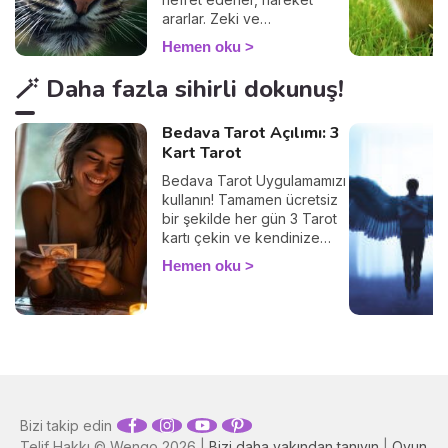
ararlar. Zeki ve
karizmatiktirler.
Hemen oku
🪄 Daha fazla sihirli dokunuş!
Bedava Tarot Açılımı: 3
Kart Tarot
Bedava Tarot Uygulamamızı
kullanın! Tamamen ücretsiz
bir şekilde her gün 3 Tarot
kartı çekin ve kendinize
ayıracağınız birkaç
Hemen oku
dakikayla içsel
diyaloğunuzu güçlendirin.
Tarot, geleceği bildirmez,
şu an içinde bulunduğunuz
durumu anlamak,
duygularınızı keşfetmek ve
farkındalığınızı artırmak için
kullanılır. Haydi başlayalım!
Bizi takip edin
Telif Hakkı © Wengo 2026 |
Bizi daha yakından tanıyın
|
Oyun