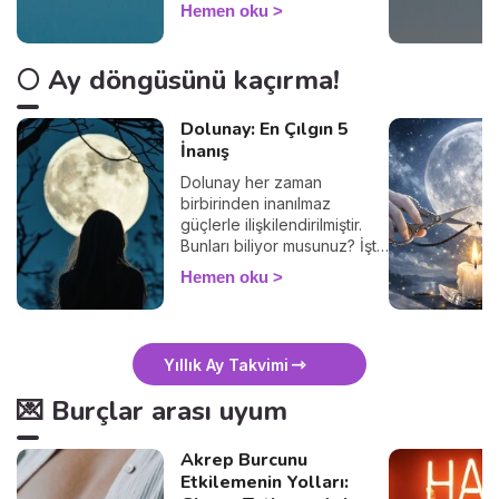
getireceğini keşfedin.
Hemen oku
🌕 Ay döngüsünü kaçırma!
Dolunay: En Çılgın 5
İnanış
Dolunay her zaman
birbirinden inanılmaz
güçlerle ilişkilendirilmiştir.
Bunları biliyor musunuz? İşte
5 popüler inanış.
Hemen oku
Yıllık Ay Takvimi
💌 Burçlar arası uyum
Akrep Burcunu
Etkilemenin Yolları: