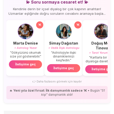
💫 Soru sormaya cesaret et! 💫
Kendinle derin bir içsel diyalog bir çok kapının anahtarı!
Uzmanlar eşliğinde doğru soruların cevabını aramaya başla...
1€
1€
Marta Denise
Simay Dağıstan
Doğuş Mert
Tinova
⭐ Astrolog Yazar
⭐ Vedik İlişki Astrologu
"Gökyüzünü okumak
"Astrolojiyle ilişki
⭐ Tarot Yorumcus
size yol gösterebilir."
dinamiklerinizi
"Kartlarla bir içse
keşfedin."
diyaloga davetlisini
İletişime geç
İletişime geç
İletişime geç
👉
Daha fazlasını görmek için kaydır
🔥
Yeni yıla özel fırsat: İlk danışmanlık sadece 1€
• Bugün "
51
kişi"
danışmanlık aldı!