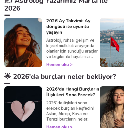
✍️ Astrolog Yazarımız Marta ile
2026
2026 Ay Takvimi: Ay
döngüsü ile uyumlu
yaşayın
Astroloji, ruhsal gelişim ve
kişisel mutluluk arayışında
olanlar için sunduğu araçlar
ve bilgiler ile hayatımızı
daha iyi yönetmemize ve
Hemen oku
enerjilerimizi uyumlu bir
şekilde kullanmamıza olanak
🌟 2026'da burçları neler bekliyor?
tanır. Dolunay ve Yeniay
dönemlerinde meydana
2026'da Hangi Burçların
gelen enerji değişimlerini
İlişkileri Sona Erecek?
anlamak, bize hem zihinsel
hem de duygusal açıdan
2026'da ilişkileri sona
rehberlik edebilir. Bu yazıda
erecek burçları keşfedin!
yıllık Ay takvimi ve kullanım
Aslan, Akrep, Kova ve
alanlarına dair bilgileri
Terazi burçlarını neler
bulabileceksiniz.
bekliyor? Astrolojik
Hemen oku