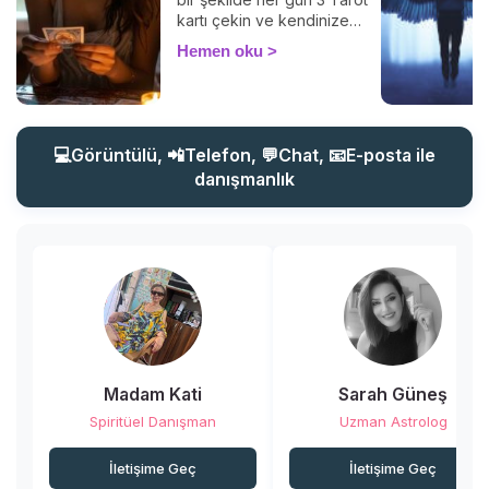
alacağınızdan emin
kartı çekin ve kendinize
olabilirsiniz 🙏.
ayıracağınız birkaç
Hemen oku
dakikayla içsel
diyaloğunuzu güçlendirin.
Tarot, geleceği bildirmez,
şu an içinde bulunduğunuz
durumu anlamak,
💻Görüntülü, 📲Telefon, 💬Chat, 📧E-posta ile
duygularınızı keşfetmek ve
danışmanlık
farkındalığınızı artırmak için
kullanılır. Haydi başlayalım!
Madam Kati
Sarah Güneş
Spiritüel Danışman
Uzman Astrolog
İletişime Geç
İletişime Geç