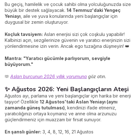
Bu geçiş, hamilelik ve çocuk sahibi olma yolculuğunuzda size
büyük bir destek sağlayacak.
14 Temmuz'daki Yengeç
Yeniayı
, aile ve yuva konularında yeni başlangıçlar için
duygusal bir zemin oluşturuyor.
Koçluk tavsiyem:
Aslan enerjisi sizi çok coşkulu yapabilir!
Kalbinizi açın, sezgilerinize güvenin ve yaratıcı enerjinizin sizi
yönlendirmesine izin verin. Ancak ego tuzağına düşmeyin! 👑
Mantra:
"Yaratıcı gücümle parlıyorum, sevgiyle
büyüyorum."
🫶
Aslan burcunun 2026 yıllık yorumuna
göz atın.
✨ Ağustos 2026: Yeni Başlangıçların Ateşi
Ağustos ayı, parlama ve yeni başlangıçlar için harika bir enerji
taşıyor! Özellikle
12 Ağustos'taki Aslan Yeniayı (aynı
zamanda güneş tutulması)
, kendinizi ifade etmeniz,
yaratıcılığınızı ortaya koymanız ve anne olma arzunuzu
güçlendirmeniz için muazzam bir fırsat sunuyor.
En şanslı günler:
3, 4, 8, 12, 16, 21 Ağustos