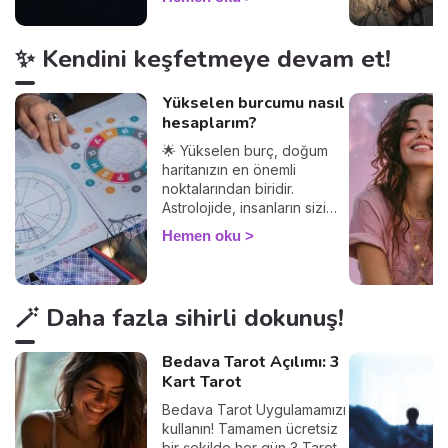
rehberiniz burada!
✨ Kendini keşfetmeye devam et!
Yükselen burcumu nasıl
hesaplarım?
🌟 Yükselen burç, doğum
haritanızın en önemli
noktalarından biridir.
Astrolojide, insanların sizi
nasıl gördüğünü ve
Hemen oku
diğerleriyle olan
etkileşimlerinizi belirler.
Yükselen burcunuzu
öğrenerek, Güneş burcunuz
🪄 Daha fazla sihirli dokunuş!
ve ilişkileriniz üzerindeki
etkilerini keşfedin. Peki
yükselen burç hesaplama
Bedava Tarot Açılımı: 3
nasıl yapılır? Çok basit! Tek
Kart Tarot
ihtiyacınız olan doğum
Bedava Tarot Uygulamamızı
saatiniz ve doğduğunuz yer.
kullanın! Tamamen ücretsiz
%100 güvenilir bir sonuç
bir şekilde her gün 3 Tarot