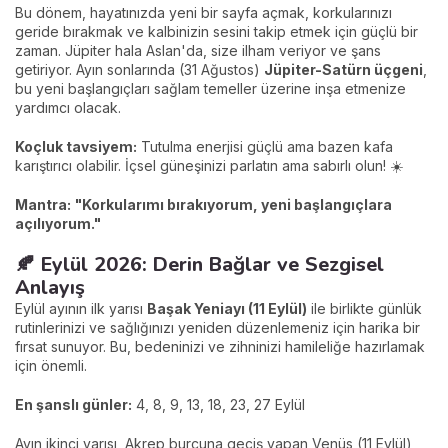
Bu dönem, hayatınızda yeni bir sayfa açmak, korkularınızı
geride bırakmak ve kalbinizin sesini takip etmek için güçlü bir
zaman. Jüpiter hala Aslan'da, size ilham veriyor ve şans
getiriyor. Ayın sonlarında (31 Ağustos)
Jüpiter-Satürn üçgeni
,
bu yeni başlangıçları sağlam temeller üzerine inşa etmenize
yardımcı olacak.
Koçluk tavsiyem:
Tutulma enerjisi güçlü ama bazen kafa
karıştırıcı olabilir. İçsel güneşinizi parlatın ama sabırlı olun! ☀️
Mantra:
"Korkularımı bırakıyorum, yeni başlangıçlara
açılıyorum."
🍂 Eylül 2026: Derin Bağlar ve Sezgisel
Anlayış
Eylül ayının ilk yarısı
Başak Yeniayı (11 Eylül)
ile birlikte günlük
rutinlerinizi ve sağlığınızı yeniden düzenlemeniz için harika bir
fırsat sunuyor. Bu, bedeninizi ve zihninizi hamileliğe hazırlamak
için önemli.
En şanslı günler:
4, 8, 9, 13, 18, 23, 27 Eylül
Ayın ikinci yarısı, Akrep burcuna geçiş yapan Venüs (11 Eylül),