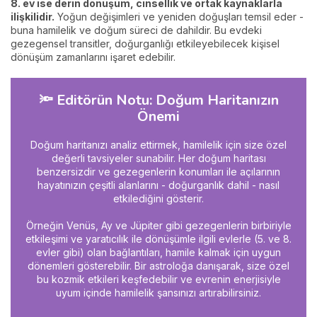
8. ev ise derin dönüşüm, cinsellik ve ortak kaynaklarla
ilişkilidir.
Yoğun değişimleri ve yeniden doğuşları temsil eder -
buna hamilelik ve doğum süreci de dahildir. Bu evdeki
gezegensel transitler, doğurganlığı etkileyebilecek kişisel
dönüşüm zamanlarını işaret edebilir.
🔦 Editörün Notu: Doğum Haritanızın
Önemi
Doğum haritanızı analiz ettirmek, hamilelik için size özel
değerli tavsiyeler sunabilir. Her doğum haritası
benzersizdir ve gezegenlerin konumları ile açılarının
hayatınızın çeşitli alanlarını - doğurganlık dahil - nasıl
etkilediğini gösterir.
Örneğin Venüs, Ay ve Jüpiter gibi gezegenlerin birbiriyle
etkileşimi ve yaratıcılık ile dönüşümle ilgili evlerle (5. ve 8.
evler gibi) olan bağlantıları, hamile kalmak için uygun
dönemleri gösterebilir. Bir astroloğa danışarak, size özel
bu kozmik etkileri keşfedebilir ve evrenin enerjisiyle
uyum içinde hamilelik şansınızı artırabilirsiniz.