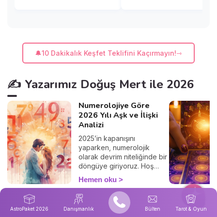
🔔10 Dakikalık Keşfet Teklifini Kaçırmayın!
✍️ Yazarımız Doğuş Mert ile 2026
Numerolojiye Göre
2026 Yılı Aşk ve İlişki
Analizi
2025’in kapanışını
yaparken, numerolojik
olarak devrim niteliğinde bir
döngüye giriyoruz. Hoş
geldin 2026, hoş geldin
Hemen oku
Evrensel "1" Yılı! Bu sayı; 9
yıllık bir döngünün ilk adımı,
yani aşkta kartların yeniden
AstroPaket 2026
Danışmanlık
Bülten
Tarot & Oyun
dağıtıldığı andır. "1" enerjisi