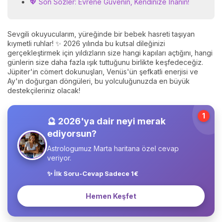
💖 Son Sözler: Evrene Güvenin, Kendinize İnanın!
Sevgili okuyucularım, yüreğinde bir bebek hasreti taşıyan
kıymetli ruhlar! ✨ 2026 yılında bu kutsal dileğinizi
gerçekleştirmek için yıldızların size hangi kapıları açtığını, hangi
günlerin size daha fazla ışık tuttuğunu birlikte keşfedeceğiz.
Jüpiter'in cömert dokunuşları, Venüs'ün şefkatli enerjisi ve
Ay'ın doğurgan döngüleri, bu yolculuğunuzda en büyük
destekçileriniz olacak!
1
🔮 2026'ya dair neyi merak
ediyorsun?
Astrologumuz Marta haritana özel cevap
veriyor.
✨ İlk Soru-Cevap Sadece 1€
Hemen Keşfet