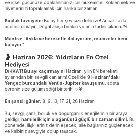
ve içsel gücünüze odaklanmanız için mükemmel. Köklenmek ve
niyetlerinizi topraklamak için harika bir zaman.
Koçluk tavsiyem:
Bu ay her şey sizin lehinize! Ancak fazla
aceleci olmayın. Doğal akışa bırakın ve anın tadını çıkarın. 🌸
Mantra:
"Aşkla ve bereketle doluyorum, mucizeler beni
buluyor."
🤰 Haziran 2026: Yıldızların En Özel
Hediyesi
DİKKAT! Bu ayı kaçırmayın!
Haziran, yılın EN bereketli
aylarından biri sevgili canlarım! Özellikle
9 Haziran'daki
Yengeç burcundaki Venüs-Jüpiter kavuşumu
, adeta
evrenin size gülümsediği bir tarih! ✨💖
En şanslı günler:
8, 9, 13, 17, 21, 26 Haziran
Bu, sevgi, şans, bolluk ve doğurganlık enerjilerinin bir araya
geldiği,
hamilelik için olağanüstü güçlü bir zaman dilimi.
Bu
dönemde, ilişkileriniz derinleşecek, aile bağlarınız güçlenecek
ve kalbiniz sevgiyle dolup taşacak.