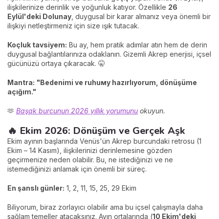
ilişkilerinize derinlik ve yoğunluk katıyor. Özellikle
26
Eylül'deki Dolunay
, duygusal bir karar almanız veya önemli bir
ilişkiyi netleştirmeniz için size ışık tutacak.
Koçluk tavsiyem:
Bu ay, hem pratik adımlar atın hem de derin
duygusal bağlantılarınıza odaklanın. Gizemli Akrep enerjisi, içsel
gücünüzü ortaya çıkaracak. 🤫
Mantra:
"Bedenimi ve ruhuму hazırlıyorum, dönüşüme
açığım."
🫶
Başak burcunun 2026 yıllık yorumunu
okuyun.
🔥 Ekim 2026: Dönüşüm ve Gerçek Aşk
Ekim ayının başlarında Venüs'ün Akrep burcundaki retrosu (1
Ekim – 14 Kasım), ilişkilerinizi derinlemesine gözden
geçirmenize neden olabilir. Bu, ne istediğinizi ve ne
istemediğinizi anlamak için önemli bir süreç.
En şanslı günler:
1, 2, 11, 15, 25, 29 Ekim
Biliyorum, biraz zorlayıcı olabilir ama bu içsel çalışmayla daha
sağlam temeller atacaksınız. Ayın ortalarında (
10 Ekim'deki