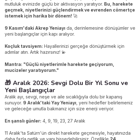
mutluluk evinizde güçlü bir aktivasyon yaratıyor.
Bu, harekete
geçmek, niyetlerinizi güçlendirmek ve evrenden cömertçe
istemek için harika bir dönem!
🚀
9 Kasım'daki Akrep Yeniayı
da, derinlemesine dönüşümler ve
yeni başlangıçlar için kapı aralıyor.
Koçluk tavsiyem:
Hayallerinizi gerçeğe dönüştürmek için
adımlar atın. Artık hazırsınız! 💫
Mantra:
"Güçlü niyetlerimle harekete geçiyorum,
mucizeler yaratıyorum."
🎁 Aralık 2026: Sevgi Dolu Bir Yıl Sonu ve
Yeni Başlangıçlar
Aralık ayı, sevgi, neşe ve aile sıcaklığıyla dolu bir kapanış
sunuyor.
9 Aralık'taki Yay Yeniayı
, yeni hedefler belirlemeniz
ve geleceğe umutla bakmanız için size enerji veriyor.
En şanslı günler:
4, 9, 19, 23, 27 Aralık
11 Aralık'ta Satürn'ün direkt harekete geçmesiyle, hayatınızda
daha fazla netlik ve yapı hissedebilirsiniz. Özellikle
24