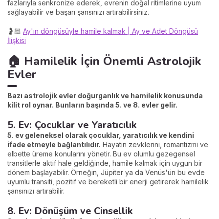
fazlarıyla senkronize ederek, evrenin doğal ritimlerine uyum
sağlayabilir ve başarı şansınızı artırabilirsiniz.
🤰🏻
Ay'ın döngüsüyle hamile kalmak | Ay ve Adet Döngüsü
İlişkisi
🏠 Hamilelik İçin Önemli Astrolojik
Evler
Bazı astrolojik evler doğurganlık ve hamilelik konusunda
kilit rol oynar. Bunların başında 5. ve 8. evler gelir.
5. Ev: Çocuklar ve Yaratıcılık
5. ev geleneksel olarak çocuklar, yaratıcılık ve kendini
ifade etmeyle bağlantılıdır.
Hayatın zevklerini, romantizmi ve
elbette üreme konularını yönetir. Bu ev olumlu gezegensel
transitlerle aktif hale geldiğinde, hamile kalmak için uygun bir
dönem başlayabilir. Örneğin, Jüpiter ya da Venüs'ün bu evde
uyumlu transiti, pozitif ve bereketli bir enerji getirerek hamilelik
şansınızı artırabilir.
8. Ev: Dönüşüm ve Cinsellik