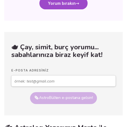
Yorum bırakın
🫖 Çay, simit, burç yorumu...
sabahlarınıza biraz keyif kat!
E-POSTA ADRESINIZ
🗞️ AstroBülten e-postana gelsin!