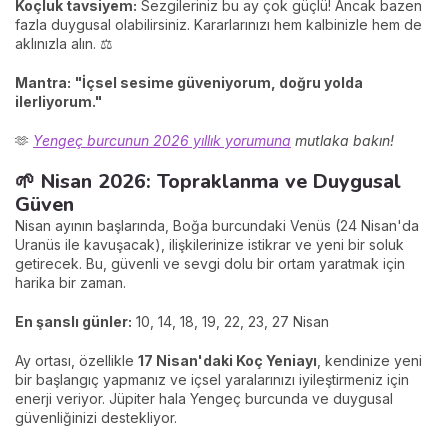
Koçluk tavsiyem:
Sezgileriniz bu ay çok güçlü! Ancak bazen
fazla duygusal olabilirsiniz. Kararlarınızı hem kalbinizle hem de
aklınızla alın. ⚖️
Mantra:
"İçsel sesime güveniyorum, doğru yolda
ilerliyorum."
🫶
Yengeç burcunun 2026 yıllık yorumuna
mutlaka bakın!
🌱 Nisan 2026: Topraklanma ve Duygusal
Güven
Nisan ayının başlarında, Boğa burcundaki Venüs (24 Nisan'da
Uranüs ile kavuşacak), ilişkilerinize istikrar ve yeni bir soluk
getirecek. Bu, güvenli ve sevgi dolu bir ortam yaratmak için
harika bir zaman.
En şanslı günler:
10, 14, 18, 19, 22, 23, 27 Nisan
Ay ortası, özellikle
17 Nisan'daki Koç Yeniayı
, kendinize yeni
bir başlangıç yapmanız ve içsel yaralarınızı iyileştirmeniz için
enerji veriyor. Jüpiter hala Yengeç burcunda ve duygusal
güvenliğinizi destekliyor.