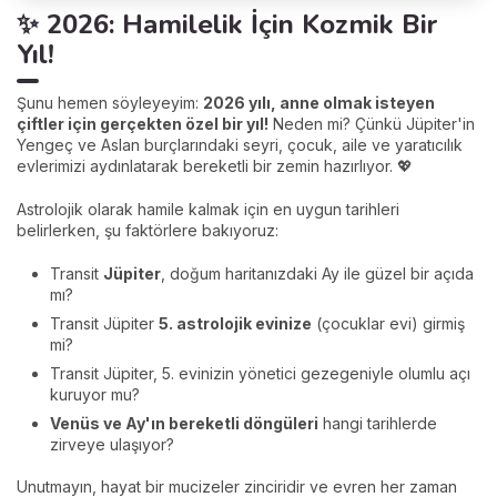
✨ 2026: Hamilelik İçin Kozmik Bir
Yıl!
Şunu hemen söyleyeyim:
2026 yılı, anne olmak isteyen
çiftler için gerçekten özel bir yıl!
Neden mi? Çünkü Jüpiter'in
Yengeç ve Aslan burçlarındaki seyri, çocuk, aile ve yaratıcılık
evlerimizi aydınlatarak bereketli bir zemin hazırlıyor. 💖
Astrolojik olarak hamile kalmak için en uygun tarihleri
belirlerken, şu faktörlere bakıyoruz:
Transit
Jüpiter
, doğum haritanızdaki Ay ile güzel bir açıda
mı?
Transit Jüpiter
5. astrolojik evinize
(çocuklar evi) girmiş
mi?
Transit Jüpiter, 5. evinizin yönetici gezegeniyle olumlu açı
kuruyor mu?
Venüs ve Ay'ın bereketli döngüleri
hangi tarihlerde
zirveye ulaşıyor?
Unutmayın, hayat bir mucizeler zinciridir ve evren her zaman