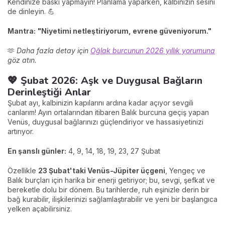
Kendinize baskı yapmayın! Planlama yaparken, kalbinizin sesini
de dinleyin. 💪
Mantra:
"Niyetimi netleştiriyorum, evrene güveniyorum."
🫶
Daha fazla detay için
Oğlak burcunun 2026 yıllık yorumuna
göz atın.
💖 Şubat 2026: Aşk ve Duygusal Bağların
Derinleştiği Anlar
Şubat ayı, kalbinizin kapılarını ardına kadar açıyor sevgili
canlarım! Ayın ortalarından itibaren Balık burcuna geçiş yapan
Venüs, duygusal bağlarınızı güçlendiriyor ve hassasiyetinizi
artırıyor.
En şanslı günler:
4, 9, 14, 18, 19, 23, 27 Şubat
Özellikle
23 Şubat'taki Venüs-Jüpiter üçgeni
, Yengeç ve
Balık burçları için harika bir enerji getiriyor; bu, sevgi, şefkat ve
bereketle dolu bir dönem. Bu tarihlerde, ruh eşinizle derin bir
bağ kurabilir, ilişkilerinizi sağlamlaştırabilir ve yeni bir başlangıca
yelken açabilirsiniz.