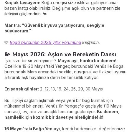
Koçluk tavsiyem:
Boğa enerjisi size istikrar getiriyor ama
bazen inatçı olabilirsiniz. Değişime açık olun ve partnerinizle
iletişimi güçlendirin! 🐂
Mantra:
"Güvenli bir yuva yaratıyorum, sevgiyle
büyüyorum."
🫶
Boğa burcunun 2026 yıllık yorumunu
keşfedin.
💫 Mayıs 2026: Aşkın ve Bereketin Dansı
İşte size bir sır vereyim mi?
Mayıs ayı, harika bir dönem!
Özellikle 19-20 Mayıs'taki Yengeç burcundaki Venüs ile Boğa
burcundaki Mars arasındaki sextile, duygusal ve fiziksel uyumu
artırarak aşk hayatınıza derin bir tensellik katıyor.
En şanslı günler:
2, 12, 13, 16, 24, 25, 29, 30 Mayıs
Bu, ilişkiyi sağlamlaştırmak veya yeni bir bağ kurmak için
mükemmel bir enerji. Venüs'ün Yengeç'e geçişiyle (19 Mayıs
sonrası), ev, aile ve anaçlık temaları güçleniyor.
Bu dönem,
hamilelik için kozmik bir davetiye niteliğinde!
🎁
16 Mayıs'taki Boğa Yeniayı
, kendi bedeninize, değerlerinize