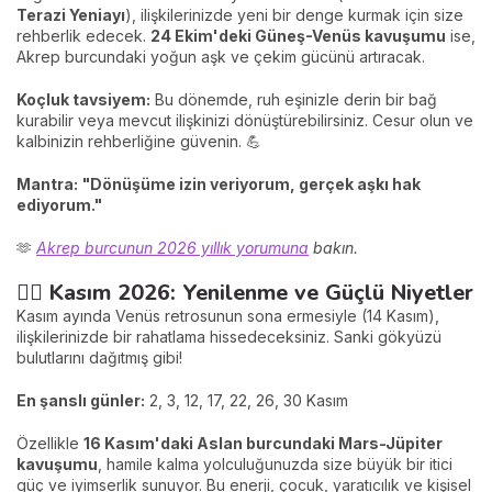
Terazi Yeniayı
), ilişkilerinizde yeni bir denge kurmak için size
rehberlik edecek.
24 Ekim'deki Güneş-Venüs kavuşumu
ise,
Akrep burcundaki yoğun aşk ve çekim gücünü artıracak.
Koçluk tavsiyem:
Bu dönemde, ruh eşinizle derin bir bağ
kurabilir veya mevcut ilişkinizi dönüştürebilirsiniz. Cesur olun ve
kalbinizin rehberliğine güvenin. 💪
Mantra:
"Dönüşüme izin veriyorum, gerçek aşkı hak
ediyorum."
🫶
Akrep burcunun 2026 yıllık yorumuna
bakın.
🧘‍♀️ Kasım 2026: Yenilenme ve Güçlü Niyetler
Kasım ayında Venüs retrosunun sona ermesiyle (14 Kasım),
ilişkilerinizde bir rahatlama hissedeceksiniz. Sanki gökyüzü
bulutlarını dağıtmış gibi!
En şanslı günler:
2, 3, 12, 17, 22, 26, 30 Kasım
Özellikle
16 Kasım'daki Aslan burcundaki Mars-Jüpiter
kavuşumu
, hamile kalma yolculuğunuzda size büyük bir itici
güç ve iyimserlik sunuyor. Bu enerji, çocuk, yaratıcılık ve kişisel