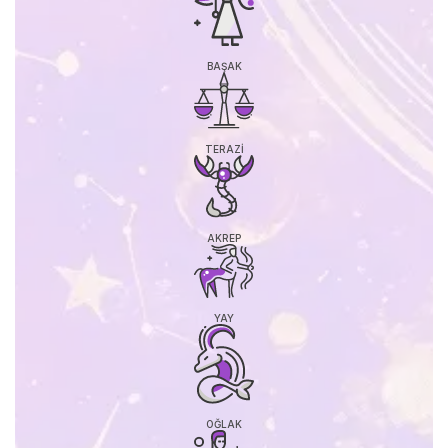
BAŞAK
TERAZI
AKREP
YAY
OĞLAK