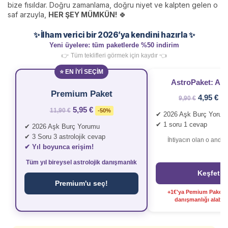
bize fısıldar. Doğru zamanlama, doğru niyet ve kalpten gelen o
saf arzuyla,
HER ŞEY MÜMKÜN!
🍀
✨ İlham verici bir 2026’ya kendini hazırla ✨
Yeni üyelere: tüm paketlerde %50 indirim
👉 Tüm teklifleri görmek için kaydır 👈
⭐ EN İYİ SEÇİM
AstroPaket: Aşk
Premium Paket
4,95 €
9,90 €
-
5,95 €
11,90 €
-50%
✔ 2026 Aşk Burç Yorum
✔ 1 soru 1 cevap
✔ 2026 Aşk Burç Yorumu
✔ 3 Soru 3 astrolojik cevap
İhtiyacın olan o anda
✔ Yıl boyunca erişim!
Tüm yıl bireysel astrolojik danışmanlık
Keşfet
Premium'u seç!
+1€'ya Pemium Paket il
danışmanlığı alabilir