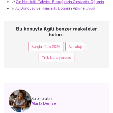
🌙
Çin Hamilelik Takvimi: Bebeğinizin Cinsiyetini Öğrenin
✨
Ay Döngüsü ve Hamilelik: Doğanın Ritmine Uyum
Bu konuyla ilgili benzer makaleler
bulun :
Burçlar Top 2026
Astroloji
Yillik burc yorumu
Kaleme alan
Marta Denise