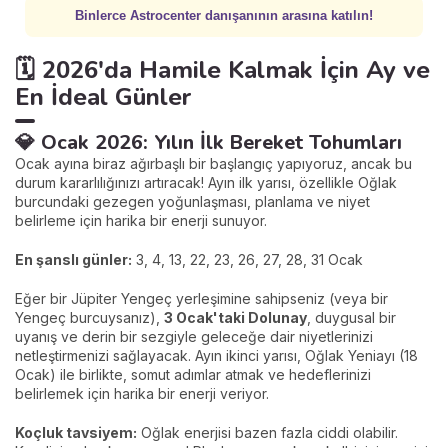
Binlerce Astrocenter danışanının arasına katılın!
🗓️ 2026'da Hamile Kalmak İçin Ay ve
En İdeal Günler
💎 Ocak 2026: Yılın İlk Bereket Tohumları
Ocak ayına biraz ağırbaşlı bir başlangıç yapıyoruz, ancak bu
durum kararlılığınızı artıracak! Ayın ilk yarısı, özellikle Oğlak
burcundaki gezegen yoğunlaşması, planlama ve niyet
belirleme için harika bir enerji sunuyor.
En şanslı günler:
3, 4, 13, 22, 23, 26, 27, 28, 31 Ocak
Eğer bir Jüpiter Yengeç yerleşimine sahipseniz (veya bir
Yengeç burcuysanız),
3 Ocak'taki Dolunay
, duygusal bir
uyanış ve derin bir sezgiyle geleceğe dair niyetlerinizi
netleştirmenizi sağlayacak. Ayın ikinci yarısı, Oğlak Yeniayı (18
Ocak) ile birlikte, somut adımlar atmak ve hedeflerinizi
belirlemek için harika bir enerji veriyor.
Koçluk tavsiyem:
Oğlak enerjisi bazen fazla ciddi olabilir.