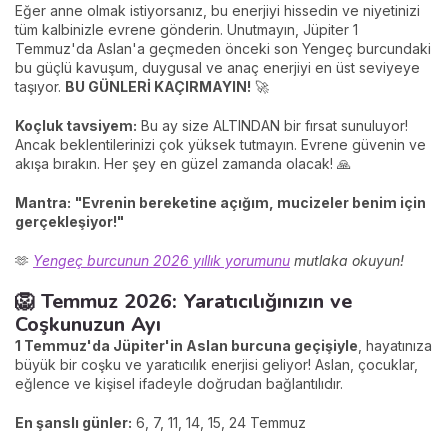
Eğer anne olmak istiyorsanız, bu enerjiyi hissedin ve niyetinizi
tüm kalbinizle evrene gönderin. Unutmayın, Jüpiter 1
Temmuz'da Aslan'a geçmeden önceki son Yengeç burcundaki
bu güçlü kavuşum, duygusal ve anaç enerjiyi en üst seviyeye
taşıyor.
BU GÜNLERİ KAÇIRMAYIN!
🚀
Koçluk tavsiyem:
Bu ay size ALTINDAN bir fırsat sunuluyor!
Ancak beklentilerinizi çok yüksek tutmayın. Evrene güvenin ve
akışa bırakın. Her şey en güzel zamanda olacak! 🙏
Mantra:
"Evrenin bereketine açığım, mucizeler benim için
gerçekleşiyor!"
🫶
Yengeç burcunun 2026 yıllık yorumunu
mutlaka okuyun!
🦁 Temmuz 2026: Yaratıcılığınızın ve
Coşkunuzun Ayı
1 Temmuz'da Jüpiter'in Aslan burcuna geçişiyle
, hayatınıza
büyük bir coşku ve yaratıcılık enerjisi geliyor! Aslan, çocuklar,
eğlence ve kişisel ifadeyle doğrudan bağlantılıdır.
En şanslı günler:
6, 7, 11, 14, 15, 24 Temmuz