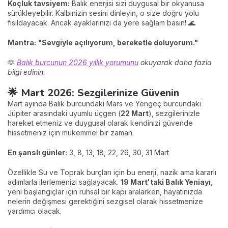
Koçluk tavsiyem:
Balık enerjisi sizi duygusal bir okyanusa
sürükleyebilir. Kalbinizin sesini dinleyin, o size doğru yolu
fısıldayacak. Ancak ayaklarınızı da yere sağlam basın! 🌊
Mantra:
"Sevgiyle açılıyorum, bereketle doluyorum."
🫶
Balık burcunun 2026 yıllık yorumunu
okuyarak daha fazla
bilgi edinin.
🌟 Mart 2026: Sezgilerinize Güvenin
Mart ayında Balık burcundaki Mars ve Yengeç burcundaki
Jüpiter arasındaki uyumlu üçgen (
22 Mart
), sezgilerinizle
hareket etmeniz ve duygusal olarak kendinizi güvende
hissetmeniz için mükemmel bir zaman.
En şanslı günler:
3, 8, 13, 18, 22, 26, 30, 31 Mart
Özellikle Su ve Toprak burçları için bu enerji, nazik ama kararlı
adımlarla ilerlemenizi sağlayacak.
19 Mart'taki Balık Yeniayı
,
yeni başlangıçlar için ruhsal bir kapı aralarken, hayatınızda
nelerin değişmesi gerektiğini sezgisel olarak hissetmenize
yardımcı olacak.