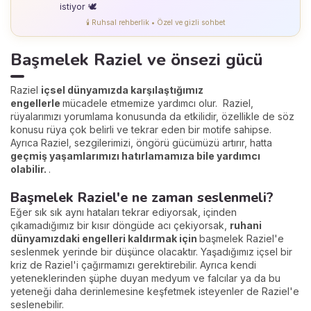
istiyor 🕊️
🕯️ Ruhsal rehberlik • Özel ve gizli sohbet
Başmelek Raziel ve önsezi gücü
Raziel
içsel dünyamızda karşılaştığımız
engellerle
mücadele etmemize yardımcı olur. Raziel,
rüyalarımızı yorumlama konusunda da etkilidir, özellikle de söz
konusu rüya çok belirli ve tekrar eden bir motife sahipse.
Ayrıca Raziel, sezgilerimizi, öngörü gücümüzü artırır, hatta
geçmiş yaşamlarımızı hatırlamamıza bile yardımcı
olabilir.
.
Başmelek Raziel'e ne zaman seslenmeli?
Eğer sık sık aynı hataları tekrar ediyorsak, içinden
çıkamadığımız bir kısır döngüde acı çekiyorsak,
ruhani
dünyamızdaki engelleri kaldırmak için
başmelek Raziel'e
seslenmek yerinde bir düşünce olacaktır. Yaşadığımız içsel bir
kriz de Raziel'i çağırmamızı gerektirebilir. Ayrıca kendi
yeteneklerinden şüphe duyan medyum ve falcılar ya da bu
yeteneği daha derinlemesine keşfetmek isteyenler de Raziel'e
seslenebilir.