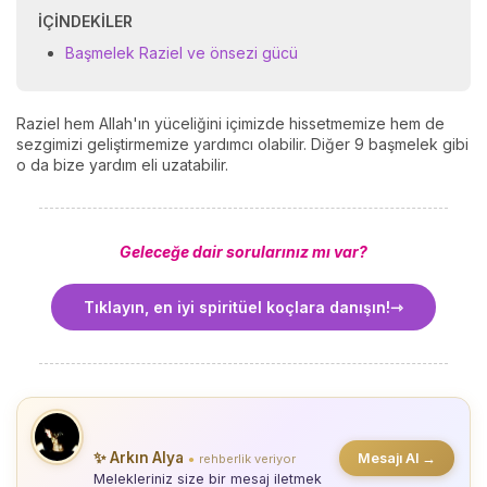
İÇINDEKILER
Başmelek Raziel ve önsezi gücü
Raziel hem Allah'ın yüceliğini içimizde hissetmemize hem de
sezgimizi geliştirmemize yardımcı olabilir. Diğer 9 başmelek gibi
o da bize yardım eli uzatabilir.
Geleceğe dair sorularınız mı var?
Tıklayın, en iyi spiritüel koçlara danışın!
✨ Arkın Alya
Mesajı Al →
rehberlik veriyor
●
Melekleriniz size bir mesaj iletmek