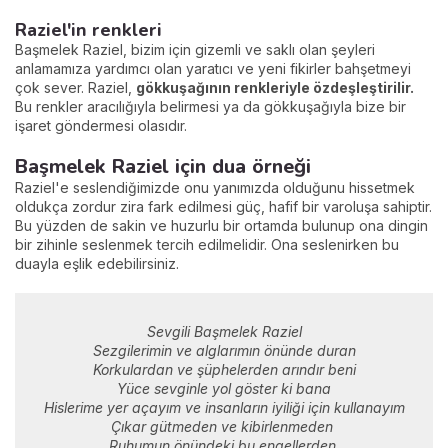
Raziel'in renkleri
Başmelek Raziel, bizim için gizemli ve saklı olan şeyleri
anlamamıza yardımcı olan yaratıcı ve yeni fikirler bahşetmeyi
çok sever. Raziel,
gökkuşağının renkleriyle özdeşleştirilir.
Bu renkler aracılığıyla belirmesi ya da gökkuşağıyla bize bir
işaret göndermesi olasıdır.
Başmelek Raziel için dua örneği
Raziel'e seslendiğimizde onu yanımızda olduğunu hissetmek
oldukça zordur zira fark edilmesi güç, hafif bir varoluşa sahiptir.
Bu yüzden de sakin ve huzurlu bir ortamda bulunup ona dingin
bir zihinle seslenmek tercih edilmelidir. Ona seslenirken bu
duayla eşlik edebilirsiniz.
Sevgili Başmelek Raziel
Sezgilerimin ve alglarımın önünde duran
Korkulardan ve şüphelerden arındır beni
Yüce sevginle yol göster ki bana
Hislerime yer açayım ve insanların iyiliği için kullanayım
Çıkar gütmeden ve kibirlenmeden
Ruhumun önündeki bu engellerden