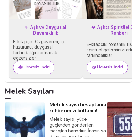
✨
Aşk ve Duygusal
❤️
Aşkta Spiritüel Ge
Dayanıklılık
Rehberi
E-kitapçık: Özgüvenini, iç
E-kitapçık: romantik ilişki
huzurunu, duygusal
spiritüel gelişiminizi artır
farkındalığını artıracak
farkındalıklar
egzersizler
📥 Ücretsiz İndir!
📥 Ücretsiz İndir!
Melek Sayıları
Melek sayısı hesaplama
rehberimizi kullanın!
Melek sayısı, yüce
güçlerden gönderilen
mesajları barındırır. İnanın ya
da inanmayın, bu sayı