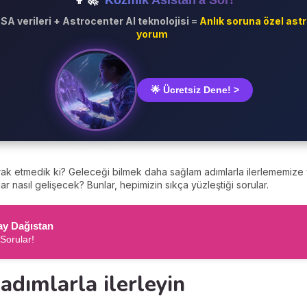
👩‍🚀
Kozmik Asistan'a Sor!
SA verileri + Astrocenter AI teknolojisi =
Anlık soruna özel astr
yorum
🌟 Ücretsiz Dene! >
ak etmedik ki? Geleceği bilmek daha sağlam adımlarla ilerlememize 
r nasıl gelişecek? Bunlar, hepimizin sıkça yüzleştiği sorular.
may Dağıstan
 Sorular!
dımlarla ilerleyin