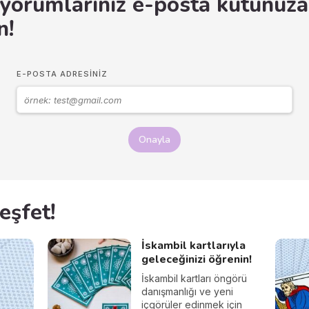
 yorumlarınız e-posta kutunuza
n!
E-POSTA ADRESINIZ
Onayla
eşfet!
İskambil kartlarıyla
geleceğinizi öğrenin!
İskambil kartları öngörü
danışmanlığı ve yeni
içgörüler edinmek için