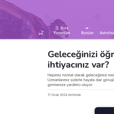
🗓 ️ Burç
➡ ️
Yorumları
Burçlar
Astroloj
Geleceğinizi öğ
ihtiyacınız var?
Hepimiz normal olarak geleceğimizi mera
Uzmanlarımız sizlerle hayata dair görüş
görmenize yardımcı oluyor.
17 Ocak 2024
tarihinde