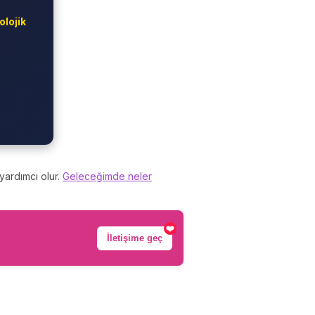
olojik
yardımcı olur.
Geleceğimde neler
❤️
İletişime geç