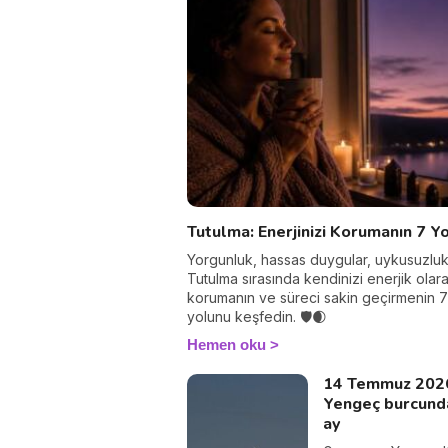
ve bu büyük evren
dansın nasıl her bir
etkilediğini anlatıy
olacağım. Gezegen
etkileşimleri, hangi
gezegenin hangi 
yönettiği, retro ha
ve daha pek çok 
bilgi sahibi olacaks
Tutulma: Enerjinizi Korumanın 7 Y
Yorgunluk, hassas duygular, uykusuzluk.
Tutulma sırasında kendinizi enerjik olar
korumanın ve süreci sakin geçirmenin 7
yolunu keşfedin. 🛡️🌒
Hemen oku
14 Temmuz 202
Yengeç burcund
ay