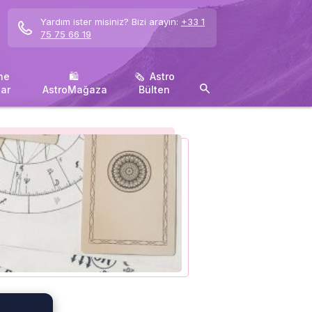
Yardım ister misiniz? Bizi arayın:
+33 1
75 75 66 19
ne
🛍 ️
🗞 ️ Astro
ar
AstroMağaza
Bülten