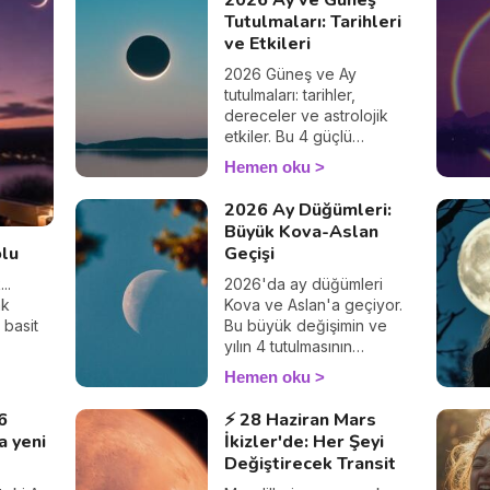
2026 Ay ve Güneş
düşüncelerinizi merak
sel
Tutulmaları: Tarihleri
ediyoruz! 💕🌈
imizi
ve Etkileri
or
lerin
2026 Güneş ve Ay
tutulmaları: tarihler,
burcu
dereceler ve astrolojik
reketler
etkiler. Bu 4 güçlü
konuda
fenomenin hayatınızı nasıl
Hemen oku
ınız.
etkilediğini keşfedin.
2026 Ay Düğümleri:
Büyük Kova-Aslan
olu
Geçişi
..
2026'da ay düğümleri
ak
Kova ve Aslan'a geçiyor.
 basit
Bu büyük değişimin ve
yılın 4 tutulmasının
burcunuza neler
Hemen oku
getireceğini keşfedin.
6
⚡ 28 Haziran Mars
a yeni
İkizler'de: Her Şeyi
Değiştirecek Transit