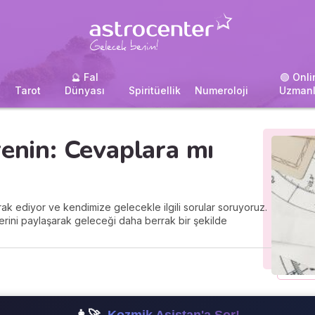
🔮 Fal
🟢 Onli
i
Tarot
Dünyası
Spiritüellik
Numeroloji
Uzmanl
renin: Cevaplara mı
k ediyor ve kendimize gelecekle ilgili sorular soruyoruz.
lerini paylaşarak geleceği daha berrak bir şekilde