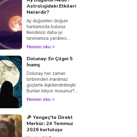
Ay Düğümü Nedir?
rehber sayesinde, her bir
Astrolojideki Etkileri
burcun yönetici
Nelerdir?
gezegenini
detaylandırarak, bu
Ay düğümleri doğum
gizemli bağların sizi nasıl
haritamızda bulunur.
etkilediğini ve günlük
Kendimizi daha iyi
hayatınızı nasıl
tanımamıza yardımcı
şekillendirebileceğini
olurlar. Astrolojik
Hemen oku
keşfedeceğiz. Ben
anlamlarını ve yorumlarını
Astrolog Marta Denise.
keşfedin.
Dolunay: En Çılgın 5
İnanış
Dolunay her zaman
birbirinden inanılmaz
güçlerle ilişkilendirilmiştir.
Bunları biliyor musunuz?
İşte 5 popüler inanış.
Hemen oku
🎉 Yengeç'te Direkt
Merkür: 24 Temmuz
2026 kurtuluşu