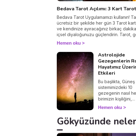
Bedava Tarot Açılımı: 3 Kart Taro
Bedava Tarot Uygulamamızı kullanın! 
ücretsiz bir şekilde her gün 3 Tarot kart
ve kendinize ayıracağınız birkaç dakika
içsel diyaloğunuzu güçlendirin. Tarot, 
bildirmez, şu an içinde bulunduğunuz 
Hemen oku
anlamak, duygularınızı keşfetmek ve
farkındalığınızı artırmak için kullanılır. Ha
Astrolojide
başlayalım!
Gezegenlerin R
Hayatımız Üzeri
Etkileri
Bu başlıkta, Güneş
sistemimizdeki 10
gezegenin nasıl he
birimizin kişiliğini,
tercihlerini ve gel
Hemen oku
şekillendirdiğini det
şekilde inceleyebili
Gökyüzünde neler
Astrolojiye giriş y
her gezegenin
karakteristik özellik