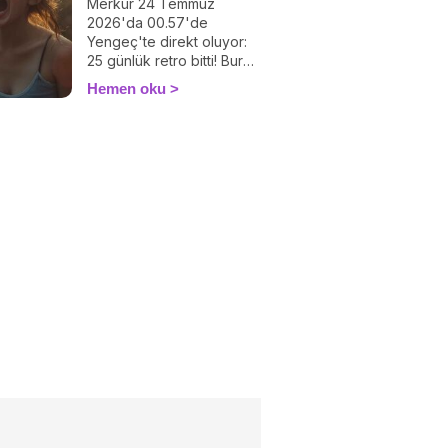
Merkür 24 Temmuz
2026'da 00.57'de
Yengeç'te direkt oluyor:
25 günlük retro bitti! Burç
burç neyin çözüldüğünü
Hemen oku
hatasız keşfedin.