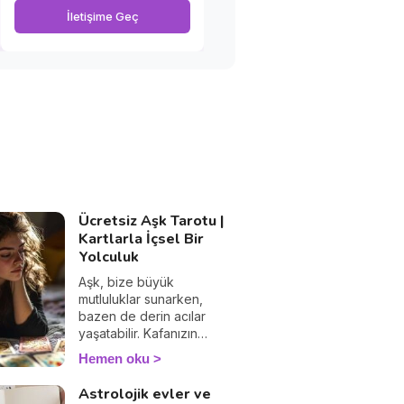
İletişime Geç
Ücretsiz Aşk Tarotu |
Kartlarla İçsel Bir
Yolculuk
Aşk, bize büyük
mutluluklar sunarken,
bazen de derin acılar
yaşatabilir. Kafanızın
içinde sıkça aşktan ve
Hemen oku
hayatınızdan
bahsediyorsanız, sorular
Astrolojik evler ve
soruyor, merak