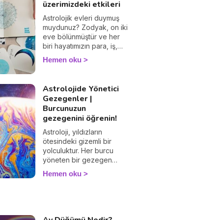
üzerimizdeki etkileri
ediyorsanız Ücretsiz Aşk
ve İlişki Tarot Açılımına
Astrolojik evleri duymuş
hemen başlayın!
muydunuz? Zodyak, on iki
eve bölünmüştür ve her
biri hayatımızın para, iş,
aşk ve aile gibi konularla
Hemen oku
bağlantılı bir alanına
karşılık gelir. Doğum
saatinize göre
Astrolojide Yönetici
hesaplanan bu evler,
Gezegenler |
kişiliğinizi ve geleceğinizi
Burcunuzun
daha iyi anlamak
gezegenini öğrenin!
açısından çok önemli bir
rol oynar. İşte astrolojik
Astroloji, yıldızların
evler ve anlamları!
ötesindeki gizemli bir
yolculuktur. Her burcu
yöneten bir gezegen
vardır ve bu gezegenler,
Hemen oku
kişilik özelliklerimiz ve
hayatımızdaki olaylara
olan yaklaşımımız
üzerinde büyük bir etkiye
sahiptir. Bu kapsamlı