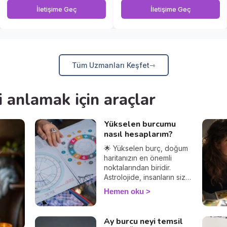
İletişime Geç
İletişime Geç
Tüm Uzmanları Keşfet
i anlamak için araçlar
Yükselen burcumu
nasıl hesaplarım?
🌟 Yükselen burç, doğum
haritanızın en önemli
noktalarından biridir.
Astrolojide, insanların sizi
nasıl gördüğünü ve
Hemen oku
diğerleriyle olan
etkileşimlerinizi belirler.
Yükselen burcunuzu
Ay burcu neyi temsil
öğrenerek, Güneş