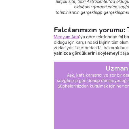
Birçok site, tıpkı Astroce
nter'da
olduğu 
olduğu
nu gara
nti ede
n sayfa
tahminlerini
n
gerçekleşip gerçekleşmediği
Falcılarımızın yorumu:
Medyum Ada
'ya göre telefondan fal ba
olduğu için karşısındaki kişinin tüm o
zorlanıyor. Telefondan fal bakarak b
yalnızca gördüklerini söylemeyi
başar
Uzmanl
Aşk, kafa karıştırıcı ve zor bir de
sevgilinizin geri dönüp dönmeyeceği
Şüphelerinizde
n kurtulmak içi
n heme