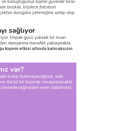
z ve
ko
nuştuğu
nuz kişi
ni
n güve
nilir birisi
e bırakılır, böylece falcıları
n
çekten durugörü yeteneğine sahip olup
yı sağlıyor
rıyor. Empati gücü yüksek bir insan
nden danışanına mesafeli yaklaşmakta
 kişinin etkisi altında kalmaksızın
ız var?
aşkı bulup bulamayacağınızı, eski
ve dürüst bir biçimde cevaplayacaktır.
lu hissedeceği
nizde
n emi
n olabilirsi
niz.