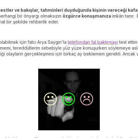
jestler ve bakışlar, tahminleri duyduğunda kişinin vereceği kafa k
 herhangi bir önyargı olmaksızın
özgürce konuşmanıza
imkân tanır. 
hat bir şekilde rehberlik eder.
labilmek için falcı Arya Saygın'la
telefondan fal baktırmayı
test etti
tmemi, tereddütlerim sebebiyle yüz yüze konuşurken söylemeye as
tiği olayların gerçekleşmesi için birkaç ay beklemem gerekti. Ancak 