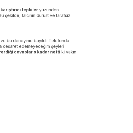
arıştırıcı tepkiler
yüzünden
Bu şekilde, falcının dürüst ve tarafsız
m ve bu deneyime bayıldı. Telefonda
la cesaret edemeyeceğim şeyleri
v
erdiği cevaplar o kadar netti
ki yakın