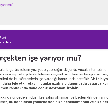
rıyor mu?
Mert
ta ile al!
rçekten işe yarıyor mu?
cılarla görüşmelerin yüz yüze yapıldığını düşünür. Ancak internetin or
hat veya e-posta yoluyla iletişime geçmek mümkün ve hangi aracı seç
erileri de bu yöntemlerin işe yaradığı konusunda hemfikir.
Bir falcıy
 daha bile etkili olabilir çünkü uzakta olduğunuzda özgürce kon
f etmek konusunda daha cesur davranabilirsiniz.
hakkında önceden hiçbir fikre sahip olmaması ve beden dilinden arındığı
ışmaz,
bu da falcının yalnızca sesinize odaklanmasını ve size net 