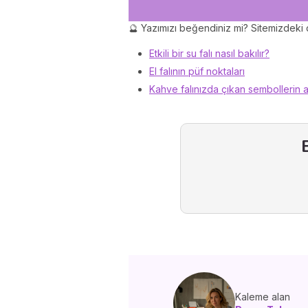
🔮 Yazımızı beğendiniz mi? Sitemizdeki d
Etkili bir su falı nasıl bakılır?
El falının püf noktaları
Kahve falınızda çıkan sembollerin a
Kaleme alan