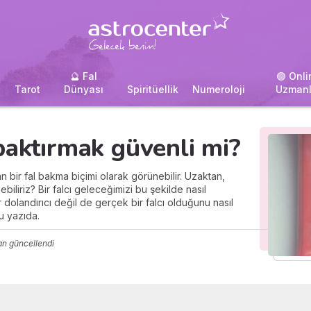
🔮 Fal
🟢 Onli
i
Tarot
Dünyası
Spiritüellik
Numeroloji
Uzmanl
baktırmak güvenli mi?
 bir fal bakma biçimi olarak görünebilir. Uzaktan,
iliriz? Bir falcı geleceğimizi bu şekilde nasıl
 dolandırıcı değil de gerçek bir falcı olduğunu nasıl
u yazıda.
an güncellendi