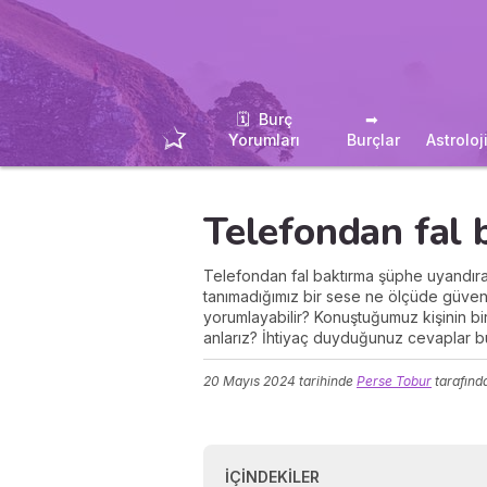
🗓 ️ Burç
➡ ️
Yorumları
Burçlar
Astroloj
Telefondan fal 
Telefondan fal baktırma şüphe uyandıran
tanımadığımız bir sese ne ölçüde güveneb
yorumlayabilir? Konuştuğumuz kişinin bir
anlarız? İhtiyaç duyduğunuz cevaplar b
20 Mayıs 2024
tarihinde
Perse Tobur
tarafınd
İÇINDEKILER