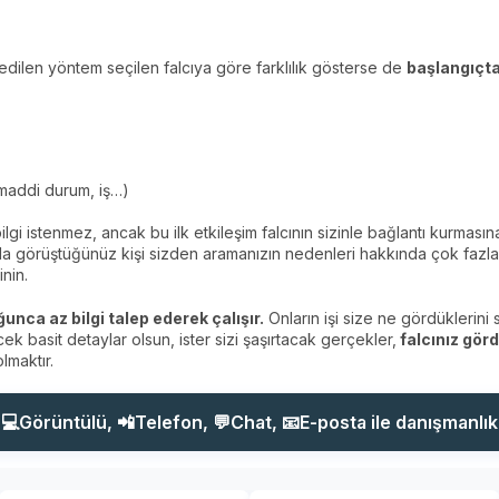
edilen yöntem seçilen falcıya göre farklılık gösterse de
başlangıçta
 maddi durum, iş…)
ilgi istenmez, ancak bu ilk etkileşim falcının sizinle bağlantı kurmasın
a görüştüğünüz kişi sizden aramanızın nedenleri hakkında çok fazla a
nin.
ca az bilgi talep ederek çalışır.
Onların işi size ne gördüklerini s
ek basit detaylar olsun, ister sizi şaşırtacak gerçekler,
falcınız görd
maktır.
💻Görüntülü, 📲Telefon, 💬Chat, 📧E-posta ile danışmanlık