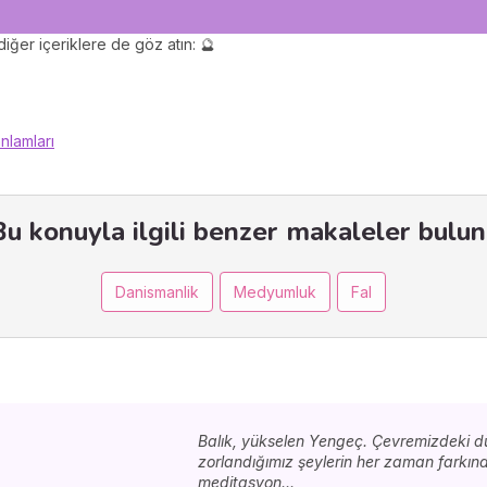
iğer içeriklere de göz atın: 🔮
nlamları
Bu konuyla ilgili benzer makaleler bulun 
Danismanlik
Medyumluk
Fal
Balık, yükselen Yengeç. Çevremizdeki 
zorlandığımız şeylerin her zaman farkında
meditasyon...