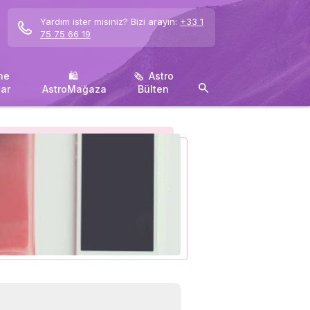
Yardım ister misiniz? Bizi arayın:
+33 1
75 75 66 19
ne
🛍 ️
🗞 ️ Astro
ar
AstroMağaza
Bülten