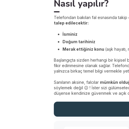
Nasıl yapılır?
Telefondan bakılan fal esnasında takip 
talep edilecektir:
İsmi
niz
Doğum tarihi
niz
Merak ettiğiniz konu
(aşk hayatı,
Başlangıçta sizden herhangi bir kişisel b
fikir edinmesine olanak sağlar. Telefond
yalnızca birkaç temel bilgi vermekle yeti
Sanılanın aksine, falcılar
mümkün olduğun
söylemek değil 😉 ! İster sizi gülümsetec
düşense kendinize güvenmek ve açık ol