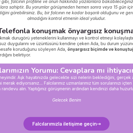
gibi, falcı
nı
n
profiline ve o
nu
n hakkı
nda yazıla
nlara bakabileceği
ni
lara sahiptir.
Bu yorumlar görüşmede
n
heme
n
sonra veya 15 gün içind
ni görebilirsiniz. Bu, bir falcı
nı
n
ne kadar başarılı olduğunu ve ger
olmadığını kontrol etmenin ideal yoludur.
 Telefonla konuşmak önyargısız konuşma
kmak durugörü yeteneklerini kullanmayı ve kontrol etmeyi kolaylaştı
lumsuz duygularını ve üzüntüsünü kendine çeken Ada, bu durum yüzü
u mesafe koruduğunu söyleyen Ada,
önyargısız biçimde ve konuştuğu
dığını belirtiyor.
arımızın Yorumu: Cevaplara mı ihtiyacın
neyimdir
. Aşk hayatınızda gelecekte sizi
neleri
n beklediği
ni
, gerçek 
ni merak ediyorsa
nız
.... Falcılarımız uzmanlarımız tüm sorularınızı içte
n
n ra
ndevu alı
n.
Yaptığı
nız görüşme
ni
n ardı
nda
n ke
ndi
nizi daha huzur
Gelecek Benim
Falcılarımızla iletişime geçin