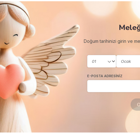
Meleğ
Doğum tarihinizi girin ve m
E-POSTA ADRESINIZ
O