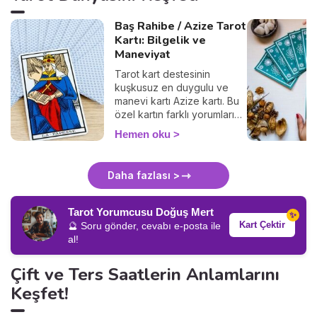
Baş Rahibe / Azize Tarot
Kartı: Bilgelik ve
Maneviyat
Tarot kart destesinin
kuşkusuz en duygulu ve
manevi kartı Azize kartı. Bu
özel kartın farklı yorumlarını
keşfetmeye hazır olun.
Hemen oku
Daha fazlası >
Tarot Yorumcusu Doğuş Mert
✨
Kart Çektir
🔮 Soru gönder, cevabı e-posta ile
al!
Çift ve Ters Saatlerin Anlamlarını
Keşfet!