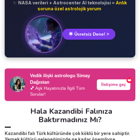
✨
NASA verileri + Astrocenter AI teknolojisi =
Anlık
soruna özel astrolojik yorum
🌟 Ücretsiz Dene! >
Vedik ilişki astrologu Simay
❤️
Dağıstan
İletişime geç
💕 Aşk Hayatınızla İlgili Tüm
Sorular!
Hala Kazandibi Falınıza
Baktırmadınız Mı?
Kazandibi falı Türk kültüründe çok köklü bir yere sahiptir.
Yemek kültürü geleneğimizde ne kadar önemliyse,