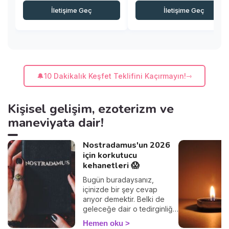
İletişime Geç
İletişime Geç
🔔10 Dakikalık Keşfet Teklifini Kaçırmayın!
Kişisel gelişim, ezoterizm ve
maneviyata dair!
Nostradamus'un 2026
için korkutucu
kehanetleri 😱
Bugün buradaysanız,
içinizde bir şey cevap
arıyor demektir. Belki de
geleceğe dair o tedirginliği
hissediyorsunuz, 2026'da
Hemen oku
bizi neyin beklediğini