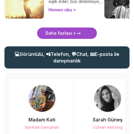
eşlik eder, bizi dinlemeye,
teselli etmeye ve ona
Hemen oku
seslenmeyi bilirsek
yardımımıza koşmaya her
zaman hazırdır. İşte
koruyucu meleğinizle
Daha fazlası >
iletişim kurmanın püf
noktaları!
💻Görüntülü, 📲Telefon, 💬Chat, 📧E-posta ile
danışmanlık
Madam Kati
Sarah Güneş
Spiritüel Danışman
Uzman Astrolog