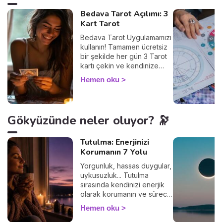
Bedava Tarot Açılımı: 3
Kart Tarot
Bedava Tarot Uygulamamızı
kullanın! Tamamen ücretsiz
bir şekilde her gün 3 Tarot
kartı çekin ve kendinize
ayıracağınız birkaç
Hemen oku
dakikayla içsel
diyaloğunuzu güçlendirin.
Tarot, geleceği bildirmez,
şu an içinde bulunduğunuz
Gökyüzünde neler oluyor? 🔭
durumu anlamak,
duygularınızı keşfetmek ve
farkındalığınızı artırmak için
Tutulma: Enerjinizi
kullanılır. Haydi başlayalım!
Korumanın 7 Yolu
Yorgunluk, hassas duygular,
uykusuzluk... Tutulma
sırasında kendinizi enerjik
olarak korumanın ve süreci
sakin geçirmenin 7 basit
Hemen oku
yolunu keşfedin. 🛡️🌒