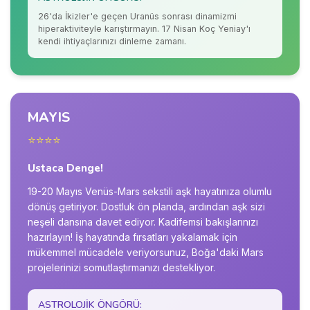
26'da İkizler'e geçen Uranüs sonrası dinamizmi
hiperaktiviteyle karıştırmayın. 17 Nisan Koç Yeniay'ı
kendi ihtiyaçlarınızı dinleme zamanı.
MAYIS
⭐⭐⭐⭐
Ustaca Denge!
19-20 Mayıs Venüs-Mars sekstili aşk hayatınıza olumlu
dönüş getiriyor. Dostluk ön planda, ardından aşk sizi
neşeli dansına davet ediyor. Kadifemsi bakışlarınızı
hazırlayın! İş hayatında fırsatları yakalamak için
mükemmel mücadele veriyorsunuz, Boğa'daki Mars
projelerinizi somutlaştırmanızı destekliyor.
ASTROLOJIK ÖNGÖRÜ: