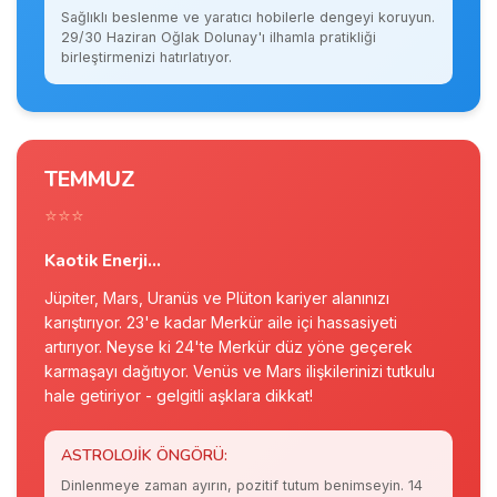
Sağlıklı beslenme ve yaratıcı hobilerle dengeyi koruyun.
29/30 Haziran Oğlak Dolunay'ı ilhamla pratikliği
birleştirmenizi hatırlatıyor.
TEMMUZ
⭐⭐⭐
Kaotik Enerji...
Jüpiter, Mars, Uranüs ve Plüton kariyer alanınızı
karıştırıyor. 23'e kadar Merkür aile içi hassasiyeti
artırıyor. Neyse ki 24'te Merkür düz yöne geçerek
karmaşayı dağıtıyor. Venüs ve Mars ilişkilerinizi tutkulu
hale getiriyor - gelgitli aşklara dikkat!
ASTROLOJIK ÖNGÖRÜ:
Dinlenmeye zaman ayırın, pozitif tutum benimseyin. 14