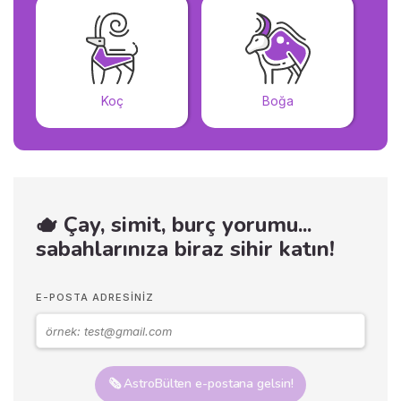
Koç
Boğa
🫖 Çay, simit, burç yorumu...
sabahlarınıza biraz sihir katın!
E-POSTA ADRESINIZ
🗞️ AstroBülten e-postana gelsin!