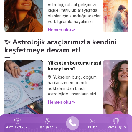
Astroloji, ruhsal gelişim ve
kişisel mutluluk arayışında
olanlar için sunduğu araçlar
ve bilgiler ile hayatımızı
daha iyi yönetmemize ve
Hemen oku
enerjilerimizi uyumlu bir
şekilde kullanmamıza olanak
✨ Astrolojik araçlarımızla kendini
tanır. Dolunay ve Yeniay
keşfetmeye devam et!
dönemlerinde meydana
gelen enerji değişimlerini
anlamak, bize hem zihinsel
Yükselen burcumu nasıl
hem de duygusal açıdan
hesaplarım?
rehberlik edebilir. Bu yazıda
🌟 Yükselen burç, doğum
yıllık Ay takvimi ve kullanım
haritanızın en önemli
alanlarına dair bilgileri
noktalarından biridir.
bulabileceksiniz.
Astrolojide, insanların sizi
nasıl gördüğünü ve
Hemen oku
diğerleriyle olan
etkileşimlerinizi belirler.
Yükselen burcunuzu
öğrenerek, Güneş burcunuz
ve ilişkileriniz üzerindeki
AstroPaket 2026
Danışmanlık
Bülten
Tarot & Oyun
💻Görüntülü, 📲Telefon, 💬Chat, 📧E-posta ile