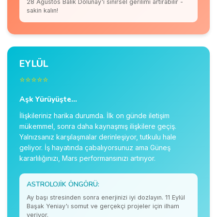
28 Ağustos Balık Dolunay'ı sinirsel gerilimi artırabilir -
sakin kalın!
EYLÜL
⭐⭐⭐⭐⭐
Aşk Yürüyüşte...
İlişkileriniz harika durumda. İlk on günde iletişim
mükemmel, sonra daha kaynaşmış ilişkilere geçiş.
Yalnızsanız karşılaşmalar derinleşiyor, tutkulu hale
geliyor. İş hayatında çabalıyorsunuz ama Güneş
kararlılığınızı, Mars performansınızı artırıyor.
ASTROLOJIK ÖNGÖRÜ:
Ay başı stresinden sonra enerjinizi iyi dozlayın. 11 Eylül
Başak Yeniay'ı somut ve gerçekçi projeler için ilham
veriyor.