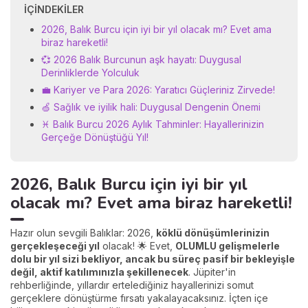
İÇINDEKILER
2026, Balık Burcu için iyi bir yıl olacak mı? Evet ama
biraz hareketli!
💞 2026 Balık Burcunun aşk hayatı: Duygusal
Derinliklerde Yolculuk
💼 Kariyer ve Para 2026: Yaratıcı Güçleriniz Zirvede!
🍏 Sağlık ve iyilik hali: Duygusal Dengenin Önemi
♓ Balık Burcu 2026 Aylık Tahminler: Hayallerinizin
Gerçeğe Dönüştüğü Yıl!
2026, Balık Burcu için iyi bir yıl
olacak mı? Evet ama biraz hareketli!
Hazır olun sevgili Balıklar: 2026,
köklü dönüşümlerinizin
gerçekleşeceği yıl
olacak! 🌟 Evet,
OLUMLU gelişmelerle
dolu bir yıl sizi bekliyor, ancak bu süreç pasif bir bekleyişle
değil, aktif katılımınızla şekillenecek
. Jüpiter'in
rehberliğinde, yıllardır ertelediğiniz hayallerinizi somut
gerçeklere dönüştürme fırsatı yakalayacaksınız. İçten içe