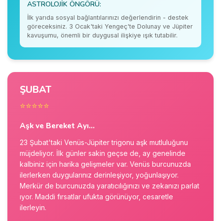
ASTROLOJIK ÖNGÖRÜ:
İlk yarıda sosyal bağlantılarınızı değerlendirin - destek
göreceksiniz. 3 Ocak'taki Yengeç'te Dolunay ve Jüpiter
kavuşumu, önemli bir duygusal ilişkiye ışık tutabilir.
ŞUBAT
⭐⭐⭐⭐⭐
Aşk ve Bereket Ayı...
23 Şubat'taki Venüs-Jüpiter trigonu aşk mutluluğunu
müjdeliyor. İlk günler sakin geçse de, ay genelinde
kalbiniz için harika gelişmeler var. Venüs burcunuzda
ilerlerken duygularınız derinleşiyor, yoğunlaşıyor.
Merkür de burcunuzda yaratıcılığınızı ve zekanızı parlat
ıyor. Maddi fırsatlar ufukta görünüyor, cesaretle
ilerleyin.