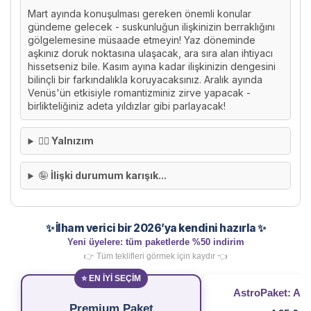
Mart ayında konuşulması gereken önemli konular
gündeme gelecek - suskunluğun ilişkinizin berraklığını
gölgelemesine müsaade etmeyin! Yaz döneminde
aşkınız doruk noktasına ulaşacak, ara sıra alan ihtiyacı
hissetseniz bile. Kasım ayına kadar ilişkinizin dengesini
bilinçli bir farkındalıkla koruyacaksınız. Aralık ayında
Venüs'ün etkisiyle romantizminiz zirve yapacak -
birlikteliğiniz adeta yıldızlar gibi parlayacak!
🙂‍↕️ Yalnızım
🤪
İlişki durumum karışık...
✨ İlham verici bir 2026’ya kendini hazırla ✨
Yeni üyelere: tüm paketlerde %50 indirim
👉 Tüm teklifleri görmek için kaydır 👈
⭐ EN İYİ SEÇİM
AstroPaket: Aşk
Premium Paket