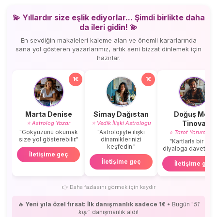
💫 Yıllardır size eşlik ediyorlar... Şimdi birlikte daha
da ileri gidin! 💫
En sevdiğin makaleleri kaleme alan ve önemli kararlarında
sana yol gösteren yazarlarımız, artık seni bizzat dinlemek için
hazırlar.
1€
1€
Marta Denise
Simay Dağıstan
Doğuş Mert
Tinova
⭐ Astrolog Yazar
⭐ Vedik İlişki Astrologu
"Gökyüzünü okumak
"Astrolojiyle ilişki
⭐ Tarot Yorumcus
size yol gösterebilir."
dinamiklerinizi
"Kartlarla bir içse
keşfedin."
diyaloga davetlisini
İletişime geç
İletişime geç
İletişime geç
👉
Daha fazlasını görmek için kaydır
🔥
Yeni yıla özel fırsat: İlk danışmanlık sadece 1€
• Bugün "
51
kişi"
danışmanlık aldı!