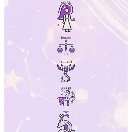
ASLAN
BAŞAK
TERAZI
AKREP
YAY