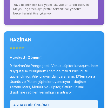
Yaza hazırlık için kas yapıcı aktiviteler tercih edin. 16
Mayıs Boğa Yeniay'ı pratik zekanızı ve yönetim
becerilerinizi öne çıkarıyor.
HAZİRAN
⭐⭐⭐⭐⭐
Hareketli Dönem!
9 Haziran'da Yengeç'teki Venüs-Jüpiter kavuşumu hem
duygusal mutluluğunuzu hem de mali durumunuzu
güçlendiriyor. Aile içi uyumdan yararlanın. 13'ten sonra
Uranüs ve Plüton şüpheler uyandırıyor - değişim
zamanı. Mars, Merkür ve Jüpiter, Satürn'ün mali
disiplinine rağmen verimliliğinizi artırıyor.
ASTROLOJIK ÖNGÖRÜ: