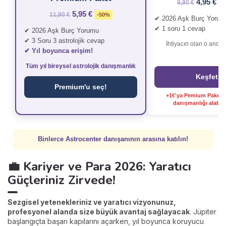
4,95 €
9,90 €
-
5,95 €
11,90 €
-50%
✔ 2026 Aşk Burç Yorum
✔ 1 soru 1 cevap
✔ 2026 Aşk Burç Yorumu
✔ 3 Soru 3 astrolojik cevap
İhtiyacın olan o anda
✔ Yıl boyunca erişim!
Tüm yıl bireysel astrolojik danışmanlık
Keşfet
Premium'u seç!
+1€'ya Pemium Paket il
danışmanlığı alabilir
Binlerce Astrocenter danışanının arasına katılın!
💼 Kariyer ve Para 2026: Yaratıcı
Güçleriniz Zirvede!
Sezgisel yetenekleriniz ve yaratıcı vizyonunuz,
profesyonel alanda size büyük avantaj sağlayacak
. Jüpiter
başlangıçta başarı kapılarını açarken, yıl boyunca koruyucu