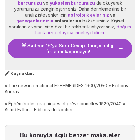
burcunuzu
ve
yükselen burcunuzu
da okuyarak
yorumunuzu zenginleştirmeniz. Daha derinlemesine bir
analiz isteyenler için
astrolojik evleriniz
ve
gezegenlerinizin
anlamlarına
bakabilirsiniz. Kişisel
sorularınız varsa, size özel bir rehberlik istiyorsanız,
doğum
haritanızı detaylıca inceleyebilirim
.
🌟 Sadece 1€'ya Soru Cevap Danışmanlığı
fırsatını kaçırmayın!
🖋️ Kaynaklar:
« The new international EPHEMERIDES 1900/2050 » Editions
Auréas
« Éphémérides graphiques et prévisionnelles 1920/2040 »
Astrid Fallon - Editions du Rocher
Bu konuyla ilgili benzer makaleler