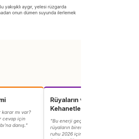
 yakışıklı aygır, yelesi rüzgarda
yakmadan onun dümen suyunda ilerlemek
mi
Rüyaların ve
Kehanetlerin
 karar mı var?
r cevap için
"Bu enerji geçiş döneminde
bı'na danış."
rüyaların birer mesajdır. At'ın
ruhu 2026 için sana ne