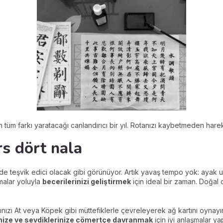
n tüm farkı yaratacağı canlandırıcı bir yıl. Rotanızı kaybetmeden harek
ırs dört nala
e de teşvik edici olacak gibi görünüyor. Artık yavaş tempo yok: aya
şmalar yoluyla
becerilerinizi geliştirmek
için ideal bir zaman. Doğal 
fınızı At veya Köpek gibi müttefiklerle çevreleyerek ağ kartını oyna
nize ve sevdiklerinize cömertçe davranmak
için iyi anlaşmalar y