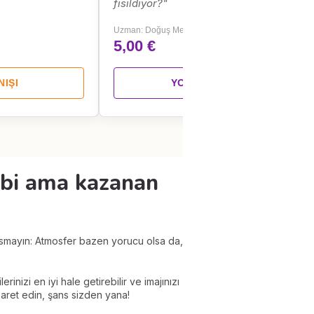
fısıldıyor?"
Uzman: Doğuş Mert Tinova
5,00 €
NIŞI
YORUMLA
ibi ama kazanan
 basmayın: Atmosfer bazen yorucu olsa da,
inizi en iyi hale getirebilir ve imajınızı
saret edin, şans sizden yana!