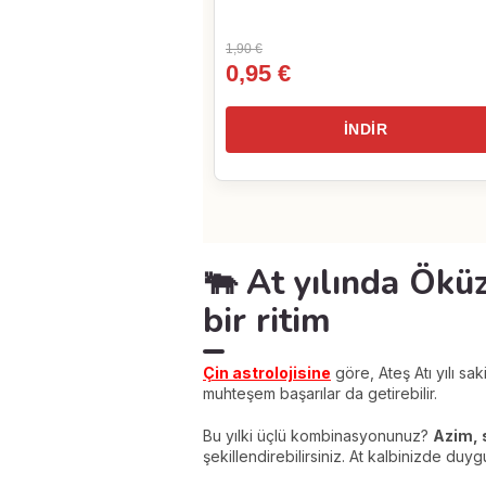
1,90 €
0,95 €
İNDİR
🐃 At yılında Ökü
bir ritim
Çin astrolojisine
göre, Ateş Atı yılı s
muhteşem başarılar da getirebilir.
Bu yılki üçlü kombinasyonunuz?
Azim, 
şekillendirebilirsiniz. At kalbinizde du