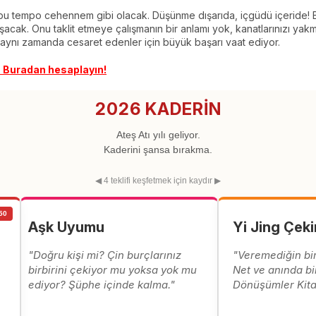
bu tempo cehennem gibi olacak. Düşünme dışarıda, içgüdü içeride! Bu
şacak. Onu taklit etmeye çalışmanın bir anlamı yok, kanatlarınızı 
ama aynı zamanda cesaret edenler için büyük başarı vaat ediyor.
 Buradan hesaplayın!
2026 KADERİN
Ateş Atı yılı geliyor.
Kaderini şansa bırakma.
◀ 4 teklifi keşfetmek için kaydır ▶
50
Aşk Uyumu
Yi Jing Çeki
"Doğru kişi mi? Çin burçlarınız
"Veremediğin bir
birbirini çekiyor mu yoksa yok mu
Net ve anında bi
ediyor? Şüphe içinde kalma."
Dönüşümler Kita