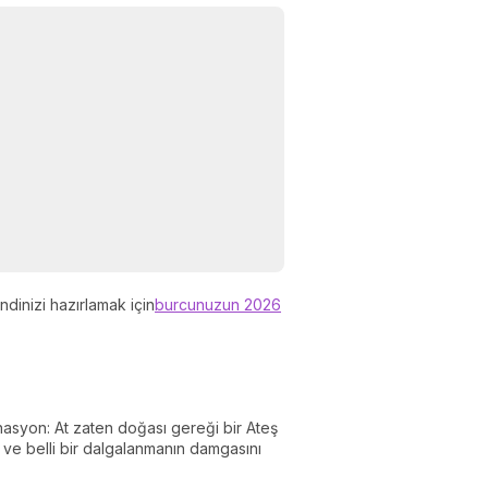
ndinizi hazırlamak için
burcunuzun 2026
nasyon: At zaten doğası gereği bir Ateş
u ve belli bir dalgalanmanın damgasını