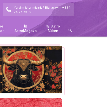
Yardım ister misiniz? Bizi arayın:
+33 1
75 75 66 19
ne
🛍 ️
🗞 ️ Astro
ar
AstroMağaza
Bülten