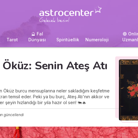
🔮 Fal
🟢 Onli
i
Tarot
Dünyası
Spiritüellik
Numeroloji
Uzmanl
 Öküz: Senin Ateş Atı
nın Öküz burcu mensuplarına neler sakladığını keşfetme
ikrarı temsil eder. Peki ya bu burç, Ateş Atı'nın akkor ve
er şeyin hızlandığı bir yıla hazır ol sen! 🐃🔥
an güncellendi