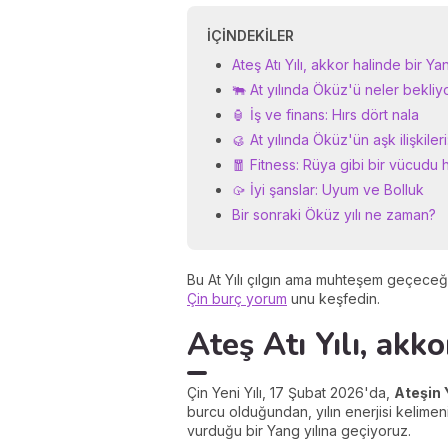
İÇINDEKILER
Ateş Atı Yılı, akkor halinde bir Yan
🐃 At yılında Öküz'ü neler bekli
🏮 İş ve finans: Hırs dört nala
🥮 At yılında Öküz'ün aşk ilişkile
🧧 Fitness: Rüya gibi bir vücudu
🥠 İyi şanslar: Uyum ve Bolluk
Bir sonraki Öküz yılı ne zaman?
Bu At Yılı çılgın ama muhteşem geçeceğe b
Çin burç yorum
unu keşfedin.
Ateş Atı Yılı, akko
Çin Yeni Yılı, 17 Şubat 2026'da,
Ateşin 
burcu olduğundan, yılın enerjisi kelimen
vurduğu bir Yang yılına geçiyoruz.