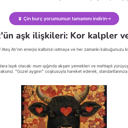
⏬ Çin burç yorumumun tamamını indirin
'ün aşk ilişkileri: Kor kalpler
 Ateş Atı'nın enerjisi kalbinizi ısıtmaya ve her zamanki kabuğunuzu 
nlara layık olacak: mum ışığında akşam yemekleri ve mehtaplı yürüyüş
caksınız. "Güzel aygırın" coşkusuyla hareket ederek, standartlarınız