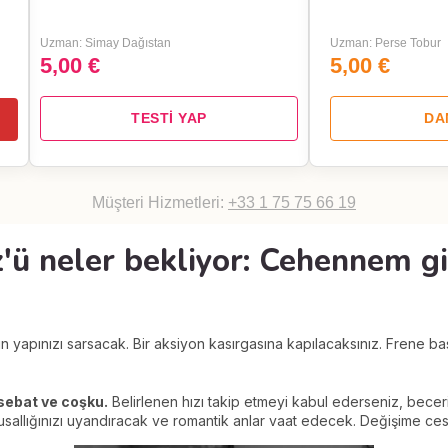
Uzman: Simay Dağıstan
Uzman: Perse Tobur
5,00 €
5,00 €
TESTİ YAP
DA
Müşteri Hizmetleri:
+33 1 75 75 66 19
z'ü neler bekliyor: Cehennem g
akin yapınızı sarsacak. Bir aksiyon kasırgasına kapılacaksınız. Frene
sebat ve coşku.
Belirlenen hızı takip etmeyi kabul ederseniz, beceriler
ygusallığınızı uyandıracak ve romantik anlar vaat edecek. Değişime ce