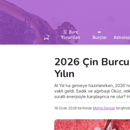
🗓 ️ Burç
➡ ️
Yorumları
Burçlar
Astroloj
2026 Çin Burcu
Yılın
At Yılı'na girmeye hazırlanırken, 2026'
vakti geldi. Sadık ve ağırbaşlı Öküz, ist
süratli enerjisiyle karşılaşınca ne olur? H
19 Ocak 2026
tarihinde
Marta Denise
tarafınd