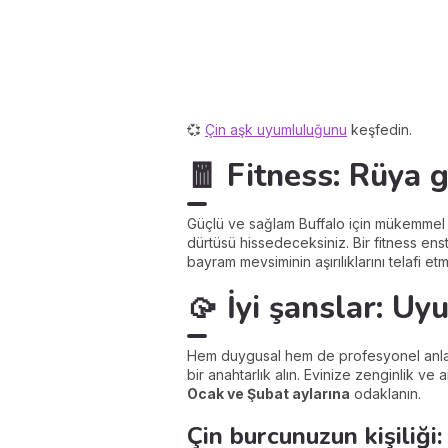
💞
Çin aşk uyumluluğunu
keşfedin.
🧧 Fitness: Rüya 
Güçlü ve sağlam Buffalo için mükemmel 
dürtüsü hissedeceksiniz. Bir fitness en
bayram mevsiminin aşırılıklarını telafi e
🥠 İyi şanslar: U
Hem duygusal hem de profesyonel anla
bir anahtarlık alın. Evinize zenginlik v
Ocak ve Şubat aylarına
odaklanın.
Çin burcunuzun kişiliği