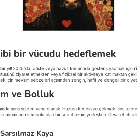
gibi bir vücudu hedeflemek
bir yıl! 2026'da, ofiste veya havuz kenarında gösteriş yapmak için
r
stitüsünü ziyaret etmekten veya fiziksel bir aktiviteye katılmaktan 
tmek için mevsim sebzeleri açısından zengin, hafif ve dengeli bir diye
yum ve Bolluk
mda şans sizden yana olacak. Huzuru kendinize çekmek için, üzer
e aile uyumunun sembolü olan bir sepet üzüm yerleştirin. Cesaret etme
: Sarsılmaz Kaya