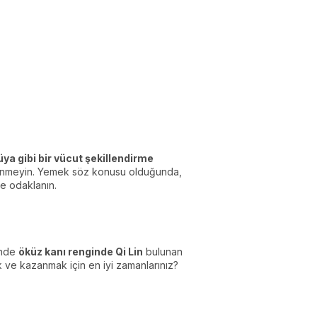
üya gibi bir vücut şekillendirme
çekinmeyin. Yemek söz konusu olduğunda,
te odaklanın.
inde
öküz kanı renginde Qi Lin
bulunan
k ve kazanmak için en iyi zamanlarınız?