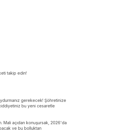
eti takip edin!
k uydurmanız gerekecek! Şöhretinize
ciddiyetiniz bu yeni cesaretle
yın. Mali açıdan konuşursak, 2026'da
apacak ve bu bolluktan