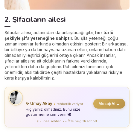
2. Şifacıların ailesi
Şifacılar ailesi, adlarından da anlaşılacağı gibi,
her türlü
şekliyle şifa yeteneğine sahiptir.
Bu şifa yeteneği çoğu
zaman insanlar farkında olmadan etkisini gösterir: Bir arkadaşa,
bir bitkiye ya da bir hayvana uzanan elleri, onların haberi dahi
olmadan iyileştirici güçlerini ortaya çıkarır. Ancak insanlar,
şifacılar ailesine ait olduklarının farkına vardıklarında,
yetenekleri daha da güçlenir. Ruh ailenizi tanımanız çok
önemlidir, aksi takdirde çeşitli hastalıklara yakalanma riskiyle
karşı karşıya kalabilirsiniz.
✨ Umay Akay
Mesajı Al →
rehberlik veriyor
●
Hiç yalnız olmadınız. Bunu size
göstermeme izin verin 🕊️
🕯️ Ruhsal rehberlik • Özel ve gizli sohbet