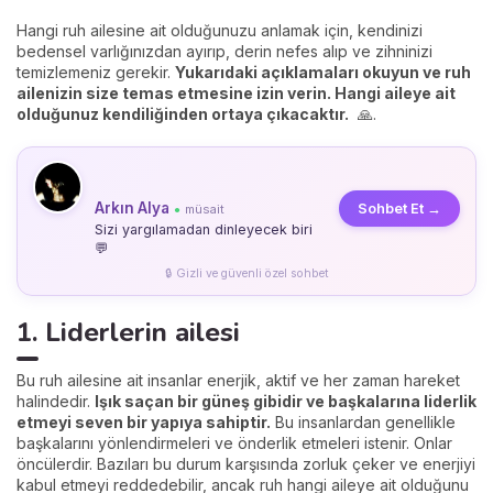
Hangi ruh ailesine ait olduğunuzu anlamak için, kendinizi
bedensel varlığınızdan ayırıp, derin nefes alıp ve zihninizi
temizlemeniz gerekir.
Yukarıdaki açıklamaları okuyun ve ruh
ailenizin size temas etmesine izin verin. Hangi aileye ait
olduğunuz kendiliğinden ortaya çıkacaktır.
🙏.
Arkın Alya
Sohbet Et →
müsait
●
Sizi yargılamadan dinleyecek biri
💬
🔒 Gizli ve güvenli özel sohbet
1. Liderlerin ailesi
Bu ruh ailesine ait insanlar enerjik, aktif ve her zaman hareket
halindedir.
Işık saçan bir güneş gibidir ve başkalarına liderlik
etmeyi seven bir yapıya sahiptir.
Bu insanlardan genellikle
başkalarını yönlendirmeleri ve önderlik etmeleri istenir. Onlar
öncülerdir. Bazıları bu durum karşısında zorluk çeker ve enerjiyi
kabul etmeyi reddedebilir, ancak ruh hangi aileye ait olduğunu