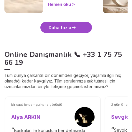
anlamını ve nazikçe
Hemen oku
çözmenin yolunu keşfedin.
Daha fazla
Online Danışmanlık 📞 +33 1 75 75
66 19
Tüm dünya çalkantılı bir dönemden geçiyor, yaşamla ilgili hiç
olmadığı kadar kaygılıyız. Tüm sorularınıza ışık tutması için
uzmanlarımızdan biriyle iletişime geçmek ister misiniz?
bir saat önce - gulhane görüştü
2 gün önce -
Sevgica
Alya ARKIN
Sevgican
Başkaları ile konuştum her defasında