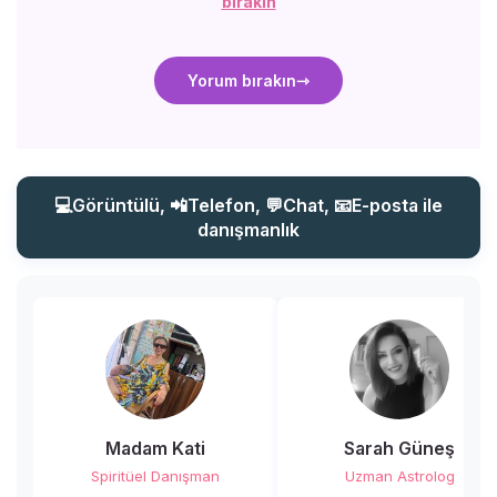
bırakın
Yorum bırakın
💻Görüntülü, 📲Telefon, 💬Chat, 📧E-posta ile
danışmanlık
Madam Kati
Sarah Güneş
Spiritüel Danışman
Uzman Astrolog