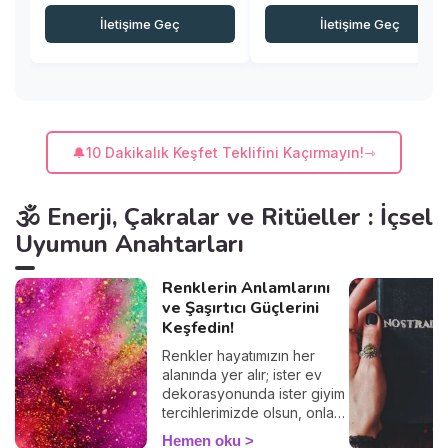
İletişime Geç
İletişime Geç
🔔10 Dakikalık Keşfet Teklifini Kaçırmayın!
🕉️ Enerji, Çakralar ve Ritüeller : İçsel
Uyumun Anahtarları
Renklerin Anlamlarını
ve Şaşırtıcı Güçlerini
Keşfedin!
Renkler hayatımızın her
alanında yer alır; ister ev
dekorasyonunda ister giyim
tercihlerimizde olsun, onları
her gün kullanırız. Ancak
Hemen oku