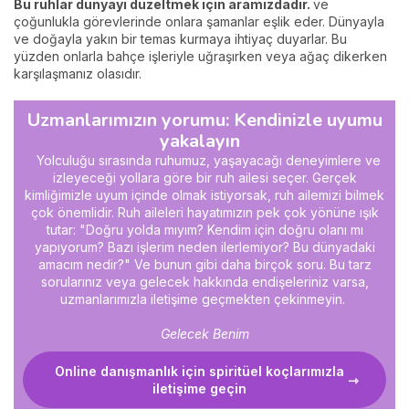
Bu ruhlar dünyayı düzeltmek için aramızdadır.
ve
çoğunlukla görevlerinde onlara şamanlar eşlik eder. Dünyayla
ve doğayla yakın bir temas kurmaya ihtiyaç duyarlar. Bu
yüzden onlarla bahçe işleriyle uğraşırken veya ağaç dikerken
karşılaşmanız olasıdır.
Uzmanlarımızın yorumu: Kendinizle uyumu
yakalayın
Yolculuğu sırasında ruhumuz, yaşayacağı deneyimlere ve
izleyeceği yollara göre bir ruh ailesi seçer. Gerçek
kimliğimizle uyum içi
nde
olmak istiyorsak, ruh ailemizi bilmek
çok önemlidir. Ruh aileleri hayatımızın pek çok yönüne ışık
tutar: "Doğru yolda mıyım? Ke
ndim
için doğru olanı mı
yapıyorum? Bazı işlerim neden ilerlemiyor? Bu dünyadaki
amacım nedir?" Ve bu
nu
n gibi
daha birçok soru. Bu tarz
soruları
nız veya g
elecek hakkında endişeleriniz varsa,
uzmanlarımızla iletişime geçmekten çekinmeyin.
Gelecek Benim
Online danışmanlık için spiritüel koçlarımızla
iletişime geçin