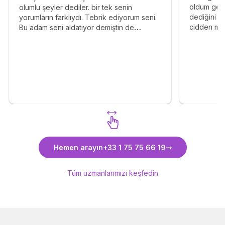
oldum gecm
olumlu şeyler dediler. bir tek senin
dediğini b
yorumların farklıydı. Tebrik ediyorum seni.
cidden mü
Bu adam seni aldatıyor demiştin de
yazın lütf
inanmamıştım. Moralim çok bozuk ve dün
yetenekli, 
onun telefonunda başka bir kızla
mesajlaşmalarini gördüm. Hala
inanamıyorum. Evlilik düşünüyordum ben
bu kişiyle. Nasıl yapar bunu. Çok üzgünüm.
İyiki beni uyardin. Fark etmeyecektir sen
demeseydin.
Alya ARKIN uzmanımızı keşfedin
Sevgica
Hemen arayın
+33 1 75 75 66 19
keşfedi
Tüm uzmanlarımızı keşfedin