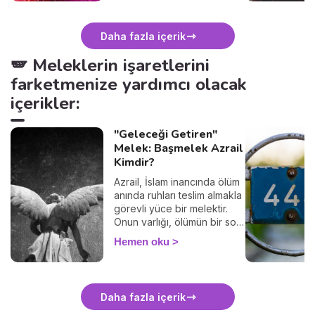
çoğu kişi bilmez ki, her renk
belirli bir sembolik anlama
sahiptir. Bu anlamları doğru
Daha fazla içerik
kullanarak aşkı, şansı ve
uyumu hayatınıza
🪽 Meleklerin işaretlerini
çekebilirsiniz... Hangi rengin
farketmenize yardımcı olacak
ne anlama geldiğini hemen
keşfedin!
içerikler:
"Geleceği Getiren"
Melek: Başmelek Azrail
Kimdir?
Azrail, İslam inancında ölüm
anında ruhları teslim almakla
görevli yüce bir melektir.
Onun varlığı, ölümün bir son
değil, ilahi bir başlangıç
Hemen oku
olduğunu hatırlatır. Bu
yazımızda Azrail’in görevini,
sembollerini ve ölüm anında
okunabilecek anlamlı bir
Daha fazla içerik
duayı bulabilirsiniz.