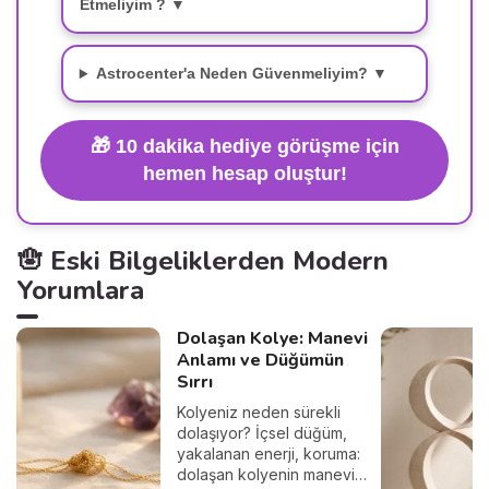
Etmeliyim ? ▼
Astrocenter'a Neden Güvenmeliyim? ▼
🎁
10 dakika hediye görüşme için
hemen hesap oluştur!
🪬 Eski Bilgeliklerden Modern
Yorumlara
Dolaşan Kolye: Manevi
Anlamı ve Düğümün
Sırrı
Kolyeniz neden sürekli
dolaşıyor? İçsel düğüm,
yakalanan enerji, koruma:
dolaşan kolyenin manevi