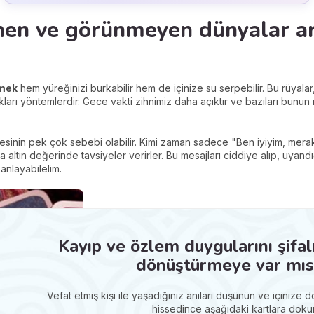
nen ve görünmeyen dünyalar ar
rmek
hem yüreğinizi burkabilir hem de içinize su serpebilir. Bu rüyala
ları yöntemlerdir. Gece vakti zihnimiz daha açıktır ve bazıları bunun ru
sinin pek çok sebebi olabilir. Kimi zaman sadece "Ben iyiyim, mera
 da altın değerinde tavsiyeler verirler. Bu mesajları ciddiye alıp, uyan
anlayabilelim.
Kayıp ve özlem duygularını şifal
dönüştürmeye var mısı
Vefat etmiş kişi ile yaşadığınız anıları düşünün ve içinize 
hissedince aşağıdaki kartlara doku