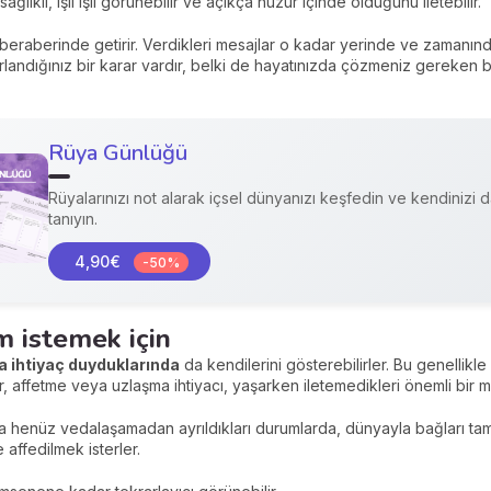
ğlıklı, ışıl ışıl görünebilir ve açıkça huzur içinde olduğunu iletebilir.
beraberinde getirir. Verdikleri mesajlar o kadar yerinde ve zamanınd
orlandığınız bir karar vardır, belki de hayatınızda çözmeniz gereken b
Rüya Günlüğü
Rüyalarınızı not alarak içsel dünyanızı keşfedin ve kendinizi d
tanıyın.
4,90€
-50%
m istemek için
ma ihtiyaç duyduklarında
da kendilerini gösterebilirler. Bu genellikl
, affetme veya uzlaşma ihtiyacı, yaşarken iletemedikleri önemli bir mesa
da henüz vedalaşamadan ayrıldıkları durumlarda, dünyayla bağları tam
 affedilmek isterler.