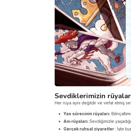
Sevdiklerimizin rüyala
Her rüya aynı değildir ve vefat etmiş sev
Yas sürecinin rüyaları:
Bilinçaltım
Anı rüyaları:
Sevdiğimizle yaşadığı
Gerçek ruhsal ziyaretler
: İşte b