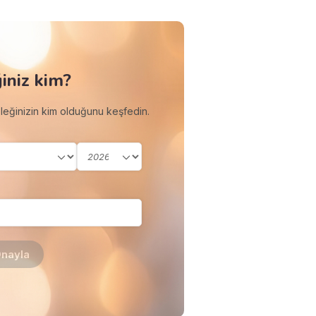
iniz kim?
eleğinizin kim olduğunu keşfedin.
nayla