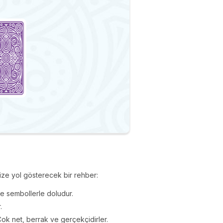
 size yol gösterecek bir rehber:
de sembollerle doludur.
.
! Çok net, berrak ve gerçekçidirler.