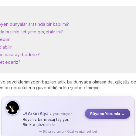
yen dünyalar arasında bir kapı mı?
a bizimle iletişime geçebilir mi?
ebilir
labilir
en nasıl ayırt ederiz?
vet ederiz?
 ve sevdiklerimizden bazıları artık bu dünyada olmasa da, güçsüz deği
n bu görüntülerin güvenilirliğinden şüphe etmeyin.
🌙 Arkın Alya
Rüyamı Yorumla →
yorumluyor
●
Rüyanız bir mesaj taşıyor.
Birlikte çözelim ✨
💤 Rüya yorumu • Özel ve gizli sohbet