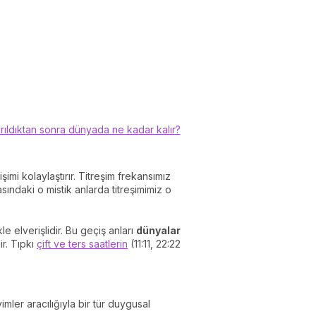
ldıktan sonra dünyada ne kadar kalır?
şimi kolaylaştırır. Titreşim frekansımız
sındaki o mistik anlarda titreşimimiz o
le elverişlidir. Bu geçiş anları
dünyalar
ir. Tıpkı
çift ve ters saatlerin
(11:11, 22:22
imler aracılığıyla bir tür duygusal