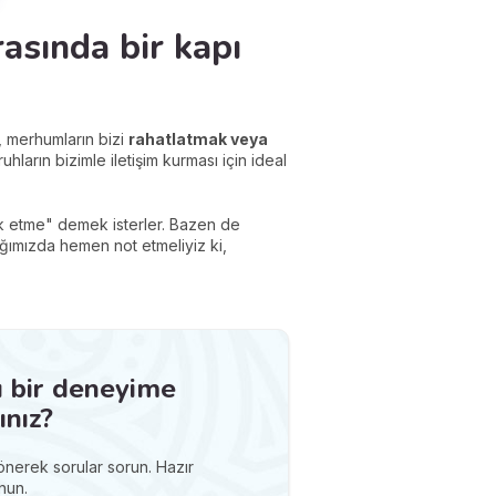
asında bir kapı
r, merhumların bizi
rahatlatmak veya
hların bizimle iletişim kurması için ideal
k etme" demek isterler. Bazen de
dığımızda hemen not etmeliyiz ki,
ı bir deneyime
nız?
dönerek sorular sorun. Hazır
nun.