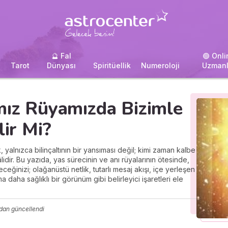
🔮 Fal
🟢 Onli
i
Tarot
Dünyası
Spiritüellik
Numeroloji
Uzmanl
mız Rüyamızda Bizimle
lir Mi?
 yalnızca bilinçaltının bir yansıması değil; kimi zaman kalbe
idir. Bu yazıda, yas sürecinin ve anı rüyalarının ötesinde,
eceğinizi; olağanüstü netlik, tutarlı mesaj akışı, içe yerleşen
a daha sağlıklı bir görünüm gibi belirleyici işaretleri ele
dan güncellendi