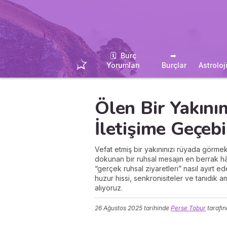
🗓 ️ Burç
➡ ️
Yorumları
Burçlar
Astroloj
Ölen Bir Yakını
İletişime Geçebi
Vefat etmiş bir yakınınızı rüyada görmek,
dokunan bir ruhsal mesajın en berrak hâl
“gerçek ruhsal ziyaretleri” nasıl ayırt ed
huzur hissi, senkronisiteler ve tanıdık am
alıyoruz.
26 Ağustos 2025
tarihinde
Perse Tobur
tarafın