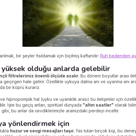
ılmak, bir şeyler fısıldamak için biçilmiş kaftandır:
Ruh bedenden ayrı
n yüksek olduğu anlarda gelebilir
inçli filtrelerimiz önemli ölçüde azalır
. Bu dönem boyutlar arası ileti
ha geçirgen hale getirir. Özellikle uykuya dalma anı ve uyanma anı ara
nda bir köprü kurarız.
ve hipnopompik hal (uyku ve uyanıklık arası) bu iletişimler için özellik
lir. İşte bu geçiş anları, spiritüel dünyada
"altın saatler"
olarak bilin
gibi, bu anlar da sevdiklerimizle aramızdaki perdeyi inceltir.
ya yönlendirmek için
lukla
huzur ve sevgi mesajları taşır.
Yas tutan birçok kişi, bu deney