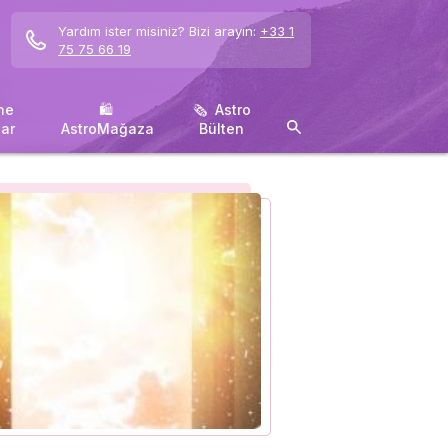
Yardım ister misiniz? Bizi arayın:
+33 1
75 75 66 19
ne
🛍 ️
🗞 ️ Astro
ar
AstroMağaza
Bülten