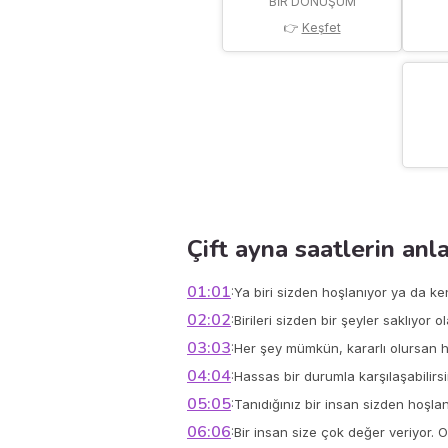
BIR DÖNÜŞÜM
👉
Keşfet
Çift ayna saatlerin anl
01:01
:
Ya biri sizden hoşlanıyor ya da k
02:02
:
Birileri sizden bir şeyler saklıyor o
03:03
:
Her şey mümkün, kararlı olursan hay
04:04
:
Hassas bir durumla karşılaşabilirs
05:05
:
Tanıdığınız bir insan sizden hoşla
06:06
:
Bir insan size çok değer veriyor. 