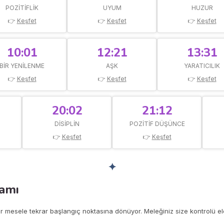
POZITIFLIK
UYUM
HUZUR
👉
Keşfet
👉
Keşfet
👉
Keşfet
10:01
12:21
13:31
BIR YENILENME
AŞK
YARATICILIK
👉
Keşfet
👉
Keşfet
👉
Keşfet
20:02
21:12
DISIPLIN
POZITIF DÜŞÜNCE
👉
Keşfet
👉
Keşfet
✦
lamı
r mesele tekrar başlangıç noktasına dönüyor. Meleğiniz size kontrolü el