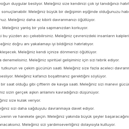
oğun duygular besliyor. Meleğiniz size kendinizi çok iyi tanıdığınızı hatırl
ze sonuçlanabilir. Meleğiniz büyük bir değişimin eşiğinde olduğunuzu habe
nuz. Meleğiniz daha az kibirli davranmanızı öğütlüyor.
ş. Meleğiniz yanlış bir yola sapmanızdan korkuyor.
i bu yüzden acı çekebilirsiniz. Meleğiniz çevrenizdeki insanların kalpler
eğiniz doğru anı yakalamayı iyi bildiğinizi hatırlatıyor.
kleşecek. Meleğiniz kendi içinize dönmenizi öğütlüyor.
denemelisiniz. Meleğiniz spiritüel gelişiminiz için sizi tebrik ediyor.
 Bu, tutkunun ve çekim gücünün saati. Meleğiniz size fazla aceleci davra
besliyor. Meleğiniz kafanızı boşaltmanız gerektiğini söylüyor.
l bir saat olduğu gibi çiftlerin de kavga saati. Meleğiniz sizi manevi gücü
iniz sizin gerçek aşkın anlamını kavradığınızı düşünüyor.
iniz size kulak veriyor.
eleğiniz sizi daha sağduyulu davranmaya davet ediyor.
güvenin ve harekete geçin. Meleğiniz yakında büyük şeyler başaracağınız
nacaksınız. Meleğiniz sizi yardımseverliğiniz dolayısıyla kutluyor.