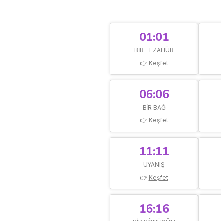
01:01
BIR TEZAHÜR
👉
Keşfet
06:06
BIR BAĞ
👉
Keşfet
11:11
UYANIŞ
👉
Keşfet
16:16