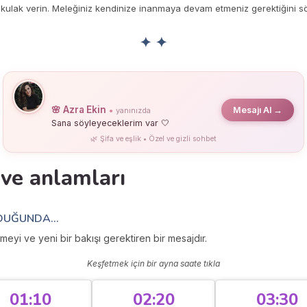
na kulak verin. Meleğiniz kendinize inanmaya devam etmeniz gerektiğini sö
✦ ✦
🌸 Azra Ekin
Mesajı Al →
yanınızda
●
Sana söyleyeceklerim var 🤍
🌿 Şifa ve eşlik • Özel ve gizli sohbet
 ve anlamları
DUĞUNDA...
meyi ve yeni bir bakışı gerektiren bir mesajdır.
Keşfetmek için bir ayna saate tıkla
01:10
02:20
03:30