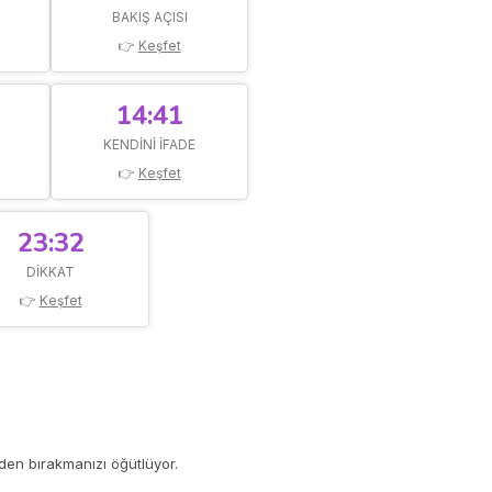
BAKIŞ AÇISI
👉
Keşfet
14:41
KENDINI IFADE
👉
Keşfet
23:32
DIKKAT
👉
Keşfet
den bırakmanızı öğütlüyor.