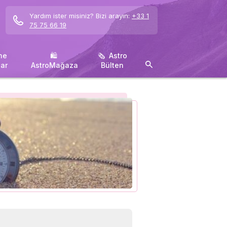
Yardım ister misiniz? Bizi arayın:
+33 1
75 75 66 19
ne
🛍 ️
🗞 ️ Astro
ar
AstroMağaza
Bülten