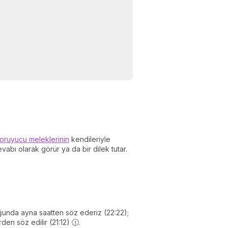
oruyucu meleklerinin
kendileriyle
evabı olarak görür ya da bir dilek tutar.
,
duğunda ayna saatten söz ederiz (22:22);
den söz edilir (21:12) 🕧.