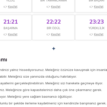
YILDIZ
BIR TAMAMLANMA
BIR BAŞARI
👉
Keşfet
👉
Keşfet
👉
Keşfet
21:21
22:22
23:23
BAŞARMA
BIR ÖDÜL
YÜREKLILIK
👉
Keşfet
👉
Keşfet
👉
Keşfet
✦
amı
endinizi yalnız hissediyorsunuz. Meleğiniz özünüze kavuşmak için insanl
labilir. Meleğiniz size yanınızda olduğunu hatırlatıyor.
allerini gerçekleştirebilirsin. Meleğiniz sizi harekete geçmeye itiyor.
iniz. Meleğinize göre kapasitelerinizi daha çok öne çıkarmanız gerek.
nıyor. Meleğiniz yere sağlam basmanızı öğütlüyor.
Olumlu bir şekilde ilerleme kaydetmeniz için kendinizle barışmanız gerek.