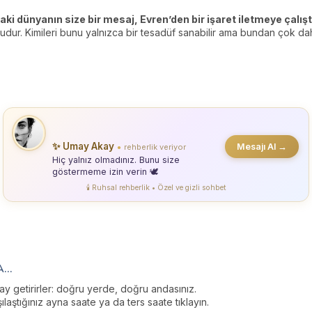
aki dünyanın size bir mesaj, Evren’den bir işaret iletmeye çalışt
udur. Kimileri bunu yalnızca bir tesadüf sanabilir ama bundan çok daha
✨ Umay Akay
Mesajı Al →
rehberlik veriyor
●
Hiç yalnız olmadınız. Bunu size
göstermeme izin verin 🕊️
🕯️ Ruhsal rehberlik • Özel ve gizli sohbet
..
ay getirirler: doğru yerde, doğru andasınız.
laştığınız ayna saate ya da ters saate tıklayın.