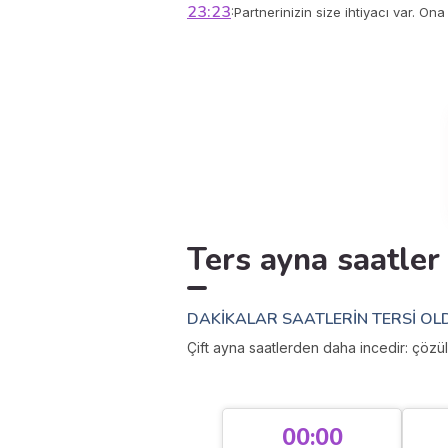
23:23
:
Partnerinizin size ihtiyacı var. O
Ters ayna saatler
DAKIKALAR SAATLERIN TERSI OL
Çift ayna saatlerden daha incedir: çözül
00:00