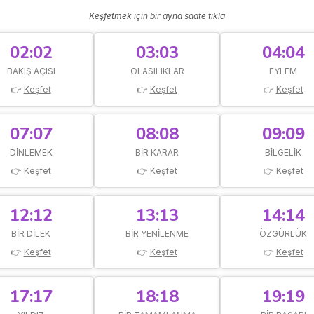
Keşfetmek için bir ayna saate tıkla
02:02
03:03
04:04
BAKIŞ AÇISI
OLASILIKLAR
EYLEM
👉
Keşfet
👉
Keşfet
👉
Keşfet
07:07
08:08
09:09
DINLEMEK
BIR KARAR
BILGELIK
👉
Keşfet
👉
Keşfet
👉
Keşfet
12:12
13:13
14:14
BIR DILEK
BIR YENILENME
ÖZGÜRLÜK
👉
Keşfet
👉
Keşfet
👉
Keşfet
17:17
18:18
19:19