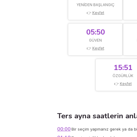
YENIDEN BAŞLANGIÇ
👉
Keşfet
05:50
GÜVEN
👉
Keşfet
15:51
ÖZGÜRLÜK
👉
Keşfet
Ters ayna saatlerin an
00:00
:
Bir seçim yapmanız gerek ya da bi