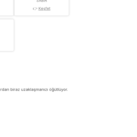
SABIR
👉
Keşfet
ardan biraz uzaklaşmanızı öğütlüyor.