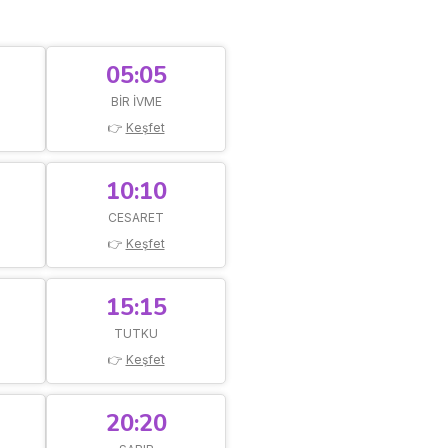
05:05
BIR IVME
👉
Keşfet
10:10
CESARET
👉
Keşfet
15:15
TUTKU
👉
Keşfet
20:20