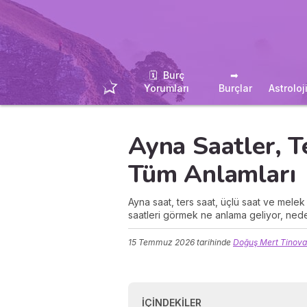
🗓 ️ Burç
➡ ️
Yorumları
Burçlar
Astroloj
Ayna Saatler, T
Tüm Anlamları
Ayna saat, ters saat, üçlü saat ve melek s
saatleri görmek ne anlama geliyor, ned
15 Temmuz 2026
tarihinde
Doğuş Mert Tinova
İÇINDEKILER