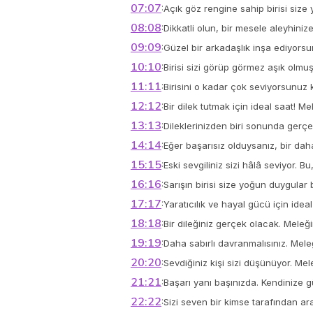
07:07
:
Açık göz rengine sahip birisi size y
08:08
:
Dikkatli olun, bir mesele aleyhini
09:09
:
Güzel bir arkadaşlık inşa ediyorsu
10:10
:
Birisi sizi görüp görmez aşık olmu
11:11
:
Birisini o kadar çok seviyorsunuz k
12:12
:
Bir dilek tutmak için ideal saat! Mel
13:13
:
Dileklerinizden biri sonunda gerçe
14:14
:
Eğer başarısız olduysanız, bir daha 
15:15
:
Eski sevgiliniz sizi hâlâ seviyor.
16:16
:
Sarışın birisi size yoğun duygular 
17:17
:
Yaratıcılık ve hayal gücü için idea
18:18
:
Bir dileğiniz gerçek olacak. Meleğ
19:19
:
Daha sabırlı davranmalısınız. Meleğ
20:20
:
Sevdiğiniz kişi sizi düşünüyor. M
21:21
:
Başarı yanı başınızda. Kendinize 
22:22
:
Sizi seven bir kimse tarafından ara