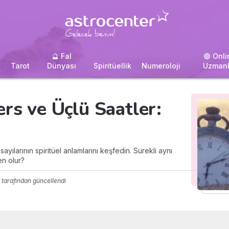
🔮 Fal
🟢 Onli
i
Tarot
Dünyası
Spiritüellik
Numeroloji
Uzmanl
ers ve Üçlü Saatler:
ayılarının spiritüel anlamlarını keşfedin. Sürekli aynı
en olur?
tarafından güncellendi