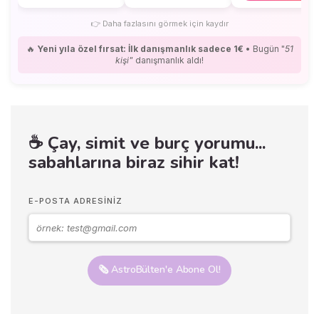
👉
Daha fazlasını görmek için kaydır
🔥
Yeni yıla özel fırsat: İlk danışmanlık sadece 1€
• Bugün "
51
kişi"
danışmanlık aldı!
☕ Çay, simit ve burç yorumu...
sabahlarına biraz sihir kat!
E-POSTA ADRESINIZ
🗞️ AstroBülten'e Abone Ol!