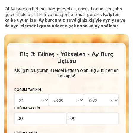
Zıt Ay burçları birbirini dengeleyebilir, ancak bunun için çaba
göstermek, açık fikirli ve hoşgörülü olmak gerekir.
Kalpten
kalbe uyum ise, Ay burcunuz sevdiğiniz kişiyle aynıysa ya
da aynı element grubundaysa çok daha kolay sağlanır
.
Big 3: Güneş - Yükselen - Ay Burç
Üçlüsü
Kişiliğini oluşturan 3 temel katman olan Big 3'ni hemen
hesapla!
DOĞUM TARIHIN
DOĞUM SAATIN
:
DOĞUM YERIN