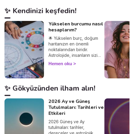
✨ Kendinizi keşfedin!
Yükselen burcumu nasıl
hesaplarım?
🌟 Yükselen burç, doğum
haritanızın en önemli
noktalarından biridir.
Astrolojide, insanların sizi
nasıl gördüğünü ve
Hemen oku
diğerleriyle olan
etkileşimlerinizi belirler.
Yükselen burcunuzu
öğrenerek, Güneş burcunuz
✨ Gökyüzünden ilham alın!
ve ilişkileriniz üzerindeki
etkilerini keşfedin. Peki
yükselen burç hesaplama
2026 Ay ve Güneş
nasıl yapılır? Çok basit! Tek
Tutulmaları: Tarihleri ve
ihtiyacınız olan doğum
Etkileri
saatiniz ve doğduğunuz yer.
2026 Güneş ve Ay
%100 güvenilir bir sonuç
tutulmaları: tarihler,
alacağınızdan emin
dereceler ve astrolojik