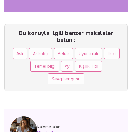
Bu konuyla ilgili benzer makaleler
bulun :
Ask
Astroloji
Bekar
Uyumluluk
Iliski
Temel bilgi
Ay
Kişilik Tipi
Sevgililer gunu
Kaleme alan