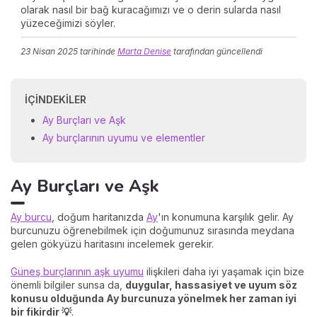
olarak nasıl bir bağ kuracağımızı ve o derin sularda nasıl
yüzeceğimizi söyler.
23 Nisan 2025
tarihinde
Marta Denise
tarafından güncellendi
İÇINDEKILER
Ay Burçları ve Aşk
Ay burçlarının uyumu ve elementler
Ay Burçları ve Aşk
Ay burcu
, doğum haritanızda
Ay
'ın konumuna karşılık gelir. Ay
burcunuzu öğrenebilmek için doğumunuz sırasında meydana
gelen gökyüzü haritasını incelemek gerekir.
Güneş burçlarının aşk uyumu
ilişkileri daha iyi yaşamak için bize
önemli bilgiler sunsa da,
duygular, hassasiyet ve uyum söz
konusu olduğunda Ay burcunuza yönelmek her zaman iyi
bir fikirdir 💡
.