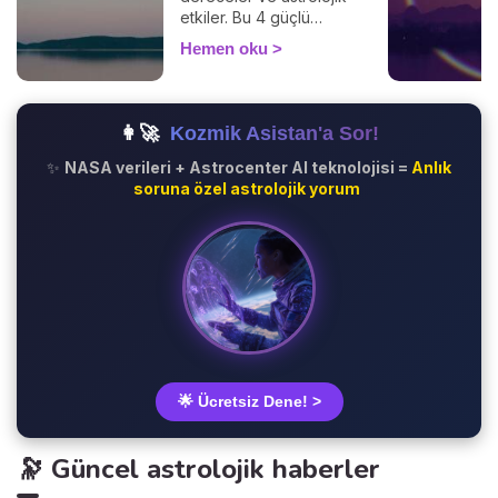
olabilirsiniz 🙏.
etkiler. Bu 4 güçlü
fenomenin hayatınızı nasıl
Hemen oku
etkilediğini keşfedin.
👩‍🚀
Kozmik Asistan'a Sor!
✨
NASA verileri + Astrocenter AI teknolojisi =
Anlık
soruna özel astrolojik yorum
🌟 Ücretsiz Dene! >
🔭 Güncel astrolojik haberler