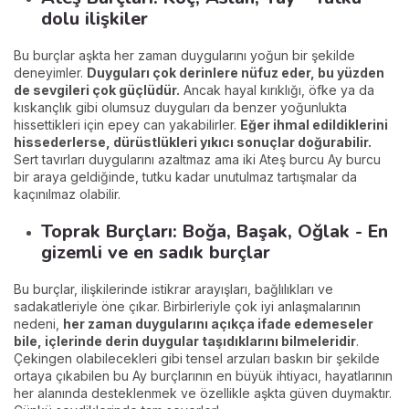
dolu ilişkiler
Bu burçlar aşkta her zaman duygularını yoğun bir şekilde
deneyimler.
Duyguları çok derinlere nüfuz eder, bu yüzden
de sevgileri çok güçlüdür.
Ancak hayal kırıklığı, öfke ya da
kıskançlık gibi olumsuz duyguları da benzer yoğunlukta
hissettikleri için epey can yakabilirler.
Eğer ihmal edildiklerini
hissederlerse, dürüstlükleri yıkıcı sonuçlar doğurabilir.
Sert tavırları duygularını azaltmaz ama iki Ateş burcu Ay burcu
bir araya geldiğinde, tutku kadar unutulmaz tartışmalar da
kaçınılmaz olabilir.
Toprak Burçları: Boğa, Başak, Oğlak - En
gizemli ve en sadık burçlar
Bu burçlar, ilişkilerinde istikrar arayışları, bağlılıkları ve
sadakatleriyle öne çıkar. Birbirleriyle çok iyi anlaşmalarının
nedeni,
her zaman duygularını açıkça ifade edemeseler
bile, içlerinde derin duygular taşıdıklarını bilmeleridir
.
Çekingen olabilecekleri gibi tensel arzuları baskın bir şekilde
ortaya çıkabilen bu Ay burçlarının en büyük ihtiyacı, hayatlarının
her alanında desteklenmek ve özellikle aşkta güven duymaktır.