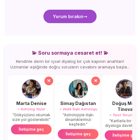
Yorum bırakın
💫 Soru sormaya cesaret et! 💫
Kendinle derin bir içsel diyalog bir çok kapının anahtarı!
Uzmanlar eşliğinde doğru soruların cevabını aramaya başla...
1€
1€
Marta Denise
Simay Dağıstan
Doğuş Mert
Tinova
⭐ Astrolog Yazar
⭐ Vedik İlişki Astrologu
"Gökyüzünü okumak
"Astrolojiyle ilişki
⭐ Tarot Yorumcus
size yol gösterebilir."
dinamiklerinizi
"Kartlarla bir içse
keşfedin."
diyaloga davetlisini
İletişime geç
İletişime geç
İletişime geç