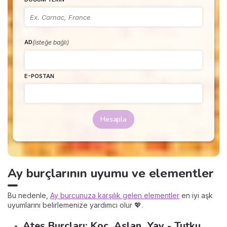
(isteğe bağlı)
AD
E-POSTAN
Hesapla
Ay burçlarının uyumu ve elementler
Bu nedenle,
Ay burcunuza karşılık gelen elementler
en iyi aşk
uyumlarını belirlemenize yardımcı olur 💖.
Ateş Burçları: Koç, Aslan, Yay - Tutku