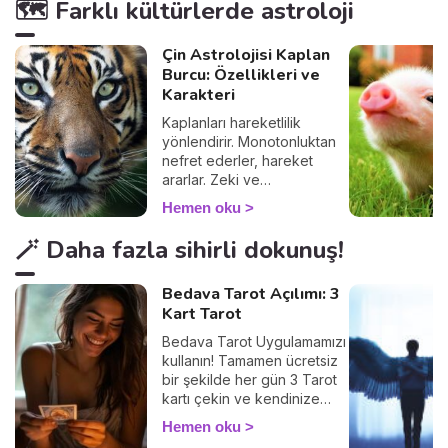
🗺️ Farklı kültürlerde astroloji
Çin Astrolojisi Kaplan
Burcu: Özellikleri ve
Karakteri
Kaplanları hareketlilik
yönlendirir. Monotonluktan
nefret ederler, hareket
ararlar. Zeki ve
karizmatiktirler.
Hemen oku
🪄 Daha fazla sihirli dokunuş!
Bedava Tarot Açılımı: 3
Kart Tarot
Bedava Tarot Uygulamamızı
kullanın! Tamamen ücretsiz
bir şekilde her gün 3 Tarot
kartı çekin ve kendinize
ayıracağınız birkaç
Hemen oku
dakikayla içsel