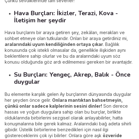
Çünkü sevdiklerinde tam severler!
Hava Burçları: İkizler, Terazi, Kova -
İletişim her şeydir
Hava burçlarını bir araya getiren şey, zekâları, merakları ve
sohbet etmeye olan tutkularıdır. Onları bir araya getirdiniz mi,
aralarındaki uyum kendiliğinden ortaya çıkar
. Bağlılık
konusunda çok istekli olmasalar da, genellikle ilişkiden aynı
beklentilere sahip olurlar ve bu da aralarındaki uyum söz
konusu olduğunda göz ardı edilmemesi gereken bir avantajdır.
Su Burçları: Yengeç, Akrep, Balık - Önce
duygular
Bu elemente karşılık gelen Ay burçlarının dünyasında duygular
her şeyden önce gelir.
Onlara mantıktan bahsetmeyin,
çünkü onlar sadece kalplerinin sesini dinler!
Son derece
hassas ve yoğun duygulara sahip olan bu burçlar, birlikte
olduklarında birbirlerini sezgisel olarak anlayabilirler, hatta
konuşmalarına bile gerek kalmaz. Aralarındaki bağ adeta sihirli
gibidir. Üstelik birbirlerine benzedikleri için nasıl ilgi
göstereceklerini çok iyi bilirler: Onlara göre aşk
özveride