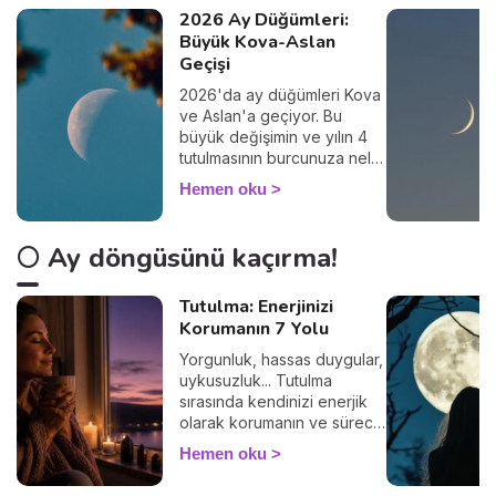
2026 Ay Düğümleri:
Büyük Kova-Aslan
Geçişi
2026'da ay düğümleri Kova
ve Aslan'a geçiyor. Bu
büyük değişimin ve yılın 4
tutulmasının burcunuza neler
getireceğini keşfedin.
Hemen oku
🌕 Ay döngüsünü kaçırma!
Tutulma: Enerjinizi
Korumanın 7 Yolu
Yorgunluk, hassas duygular,
uykusuzluk... Tutulma
sırasında kendinizi enerjik
olarak korumanın ve süreci
sakin geçirmenin 7 basit
Hemen oku
yolunu keşfedin. 🛡️🌒