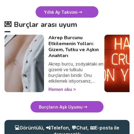
Yıllık Ay Takvimi
💌 Burçlar arası uyum
Akrep Burcunu
Etkilemenin Yolları:
Gizem, Tutku ve Aşkın
Anahtarı
Akrep burcu, zodyaktaki en
gizemli ve tutkulu
burçlardan biridir. Onu
etkilemek istiyorsanız,
sıradan yaklaşımlardan uzak
Hemen oku
durmalısınız. Akrep, derin
duygulara sahip, zeki ve
gizemli kişilere çekilir. Peki,
Burçların Aşk Uyumu
bir Akrep burcunu nasıl
etkileyebilirsiniz? Onun
ilgisini çekmek ve kalbini
kazanmak için bilmeniz
💻Görüntülü, 📲Telefon, 💬Chat, 📧E-posta ile
gereken tüm sırları bu